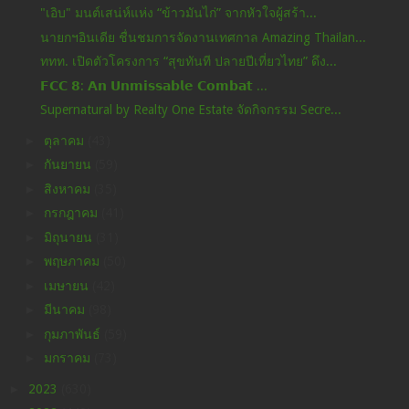
"เอิบ" มนต์เสน่ห์แห่ง “ข้าวมันไก่” จากหัวใจผู้สร้า...
นายกฯอินเดีย ชื่นชมการจัดงานเทศกาล Amazing Thailan...
ททท. เปิดตัวโครงการ “สุขทันที ปลายปีเที่ยวไทย” ดึง...
𝗙𝗖𝗖 𝟴: 𝗔𝗻 𝗨𝗻𝗺𝗶𝘀𝘀𝗮𝗯𝗹𝗲 𝗖𝗼𝗺𝗯𝗮𝘁 ...
Supernatural by Realty One Estate จัดกิจกรรม Secre...
►
ตุลาคม
(43)
►
กันยายน
(59)
►
สิงหาคม
(35)
►
กรกฎาคม
(41)
►
มิถุนายน
(31)
►
พฤษภาคม
(50)
►
เมษายน
(42)
►
มีนาคม
(98)
►
กุมภาพันธ์
(59)
►
มกราคม
(73)
►
2023
(630)