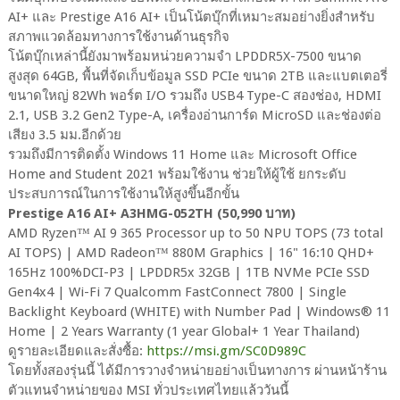
AI+ และ Prestige A16 AI+ เป็นโน้ตบุ๊กที่เหมาะสมอย่างยิ่งสำหรับ
สภาพแวดล้อมทางการใช้งานด้านธุรกิจ
โน้ตบุ๊กเหล่านี้ยังมาพร้อมหน่วยความจำ LPDDR5X-7500 ขนาด
สูงสุด 64GB, พื้นที่จัดเก็บข้อมูล SSD PCIe ขนาด 2TB และแบตเตอรี่
ขนาดใหญ่ 82Wh พอร์ต I/O รวมถึง USB4 Type-C สองช่อง, HDMI
2.1, USB 3.2 Gen2 Type-A, เครื่องอ่านการ์ด MicroSD และช่องต่อ
เสียง 3.5 มม.อีกด้วย
รวมถึงมีการติดตั้ง Windows 11 Home และ Microsoft Office
Home and Student 2021 พร้อมใช้งาน ช่วยให้ผู้ใช้ ยกระดับ
ประสบการณ์ในการใช้งานให้สูงขึ้นอีกขั้น
Prestige A16 AI+ A3HMG-052TH (50,990 บาท)
AMD Ryzen™ AI 9 365 Processor up to 50 NPU TOPS (73 total
AI TOPS) | AMD Radeon™ 880M Graphics | 16" 16:10 QHD+
165Hz 100%DCI-P3 | LPDDR5x 32GB | 1TB NVMe PCIe SSD
Gen4x4 | Wi-Fi 7 Qualcomm FastConnect 7800 | Single
Backlight Keyboard (WHITE) with Number Pad | Windows® 11
Home | 2 Years Warranty (1 year Global+ 1 Year Thailand)
ดูรายละเอียดและสั่งซื้อ:
https://msi.gm/SC0D989C
โดยทั้งสองรุ่นนี้ ได้มีการวางจำหน่ายอย่างเป็นทางการ ผ่านหน้าร้าน
ตัวแทนจำหน่ายของ MSI ทั่วประเทศไทยแล้ววันนี้