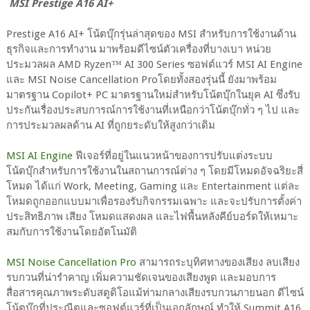
MSI Prestige A16 AI+
Prestige A16 AI+ โน้ตบุ๊กรุ่นล่าสุดของ MSI สำหรับการใช้งานด้าน
ธุรกิจและการทำงาน มาพร้อมดีไซน์ตัวเครื่องที่บางเบา หน่วย
ประมวลผล AMD Ryzen™ AI 300 Series ซอฟต์แวร์ MSI AI Engine
และ MSI Noise Cancellation Proโดยทั้งสองรุ่นนี้ ยังมาพร้อม
มาตรฐาน Copilot+ PC มาตรฐานใหม่สำหรับโน้ตบุ๊กในยุค AI ซึ่งรับ
ประกันเรื่องประสบการณ์การใช้งานที่เหนือกว่าโน้ตบุ๊กทั่ว ๆ ไป และ
การประมวลผลด้าน AI ที่ถูกยระดับให้สูงกว่าเดิม
MSI AI Engine
ฟีเจอร์ที่อยู่ในแนวหน้าของการปรับแต่งระบบ
โน้ตบุ๊กสำหรับการใช้งานในสถานการณ์ต่าง ๆ โดยมีโหมดอัจฉริยะสี่
โหมด ได้แก่ Work, Meeting, Gaming และ Entertainment แต่ละ
โหมดถูกออกแบบมาเพื่อรองรับกิจกรรมเฉพาะ และจะปรับการตั้งค่า
ประสิทธิภาพ เสียง โหมดแสดงผล และไฟพื้นหลังคีย์บอร์ดให้เหมาะ
สมกับการใช้งานโดยอัตโนมัติ
MSI Noise Cancellation Pro
สามารถระบุทิศทางของเสียง ลบเสียง
รบกวนที่น่ารำคาญ เพิ่มความชัดเจนของเสียงพูด และมอบการ
สื่อสารคุณภาพระดับสตูดิโอแม้ท่ามกลางเสียงรบกวนภายนอก ดีไซน์
โน้ตบุ๊กที่ประณีตและซอฟต์แวร์ที่เป็นเอกลักษณ์ ทำให้ Summit A16