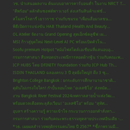
วช. นำเสนอผลงาน ต้นแบบอาคารคาร์บอนต่ำ ในงาน NRCT T...
"ดีพร้อม” ผลักดันซอฟต์พาวเวอร์ ส่งเสริมสินค้าแฟชั่...
สโมสรโรตารี่ เยาวราช ร่วมกับชมรม “เพื่อนสื่อมวลชน...
พิธีเปิดการแข่งขัน HAB Thailand (Health And Beauty...
OL Atelier จัดงาน Grand Opening สุดเอ็กซ์คลูซีฟ เผ...
MSI ก้าวสู่ยุคใหม่ Next-Level AI PC พร้อมเปิดตัวโน...
Soofu premium Hotpot “หม้อไฟสไตล์เอเชียนที่แสนอบอุ...
กรมการศาสนา สืบทอดประเพณีการทอดผ้ากฐิน ร่วมกับคณะพ...
ICP HUBS โดย DFINITY Foundation ร่วมกับ ICP Hub Th...
ISDIN THAILAND ฉลองครบ 3 ปี สุดยิ่งใหญ่!! ดึง 3 ซุ...
Brighton College Bangkok : ยกระดับการศึกษานานาชาติ...
ดุดันไม่เกรงใจใคร! กำปั้นจอมโหด "อเลสซิโอ" ส่งหมัด...
งาน Bangkok River Festival 2024เทศกาลสายน้ำแห่งวัฒ...
พร้อมดวลเดือดทะลุสังเวียน! "อเลสซิโอ" พร้อม "สุทัศ...
อุบลฯ สร้างความรู้ ความเข้าใจ กระบวนการออกคำสั่งทา...
กรมการศาสนา ร่วมกับคณะพระธรรมทูตสายประเทศอินเดีย -...
*วธ. เผยผลสำรวจพฤติกรรมคนไทย ปี 2567* *ชี้ภาพรวมมี...