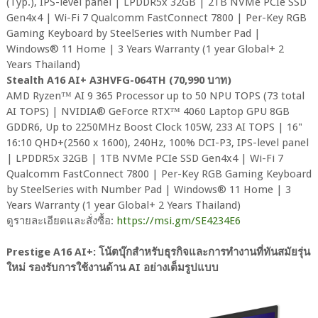
(Typ.), IPS-level panel | LPDDR5x 32GB | 2TB NVMe PCIe SSD
Gen4x4 | Wi-Fi 7 Qualcomm FastConnect 7800 | Per-Key RGB
Gaming Keyboard by SteelSeries with Number Pad |
Windows® 11 Home | 3 Years Warranty (1 year Global+ 2
Years Thailand)
Stealth A16 AI+ A3HVFG-064TH (70,990 บาท)
AMD Ryzen™ AI 9 365 Processor up to 50 NPU TOPS (73 total
AI TOPS) | NVIDIA® GeForce RTX™ 4060 Laptop GPU 8GB
GDDR6, Up to 2250MHz Boost Clock 105W, 233 AI TOPS | 16"
16:10 QHD+(2560 x 1600), 240Hz, 100% DCI-P3, IPS-level panel
| LPDDR5x 32GB | 1TB NVMe PCIe SSD Gen4x4 | Wi-Fi 7
Qualcomm FastConnect 7800 | Per-Key RGB Gaming Keyboard
by SteelSeries with Number Pad | Windows® 11 Home | 3
Years Warranty (1 year Global+ 2 Years Thailand)
ดูรายละเอียดและสั่งซื้อ:
https://msi.gm/SE4234E6
Prestige A16 AI+: โน้ตบุ๊กสำหรับธุรกิจและการทำงานที่ทันสมัยรุ่น
ใหม่ รองรับการใช้งานด้าน AI อย่างเต็มรูปแบบ