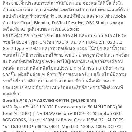
ที่จะช่วยเพิ่มประสบการณ์การให้กับเล่นเกมของคุณให้ดีขึ้น ทั้งใน
ด้านเฟรมเรตและความคมชัด และยังรองรับการสร้างคอนเทนต์ด้วย
แอปพลิเคชันสร้างสรรค์กว่า 500 แอปที่ใช้ AI และ RTX เช่น Adobe
Creative Cloud, Blender, DaVinci Resolve, OBS Studio และชุด
เครื่องมือ AI สุดพิเศษของ NVIDIA Studio
พอร์ตเชื่อมต่อ I/O ของ Stealth A16 AI+ และ Creator A16 AI+ จะ
รวมถึง USB4 Type-C พร้อม PD 3.0 และ DP, HDMI 2.1, USB 3.2
Gen2 Type-A 2 ช่อง และช่องต่อเสียง 3.5 มม. โน้ตบุ๊กเหล่านี้ยังรอง
รบเทคโนโลยีการเชื่อมต่อไร้สาย WIFI 7 มาตรฐานใหม่และมาพร้อม
แบตเตอรี่ขนาดใหญ่ 99WHr ทำให้ผู้เล่นเกมและผู้สร้างสรรค์คอน
เทนต์สามารถเพลิดเพลินไปกับประสบการณ์การเล่นเกมที่ยาวนาน
มากขึ้น เติมเต็มด้วย AI ที่ช่วยให้การเรนเดอร์แบบเรียลไทม์มีความ
ราบรื่นยิ่งกว่าเดิม บน Stealth A16 AI+ ที่ขับเคลื่อนด้วยหน่วย
ประมวลผล AMD ที่รองรับ AI พร้อมประสิทธิภาพการใช้พลังงานที่
ยอดเยี่ยม
Stealth A16 AI+ A3XVGG-091TH (94,990 บาท)
AMD Ryzen™ AI 9 HX 370 Processor up to 50 NPU TOPS (80
total AI TOPS) | NVIDIA® GeForce RTX™ 4070 Laptop GPU
8GB GDDR6, Up to 1980MHz Boost Clock 105W, 321 AI TOPS |
16" 16:10 UHD+ (3840x2400), MiniLED, 120Hz, 100% DCI-P3