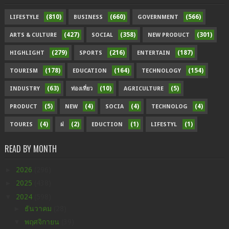
(810)
(660)
(566)
LIFESTYLE
BUSINESS
GOVERNMENT
(427)
(358)
(301)
ARTS & CULTURE
SOCIAL
NEW PRODUCT
(279)
(216)
(187)
HIGHLIGHT
SPORTS
ENTERTAIN
(178)
(164)
(154)
TOURISM
EDUCATION
TECHNOLOGY
(63)
(10)
(5)
INDUSTRY
ท่องเที่ยว
AGRICULTURE
(5)
(4)
(4)
(4)
PRODUCT
NEW
SOCIA
TECHNOLOG
(4)
(2)
(1)
(1)
TOURIS
ฝ
EDUCTION
LIFESTYL
READ BY MONTH
►
2026
(296)
►
2025
(438)
▼
2024
(598)
►
ธันวาคม
(28)
▼
พฤศจิกายน
(39)