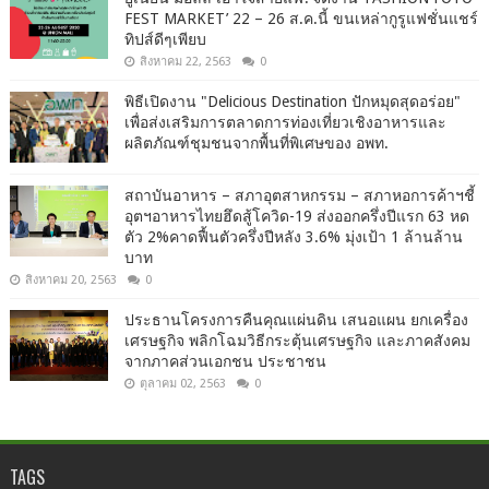
FEST MARKET’ 22 – 26 ส.ค.นี้ ขนเหล่ากูรูแฟชั่นแชร์
ทิปส์ดีๆเพียบ
สิงหาคม 22, 2563
0
พิธีเปิดงาน "Delicious Destination ปักหมุดสุดอร่อย"
เพื่อส่งเสริมการตลาดการท่องเที่ยวเชิงอาหารและ
ผลิตภัณฑ์ชุมชนจากพื้นที่พิเศษของ อพท.
สถาบันอาหาร – สภาอุตสาหกรรม – สภาหอการค้าฯชี้
อุตฯอาหารไทยฮึดสู้โควิด-19 ส่งออกครึ่งปีแรก 63 หด
ตัว 2%คาดฟื้นตัวครึ่งปีหลัง 3.6% มุ่งเป้า 1 ล้านล้าน
บาท
สิงหาคม 20, 2563
0
ประธานโครงการคืนคุณแผ่นดิน เสนอแผน ยกเครื่อง
เศรษฐกิจ พลิกโฉมวิธีกระตุ้นเศรษฐกิจ และภาคสังคม
จากภาคส่วนเอกชน ประชาชน
ตุลาคม 02, 2563
0
TAGS