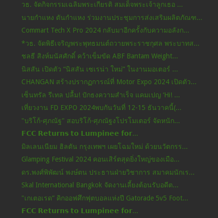
วธ. จัดกิจกรรมเฉลิมพระเกียรติ สมเด็จพระเจ้าลูกเธอ ...
นายกำแหง ตันกำแหง ร่วมงานประชุมการส่งเสริมผลิตภัณฑ...
Commart Tech X Pro 2024 กลับมาอีกครั้งกับความอลังก...
*วธ. จัดพิธีเจริญพระพุทธมนต์ถวายพระราชกุศล พระบาทส...
ชลธี สิงห์มนัสศักดิ์ คว้าเข็มขัด ABF Bantam Weight...
นิสสัน เปิดตัว “นิสสัน เซเรน่า ใหม่” ในงานมอเตอร์ ...
CHANGAN สร้างปรากฏการณ์ที่ Motor Expo 2024 เปิดตัว...
เซ็นทรัล รีเทล ปลื้ม! ปักธงความสำเร็จ แคมเปญ ‘Hi! ...
เที่ยวงาน FD EXPO 2024พบกันวันที่ 12-15 ธันวาคนี้(...
"บริโก้-ศุภณัฐ" สอบริโก้-ศุภณัฐงโปรโมเตอร์ จัดหนัก...
𝗙𝗖𝗖 𝗥𝗲𝘁𝘂𝗿𝗻𝘀 𝘁𝗼 𝗟𝘂𝗺𝗽𝗶𝗻𝗲𝗲 𝗳𝗼𝗿...
มิลเลนเนียม ฮิลตัน กรุงเทพฯ เผยโฉมใหม่ ด้วยนวัตกรร...
Glamping Festival 2024 คอนเสิร์ตสุดยิ่งใหญ่ของเมือ...
ดร.พงศ์พิพัฒน์ พงษ์ตน ประธานฝ่ายวิชาการ สมาคมนักเร...
Skal International Bangkok จัดงานเลี้ยงต้อนรับอดีต...
"เกเตอเรด” คิกออฟศึกฟุตบอลแห่งปี Gatorade 5v5 Foot...
𝗙𝗖𝗖 𝗥𝗲𝘁𝘂𝗿𝗻𝘀 𝘁𝗼 𝗟𝘂𝗺𝗽𝗶𝗻𝗲𝗲 𝗳𝗼𝗿...