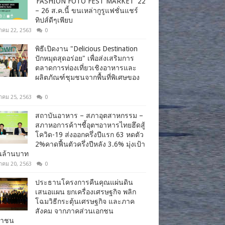
‘FASHION FOTO FEST MARKET’ 22
– 26 ส.ค.นี้ ขนเหล่ากูรูแฟชั่นแชร์
ทิปส์ดีๆเพียบ
าคม 22, 2563
0
พิธีเปิดงาน "Delicious Destination
ปักหมุดสุดอร่อย" เพื่อส่งเสริมการ
ตลาดการท่องเที่ยวเชิงอาหารและ
ผลิตภัณฑ์ชุมชนจากพื้นที่พิเศษของ
าคม 25, 2563
0
สถาบันอาหาร – สภาอุตสาหกรรม –
สภาหอการค้าฯชี้อุตฯอาหารไทยฮึดสู้
โควิด-19 ส่งออกครึ่งปีแรก 63 หดตัว
2%คาดฟื้นตัวครึ่งปีหลัง 3.6% มุ่งเป้า
านล้านบาท
าคม 20, 2563
0
ประธานโครงการคืนคุณแผ่นดิน
เสนอแผน ยกเครื่องเศรษฐกิจ พลิก
โฉมวิธีกระตุ้นเศรษฐกิจ และภาค
สังคม จากภาคส่วนเอกชน
ชาชน