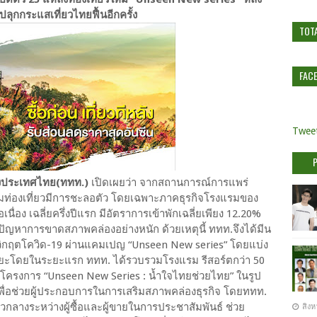
ุกกระแสเที่ยวไทยฟื้นอีกครั้ง
TOT
FAC
Tweet
แห่งประเทศไทย(ททท.)
เปิดเผยว่า จากสถานการณ์การแพร่
มท่องเที่ยวมีการชะลอตัว โดยเฉพาะภาคธุรกิจโรงแรมของ
ื่อง เฉลี่ยครึ่งปีแรก มีอัตราการเข้าพักเฉลี่ยเพียง 12.20%
บปัญหาการขาดสภาพคล่องอย่างหนัก ด้วยเหตุนี้ ททท.จึงได้มีน
ิกฤตโควิด-19 ผ่านแคมเปญ “Unseen New series” โดยแบ่ง
ระยะโดยในระยะแรก ททท. ได้รวบรวมโรงแรม รีสอร์ตกว่า 50
โครงการ “Unseen New Series : น้ำใจไทยช่วยไทย” ในรูป
ค์เพื่อช่วยผู้ประกอบการในการเสริมสภาพคล่องธุรกิจ โดยททท.
วกลางระหว่างผู้ซื้อและผู้ขายในการประชาสัมพันธ์ ช่วย
สิงห