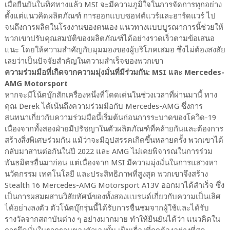
เมื่อยืนยันในทิศทางแล้ว MSI จะมีความภูมิใจในการจัดการทุกอย่าง
ตั้งแต่แนวคิดผลิตภัณฑ์ การออกแบบซอฟต์แวร์และฮาร์ดแวร์ ไป
จนถึงการผลิตในโรงงานของตนเอง แนวทางแบบบูรณาการนี้ช่วยให้
พวกเขาปรับคุณสมบัติของผลิตภัณฑ์ได้อย่างรวดเร็วตามข้อเสนอ
แนะ โดยให้ความสำคัญกับมุมมองของผู้บริโภคเสมอ ซึ่งไม่ต้องสงสัย
เลยว่าเป็นปัจจัยสำคัญในความสำเร็จของพวกเขา
ความร่วมมือที่เกิดจากความมุ่งมั่นที่มีร่วมกัน: MSI และ Mercedes-
AMG Motorsport
หากจะมีโน้ตบุ๊กสักเครื่องหนึ่งที่โดดเด่นในช่วงเวลาที่ผ่านมานี้ ทาง
คุณ Derek ได้เน้นถึงความร่วมมือกับ Mercedes-AMG ซึ่งการ
สนทนาเกี่ยวกับความร่วมมือนี้เริ่มต้นก่อนการระบาดของโควิด-19
เนื่องจากทั้งสองฝ่ายมีปรัชญาในตัวผลิตภัณฑ์ที่คล้ายกันและต้องการ
สร้างสิ่งพิเศษร่วมกัน แม้ว่าจะมีอุปสรรคเกิดขึ้นหลายครั้ง พวกเขาได้
กลับมาสานต่อกันในปี 2022 และ AMG ไม่เคยพิจารณในการร่วม
พันธมิตรอื่นมาก่อน แต่เนื่องจาก MSI มีความมุ่งมั่นในการแสวงหา
นวัตกรรม เทคโนโลยี และประสิทธิภาพที่สูงสุด พวกเขาจึงสร้าง
Stealth 16 Mercedes-AMG Motorsport A13V ออกมาได้สำเร็จ ซึ่ง
เป็นการผสมผสานวิสัยทัศน์ของทั้งสองแบรนด์เกี่ยวกับความเป็นเลิศ
ได้อย่างลงตัว ตัวโน้ตบุ๊กรุ่นนี้ได้รับการชื่นชมจากผู้ใช้และได้รับ
รางวัลจากสถาบันต่าง ๆ อย่างมากมาย ทำให้ยืนยันได้ว่า แนวคิดใน