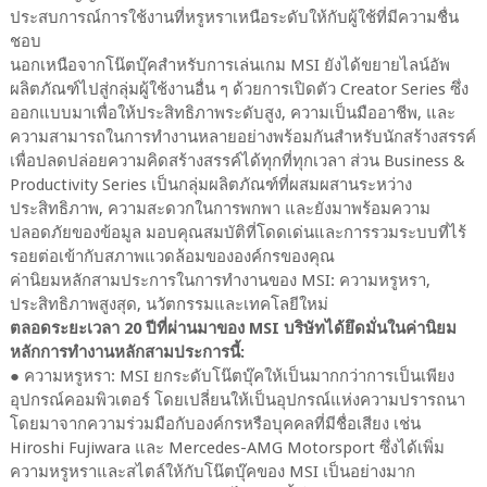
ประสบการณ์การใช้งานที่หรูหราเหนือระดับให้กับผู้ใช้ที่มีความชื่น
ชอบ
นอกเหนือจากโน๊ตบุ๊คสำหรับการเล่นเกม MSI ยังได้ขยายไลน์อัพ
ผลิตภัณฑ์ไปสู่กลุ่มผู้ใช้งานอื่น ๆ ด้วยการเปิดตัว Creator Series ซึ่ง
ออกแบบมาเพื่อให้ประสิทธิภาพระดับสูง, ความเป็นมืออาชีพ, และ
ความสามารถในการทำงานหลายอย่างพร้อมกันสำหรับนักสร้างสรรค์
เพื่อปลดปล่อยความคิดสร้างสรรค์ได้ทุกที่ทุกเวลา ส่วน Business &
Productivity Series เป็นกลุ่มผลิตภัณฑ์ที่ผสมผสานระหว่าง
ประสิทธิภาพ, ความสะดวกในการพกพา และยังมาพร้อมความ
ปลอดภัยของข้อมูล มอบคุณสมบัติที่โดดเด่นและการรวมระบบที่ไร้
รอยต่อเข้ากับสภาพแวดล้อมขององค์กรของคุณ
ค่านิยมหลักสามประการในการทำงานของ MSI: ความหรูหรา,
ประสิทธิภาพสูงสุด, นวัตกรรมและเทคโลยีใหม่
ตลอดระยะเวลา 20 ปีที่ผ่านมาของ MSI บริษัทได้ยึดมั่นในค่านิยม
หลักการทำงานหลักสามประการนี้:
● ความหรูหรา: MSI ยกระดับโน๊ตบุ๊คให้เป็นมากกว่าการเป็นเพียง
อุปกรณ์คอมพิวเตอร์ โดยเปลี่ยนให้เป็นอุปกรณ์แห่งความปรารถนา
โดยมาจากความร่วมมือกับองค์กรหรือบุคคลที่มีชื่อเสียง เช่น
Hiroshi Fujiwara และ Mercedes-AMG Motorsport ซึ่งได้เพิ่ม
ความหรูหราและสไตล์ให้กับโน๊ตบุ๊คของ MSI เป็นอย่างมาก