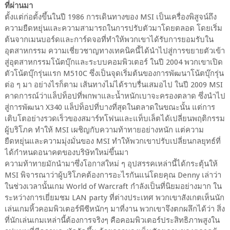
ที่ผ่านมา
ตั้งแต่ก่อตั้งขึ้นในปี 1986 การเดินทางของ MSI เป็นเครื่องพิสูจน์ถึง
ความยืดหยุ่นและความสามารถในการปรับตัวมาโดยตลอด โดยเริ่ม
ต้นจากเมนบอร์ดและการ์ดจอที่ทำให้พวกเขาได้รับการยอมรับใน
อุตสาหกรรม ความเชี่ยวชาญทางเทคนิคนี้ได้นำไปสู่การขยายตัวเข้า
สู่อุตสาหกรรมโน้ตบุ๊กและระบบคอมพิวเตอร์ ในปี 2004 พวกเขาเปิด
ตัวโน้ตบุ๊กรุ่นแรก M510C ซึ่งเป็นจุดเริ่มต้นของการพัฒนาโน้ตบุ๊กรุ่น
ต่อ ๆ มา อย่างไรก็ตาม เส้นทางไม่ได้ราบรื่นเสมอไป ในปี 2009 MSI
คาดการณ์ว่าแล็ปท็อปที่พกพาและน้ำหนักเบาจะครองตลาด ซึ่งนำไป
สู่การพัฒนา X340 แล็ปท็อปที่บางที่สุดในตลาดในขณะนั้น แต่การ
เติบโตอย่างรวดเร็วของสมาร์ทโฟนและแท็บเล็ตได้เปลี่ยนพฤติกรรม
ผู้บริโภค ทำให้ MSI เผชิญกับความท้าทายอย่างหนัก แต่ความ
ยืดหยุ่นและความมุ่งมั่นของ MSI ทำให้พวกเขาปรับเปลี่ยนกลยุทธ์ที่
ได้กำหนดอนาคตของบริษัทใหม่ขึ้นมา
ความท้าทายมักนำมาซึ่งโอกาสใหม่ ๆ อุปสรรคเหล่านี้ได้กระตุ้นให้
MSI พิจารณาว่าผู้บริโภคต้องการอะไรกันแน่โดยคุณ Denny เล่าว่า
ในช่วงเวลานั้นเกม World of Warcraft กำลังเป็นที่นิยมอย่างมาก ใน
ระหว่างการเยี่ยมชม LAN party ที่ต่างประเทศ พวกเขาสังเกตเห็นนัก
เล่นเกมหิ้วคอมพิวเตอร์พีซีหนักๆ มาที่งาน พวกเขาจึงตกผลึกได้ว่า สิ่ง
ที่นักเล่นเกมเหล่านี้ต้องการจริงๆ คือคอมพิวเตอร์ประสิทธิภาพสูงใน