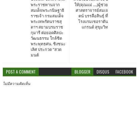
พระราชทานจาก
ให้(คุณแม่ ....)ผู้ช่วย
สมเด็จพระกนิษฐาธิ
ศาสตราจารย์สมเจ
ราชเจ้า กรมสมเด็จ
ตน์ บรรลือสินธุ์ ที่
พระเทพรัตนราชสุ
โรงแรมเชอราตัน
ดาฯ สยามบรมราช
แกรนด์ สุขุมวิท
กุมารี ต่อยอดศิลปะ
วัฒนธรรม ใกล้ชิด
พระพุทธศน. ชิงชนะ
เลิศ ประกวด “สวด
มนต์
POST A COMMENT
BLOGGER
DISQUS
FACEBOOK
ไม่มีความคิดเห็น