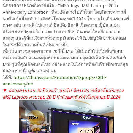
นิทรรศการที่น่าตื่นตาตื่นใจ - "MSIology: MSI Laptops 20th
Anniversary Exhibition" ที่จะเดินทางไปทั่วโลก โดยนิทรรศการที่
น่าตื่นเต้นนี้จะทำการจัดทั่วโลกตลอดปี 2024 โดยจะไปเยือนสถานที่
ต่างๆ เช่น เกาหลี โปแลนด์ อินเดีย อิตาลี เวียดนาม ญี่ปุ่น สเปน
ฝรั่งเศส สหรัฐอเมริกา และประเทศอื่นๆ ที่น่าหลงใหลอีกมากมาย
แฟนๆ และผู้ที่สนใจจากทั่วทุกมุมโลกจะได้รับเชิญให้เข้าร่วมฉลอง
ในครั้งนี้ด้วยความยินดีเป็นอย่างยิ่ง
เพื่อเป็นการฉลองครบรอบ 20 ปีนี้ MSI ได้เปิดตัวโปรโมชั่นพิเศษ
เพลิดเพลินกับส่วนลดสุดพิเศษและของแถมสุดลิมิเต็ดกับผลิตภัณฑ์
MSI รุ่นที่คุณต้องหลงไหล อย่าพลาดในโอกาสที่จะได้รับข้อเสนอสุด
พิเศษเหล่านี้! ดูข้อเสนอพิเศษ
ได้ที่:
https://th.msi.com/Promotion/laptops-20th-
anniversary/nb
▼ ฉลองครบรอบ 20 ปีและก้าวต่อไป นิทรรศการที่น่าตื่นเต้นของ
MSI Laptops ครบรอบ 20 ปี กำลังออกทัวร์ทั่วโลกตลอดปี 2024