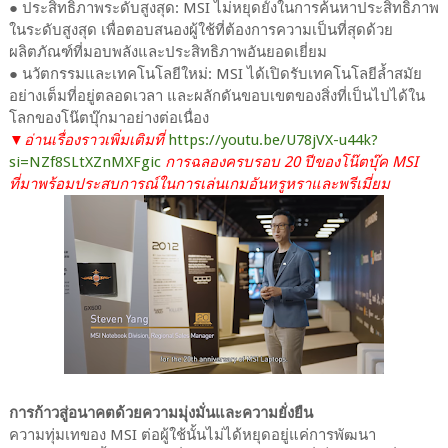
● ประสิทธิภาพระดับสูงสุด: MSI ไม่หยุดยั้งในการค้นหาประสิทธิภาพ
ในระดับสูงสุด เพื่อตอบสนองผู้ใช้ที่ต้องการความเป็นที่สุดด้วย
ผลิตภัณฑ์ที่มอบพลังและประสิทธิภาพอันยอดเยี่ยม
● นวัตกรรมและเทคโนโลยีใหม่: MSI ได้เปิดรับเทคโนโลยีล้ำสมัย
อย่างเต็มที่อยู่ตลอดเวลา และผลักดันขอบเขตของสิ่งที่เป็นไปได้ใน
โลกของโน๊ตบุ๊กมาอย่างต่อเนื่อง
▼อ่านเรื่องราวเพิ่มเติมที่
https://youtu.be/U78jVX-u44k?
si=NZf8SLtXZnMXFgic
การฉลองครบรอบ 20 ปีของโน๊ตบุ๊ค MSI
ที่มาพร้อมประสบการณ์ในการเล่นเกมอันหรูหราและพรีเมี่ยม
การก้าวสู่อนาคตด้วยความมุ่งมั่นและความยั่งยืน
ความทุ่มเทของ MSI ต่อผู้ใช้นั้นไม่ได้หยุดอยู่แค่การพัฒนา