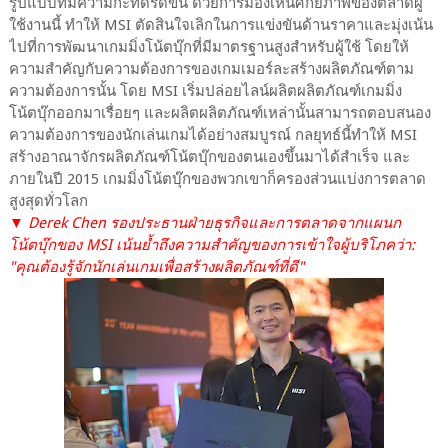
รูปแบบที่มีความกะทัดรัดขึ้น ด้วยการมองเห็นศักยภาพของตลาดผู้
ใช้งานนี้ ทำให้ MSI ตัดสินใจเลิกในการแข่งขันด้านราคาและมุ่งเน้น
ไปที่การพัฒนาเกมมิ่งโน้ตบุ๊กที่มีมาตรฐานสูงสำหรับผู้ใช้ โดยให้
ความสำคัญกับความต้องการของเกมเมอร์ละสร้างผลิตภัณฑ์ตาม
ความต้องการนั้น โดย MSI เริ่มปล่อยไลน์ผลิตผลิตภัณฑ์เกมมิ่ง
โน้ตบุ๊กออกมาเรื่อยๆ และผลิตผลิตภัณฑ์เหล่านั้นสามารถตอบสนอง
ความต้องการของนักเล่นเกมได้อย่างสมบูรณ์ กลยุทธ์นี้ทำให้ MSI
สร้างอาณาจักรผลิตภัณฑ์โน้ตบุ๊กของตนเองขึ้นมาได้สำเร็จ และ
ภายในปี 2015 เกมมิ่งโน้ตบุ๊กของพวกเขาก็ครองส่วนแบ่งการตลาด
สูงสุดทั่วโลก
▼ Derek Chen รองประธานฝ่ายธุรกิจและการตลาดจากแผนก
โน้ตบุ๊กของ MSI เน้นย้ำถึงความสำคัญของการเข้าใจผู้บริโภคว่า:
"คุณต้องรู้จักนักเล่นเกมเพื่อสร้างผลิตภัณฑ์ที่ดี"