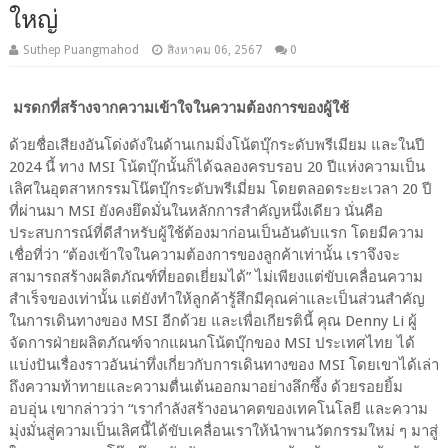
ใหญ่
Suthep Puangmahod
สิงหาคม 06, 2567
0
มรดกที่สร้างจากความเข้าใจในความต้องการของผู้ใช้
ด้วยชื่อเสียงอันโด่งดังในด้านเกมมิ่งโน้ตบุ๊กระดับพรีเมียม และในปี
2024 นี้ ทาง MSI โน้ตบุ๊กนั้นก็ได้ฉลองครบรอบ 20 ปีแห่งความเป็น
เลิศในอุตสาหกรรมโน๊ตบุ๊กระดับพรีเมี่ยม โดยตลอดระยะเวลา 20 ปี
ที่ผ่านมา MSI ยังคงยึดมั่นในหลักการสำคัญหนึ่งเดียว นั่นคือ
ประสบการณ์ที่ดีสำหรับผู้ใช้ต้องมาก่อนเป็นอันดับแรก โดยมีความ
เชื่อที่ว่า “ต้องเข้าใจในความต้องการของลูกค้าเท่านั้น เราจึงจะ
สามารถสร้างผลิตภัณฑ์ที่ยอดเยี่ยมได้” ไม่เพียงแต่ขับเคลื่อนความ
สำเร็จของเท่านั้น แต่ยังทำให้ลูกค้ารู้สึกมีคุณค่าและเป็นส่วนสำคัญ
ในการเดินทางของ MSI อีกด้วย และเพื่อเกียรตินี้ คุณ Denny Li ผู้
จัดการฝ่ายผลิตภัณฑ์จากแผนกโน้ตบุ๊กของ MSI ประเทศไทย ได้
แบ่งปันเรื่องราวอันน่าทึ่งเกี่ยวกับการเดินทางของ MSI โดยเขาได้เล่า
ถึงความท้าทายและความตื่นเต้นออกมาอย่างลึกซึ้ง ด้วยรอยยิ้ม
อบอุ่น เขากล่าวว่า “เรากำลังสร้างอนาคตของเทคโนโลยี และความ
มุ่งมั่นสู่ความเป็นเลิศนี้ได้ขับเคลื่อนเราให้นำพานวัตกรรมใหม่ ๆ มาสู่