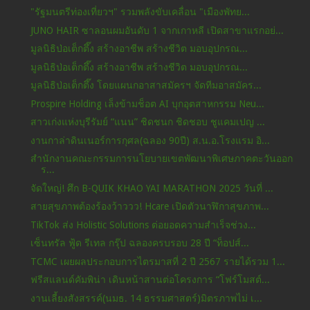
"รัฐมนตรีท่องเที่ยวฯ" รวมพลังขับเคลื่อน "เมืองพัทย...
JUNO HAIR ซาลอนผมอันดับ 1 จากเกาหลี เปิดสาขาแรกอย่...
มูลนิธิป่อเต็กตึ๊ง สร้างอาชีพ สร้างชีวิต มอบอุปกรณ...
มูลนิธิป่อเต็กตึ๊ง สร้างอาชีพ สร้างชีวิต มอบอุปกรณ...
มูลนิธิป่อเต็กตึ๊ง โดยแผนกอาสาสมัครฯ จัดทีมอาสมัคร...
Prospire Holding เล็งข้ามช็อต AI บุกอุตสาหกรรม Neu...
สาวเก่งแห่งบุรีรัมย์ “แนน” ชิดชนก ชิดชอบ ชูแคมเปญ ...
งานกาล่าดินเนอร์การกุศล(ฉลอง 90ปี) ส.น.อ.โรงแรม อิ...
สำนักงานคณะกรรมการนโยบายเขตพัฒนาพิเศษภาคตะวันออก
ร...
จัดใหญ่! ศึก B-QUIK KHAO YAI MARATHON 2025 วันที่ ...
สายสุขภาพต้องร้องว้าววว! Hcare เปิดตัวนาฬิกาสุขภาพ...
TikTok ส่ง Holistic Solutions ต่อยอดความสำเร็จช่วง...
เซ็นทรัล ฟู้ด รีเทล กรุ๊ป ฉลองครบรอบ 28 ปี “ท็อปส์...
TCMC เผยผลประกอบการไตรมาสที่ 2 ปี 2567 รายได้รวม 1...
ฟรีสแลนด์คัมพิน่า เดินหน้าสานต่อโครงการ “โฟร์โมสต์...
งานเลี้ยงสังสรรค์(นมธ. 14 ธรรมศาสตร์)มิตรภาพไม่ เ...