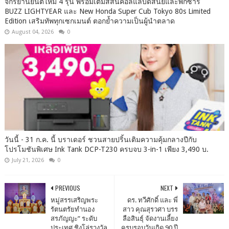
จักรยานยนต์ใหม่ 4 รุ่น พร้อมเติมสีสันคอลแลบดิสนีย์และพิกซาร์
BUZZ LIGHTYEAR และ New Honda Super Cub Tokyo 80s Limited
Edition เสริมทัพทุกเซกเมนต์ ตอกย้ำความเป็นผู้นำตลาด
August 04, 2026
0
วันนี้ - 31 ก.ค. นี้ บราเดอร์ ชวนสายปริ้นเติมความคุ้มกลางปีกับ
โปรโมชันพิเศษ Ink Tank DCP-T230 ครบจบ 3-in-1 เพียง 3,490 บ.
July 21, 2026
0
PREVIOUS
NEXT
หมู่สรรเสริญพระ
ดร. ทวีศักดิ์ และ พี่
รัตนตรัยทำนอง
สาว คุณสุรวศา บรร
สรภัญญะ” ระดับ
ลือสินธุ์ จัดงานเลี้ยง
ประเทศ ชิงโล่รางวัล
ครบรอบวันเกิด 90 ปี