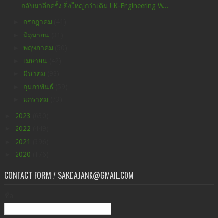
กลับมาอีกครั้ง ยิ่งใหญ่กว่าเดิม ! K-Engineering W...
►
กรกฎาคม
(41)
►
มิถุนายน
(31)
►
พฤษภาคม
(50)
►
เมษายน
(42)
►
มีนาคม
(98)
►
กุมภาพันธ์
(59)
►
มกราคม
(73)
►
2023
(630)
►
2022
(449)
►
2021
(396)
►
2020
(176)
CONTACT FORM / SAKDAJANK@GMAIL.COM
ชื่อ