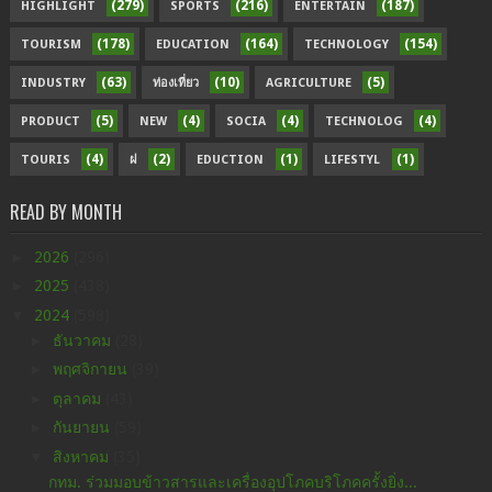
(279)
(216)
(187)
HIGHLIGHT
SPORTS
ENTERTAIN
(178)
(164)
(154)
TOURISM
EDUCATION
TECHNOLOGY
(63)
(10)
(5)
INDUSTRY
ท่องเที่ยว
AGRICULTURE
(5)
(4)
(4)
(4)
PRODUCT
NEW
SOCIA
TECHNOLOG
(4)
(2)
(1)
(1)
TOURIS
ฝ
EDUCTION
LIFESTYL
READ BY MONTH
►
2026
(296)
►
2025
(438)
▼
2024
(598)
►
ธันวาคม
(28)
►
พฤศจิกายน
(39)
►
ตุลาคม
(43)
►
กันยายน
(59)
▼
สิงหาคม
(35)
กทม. ร่วมมอบข้าวสารและเครื่องอุปโภคบริโภคครั้งยิ่ง...