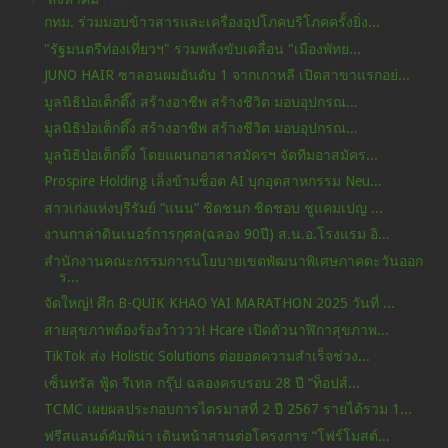
กทม. ร่วมมอบข้าวสารและเครื่องอุปโภคบริโภคครั้งยิ่ง...
"รัฐมนตรีท่องเที่ยวฯ" รวมพลังขับเคลื่อน "เมืองพัทย...
JUNO HAIR ซาลอนผมอันดับ 1 จากเกาหลี เปิดสาขาแรกอย่...
มูลนิธิป่อเต็กตึ๊ง สร้างอาชีพ สร้างชีวิต มอบอุปกรณ...
มูลนิธิป่อเต็กตึ๊ง สร้างอาชีพ สร้างชีวิต มอบอุปกรณ...
มูลนิธิป่อเต็กตึ๊ง โดยแผนกอาสาสมัครฯ จัดทีมอาสมัคร...
Prospire Holding เล็งข้ามช็อต AI บุกอุตสาหกรรม Neu...
สาวเก่งแห่งบุรีรัมย์ “แนน” ชิดชนก ชิดชอบ ชูแคมเปญ ...
งานกาล่าดินเนอร์การกุศล(ฉลอง 90ปี) ส.น.อ.โรงแรม อิ...
สำนักงานคณะกรรมการนโยบายเขตพัฒนาพิเศษภาคตะวันออก
ร...
จัดใหญ่! ศึก B-QUIK KHAO YAI MARATHON 2025 วันที่ ...
สายสุขภาพต้องร้องว้าววว! Hcare เปิดตัวนาฬิกาสุขภาพ...
TikTok ส่ง Holistic Solutions ต่อยอดความสำเร็จช่วง...
เซ็นทรัล ฟู้ด รีเทล กรุ๊ป ฉลองครบรอบ 28 ปี “ท็อปส์...
TCMC เผยผลประกอบการไตรมาสที่ 2 ปี 2567 รายได้รวม 1...
ฟรีสแลนด์คัมพิน่า เดินหน้าสานต่อโครงการ “โฟร์โมสต์...