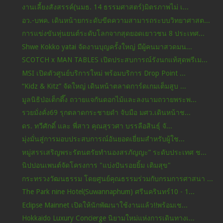
งานเลี้ยงสังสรรค์(นมธ. 14 ธรรมศาสตร์)มิตรภาพไม่ เ...
อว.-บพค. เดินหน้ายกระดับขีดความสามารถระบบวิทยาศาสต...
การแข่งขันหุ่นยนต์ระดับโลกจากสุดยอดเยาวชน 8 ประเทศ...
Shwe Kokko yatai จัดงานบุญครั้งใหญ่ มีผู้คนมาสวดมน...
SCOTCH x MAN TABLES เปิดประสบการณ์รังนกแท้สุดพรีเม...
MSI เปิดตัวศูนย์บริการใหม่ พร้อมบริการ Drop Point ...
“Kidz & Kitz” จัดใหญ่ เดินหน้าตลาดการ์ดเกมเต็มสูบ ...
มูลนิธิป่อเต็กตึ๊ง ถวายแจกันดอกไม้และลงนามถวายพระพ...
รวยมั่งคั่ง69 รุกตลาดกระชายดำ จับมือ มศว.เดินหน้าช...
ดร. ทวีศักดิ์ และ พี่สาว คุณสุรวศา บรรลือสินธุ์ จั...
มุ่งมั่นสู่การมอบประสบการณ์อันยอดเยี่ยมสำหรับผู้ใช...
หมู่สรรเสริญพระรัตนตรัยทำนองสรภัญญะ” ระดับประเทศ ช...
นิปปอนเพนต์จัดโครงการ "แบ่งปันรอยยิ้ม เติมสุข"
กระทรวงวัฒนธรรม โดยศูนย์คุณธรรมร่วมกับกรมการศาสนา ...
The Park nine Hotel(Suwannaphum) ศรีนครินทร์10 - 1...
Eclipse Mainnet เปิดให้นักพัฒนาใช้งานแล้ว!!พร้อมเช...
Hokkaido Luxury Concierge นิยามใหม่แห่งการเดินทางเ...