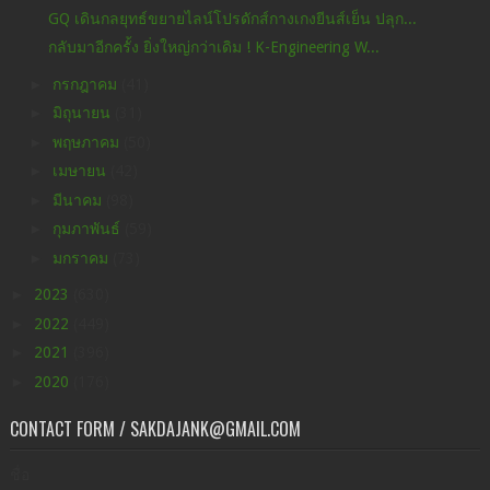
GQ เดินกลยุทธ์ขยายไลน์โปรดักส์กางเกงยีนส์เย็น ปลุก...
กลับมาอีกครั้ง ยิ่งใหญ่กว่าเดิม ! K-Engineering W...
►
กรกฎาคม
(41)
►
มิถุนายน
(31)
►
พฤษภาคม
(50)
►
เมษายน
(42)
►
มีนาคม
(98)
►
กุมภาพันธ์
(59)
►
มกราคม
(73)
►
2023
(630)
►
2022
(449)
►
2021
(396)
►
2020
(176)
CONTACT FORM / SAKDAJANK@GMAIL.COM
ชื่อ