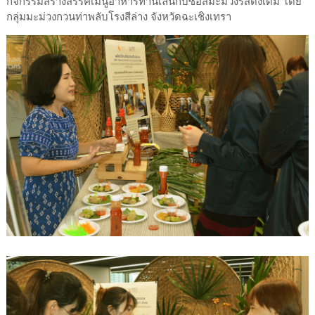
กิจกรรมสร้างสรรค์เมนูอาหารทานเล่นกับซอสมะม่วงรสดั้งเดิม โดย
กลุ่มมะม่วงกวนท่าพลับโรงสีล่าง จังหวัดฉะเชิงเทรา