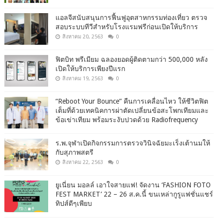
แอลจีสนับสนุนการฟื้นฟูอุตสาหกรรมท่องเที่ยว ตรวจ
สอบระบบทีวีสำหรับโรงแรมฟรีก่อนเปิดให้บริการ
สิงหาคม 20, 2563
0
ฟิตบิท พรีเมียม ฉลองยอดผู้ติดตามกว่า 500,000 หลัง
เปิดให้บริการเพียงปีแรก
สิงหาคม 19, 2563
0
“Reboot Your Bounce” คืนการเคลื่อนไหว ให้ชีวิตฟิต
เต็มที่ด้วยเทคนิคการผ่าตัดเปลี่ยนข้อสะโพกเทียมและ
ข้อเข่าเทียม พร้อมระงับปวดด้วย Radiofrequency
ร.พ.จุฬาเปิดกิจกรรมการตรวจวินิจฉัยมะเร็งเต้านมให้
กับสุภาพสตรี
สิงหาคม 22, 2563
0
ยูเนี่ยน มอลล์ เอาใจสายแฟ! จัดงาน ‘FASHION FOTO
FEST MARKET’ 22 – 26 ส.ค.นี้ ขนเหล่ากูรูแฟชั่นแชร์
ทิปส์ดีๆเพียบ