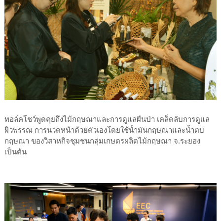
ทอล์คโชว์พูดคุยถึงไม้กฤษณาและการดูแลผืนป่า เคล็ดลับการดูแล
ผิวพรรณ การนวดหน้าด้วยตัวเองโดยใช้น้ำมันกฤษณาและน้ำตบ
กฤษณา ของวิสาหกิจชุมชนกลุ่มเกษตรผลิตไม้กฤษณา จ.ระยอง
เป็นต้น