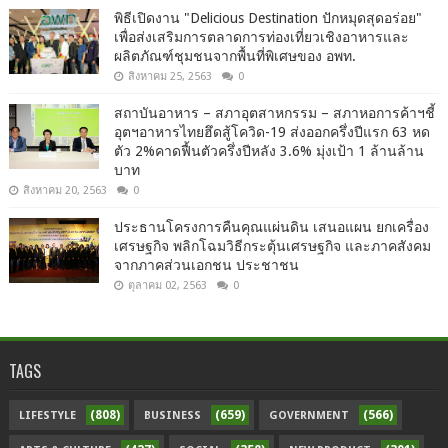
พิธีเปิดงาน "Delicious Destination ปักหมุดสุดอร่อย"
เพื่อส่งเสริมการตลาดการท่องเที่ยวเชิงอาหารและ
ผลิตภัณฑ์ชุมชนจากพื้นที่พิเศษของ อพท.
สิงหาคม 25, 2563
0
สถาบันอาหาร – สภาอุตสาหกรรม – สภาหอการค้าฯชี้
อุตฯอาหารไทยฮึดสู้โควิด-19 ส่งออกครึ่งปีแรก 63 หด
ตัว 2%คาดฟื้นตัวครึ่งปีหลัง 3.6% มุ่งเป้า 1 ล้านล้าน
บาท
สิงหาคม 20, 2563
0
ประธานโครงการคืนคุณแผ่นดิน เสนอแผน ยกเครื่อง
เศรษฐกิจ พลิกโฉมวิธีกระตุ้นเศรษฐกิจ และภาคสังคม
จากภาคส่วนเอกชน ประชาชน
ตุลาคม 02, 2563
0
TAGS
(808)
(659)
(566)
LIFESTYLE
BUSINESS
GOVERNMENT