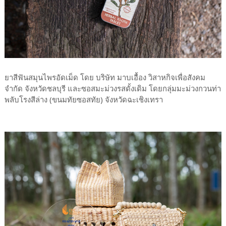
ยาสีฟันสมุนไพรอัดเม็ด โดย บริษัท มาบเอื้อง วิสาหกิจเพื่อสังคม
จำกัด จังหวัดชลบุรี และซอสมะม่วงรสดั้งเดิม โดยกลุ่มมะม่วงกวนท่า
พลับโรงสีล่าง (ขนมทัยซอสทัย) จังหวัดฉะเชิงเทรา