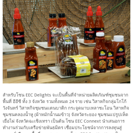
สำหรับโซน EEC Delights จะเป็นพื้นที่จำหน่ายผลิตภัณฑ์ชุมชนจาก
พื้นที่ อีอีซี ทั้ง 3 จังหวัด รวมทั้งหมด 24 ราย เช่น วิสาหกิจกลุ่มโกโก้
วังจันทร์ วิสาหกิจชุมชนแตนบาติก กระจูดมาบเหลาชะโอน วิสาหกิจ
ชุมชนคลองน้ำหู (ผ้าหมักน้ำนมข้าว) จังหวัดระยอง ชุมชนแปรูปเห็ด
เยื่อไผ่ จังหวัดฉะเชิงเทรา เป็นต้น โซน EEC Connext นำเสนอการ
ทำงานร่วมกับเครือข่ายพันธมิตร เชื่อมประโยชน์จากการลงทุนสู่