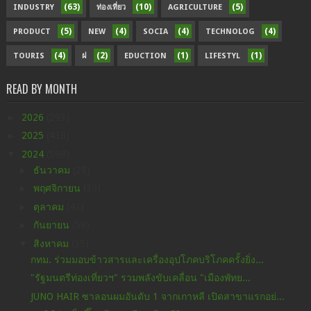
(63)
(10)
(5)
INDUSTRY
ท่องเที่ยว
AGRICULTURE
(5)
(4)
(4)
(4)
PRODUCT
NEW
SOCIA
TECHNOLOG
(4)
(2)
(1)
(1)
TOURIS
ฝ
EDUCTION
LIFESTYL
READ BY MONTH
►
2026
(293)
►
2025
(438)
▼
2024
(598)
►
ธันวาคม
(28)
►
พฤศจิกายน
(39)
►
ตุลาคม
(43)
►
กันยายน
(59)
▼
สิงหาคม
(35)
กทม. ร่วมมอบข้าวสารและเครื่องอุปโภคบริโภคครั้งยิ่ง...
"รัฐมนตรีท่องเที่ยวฯ" รวมพลังขับเคลื่อน "เมืองพัทย...
JUNO HAIR ซาลอนผมอันดับ 1 จากเกาหลี เปิดสาขาแรกอย่...