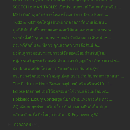
SCOTCH x MAN TABLES เปิดประสบการณ์รังนกแท้สุดพรีเม...
MSI เปิดตัวศูนย์บริการใหม่ พร้อมบริการ Drop Point ...
“Kidz & Kitz” จัดใหญ่ เดินหน้าตลาดการ์ดเกมเต็มสูบ ...
มูลนิธิป่อเต็กตึ๊ง ถวายแจกันดอกไม้และลงนามถวายพระพ...
รวยมั่งคั่ง69 รุกตลาดกระชายดำ จับมือ มศว.เดินหน้าช...
ดร. ทวีศักดิ์ และ พี่สาว คุณสุรวศา บรรลือสินธุ์ จั...
มุ่งมั่นสู่การมอบประสบการณ์อันยอดเยี่ยมสำหรับผู้ใช...
หมู่สรรเสริญพระรัตนตรัยทำนองสรภัญญะ” ระดับประเทศ ช...
นิปปอนเพนต์จัดโครงการ "แบ่งปันรอยยิ้ม เติมสุข"
กระทรวงวัฒนธรรม โดยศูนย์คุณธรรมร่วมกับกรมการศาสนา ...
The Park nine Hotel(Suwannaphum) ศรีนครินทร์10 - 1...
Eclipse Mainnet เปิดให้นักพัฒนาใช้งานแล้ว!!พร้อมเช...
Hokkaido Luxury Concierge นิยามใหม่แห่งการเดินทางเ...
GQ เดินกลยุทธ์ขยายไลน์โปรดักส์กางเกงยีนส์เย็น ปลุก...
กลับมาอีกครั้ง ยิ่งใหญ่กว่าเดิม ! K-Engineering W...
►
กรกฎาคม
(41)