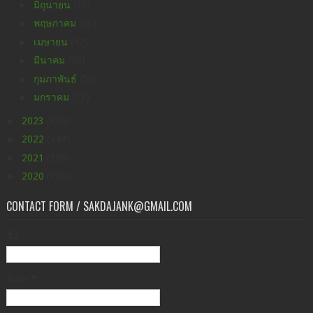
►
มิถุนายน
(31)
►
พฤษภาคม
(50)
►
เมษายน
(42)
►
มีนาคม
(98)
►
กุมภาพันธ์
(59)
►
มกราคม
(73)
►
2023
(630)
►
2022
(449)
►
2021
(396)
►
2020
(176)
CONTACT FORM / SAKDAJANK@GMAIL.COM
ชื่อ
อีเมล
*