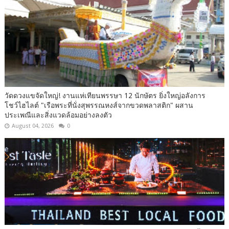
วัดดวงแขจัดใหญ่! งานแห่เทียนพรรษา 12 นักษัตร ยิ่งใหญ่อลังการ
โชว์ไฮไลต์ "เรือพระที่นั่งสุพรรณหงส์จากขวดพลาสติก" ผสาน
ประเพณีและสิ่งแวดล้อมอย่างลงตัว
August 04, 2026
0