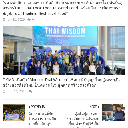
“รมว.ซาบีดา” แถลงข่าวเปิดตัวกิจกรรมการยกระดับอาหารไทยพื้นถิ่นสู่
อาหารโลก “Thai Local Food to World Food” พร้อมกับการเปิดตัวตรา
สัญลักษณ์ “Thailand Best Local Food”
July 22, 2026
0
OKMD เปิดตัว “Modern Thai Wisdom” เชื่อมภูมิปัญญาไทยสู่เศรษฐกิจ
สร้างสรรค์ยุคใหม่ ปั้นคนรุ่นใหม่สู่ตลาดสร้างสรรค์โลก
June 11, 2026
0
PREVIOUS
NEXT
นิปปอนเพนต์จัด
มุ่งมั่นสู่การมอบ
โครงการ "แบ่งปัน
ประสบการณ์อันยอด
รอยยิ้ม เติมสุข"
เยี่ยมสำหรับผู้ใช้เป็น