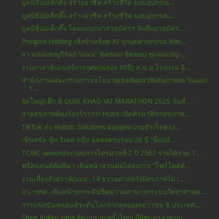
มูลนิธิป่อเต็กตึ๊ง สร้างอาชีพ สร้างชีวิต มอบอุปกรณ...
มูลนิธิป่อเต็กตึ๊ง สร้างอาชีพ สร้างชีวิต มอบอุปกรณ...
มูลนิธิป่อเต็กตึ๊ง โดยแผนกอาสาสมัครฯ จัดทีมอาสมัคร...
Prospire Holding เล็งข้ามช็อต AI บุกอุตสาหกรรม Neu...
สาวเก่งแห่งบุรีรัมย์ “แนน” ชิดชนก ชิดชอบ ชูแคมเปญ ...
งานกาล่าดินเนอร์การกุศล(ฉลอง 90ปี) ส.น.อ.โรงแรม อิ...
สำนักงานคณะกรรมการนโยบายเขตพัฒนาพิเศษภาคตะวันออก
ร...
จัดใหญ่! ศึก B-QUIK KHAO YAI MARATHON 2025 วันที่ ...
สายสุขภาพต้องร้องว้าววว! Hcare เปิดตัวนาฬิกาสุขภาพ...
TikTok ส่ง Holistic Solutions ต่อยอดความสำเร็จช่วง...
เซ็นทรัล ฟู้ด รีเทล กรุ๊ป ฉลองครบรอบ 28 ปี “ท็อปส์...
TCMC เผยผลประกอบการไตรมาสที่ 2 ปี 2567 รายได้รวม 1...
ฟรีสแลนด์คัมพิน่า เดินหน้าสานต่อโครงการ “โฟร์โมสต์...
งานเลี้ยงสังสรรค์(นมธ. 14 ธรรมศาสตร์)มิตรภาพไม่ เ...
อว.-บพค. เดินหน้ายกระดับขีดความสามารถระบบวิทยาศาสต...
การแข่งขันหุ่นยนต์ระดับโลกจากสุดยอดเยาวชน 8 ประเทศ...
Shwe Kokko yatai จัดงานบุญครั้งใหญ่ มีผู้คนมาสวดมน...