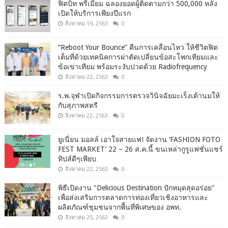
ฟิตบิท พรีเมียม ฉลองยอดผู้ติดตามกว่า 500,000 หลัง
เปิดให้บริการเพียงปีแรก
สิงหาคม 19, 2563
0
“Reboot Your Bounce” คืนการเคลื่อนไหว ให้ชีวิตฟิต
เต็มที่ด้วยเทคนิคการผ่าตัดเปลี่ยนข้อสะโพกเทียมและ
ข้อเข่าเทียม พร้อมระงับปวดด้วย Radiofrequency
สิงหาคม 22, 2563
0
ร.พ.จุฬาเปิดกิจกรรมการตรวจวินิจฉัยมะเร็งเต้านมให้
กับสุภาพสตรี
สิงหาคม 22, 2563
0
ยูเนี่ยน มอลล์ เอาใจสายแฟ! จัดงาน ‘FASHION FOTO
FEST MARKET’ 22 – 26 ส.ค.นี้ ขนเหล่ากูรูแฟชั่นแชร์
ทิปส์ดีๆเพียบ
สิงหาคม 22, 2563
0
พิธีเปิดงาน "Delicious Destination ปักหมุดสุดอร่อย"
เพื่อส่งเสริมการตลาดการท่องเที่ยวเชิงอาหารและ
ผลิตภัณฑ์ชุมชนจากพื้นที่พิเศษของ อพท.
สิงหาคม 25, 2563
0