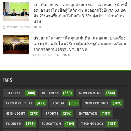
สถาบันอาหาร – สภาอุตสาหกรรม – สภาหอการค้าฯชี้
อุตฯอาหารไทยฮึดสู้โควิด-19 ส่งออกครึ่งปีแรก 63 หด
ตัว 2%คาดฟื้นตัวครึ่งปีหลัง 3.6% มุ่งเป้า 1 ล้านล้าน
บาท
สิงหาคม 20, 2563
0
ประธานโครงการคืนคุณแผ่นดิน เสนอแผน ยกเครื่อง
เศรษฐกิจ พลิกโฉมวิธีกระตุ้นเศรษฐกิจ และภาคสังคม
จากภาคส่วนเอกชน ประชาชน
ตุลาคม 02, 2563
0
TAGS
(808)
(659)
(566)
LIFESTYLE
BUSINESS
GOVERNMENT
(427)
(358)
(301)
ARTS & CULTURE
SOCIAL
NEW PRODUCT
(279)
(216)
(187)
HIGHLIGHT
SPORTS
ENTERTAIN
(178)
(164)
(154)
TOURISM
EDUCATION
TECHNOLOGY