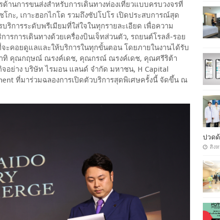
รด้านการขนส่งสำหรับการเดินทางท่องเที่ยวแบบครบวงจรที่
 นิเซโกะ, เกาะฮอกไกโด รวมถึงซัปโปโร เปิดประสบการณ์สุด
บริการระดับพรีเมียมที่ใส่ใจในทุกรายละเอียด เพื่อความ
การการเดินทางด้วยเครื่องบินเจ็ทส่วนตัว, รถยนต์โรลส์-รอย
ตัวที่จะคอยดูแลและให้บริการในทุกขั้นตอน โดยภายในงานได้รับ
อาทิ คุณกฤษณ์ ณรงค์เดช, คุณกรณ์ ณรงค์เดช, คุณศรีริต้า
รกิจอย่าง บริษัท ไรมอน แลนด์ จำกัด มหาชน, H Capital
t ที่มาร่วมฉลองการเปิดตัวบริการสุดพิเศษครั้งนี้ จัดขึ้น ณ
ปวดด้
สิงห