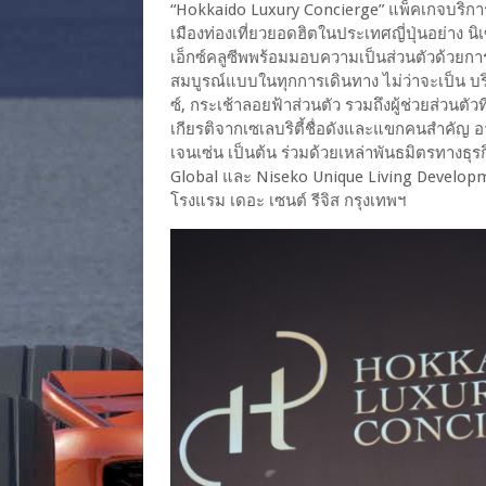
“Hokkaido Luxury Concierge” แพ็คเกจบริกา
เมืองท่องเที่ยวยอดฮิตในประเทศญี่ปุ่นอย่าง
เอ็กซ์คลูซีพพร้อมมอบความเป็นส่วนตัวด้วยการ
สมบูรณ์แบบในทุกการเดินทาง ไม่ว่าจะเป็น บริ
ซ์, กระเช้าลอยฟ้าส่วนตัว รวมถึงผู้ช่วยส่วน
เกียรติจากเซเลบริตี้ชื่อดังและแขกคนสำคัญ 
เจนเซ่น เป็นต้น ร่วมด้วยเหล่าพันธมิตรทางธุ
Global และ Niseko Unique Living Developmen
โรงแรม เดอะ เซนต์ รีจิส กรุงเทพฯ