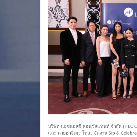
บริษัท แอชแอลซี คอนซัลแทนท์ จำกัด (HLC Co
และ นายฮาจิเมะ โทสะ จัดงาน Sip & Celebra