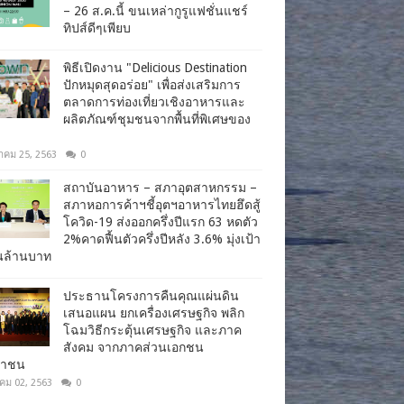
– 26 ส.ค.นี้ ขนเหล่ากูรูแฟชั่นแชร์
ทิปส์ดีๆเพียบ
พิธีเปิดงาน "Delicious Destination
ปักหมุดสุดอร่อย" เพื่อส่งเสริมการ
ตลาดการท่องเที่ยวเชิงอาหารและ
ผลิตภัณฑ์ชุมชนจากพื้นที่พิเศษของ
าคม 25, 2563
0
สถาบันอาหาร – สภาอุตสาหกรรม –
สภาหอการค้าฯชี้อุตฯอาหารไทยฮึดสู้
โควิด-19 ส่งออกครึ่งปีแรก 63 หดตัว
2%คาดฟื้นตัวครึ่งปีหลัง 3.6% มุ่งเป้า
านล้านบาท
ประธานโครงการคืนคุณแผ่นดิน
เสนอแผน ยกเครื่องเศรษฐกิจ พลิก
โฉมวิธีกระตุ้นเศรษฐกิจ และภาค
สังคม จากภาคส่วนเอกชน
ชาชน
าคม 02, 2563
0