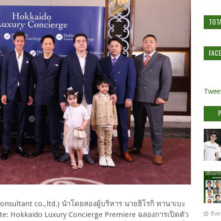
TOT
FAC
Tweet
nsultant co.,ltd.) นำโดยสองผู้บริหาร นายฮิโรกิ ทานาเบะ
te: Hokkaido Luxury Concierge Premiere ฉลองการเปิดตัว
สิงห