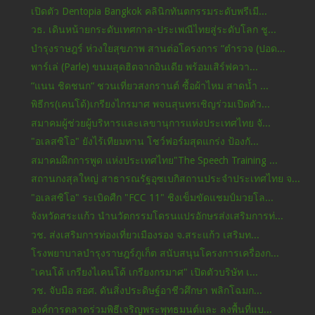
เปิดตัว Dentopia Bangkok คลินิกทันตกรรมระดับพรีเมี...
วธ. เดินหน้ายกระดับเทศกาล-ประเพณีไทยสู่ระดับโลก ชู...
บำรุงราษฎร์ ห่วงใยสุขภาพ สานต่อโครงการ “ตำรวจ (ปอด...
พาร์เล่ (Parle) ขนมสุดฮิตจากอินเดีย พร้อมเสิร์ฟควา...
“แนน ชิดชนก“ ชวนเที่ยวสงกรานต์ ซื้อผ้าไหม สาดน้ำ ...
พิธีกร(เคนโด้)เกรียงไกรมาศ พจนสุนทรเชิญร่วมเปิดตัว...
สมาคมผู้ช่วยผู้บริหารและเลขานุการแห่งประเทศไทย จั...
"อเลสซิโอ" ยังไร้เทียมทาน โชว์ฟอร์มสุดแกร่ง ป้องกั...
สมาคมฝึกการพูด แห่งประเทศไทย"The Speech Training ...
สถานกงสุลใหญ่ สาธารณรัฐอุซเบกิสถานประจำประเทศไทย จ...
"อเลสซิโอ" ระเบิดศืก "FCC 11" ชิงเข็มขัดแชมป์มวยโล...
จังหวัดสระแก้ว นำนวัตกรรมโดรนแปรอักษรส่งเสริมการท่...
วช. ส่งเสริมการท่องเที่ยวเมืองรอง จ.สระแก้ว เสริมท...
โรงพยาบาลบำรุงราษฎร์ภูเก็ต สนับสนุนโครงการเครื่องก...
"เคนโด้ เกรียงไเคนโด้ เกรียงกรมาศ" เปิดตัวบริษัท เ...
วช. จับมือ สอศ. ดันสิ่งประดิษฐ์อาชีวศึกษา พลิกโฉมก...
องค์การตลาดร่วมพิธีเจริญพระพุทธมนต์และ ลงพื้นที่แบ...