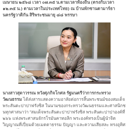
เมษายน ๒๕๖๘ เวลา ๐๗.๓๕ น.ตามเวลาท้องถิ่น (ตรงกับเวลา
๑๒.๓๕ น.) ตามเวลาในประเทศไทย) ณ บ้านพักซานตามาร์ธา
นครรัฐวาติกัน สิริพระชนมายุ ๘๘ พรรษา
นางสาวสุดาวรรณ หวังศุภกิจโกศล รัฐมนตรีว่าการกระทรวง
วัฒนธรรม
ได้ส่งสารแสดงความอาลัยต่อการสิ้นพระชนม์ของสมเด็จ
พระสันตะปาปาฟรังซิส ในนามของกระทรวงวัฒนธรรมและศาสนิกช
นทุกศาสนาว่า “สมเด็จพระสันตะปาปาฟรังซิส พระสันตะปาปาองค์ที่
๒๖๖ แห่งพระศาสนจักรโรมันคาทอลิก พระองค์ทรงเป็นผู้นำจิต
วิญญาณที่เปี่ยมด้วยเมตตาธรรม ปัญญา และความเสียสละ ทรงอุทิศ