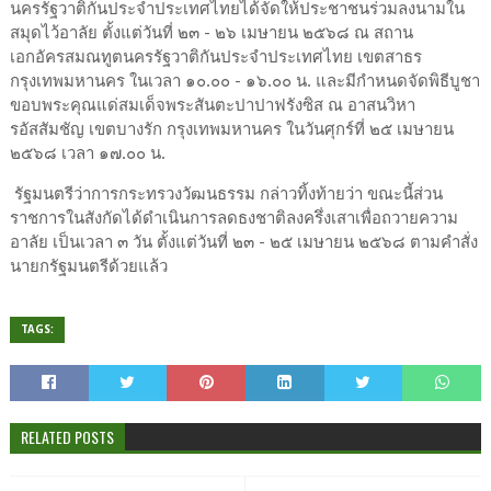
นครรัฐวาติกันประจำประเทศไทยได้จัดให้ประชาชนร่วมลงนามใน
สมุดไว้อาลัย ตั้งแต่วันที่ ๒๓ - ๒๖ เมษายน ๒๕๖๘ ณ สถาน
เอกอัครสมณทูตนครรัฐวาติกันประจำประเทศไทย เขตสาธร
กรุงเทพมหานคร ในเวลา ๑๐.๐๐ - ๑๖.๐๐ น. และมีกำหนดจัดพิธีบูชา
ขอบพระคุณแด่สมเด็จพระสันตะปาปาฟรังซิส ณ อาสนวิหา
รอัสสัมชัญ เขตบางรัก กรุงเทพมหานคร ในวันศุกร์ที่ ๒๕ เมษายน
๒๕๖๘ เวลา ๑๗.๐๐ น.
รัฐมนตรีว่าการกระทรวงวัฒนธรรม กล่าวทิ้งท้ายว่า ขณะนี้ส่วน
ราชการในสังกัดได้ดำเนินการลดธงชาติลงครึ่งเสาเพื่อถวายความ
อาลัย เป็นเวลา ๓ วัน ตั้งแต่วันที่ ๒๓ - ๒๕ เมษายน ๒๕๖๘ ตามคำสั่ง
นายกรัฐมนตรีด้วยแล้ว
TAGS:
RELATED POSTS