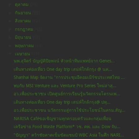
►
ตุลาคม
(29)
►
กันยายน
(26)
►
สิงหาคม
(32)
►
กรกฎาคม
(45)
►
มิถุนายน
(51)
►
พฤษภาคม
(34)
▼
เมษายน
(45)
นพ.สุจิตร์ บัญญัติปิยพจน์ หัวหน้าทีมแพทย์จาก Genes...
เส้นทางท่องเที่ยว One day trip เสน่ห์ใกล้กรุง @ นค...
Shanhai Map จัดงาน "การประชุมอีคอมเมิร์ซประเทศไทย ...
พบกับ MSI Venture และ Venture Pro Series ใหม่ล่าสุ...
อว.เพื่อประชาชน เปิดศูนย์การเรียนรู้นวัตกรรมโดรนเพ...
เส้นทางท่องเที่ยว One day trip เสน่ห์ใกล้กรุง@ ปทุ...
อว.เพื่อประชาชน นวัตกรรมสู่การใช้ประโยชน์ในครม.สัญ...
NARISA Caféขอเชิญชวนทุกครอบครัวและกลุ่มเพื่อน
เครือข่าย Food Waste Platform* วช. คพ. และ Dow จับ...
"ปัญญา" คว้าชัยคาดเข็มขัดแชมป์ WBC Asia ในศึก NARI...