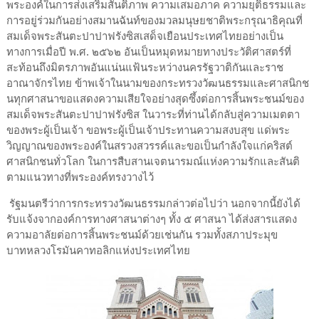
พระองค์ในการส่งเสริมสันติภาพ ความเสมอภาค ความยุติธรรมและ
การอยู่ร่วมกันอย่างสมานฉันท์ของมวลมนุษยชาติพระกรุณาธิคุณที่
สมเด็จพระสันตะปาปาฟรังซิสเสด็จเยือนประเทศไทยอย่างเป็น
ทางการเมื่อปี พ.ศ. ๒๕๖๒ อันเป็นหมุดหมายทางประวัติศาสตร์ที่
สะท้อนถึงมิตรภาพอันแน่นแฟ้นระหว่างนครรัฐวาติกันและราช
อาณาจักรไทย ข้าพเจ้าในนามของกระทรวงวัฒนธรรมและศาสนิกช
นทุกศาสนาขอแสดงความเสียใจอย่างสุดซึ้งต่อการสิ้นพระชนม์ของ
สมเด็จพระสันตะปาปาฟรังซิส ในวาระที่ท่านได้กลับสู่ความเมตตา
ของพระผู้เป็นเจ้า ขอพระผู้เป็นเจ้าประทานความสงบสุข แด่พระ
วิญญาณของพระองค์ในสรวงสวรรค์และขอเป็นกำลังใจแก่คริสต์
ศาสนิกชนทั่วโลก ในการสืบสานเจตนารมณ์แห่งความรักและสันติ
ตามแนวทางที่พระองค์ทรงวางไว้
รัฐมนตรีว่าการกระทรวงวัฒนธรรมกล่าวต่อไปว่า นอกจากนี้ยังได้
รับแจ้งจากองค์การทางศาสนาต่างๆ ทั้ง ๕ ศาสนา ได้ส่งสารแสดง
ความอาลัยต่อการสิ้นพระชนม์ด้วยเช่นกัน รวมทั้งสภาประมุข
บาทหลวงโรมันคาทอลิกแห่งประเทศไทย