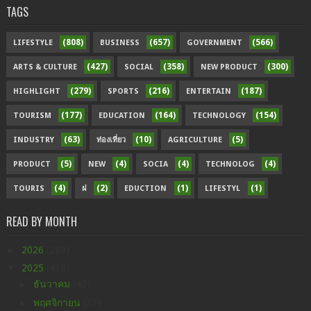
TAGS
(808)
(657)
(566)
LIFESTYLE
BUSINESS
GOVERNMENT
(427)
(358)
(300)
ARTS & CULTURE
SOCIAL
NEW PRODUCT
(279)
(216)
(187)
HIGHLIGHT
SPORTS
ENTERTAIN
(177)
(164)
(154)
TOURISM
EDUCATION
TECHNOLOGY
(63)
(10)
(5)
INDUSTRY
ท่องเที่ยว
AGRICULTURE
(5)
(4)
(4)
(4)
PRODUCT
NEW
SOCIA
TECHNOLOG
(4)
(2)
(1)
(1)
TOURIS
ฝ
EDUCTION
LIFESTYL
READ BY MONTH
►
2026
(289)
▼
2025
(438)
►
ธันวาคม
(42)
►
พฤศจิกายน
(37)