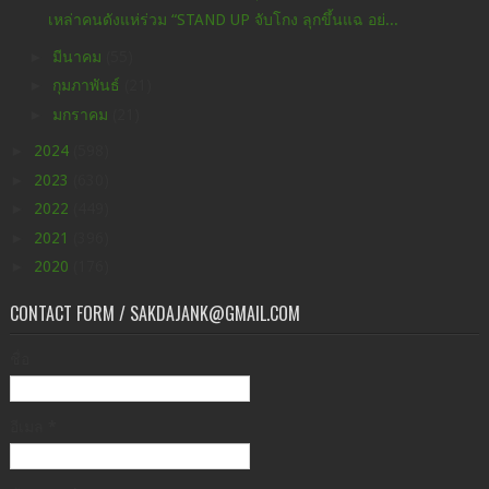
เหล่าคนดังแห่ร่วม “STAND UP จับโกง ลุกขึ้นแฉ อย่...
►
มีนาคม
(55)
►
กุมภาพันธ์
(21)
►
มกราคม
(21)
►
2024
(598)
►
2023
(630)
►
2022
(449)
►
2021
(396)
►
2020
(176)
CONTACT FORM / SAKDAJANK@GMAIL.COM
ชื่อ
อีเมล
*