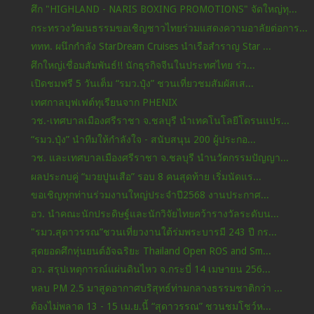
ศึก "HIGHLAND - NARIS BOXING PROMOTIONS" จัดใหญ่ทุ...
กระทรวงวัฒนธรรมขอเชิญชาวไทยร่วมแสดงความอาลัยต่อการ...
ททท. ผนึกกำลัง StarDream Cruises นำเรือสำราญ Star ...
ศึกใหญ่เชื่อมสัมพันธ์!! นักธุรกิจจีนในประทศไทย ร่ว...
เปิดชมฟรี 5 วันเต็ม “รมว.ปุ๋ง” ชวนเที่ยวชมสัมผัสเส...
เทศกาลบุฟเฟต์ทุเรียนจาก PHENIX
วช.-เทศบาลเมืองศรีราชา จ.ชลบุรี นำเทคโนโลยีโดรนแปร...
“รมว.ปุ๋ง” นำทีมให้กำลังใจ - สนับสนุน 200 ผู้ประกอ...
วช. และเทศบาลเมืองศรีราชา จ.ชลบุรี นำนวัตกรรมปัญญา...
ผลประกบคู่ “มวยปูนเสือ” รอบ 8 คนสุดท้าย เริ่มนัดแร...
ขอเชิญทุกท่านร่วมงานใหญ่ประจำปี2568 งานประกาศ...
อว. นำคณะนักประดิษฐ์และนักวิจัยไทยคว้ารางวัลระดับน...
"รมว.สุดาวรรณ”ชวนเที่ยวงานใต้ร่มพระบารมี 243 ปี กร...
สุดยอดศึกหุ่นยนต์อัจฉริยะ Thailand Open ROS and Sm...
อว. สรุปเหตุการณ์แผ่นดินไหว จ.กระบี่ 14 เมษายน 256...
หลบ PM 2.5 มาสูดอากาศบริสุทธ์ท่ามกลางธรรมชาติกว่า ...
ต้องไม่พลาด 13 - 15 เม.ย.นี้ “สุดาวรรณ” ชวนชมโชว์ห...