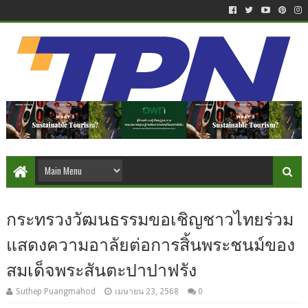
กระทรวงวัฒนธรรมขอเชิญชาวไทยร่วม
แสดงความอาลัยต่อการสิ้นพระชนม์ของ
สมเด็จพระสันตะปาปาฟรัง
Suthep Puangmahod
เมษายน 23, 2568
0