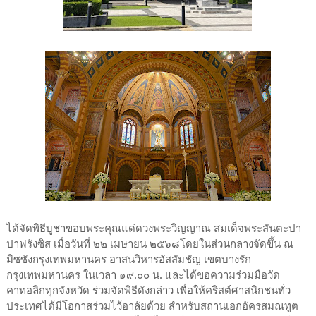
ได้จัดพิธีบูชาขอบพระคุณแด่ดวงพระวิญญาณ สมเด็จพระสันตะปา
ปาฟรังซิส เมื่อวันที่ ๒๒ เมษายน ๒๕๖๘โดยในส่วนกลางจัดขึ้น ณ
มิซซังกรุงเทพมหานคร อาสนวิหารอัสสัมชัญ เขตบางรัก
กรุงเทพมหานคร ในเวลา ๑๙.๐๐ น. และได้ขอความร่วมมือวัด
คาทอลิกทุกจังหวัด ร่วมจัดพิธีดังกล่าว เพื่อให้คริสต์ศาสนิกชนทั่ว
ประเทศได้มีโอกาสร่วมไว้อาลัยด้วย สำหรับสถานเอกอัครสมณทูต