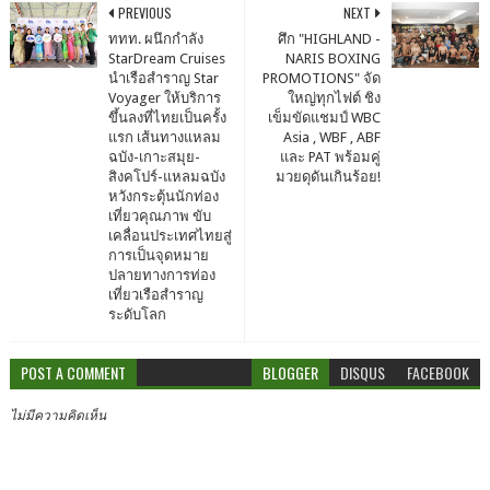
PREVIOUS
NEXT
ททท. ผนึกกำลัง
ศึก "HIGHLAND -
StarDream Cruises
NARIS BOXING
นำเรือสำราญ Star
PROMOTIONS" จัด
Voyager ให้บริการ
ใหญ่ทุกไฟต์ ชิง
ขึ้นลงที่ไทยเป็นครั้ง
เข็มขัดแชมป์ WBC
แรก เส้นทางแหลม
Asia , WBF , ABF
ฉบัง-เกาะสมุย-
และ PAT พร้อมคู่
สิงคโปร์-แหลมฉบัง
มวยดุดันเกินร้อย!
หวังกระตุ้นนักท่อง
เที่ยวคุณภาพ ขับ
เคลื่อนประเทศไทยสู่
การเป็นจุดหมาย
ปลายทางการท่อง
เที่ยวเรือสำราญ
ระดับโลก
POST A COMMENT
BLOGGER
DISQUS
FACEBOOK
ไม่มีความคิดเห็น