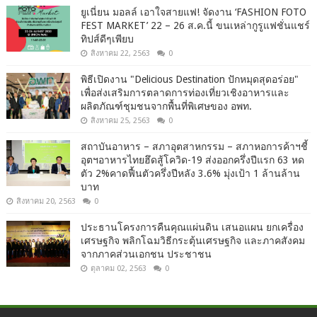
ยูเนี่ยน มอลล์ เอาใจสายแฟ! จัดงาน ‘FASHION FOTO
FEST MARKET’ 22 – 26 ส.ค.นี้ ขนเหล่ากูรูแฟชั่นแชร์
ทิปส์ดีๆเพียบ
สิงหาคม 22, 2563
0
พิธีเปิดงาน "Delicious Destination ปักหมุดสุดอร่อย"
เพื่อส่งเสริมการตลาดการท่องเที่ยวเชิงอาหารและ
ผลิตภัณฑ์ชุมชนจากพื้นที่พิเศษของ อพท.
สิงหาคม 25, 2563
0
สถาบันอาหาร – สภาอุตสาหกรรม – สภาหอการค้าฯชี้
อุตฯอาหารไทยฮึดสู้โควิด-19 ส่งออกครึ่งปีแรก 63 หด
ตัว 2%คาดฟื้นตัวครึ่งปีหลัง 3.6% มุ่งเป้า 1 ล้านล้าน
บาท
สิงหาคม 20, 2563
0
ประธานโครงการคืนคุณแผ่นดิน เสนอแผน ยกเครื่อง
เศรษฐกิจ พลิกโฉมวิธีกระตุ้นเศรษฐกิจ และภาคสังคม
จากภาคส่วนเอกชน ประชาชน
ตุลาคม 02, 2563
0