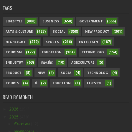
TAGS
(808)
(658)
(566)
LIFESTYLE
BUSINESS
GOVERNMENT
(427)
(358)
(301)
ARTS & CULTURE
SOCIAL
NEW PRODUCT
(279)
(216)
(187)
HIGHLIGHT
SPORTS
ENTERTAIN
(177)
(164)
(154)
TOURISM
EDUCATION
TECHNOLOGY
(63)
(10)
(5)
INDUSTRY
ท่องเที่ยว
AGRICULTURE
(5)
(4)
(4)
(4)
PRODUCT
NEW
SOCIA
TECHNOLOG
(4)
(2)
(1)
(1)
TOURIS
ฝ
EDUCTION
LIFESTYL
READ BY MONTH
►
2026
(291)
▼
2025
(438)
►
ธันวาคม
(42)
►
พฤศจิกายน
(37)