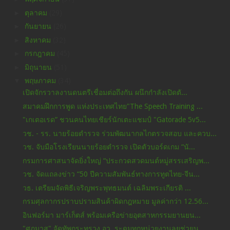
►
ตุลาคม
(29)
►
กันยายน
(26)
►
สิงหาคม
(32)
►
กรกฎาคม
(45)
►
มิถุนายน
(51)
▼
พฤษภาคม
(34)
เปิดจักรวาลงานดนตรีเชื่อมต่อถึงกัน ผนึกกำลังเปิดตั...
สมาคมฝึกการพูด แห่งประเทศไทย"The Speech Training ...
"เกเตอเรด” ชวนคนไทยเชียร์นักเตะแชมป์ "Gatorade 5v5...
วช. - รร. นายร้อยตำรวจ ร่วมพัฒนากลไกตรวจสอบ และควบ...
วช. จับมือโรงเรียนนายร้อยตำรวจ เปิดตัวบอร์ดเกม “นั...
กรมการศาสนาจัดยิ่งใหญ่ “ประกวดสวดมนต์หมู่สรรเสริญพ...
วช. จัดแถลงข่าว “50 ปีความสัมพันธ์ทางการทูตไทย-จีน...
วธ. เตรียมจัดพิธีเจริญพระพุทธมนต์ เฉลิมพระเกียรติ ...
กรมศุลกากรปราบปรามสินค้าผิดกฎหมาย มูลค่ากว่า 12.56...
อินฟอร์มา มาร์เก็ตส์ พร้อมเครือข่ายอุตสาหกรรมยานยน...
"ศุภมาส" จัดทัพกระทรวง อว. ระดมทุกหน่วยงานลุยช่วยน...