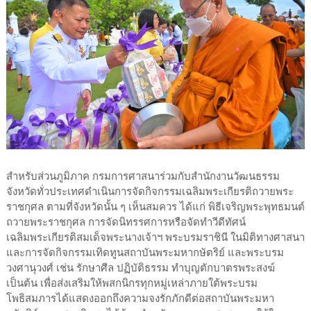
สำหรับส่วนภูมิภาค กรมการศาสนาร่วมกับสำนักงานวัฒนธรรม
จังหวัดทั่วประเทศดำเนินการจัดกิจกรรมเฉลิมพระเกียรติถวายพระ
ราชกุศล ตามที่จังหวัดนั้น ๆ เห็นสมควร ได้แก่ พิธีเจริญพระพุทธมนต์
ถวายพระราชกุศล การจัดนิทรรศการหรือจัดทำวีดีทัศน์
เฉลิมพระเกียรติสมเด็จพระนางเจ้าฯ พระบรมราชินี ในมิติทางศาสนา
และการจัดกิจกรรมเทิดทูนสถาบันพระมหากษัตริย์ และพระบรม
วงศานุวงศ์ เช่น รักษาศีล ปฏิบัติธรรม ทำบุญตักบาตรพระสงฆ์
เป็นต้น เพื่อส่งเสริมให้พสกนิกรทุกหมู่เหล่าภายใต้พระบรม
โพธิสมภารได้แสดงออกถึงความจงรักภักดีต่อสถาบันพระมหา