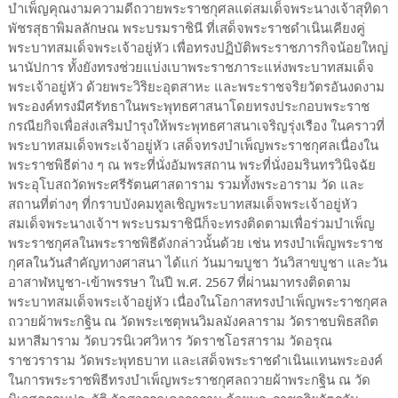
บำเพ็ญคุณงามความดีถวายพระราชกุศลแด่สมเด็จพระนางเจ้าสุทิดา
พัชรสุธาพิมลลักษณ พระบรมราชินี ที่เสด็จพระราชดำเนินเคียงคู่
พระบาทสมเด็จพระเจ้าอยู่หัว เพื่อทรงปฏิบัติพระราชภารกิจน้อยใหญ่
นานัปการ ทั้งยังทรงช่วยแบ่งเบาพระราชภาระแห่งพระบาทสมเด็จ
พระเจ้าอยู่หัว ด้วยพระวิริยะอุตสาหะ และพระราชจริยวัตรอันงดงาม
พระองค์ทรงมีศรัทธาในพระพุทธศาสนาโดยทรงประกอบพระราช
กรณียกิจเพื่อส่งเสริมบำรุงให้พระพุทธศาสนาเจริญรุ่งเรือง ในคราวที่
พระบาทสมเด็จพระเจ้าอยู่หัว เสด็จทรงบำเพ็ญพระราชกุศลเนื่องใน
พระราชพิธีต่าง ๆ ณ พระที่นั่งอัมพรสถาน พระที่นั่งอมรินทรวินิจฉัย
พระอุโบสถวัดพระศรีรัตนศาสดาราม รวมทั้งพระอาราม วัด และ
สถานที่ต่างๆ ที่กราบบังคมทูลเชิญพระบาทสมเด็จพระเจ้าอยู่หัว
สมเด็จพระนางเจ้าฯ พระบรมราชินีก็จะทรงติดตามเพื่อร่วมบำเพ็ญ
พระราชกุศลในพระราชพิธีดังกล่าวนั้นด้วย เช่น ทรงบำเพ็ญพระราช
กุศลในวันสำคัญทางศาสนา ได้แก่ วันมาฆบูชา วันวิสาขบูชา และวัน
อาสาฬหบูชา-เข้าพรรษา ในปี พ.ศ. 2567 ที่ผ่านมาทรงติดตาม
พระบาทสมเด็จพระเจ้าอยู่หัว เนื่องในโอกาสทรงบำเพ็ญพระราชกุศล
ถวายผ้าพระกฐิน ณ วัดพระเชตุพนวิมลมังคลาราม วัดราชบพิธสถิต
มหาสีมาราม วัดบวรนิเวศวิหาร วัดราชโอรสาราม วัดอรุณ
ราชวราราม วัดพระพุทธบาท และเสด็จพระราชดำเนินแทนพระองค์
ในการพระราชพิธีทรงบำเพ็ญพระราชกุศลถวายผ้าพระกฐิน ณ วัด