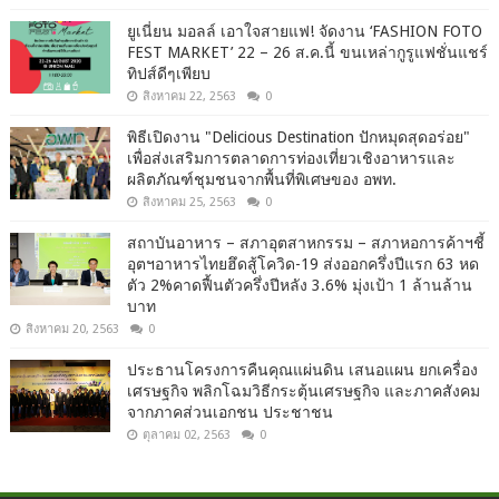
ยูเนี่ยน มอลล์ เอาใจสายแฟ! จัดงาน ‘FASHION FOTO
FEST MARKET’ 22 – 26 ส.ค.นี้ ขนเหล่ากูรูแฟชั่นแชร์
ทิปส์ดีๆเพียบ
สิงหาคม 22, 2563
0
พิธีเปิดงาน "Delicious Destination ปักหมุดสุดอร่อย"
เพื่อส่งเสริมการตลาดการท่องเที่ยวเชิงอาหารและ
ผลิตภัณฑ์ชุมชนจากพื้นที่พิเศษของ อพท.
สิงหาคม 25, 2563
0
สถาบันอาหาร – สภาอุตสาหกรรม – สภาหอการค้าฯชี้
อุตฯอาหารไทยฮึดสู้โควิด-19 ส่งออกครึ่งปีแรก 63 หด
ตัว 2%คาดฟื้นตัวครึ่งปีหลัง 3.6% มุ่งเป้า 1 ล้านล้าน
บาท
สิงหาคม 20, 2563
0
ประธานโครงการคืนคุณแผ่นดิน เสนอแผน ยกเครื่อง
เศรษฐกิจ พลิกโฉมวิธีกระตุ้นเศรษฐกิจ และภาคสังคม
จากภาคส่วนเอกชน ประชาชน
ตุลาคม 02, 2563
0