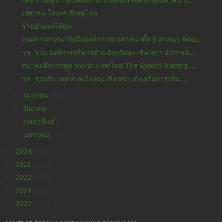
เอซเซน โฮเทล พิษณุโลก
ร้านอำแดงไต้ฝุ่น
กรมการศาสนาจับมือองค์การทางศาสนาทั้ง 5 ศาสนา จัดอบ...
วช. ร่วม องค์การบริหารส่วนจังหวัดฉะเชิงเทรา นำการอ...
สมาคมฝึกการพูด แห่งประเทศไทย"The Speech Training ...
วช. ร่วมกับ เทศบาลเมืองฉะเชิงเทรา ส่งเสริมการเพิ่ม...
►
เมษายน
(45)
►
มีนาคม
(55)
►
กุมภาพันธ์
(21)
►
มกราคม
(21)
►
2024
(598)
►
2023
(630)
►
2022
(449)
►
2021
(396)
►
2020
(176)