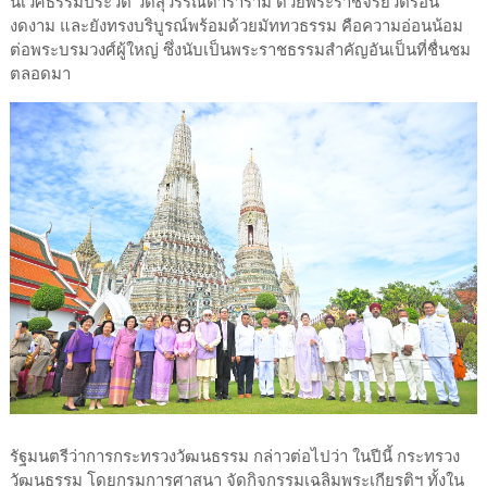
นิเวศธรรมประวัติ วัดสุวรรณดาราราม ด้วยพระราชจริยวัตรอัน
งดงาม และยังทรงบริบูรณ์พร้อมด้วยมัททวธรรม คือความอ่อนน้อม
ต่อพระบรมวงศ์ผู้ใหญ่ ซึ่งนับเป็นพระราชธรรมสำคัญอันเป็นที่ชื่นชม
ตลอดมา
รัฐมนตรีว่าการกระทรวงวัฒนธรรม กล่าวต่อไปว่า ในปีนี้ กระทรวง
วัฒนธรรม โดยกรมการศาสนา จัดกิจกรรมเฉลิมพระเกียรติฯ ทั้งใน