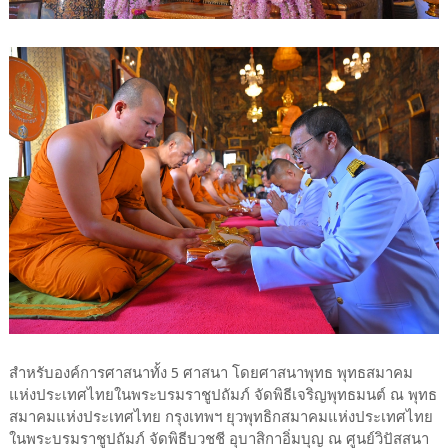
สำหรับองค์การศาสนาทั้ง 5 ศาสนา โดยศาสนาพุทธ พุทธสมาคม
แห่งประเทศไทยในพระบรมราชูปถัมภ์ จัดพิธีเจริญพุทธมนต์ ณ พุทธ
สมาคมแห่งประเทศไทย กรุงเทพฯ ยุวพุทธิกสมาคมแห่งประเทศไทย
ในพระบรมราชูปถัมภ์ จัดพิธีบวชชี อุบาสิกาอิ่มบุญ ณ ศูนย์วิปัสสนา