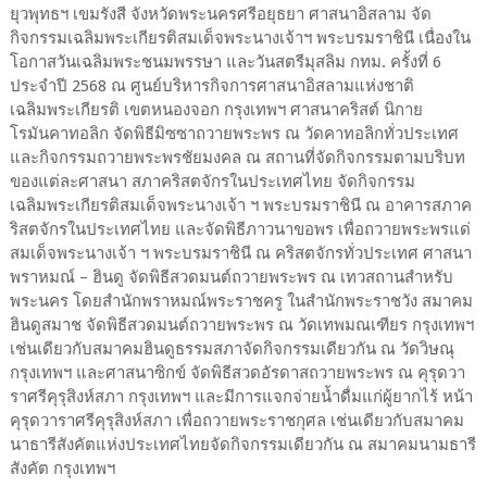
ยุวพุทธฯ เขมรังสี จังหวัดพระนครศรีอยุธยา ศาสนาอิสลาม จัด
กิจกรรมเฉลิมพระเกียรติสมเด็จพระนางเจ้าฯ พระบรมราชินี เนื่องใน
โอกาสวันเฉลิมพระชนมพรรษา และวันสตรีมุสลิม กทม. ครั้งที่ 6
ประจำปี 2568 ณ ศูนย์บริหารกิจการศาสนาอิสลามแห่งชาติ
เฉลิมพระเกียรติ เขตหนองจอก กรุงเทพฯ ศาสนาคริสต์ นิกาย
โรมันคาทอลิก จัดพิธีมิซซาถวายพระพร ณ วัดคาทอลิกทั่วประเทศ
และกิจกรรมถวายพระพรชัยมงคล ณ สถานที่จัดกิจกรรมตามบริบท
ของแต่ละศาสนา สภาคริสตจักรในประเทศไทย จัดกิจกรรม
เฉลิมพระเกียรติสมเด็จพระนางเจ้า ฯ พระบรมราชินี ณ อาคารสภาค
ริสตจักรในประเทศไทย และจัดพิธีภาวนาขอพร เพื่อถวายพระพรแด่
สมเด็จพระนางเจ้า ฯ พระบรมราชินี ณ คริสตจักรทั่วประเทศ ศาสนา
พราหมณ์ – ฮินดู จัดพิธีสวดมนต์ถวายพระพร ณ เทวสถานสำหรับ
พระนคร โดยสำนักพราหมณ์พระราชครู ในสำนักพระราชวัง สมาคม
ฮินดูสมาช จัดพิธีสวดมนต์ถวายพระพร ณ วัดเทพมณเฑียร กรุงเทพฯ
เช่นเดียวกับสมาคมฮินดูธรรมสภาจัดกิจกรรมเดียวกัน ณ วัดวิษณุ
กรุงเทพฯ และศาสนาซิกข์ จัดพิธีสวดอัรดาสถวายพระพร ณ คุรุดวา
ราศรีคุรุสิงห์สภา กรุงเทพฯ และมีการแจกจ่ายน้ำดื่มแก่ผู้ยากไร้ หน้า
คุรุดวาราศรีคุรุสิงห์สภา เพื่อถวายพระราชกุศล เช่นเดียวกับสมาคม
นาธารีสังคัตแห่งประเทศไทยจัดกิจกรรมเดียวกัน ณ สมาคมนามธารี
สังคัต กรุงเทพฯ