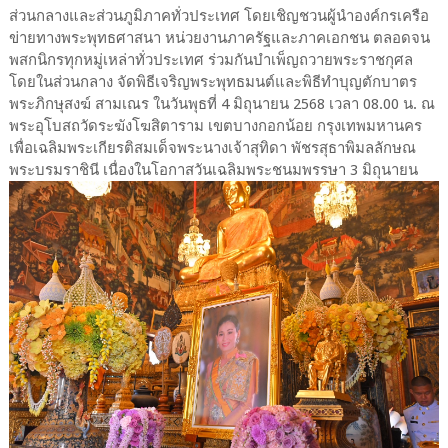
ส่วนกลางและส่วนภูมิภาคทั่วประเทศ โดยเชิญชวนผู้นำองค์กรเครือ
ข่ายทางพระพุทธศาสนา หน่วยงานภาครัฐและภาคเอกชน ตลอดจน
พสกนิกรทุกหมู่เหล่าทั่วประเทศ ร่วมกันบำเพ็ญถวายพระราชกุศล
โดยในส่วนกลาง จัดพิธีเจริญพระพุทธมนต์และพิธีทำบุญตักบาตร
พระภิกษุสงฆ์ สามเณร ในวันพุธที่ 4 มิถุนายน 2568 เวลา 08.00 น. ณ
พระอุโบสถวัดระฆังโฆสิตาราม เขตบางกอกน้อย กรุงเทพมหานคร
เพื่อเฉลิมพระเกียรติสมเด็จพระนางเจ้าสุทิดา พัชรสุธาพิมลลักษณ
พระบรมราชินี เนื่องในโอกาสวันเฉลิมพระชนมพรรษา 3 มิถุนายน