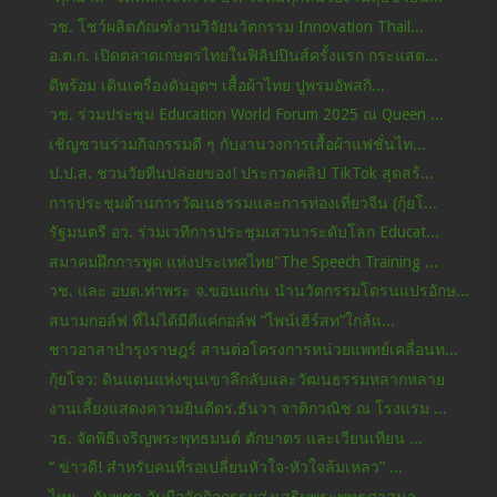
วช. โชว์ผลิตภัณฑ์งานวิจัยนวัตกรรม Innovation Thail...
อ.ต.ก. เปิดตลาดเกษตรไทยในฟิลิปปินส์ครั้งแรก กระแสต...
ดีพร้อม เดินเครื่องดันอุตฯ เสื้อผ้าไทย ปูพรมอัพสกิ...
วช. ร่วมประชุม Education World Forum 2025 ณ Queen ...
เชิญชวนร่วมกิจกรรมดี ๆ กับงานวงการเสื้อผ้าแฟชั่นไท...
ป.ป.ส. ชวนวัยทีนปล่อยของ! ประกวดคลิป TikTok สุดสร้...
การประชุมด้านการวัฒนธรรมและการท่องเที่ยวจีน (กุ้ยโ...
รัฐมนตรี อว. ร่วมเวทีการประชุมเสวนาระดับโลก Educat...
สมาคมฝึกการพูด แห่งประเทศไทย"The Speech Training ...
วช. และ อบต.ท่าพระ จ.ขอนแก่น นำนวัตกรรมโดรนแปรอักษ...
สนามกอล์ฟ ที่ไม่ได้มีดีแค่กอล์ฟ “ไพน์เฮิร์สท”ใกล้แ...
ชาวอาสาบำรุงราษฎร์ สานต่อโครงการหน่วยแพทย์เคลื่อนท...
กุ้ยโจว: ดินแดนแห่งขุนเขาลึกลับและวัฒนธรรมหลากหลาย
งานเลี้ยงแสดงความยินดีดร.ธันวา จาติกวณิช ณ โรงแรม ...
วธ. จัดพิธีเจริญพระพุทธมนต์ ตักบาตร และเวียนเทียน ...
“ ข่าวดี! สำหรับคนที่รอเปลี่ยนหัวใจ-หัวใจล้มเหลว” ...
ไทย – กัมพูชา จับมือจัดกิจกรรมส่งเสริมพระพุทธศาสนา...