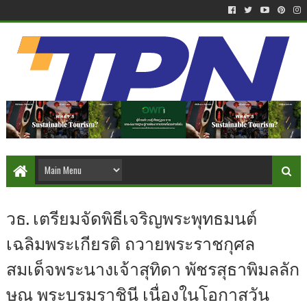
วธ. เตรียมจัดพิธีเจริญพระพุทธมนต์
เฉลิมพระเกียรติ ถวายพระราชกุศล
สมเด็จพระนางเจ้าสุทิดา พัชรสุธาพิมลลัก
ษณ พระบรมราชินี เนื่องในโอกาสวัน