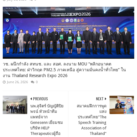
วช. ผนึกกำลัง สทนช. และ สอศ. ลงนาม MOU “พลิกอนาคต
ประเทศไทย: ฝ่าวิกฤต PM2.5 ภาคเหนือ สู่ความมั่นคงน้ำทั่วไทย” ใน
งาน Thailand Research Expo 2026
June 26, 2026
0
PREVIOUS
NEXT
นพ.สุจิตร์ บัญญัติปิย
สมาคมฝึกการพูด
พจน์ หัวหน้าทีม
แห่ง
แพทย์จาก
ประเทศไทย"The
Genesenn เยี่ยมชม
Speech Training
บริษัท HELP
Association of
Therapeuticsผู้ถือ
Thailand"