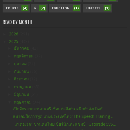
(4)
(2)
(1)
(1)
TOURIS
ฝ
EDUCTION
LIFESTYL
READ BY MONTH
►
2026
(291)
▼
2025
(438)
►
ธันวาคม
(42)
►
พฤศจิกายน
(37)
►
ตุลาคม
(29)
►
กันยายน
(26)
►
สิงหาคม
(32)
►
กรกฎาคม
(45)
►
มิถุนายน
(51)
▼
พฤษภาคม
(34)
เปิดจักรวาลงานดนตรีเชื่อมต่อถึงกัน ผนึกกำลังเปิดตั...
สมาคมฝึกการพูด แห่งประเทศไทย"The Speech Training ...
"เกเตอเรด” ชวนคนไทยเชียร์นักเตะแชมป์ "Gatorade 5v5...