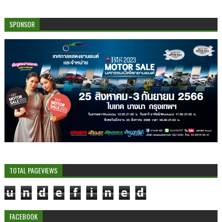
SPONSOR
TOTAL PAGEVIEWS
u
n
d
e
f
i
n
e
d
FACEBOOK