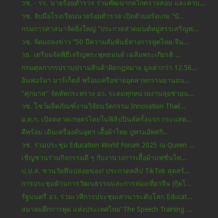
วช. - รร. นายร้อยตำรวจ ร่วมพัฒนากลไกตรวจสอบ และควบ...
วช. จับมือโรงเรียนนายร้อยตำรวจ เปิดตัวบอร์ดเกม “นั...
กรมการศาสนาจัดยิ่งใหญ่ “ประกวดสวดมนต์หมู่สรรเสริญพ...
วช. จัดแถลงข่าว “50 ปีความสัมพันธ์ทางการทูตไทย-จีน...
วธ. เตรียมจัดพิธีเจริญพระพุทธมนต์ เฉลิมพระเกียรติ ...
กรมศุลกากรปราบปรามสินค้าผิดกฎหมาย มูลค่ากว่า 12.56...
อินฟอร์มา มาร์เก็ตส์ พร้อมเครือข่ายอุตสาหกรรมยานยน...
"ศุภมาส" จัดทัพกระทรวง อว. ระดมทุกหน่วยงานลุยช่วยน...
วช. โชว์ผลิตภัณฑ์งานวิจัยนวัตกรรม Innovation Thail...
อ.ต.ก. เปิดตลาดเกษตรไทยในฟิลิปปินส์ครั้งแรก กระแสต...
ดีพร้อม เดินเครื่องดันอุตฯ เสื้อผ้าไทย ปูพรมอัพสกิ...
วช. ร่วมประชุม Education World Forum 2025 ณ Queen ...
เชิญชวนร่วมกิจกรรมดี ๆ กับงานวงการเสื้อผ้าแฟชั่นไท...
ป.ป.ส. ชวนวัยทีนปล่อยของ! ประกวดคลิป TikTok สุดสร้...
การประชุมด้านการวัฒนธรรมและการท่องเที่ยวจีน (กุ้ยโ...
รัฐมนตรี อว. ร่วมเวทีการประชุมเสวนาระดับโลก Educat...
สมาคมฝึกการพูด แห่งประเทศไทย"The Speech Training ...