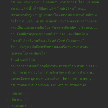
วช. และ อบต.ท่าพระ จ.ขอนแก่น นำนวัตกรรมโดรนแปรอักษ...
สนามกอล์ฟ ที่ไม่ได้มีดีแค่กอล์ฟ “ไพน์เฮิร์สท”ใกล้แ...
ชาวอาสาบำรุงราษฎร์ สานต่อโครงการหน่วยแพทย์เคลื่อนท...
กุ้ยโจว: ดินแดนแห่งขุนเขาลึกลับและวัฒนธรรมหลากหลาย
งานเลี้ยงแสดงความยินดีดร.ธันวา จาติกวณิช ณ โรงแรม ...
วธ. จัดพิธีเจริญพระพุทธมนต์ ตักบาตร และเวียนเทียน ...
“ ข่าวดี! สำหรับคนที่รอเปลี่ยนหัวใจ-หัวใจล้มเหลว” ...
ไทย – กัมพูชา จับมือจัดกิจกรรมส่งเสริมพระพุทธศาสนา...
เอซเซน โฮเทล พิษณุโลก
ร้านอำแดงไต้ฝุ่น
กรมการศาสนาจับมือองค์การทางศาสนาทั้ง 5 ศาสนา จัดอบ...
วช. ร่วม องค์การบริหารส่วนจังหวัดฉะเชิงเทรา นำการอ...
สมาคมฝึกการพูด แห่งประเทศไทย"The Speech Training ...
วช. ร่วมกับ เทศบาลเมืองฉะเชิงเทรา ส่งเสริมการเพิ่ม...
►
เมษายน
(45)
►
มีนาคม
(55)
►
กุมภาพันธ์
(21)