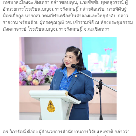
เทศบาลเมืองฉะเชิงเทรา กล่าวขอบคุณ, นายชัชชัย พุทธสุวรรณ์ ผู้
อำนวยการโรงเรียนเบญจมราชรังสฤษฎิ์ กล่าวต้อนรับ, นายพิศิษฐ์
มิตรเกื้อกูล นายกสมาคมกีฬาเครื่องบินจำลองและวิทยุบังคับ กล่าว
รายงาน พร้อมด้วย ผู้ทรงคุณวุฒิ วช. เข้าร่วมพิธี ณ ห้องประชุมธรรม
มังคลาจารย์ โรงเรียนเบญจมราชรังสฤษฎิ์ จ.ฉะเชิงเทรา
ดร.วิภารัตน์ ดีอ่อง ผู้อำนวยการสำนักงานการวิจัยแห่งชาติ กล่าวว่า