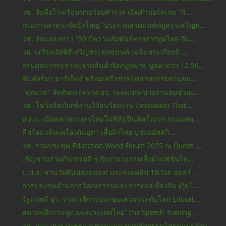
วช. จับมือโรงเรียนนายร้อยตำรวจ เปิดตัวบอร์ดเกม “นั...
กรมการศาสนาจัดยิ่งใหญ่ “ประกวดสวดมนต์หมู่สรรเสริญพ...
วช. จัดแถลงข่าว “50 ปีความสัมพันธ์ทางการทูตไทย-จีน...
วธ. เตรียมจัดพิธีเจริญพระพุทธมนต์ เฉลิมพระเกียรติ ...
กรมศุลกากรปราบปรามสินค้าผิดกฎหมาย มูลค่ากว่า 12.56...
อินฟอร์มา มาร์เก็ตส์ พร้อมเครือข่ายอุตสาหกรรมยานยน...
"ศุภมาส" จัดทัพกระทรวง อว. ระดมทุกหน่วยงานลุยช่วยน...
วช. โชว์ผลิตภัณฑ์งานวิจัยนวัตกรรม Innovation Thail...
อ.ต.ก. เปิดตลาดเกษตรไทยในฟิลิปปินส์ครั้งแรก กระแสต...
ดีพร้อม เดินเครื่องดันอุตฯ เสื้อผ้าไทย ปูพรมอัพสกิ...
วช. ร่วมประชุม Education World Forum 2025 ณ Queen ...
เชิญชวนร่วมกิจกรรมดี ๆ กับงานวงการเสื้อผ้าแฟชั่นไท...
ป.ป.ส. ชวนวัยทีนปล่อยของ! ประกวดคลิป TikTok สุดสร้...
การประชุมด้านการวัฒนธรรมและการท่องเที่ยวจีน (กุ้ยโ...
รัฐมนตรี อว. ร่วมเวทีการประชุมเสวนาระดับโลก Educat...
สมาคมฝึกการพูด แห่งประเทศไทย"The Speech Training ...
วช. และ อบต.ท่าพระ จ.ขอนแก่น นำนวัตกรรมโดรนแปรอักษ...