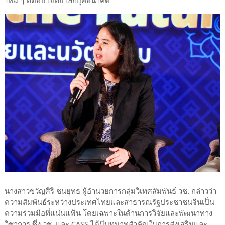
ใหม่ ๆ ที่ตอบโจทย์โลกยุคอนาคต
นางสาวขวัญศิริ ชนยุทธ ผู้อำนวยการกลุ่มวิเทศสัมพันธ์ วช. กล่าวว่า
ความสัมพันธ์ระหว่างประเทศไทยและสาธารณรัฐประชาชนจีนเป็น
ความร่วมมือที่แน่นแฟ้น โดยเฉพาะในด้านการวิจัยและพัฒนาทาง
วิชาการ ซึ่ง วช. และ CASS ได้มีบทบาทสำคัญในการส่งเสริมและ