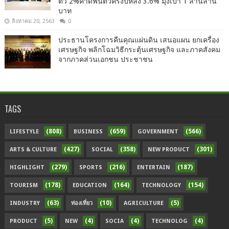
ตัว 2%คาดฟื้นตัวครึ่งปีหลัง 3.6% มุ่งเป้า 1 ล้านล้าน
บาท
สิงหาคม 20, 2563
0
ประธานโครงการคืนคุณแผ่นดิน เสนอแผน ยกเครื่อง
เศรษฐกิจ พลิกโฉมวิธีกระตุ้นเศรษฐกิจ และภาคสังคม
จากภาคส่วนเอกชน ประชาชน
TAGS
(808)
(659)
(566)
LIFESTYLE
BUSINESS
GOVERNMENT
(427)
(358)
(301)
ARTS & CULTURE
SOCIAL
NEW PRODUCT
(279)
(216)
(187)
HIGHLIGHT
SPORTS
ENTERTAIN
(178)
(164)
(154)
TOURISM
EDUCATION
TECHNOLOGY
(63)
(10)
(5)
INDUSTRY
ท่องเที่ยว
AGRICULTURE
(5)
(4)
(4)
(4)
PRODUCT
NEW
SOCIA
TECHNOLOG