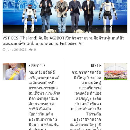
VST ECS (Thailand) จับมือ AGIBOTเปิดตัวความร่วมมือด้านหุ่นยนต์ฮิว
แมนนอยด์ขับเคลื่อนอนาคตผ่าน Embodied AI
June 26, 2026
0
PREVIOUS
NEXT
วธ. เตรียมจัดพิธี
กรมการศาสนาจัด
เจริญพระพุทธมนต์
ยิ่งใหญ่ “ประกวด
เฉลิมพระเกียรติ
สวดมนต์หมู่
ถวายพระราชกุศล
สรรเสริญพระ
สมเด็จพระนางเจ้าสุ
รัตนตรัย ทำนอง
ทิดา พัชรสุธาพิมล
สรภัญญะ ระดับ
ลักษณ พระบรม
ประเทศ” เฟ้นหา
ราชินี เนื่องใน
เยาวชนต้นแบบ ชิง
โอกาสวันเฉลิม
โล่รางวัล
พระชนมพรรษา 3
พระราชทานจาก
มิถุนายน พร้อมกัน
สมเด็จพระกนิษฐาธิ
ทั่วประเทศ
ราชเจ้า กรมสมเด็จ