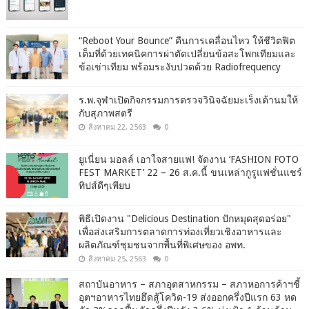
“Reboot Your Bounce” คืนการเคลื่อนไหว ให้ชีวิตฟิต
เต็มที่ด้วยเทคนิคการผ่าตัดเปลี่ยนข้อสะโพกเทียมและ
ข้อเข่าเทียม พร้อมระงับปวดด้วย Radiofrequency
ร.พ.จุฬาเปิดกิจกรรมการตรวจวินิจฉัยมะเร็งเต้านมให้
กับสุภาพสตรี
สิงหาคม 22, 2563
0
ยูเนี่ยน มอลล์ เอาใจสายแฟ! จัดงาน ‘FASHION FOTO
FEST MARKET’ 22 – 26 ส.ค.นี้ ขนเหล่ากูรูแฟชั่นแชร์
ทิปส์ดีๆเพียบ
พิธีเปิดงาน "Delicious Destination ปักหมุดสุดอร่อย"
เพื่อส่งเสริมการตลาดการท่องเที่ยวเชิงอาหารและ
ผลิตภัณฑ์ชุมชนจากพื้นที่พิเศษของ อพท.
สิงหาคม 25, 2563
0
สถาบันอาหาร – สภาอุตสาหกรรม – สภาหอการค้าฯชี้
อุตฯอาหารไทยฮึดสู้โควิด-19 ส่งออกครึ่งปีแรก 63 หด