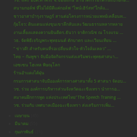
สนามกอล์ฟ ที่ไม่ได้มีดีแค่กอล์ฟ “ไพน์เฮิร์สท”ใกล้แ...
ชาวอาสาบำรุงราษฎร์ สานต่อโครงการหน่วยแพทย์เคลื่อนท...
กุ้ยโจว: ดินแดนแห่งขุนเขาลึกลับและวัฒนธรรมหลากหลาย
งานเลี้ยงแสดงความยินดีดร.ธันวา จาติกวณิช ณ โรงแรม ...
วธ. จัดพิธีเจริญพระพุทธมนต์ ตักบาตร และเวียนเทียน ...
“ ข่าวดี! สำหรับคนที่รอเปลี่ยนหัวใจ-หัวใจล้มเหลว” ...
ไทย – กัมพูชา จับมือจัดกิจกรรมส่งเสริมพระพุทธศาสนา...
เอซเซน โฮเทล พิษณุโลก
ร้านอำแดงไต้ฝุ่น
กรมการศาสนาจับมือองค์การทางศาสนาทั้ง 5 ศาสนา จัดอบ...
วช. ร่วม องค์การบริหารส่วนจังหวัดฉะเชิงเทรา นำการอ...
สมาคมฝึกการพูด แห่งประเทศไทย"The Speech Training ...
วช. ร่วมกับ เทศบาลเมืองฉะเชิงเทรา ส่งเสริมการเพิ่ม...
►
เมษายน
(45)
►
มีนาคม
(55)
►
กุมภาพันธ์
(21)