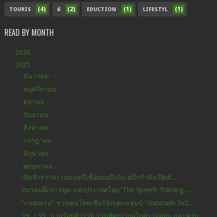
(4)
(2)
(1)
(1)
TOURIS
ฝ
EDUCTION
LIFESTYL
READ BY MONTH
►
2026
(293)
▼
2025
(438)
►
ธันวาคม
(42)
►
พฤศจิกายน
(37)
►
ตุลาคม
(29)
►
กันยายน
(26)
►
สิงหาคม
(32)
►
กรกฎาคม
(45)
►
มิถุนายน
(51)
▼
พฤษภาคม
(34)
เปิดจักรวาลงานดนตรีเชื่อมต่อถึงกัน ผนึกกำลังเปิดตั...
สมาคมฝึกการพูด แห่งประเทศไทย"The Speech Training ...
"เกเตอเรด” ชวนคนไทยเชียร์นักเตะแชมป์ "Gatorade 5v5...
วช. - รร. นายร้อยตำรวจ ร่วมพัฒนากลไกตรวจสอบ และควบ...