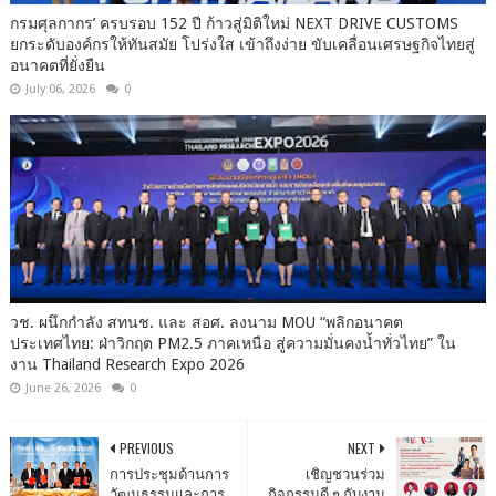
กรมศุลกากร’ ครบรอบ 152 ปี ก้าวสู่มิติใหม่ NEXT DRIVE CUSTOMS
ยกระดับองค์กรให้ทันสมัย โปร่งใส เข้าถึงง่าย ขับเคลื่อนเศรษฐกิจไทยสู่
อนาคตที่ยั่งยืน
July 06, 2026
0
วช. ผนึกกำลัง สทนช. และ สอศ. ลงนาม MOU “พลิกอนาคต
ประเทศไทย: ฝ่าวิกฤต PM2.5 ภาคเหนือ สู่ความมั่นคงน้ำทั่วไทย” ใน
งาน Thailand Research Expo 2026
June 26, 2026
0
PREVIOUS
NEXT
การประชุมด้านการ
เชิญชวนร่วม
วัฒนธรรมและการ
กิจกรรมดี ๆ กับงาน