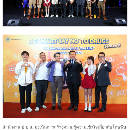
สำนักงาน ป.ป.ส. มุ่งเน้นการสร้างความรู้ความเข้าใจเกี่ยวกับโทษพิษ