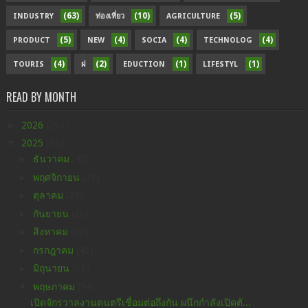
(63)
(10)
(5)
INDUSTRY
ท่องเที่ยว
AGRICULTURE
(5)
(4)
(4)
(4)
PRODUCT
NEW
SOCIA
TECHNOLOG
(4)
(2)
(1)
(1)
TOURIS
ฝ
EDUCTION
LIFESTYL
READ BY MONTH
►
2026
(293)
▼
2025
(438)
►
ธันวาคม
(42)
►
พฤศจิกายน
(37)
►
ตุลาคม
(29)
►
กันยายน
(26)
►
สิงหาคม
(32)
►
กรกฎาคม
(45)
►
มิถุนายน
(51)
▼
พฤษภาคม
(34)
เปิดจักรวาลงานดนตรีเชื่อมต่อถึงกัน ผนึกกำลังเปิดตั...