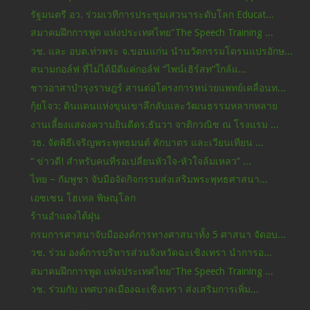
รัฐมนตรี อว. ร่วมเวทีการประชุมเสวนาระดับโลก Educat...
สมาคมฝึกการพูด แห่งประเทศไทย"The Speech Training ...
วช. และ อบต.ท่าพระ จ.ขอนแก่น นำนวัตกรรมโดรนแปรอักษ...
สนามกอล์ฟ ที่ไม่ได้มีดีแค่กอล์ฟ “ไพน์เฮิร์สท”ใกล้แ...
ชาวอาสาบำรุงราษฎร์ สานต่อโครงการหน่วยแพทย์เคลื่อนท...
กุ้ยโจว: ดินแดนแห่งขุนเขาลึกลับและวัฒนธรรมหลากหลาย
งานเลี้ยงแสดงความยินดีดร.ธันวา จาติกวณิช ณ โรงแรม ...
วธ. จัดพิธีเจริญพระพุทธมนต์ ตักบาตร และเวียนเทียน ...
“ ข่าวดี! สำหรับคนที่รอเปลี่ยนหัวใจ-หัวใจล้มเหลว” ...
ไทย – กัมพูชา จับมือจัดกิจกรรมส่งเสริมพระพุทธศาสนา...
เอซเซน โฮเทล พิษณุโลก
ร้านอำแดงไต้ฝุ่น
กรมการศาสนาจับมือองค์การทางศาสนาทั้ง 5 ศาสนา จัดอบ...
วช. ร่วม องค์การบริหารส่วนจังหวัดฉะเชิงเทรา นำการอ...
สมาคมฝึกการพูด แห่งประเทศไทย"The Speech Training ...
วช. ร่วมกับ เทศบาลเมืองฉะเชิงเทรา ส่งเสริมการเพิ่ม...