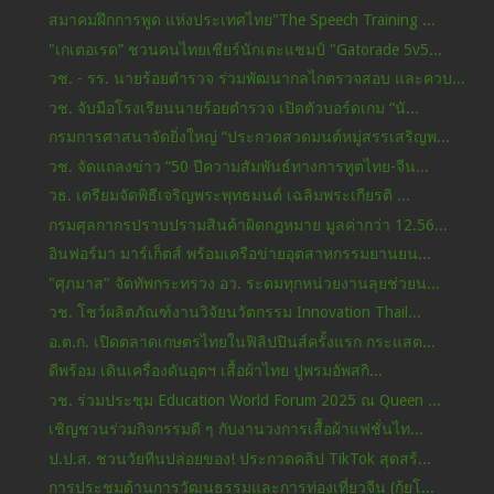
สมาคมฝึกการพูด แห่งประเทศไทย"The Speech Training ...
"เกเตอเรด” ชวนคนไทยเชียร์นักเตะแชมป์ "Gatorade 5v5...
วช. - รร. นายร้อยตำรวจ ร่วมพัฒนากลไกตรวจสอบ และควบ...
วช. จับมือโรงเรียนนายร้อยตำรวจ เปิดตัวบอร์ดเกม “นั...
กรมการศาสนาจัดยิ่งใหญ่ “ประกวดสวดมนต์หมู่สรรเสริญพ...
วช. จัดแถลงข่าว “50 ปีความสัมพันธ์ทางการทูตไทย-จีน...
วธ. เตรียมจัดพิธีเจริญพระพุทธมนต์ เฉลิมพระเกียรติ ...
กรมศุลกากรปราบปรามสินค้าผิดกฎหมาย มูลค่ากว่า 12.56...
อินฟอร์มา มาร์เก็ตส์ พร้อมเครือข่ายอุตสาหกรรมยานยน...
"ศุภมาส" จัดทัพกระทรวง อว. ระดมทุกหน่วยงานลุยช่วยน...
วช. โชว์ผลิตภัณฑ์งานวิจัยนวัตกรรม Innovation Thail...
อ.ต.ก. เปิดตลาดเกษตรไทยในฟิลิปปินส์ครั้งแรก กระแสต...
ดีพร้อม เดินเครื่องดันอุตฯ เสื้อผ้าไทย ปูพรมอัพสกิ...
วช. ร่วมประชุม Education World Forum 2025 ณ Queen ...
เชิญชวนร่วมกิจกรรมดี ๆ กับงานวงการเสื้อผ้าแฟชั่นไท...
ป.ป.ส. ชวนวัยทีนปล่อยของ! ประกวดคลิป TikTok สุดสร้...
การประชุมด้านการวัฒนธรรมและการท่องเที่ยวจีน (กุ้ยโ...