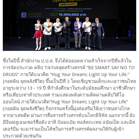
ซึ่งในปีนี้ สำนักงาน ป.ป.ส. จึงได้ต่อยอดความสำเร็จจากปีที่แล้วใน
การจัดประกวด คลิป TikTokสุดสร้างสรรค์ “BE SMART SAY NO TO
DRUGS” ภายใต้แนวคิด “Hug Your Dream; Light Up Your Life.”
(กอดฝัน จุดพลังชีวิต) ขึ้นเป็นปีที่ 2 โดยเชิญชวนเด็กและเยาวชนไทย
อายุระหว่าง 13 - 19 ปี ที่กำลังศึกษาในระดับมัธยมศึกษา อาชีวศึกษา
หรือเทียบเท่าทั่วประเทศ ร่วมแสดงพลังความคิดผ่านคลิปวิดีโอ
ออนไลน์ ภายใต้แนวคิด“Hug Your Dream; Light Up Your Life”
(กอดฝัน จุดพลังชีวิต) กิจกรรมครั้งนี้มุ่งส่งเสริมให้เยาวชนห่างไกล
จากยาเสพติด ผ่านการสื่อสารสร้างสรรค์บนโลกดิจิทัล นอกจากนี้ ยัง
มีอินฟลูเอนเซอร์ชื่อดัง อาทิ ป๋อมแป๋ม ทอล์คกะเทย อนันเป็ด และมิส
เตอร์บีม จะมาร่วมเป็นโค้ชในการสร้างสรรค์ผลงานให้กับผู้เข้า
ประกวดด้วยเช่นกัน