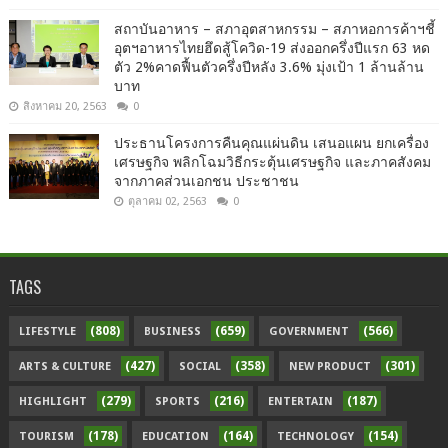
สถาบันอาหาร – สภาอุตสาหกรรม – สภาหอการค้าฯชี้
อุตฯอาหารไทยฮึดสู้โควิด-19 ส่งออกครึ่งปีแรก 63 หด
ตัว 2%คาดฟื้นตัวครึ่งปีหลัง 3.6% มุ่งเป้า 1 ล้านล้าน
บาท
สิงหาคม 20, 2563
0
ประธานโครงการคืนคุณแผ่นดิน เสนอแผน ยกเครื่อง
เศรษฐกิจ พลิกโฉมวิธีกระตุ้นเศรษฐกิจ และภาคสังคม
จากภาคส่วนเอกชน ประชาชน
ตุลาคม 02, 2563
0
TAGS
(808)
(659)
(566)
LIFESTYLE
BUSINESS
GOVERNMENT
(427)
(358)
(301)
ARTS & CULTURE
SOCIAL
NEW PRODUCT
(279)
(216)
(187)
HIGHLIGHT
SPORTS
ENTERTAIN
(178)
(164)
(154)
TOURISM
EDUCATION
TECHNOLOGY