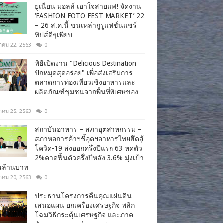
ยูเนี่ยน มอลล์ เอาใจสายแฟ! จัดงาน
‘FASHION FOTO FEST MARKET’ 22
– 26 ส.ค.นี้ ขนเหล่ากูรูแฟชั่นแชร์
ทิปส์ดีๆเพียบ
าคม 22, 2563
0
พิธีเปิดงาน "Delicious Destination
ปักหมุดสุดอร่อย" เพื่อส่งเสริมการ
ตลาดการท่องเที่ยวเชิงอาหารและ
ผลิตภัณฑ์ชุมชนจากพื้นที่พิเศษของ
าคม 25, 2563
0
สถาบันอาหาร – สภาอุตสาหกรรม –
สภาหอการค้าฯชี้อุตฯอาหารไทยฮึดสู้
โควิด-19 ส่งออกครึ่งปีแรก 63 หดตัว
2%คาดฟื้นตัวครึ่งปีหลัง 3.6% มุ่งเป้า
านล้านบาท
าคม 20, 2563
0
ประธานโครงการคืนคุณแผ่นดิน
เสนอแผน ยกเครื่องเศรษฐกิจ พลิก
โฉมวิธีกระตุ้นเศรษฐกิจ และภาค