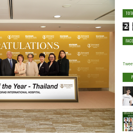
TOT
2
FAC
Tweet