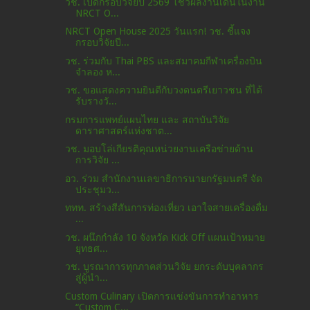
วช. เปิดกรอบวิจัยปี 2569 โชว์ผลงานเด่นในงาน
NRCT O...
NRCT Open House 2025 วันแรก! วช. ชี้แจง
กรอบวิจัยปี...
วช. ร่วมกับ Thai PBS และสมาคมกีฬาเครื่องบิน
จำลอง ห...
วช. ขอแสดงความยินดีกับวงดนตรีเยาวชน ที่ได้
รับรางวั...
กรมการแพทย์แผนไทย และ สถาบันวิจัย
ดาราศาสตร์แห่งชาต...
วช. มอบโล่เกียรติคุณหน่วยงานเครือข่ายด้าน
การวิจัย ...
อว. ร่วม สํานักงานเลขาธิการนายกรัฐมนตรี จัด
ประชุมว...
ททท. สร้างสีสันการท่องเที่ยว เอาใจสายเครื่องดื่ม
...
วช. ผนึกกำลัง 10 จังหวัด Kick Off แผนเป้าหมาย
ยุทธศ...
วช. บูรณาการทุกภาคส่วนวิจัย ยกระดับบุคลากร
สู่ผู้นำ...
Custom Culinary เปิดการแข่งขันการทำอาหาร
“Custom C...