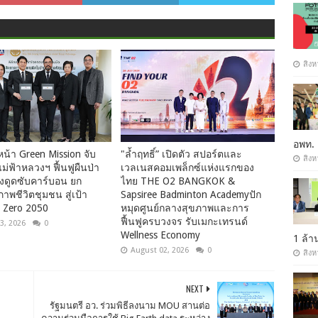
สิงห
อพท.
น้า Green Mission จับ
"ล้ำฤทธิ์” เปิดตัว สปอร์ตและ
สิงห
แม่ฟ้าหลวงฯ ฟื้นฟูผืนป่า
เวลเนสคอมเพล็กซ์แห่งแรกของ
่งดูดซับคาร์บอน ยก
ไทย THE O2 BANGKOK &
าพชีวิตชุมชน สู่เป้า
Sapsiree Badminton Academyปัก
 Zero 2050
หมุดศูนย์กลางสุขภาพและการ
ฟื้นฟูครบวงจร รับเมกะเทรนด์
3, 2026
0
Wellness Economy
1 ล้
August 02, 2026
0
สิงห
NEXT
รัฐมนตรี อว. ร่วมพิธีลงนาม MOU สานต่อ