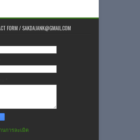
ACT FORM / SAKDAJANK@GMAIL.COM
*
วาม
*
านการละเมิด