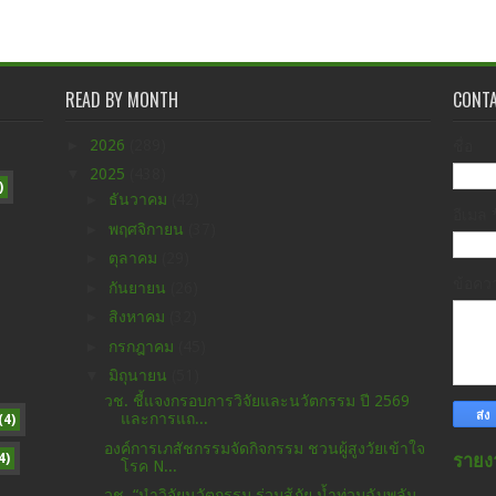
READ BY MONTH
CONT
►
2026
(289)
ชื่อ
▼
2025
(438)
)
►
ธันวาคม
(42)
อีเมล
►
พฤศจิกายน
(37)
►
ตุลาคม
(29)
ข้อค
►
กันยายน
(26)
►
สิงหาคม
(32)
►
กรกฎาคม
(45)
▼
มิถุนายน
(51)
วช. ชี้แจงกรอบการวิจัยและนวัตกรรม ปี 2569
และการแถ...
(4)
องค์การเภสัชกรรมจัดกิจกรรม ชวนผู้สูงวัยเข้าใจ
4)
รายง
โรค N...
วช. “นำวิจัยนวัตกรรม ร่วมสู้ภัย น้ำท่วมฉับพลัน