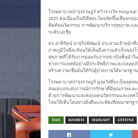
โรงพยาบาลบำรุงราษฎร์ คว้ารางวัล Hospital 
2025 ต่อเนื่องเป็นปีที่สอง โดยจัดขึ้นเพื่อ
คิดค้นนวัตกรรม การพัฒนาบริการสุขภาพ แล
ระดับเอเชีย
ดร.อาทิรัตน์ จารุกิจพิพัฒน์ ประธานเจ้าหน้าท
ภาคภูมิใจที่สะท้อนให้เห็นถึงความสำเร็จขอ
สุขภาพที่ได้รับการยอมรับจากสถาบันชั้นนำใ
ทางการแพทย์อย่างมีประสิทธิภาพและปลอดภัย 
สร้างความเชื่อมั่นให้กับผู้ป่วยภายใต้มาตร
โรงพยาบาลบำรุงราษฎร์ มุ่งหวังที่จะเป็นจุดห
ส่งมอบประสบการณ์การรักษาที่มีคุณภาพและคว
ด้วยการพัฒนาและต่อยอดนวัตกรรมและเทคโนโล
ไทยให้เติบโตอย่างยั่งยืนและทัดเทียมมาตร
TAGS:
BUSINESS
HIGHLIGHT
LIFESTYLE