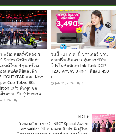
 พร้อมลุยครึ่งปีหลัง ชู
วันนี้ - 31 ก.ค. นี้ บราเดอร์ ชวน
 Series นำทัพ เปิดตัว
สายปริ้นเติมความคุ้มกลางปีกับ
ยนต์ใหม่ 4 รุ่น พร้อม
โปรโมชันพิเศษ Ink Tank DCP-
คอลแลบดิสนีย์และพิก
T230 ครบจบ 3-in-1 เพียง 3,490
Z LIGHTYEAR และ New
บ.
per Cub Tokyo 80s
July 21, 2026
0
dition เสริมทัพทุกเซก
กย้ำความเป็นผู้นำตลาด
4, 2026
0
NEXT
“ศุภมาส” มอบรางวัล NRCT Special Award
Competition ให้ 25 ผลงานนักประดิษฐ์ไทย