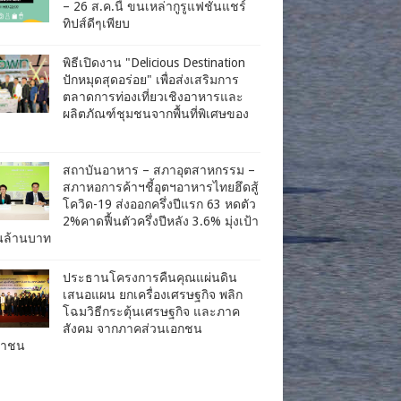
– 26 ส.ค.นี้ ขนเหล่ากูรูแฟชั่นแชร์
ทิปส์ดีๆเพียบ
พิธีเปิดงาน "Delicious Destination
ปักหมุดสุดอร่อย" เพื่อส่งเสริมการ
ตลาดการท่องเที่ยวเชิงอาหารและ
ผลิตภัณฑ์ชุมชนจากพื้นที่พิเศษของ
สถาบันอาหาร – สภาอุตสาหกรรม –
สภาหอการค้าฯชี้อุตฯอาหารไทยฮึดสู้
โควิด-19 ส่งออกครึ่งปีแรก 63 หดตัว
2%คาดฟื้นตัวครึ่งปีหลัง 3.6% มุ่งเป้า
านล้านบาท
ประธานโครงการคืนคุณแผ่นดิน
เสนอแผน ยกเครื่องเศรษฐกิจ พลิก
โฉมวิธีกระตุ้นเศรษฐกิจ และภาค
สังคม จากภาคส่วนเอกชน
ชาชน