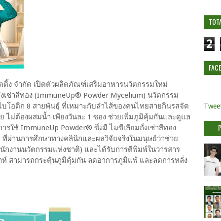
TOT
2
FAC
ก็ตติ้ง จำกัด เปิดตัวผลิตภัณฑ์เสริมอาหารนวัตกรรมใหม่
กถั่งเช่าสีทอง (ImmuneUp® Powder Mycelium) นวัตกรรม
รไบโอติก 8 สายพันธุ์ ที่เหมาะกับลำไส้ของคนไทยสายกินรสจัด
Tweet
ไม่ต้องผสมน้ำ เพียงวันละ 1 ซอง ช่วยเพิ่มภูมิคุ้มกันและดูแล
ใช้ ImmuneUp Powder® ซึ่งมี ไมซีเลียมถั่งเช่าสีทอง
 ที่ผ่านการศึกษาทางคลินิกและผลวิจัยจริงในมนุษย์ว่าช่วย
 (สำนักงานนวัตกรรมแห่งชาติ) และได้รับการตีพิมพ์ในวารสาร
าห์ สามารถกระตุ้นภูมิคุ้มกัน ลดอาการภูมิแพ้ และลดการหลั่ง