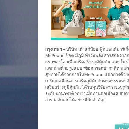
กรุงเทพฯ –
บริษัท เถ้าแก่น้อย ฟู้ดแอนด์มาร์เ
MePoonn ช็อต มีภูมิ ที่รวมพลัง สารสกัดจา
แรกของโลกเพื่อเสริมสร้างภูมิคุ้มกัน และ โพ
แตกต่างด้วยรูปแบบ “ช็อตกรอกปาก” ที่ทานง่าย 
สุขภาพได้จากภายในMePoonn แตกต่างด้วยการ
เปรียบเสมือนสารเสริมภูมิคุ้มกันตามธรรมชาติ
เสริมสร้างภูมิคุ้มกัน ได้รับทุนวิจัยจาก NIA
ระดับนานาชาติ พบว่าเมื่อทานต่อเนื่อง 8 สัปด
สารก่ออักเสบได้อย่างมีนัยสำคัญ