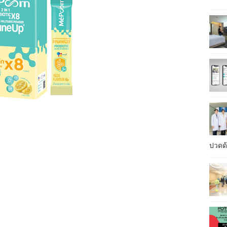
ปวดด้