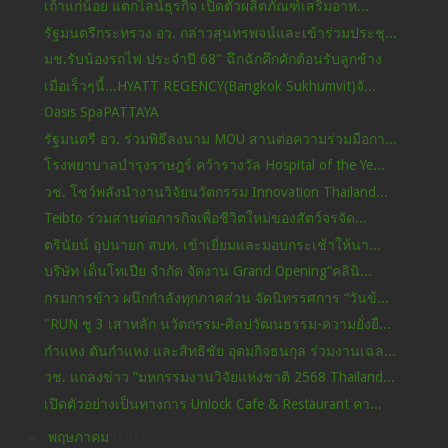
เถ้าแก่น้อย แตกไลน์ธุรกิจ เปิดตัวผลิตภัณฑ์เสริมอาห...
รัฐมนตรีกระทรวง อว. กล่าวสุนทรพจน์และเข้าร่วมประชุ...
มช.รับน้องรถไฟ ประจำปี 68" ฉึกฉักคึกคักต้อนรับลูกช้าง
เมื่อเร็วๆนี้...HYATT REGENCY(Bangkok Sukhumvit)จั...
Oasis SpaPATTAYA
รัฐมนตรี อว. ร่วมพิธีลงนาม MOU สานต่อความร่วมมือกา...
โรงพยาบาลบำรุงราษฎร์ คว้ารางวัล Hospital of the Ye...
วช. โชว์พลังนำงานวิจัยนวัตกรรม Innovation Thailand...
Teibto ร่วมสานต่อภารกิจเพื่อชีวิตใหม่ของสัตว์จรจัด...
ตรินัยน์ อุปนายก สบท. เข้าเยี่ยมและมอบกระเช้าให้นา...
บริษัท เด็นโทเปีย จำกัด จัดงาน Grand Opening“คลินิ...
กรมการข้าว ผนึกกำลังทุกภาคส่วน จัดนิทรรศการ “วันข้...
"RUN ชู 3 เสาหลัก นวัตกรรม-ศิลปวัฒนธรรม-ความยั่งยื...
กำแหง ตันกำแหง และสิทธิชัย อุดมกิจธนกุล ร่วมงานเฉล...
วช. แถลงข่าว “มหกรรมงานวิจัยแห่งชาติ 2568 Thailand...
เปิดตัวอย่างเป็นทางการ Unlock Cafe & Restaurant คา...
►
พฤษภาคม
(34)