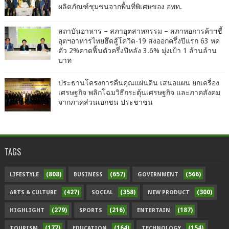
ผลิตภัณฑ์ชุมชนจากพื้นที่พิเศษของ อพท.
สถาบันอาหาร – สภาอุตสาหกรรม – สภาหอการค้าฯชี้
อุตฯอาหารไทยฮึดสู้โควิด-19 ส่งออกครึ่งปีแรก 63 หด
ตัว 2%คาดฟื้นตัวครึ่งปีหลัง 3.6% มุ่งเป้า 1 ล้านล้าน
บาท
ประธานโครงการคืนคุณแผ่นดิน เสนอแผน ยกเครื่อง
เศรษฐกิจ พลิกโฉมวิธีกระตุ้นเศรษฐกิจ และภาคสังคม
จากภาคส่วนเอกชน ประชาชน
TAGS
(808)
(657)
(566)
LIFESTYLE
BUSINESS
GOVERNMENT
(427)
(358)
(300)
ARTS & CULTURE
SOCIAL
NEW PRODUCT
(279)
(216)
(187)
HIGHLIGHT
SPORTS
ENTERTAIN
(177)
(164)
(154)
TOURISM
EDUCATION
TECHNOLOGY