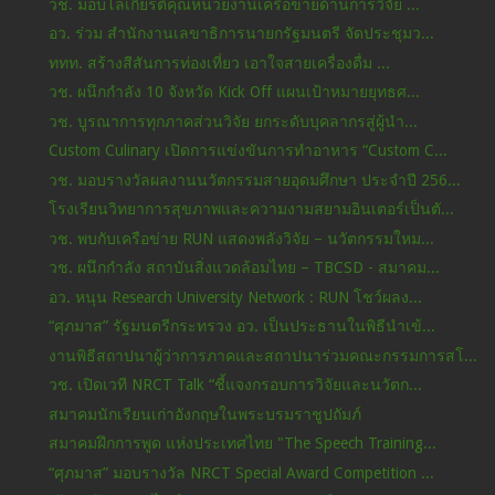
วช. มอบโล่เกียรติคุณหน่วยงานเครือข่ายด้านการวิจัย ...
อว. ร่วม สํานักงานเลขาธิการนายกรัฐมนตรี จัดประชุมว...
ททท. สร้างสีสันการท่องเที่ยว เอาใจสายเครื่องดื่ม ...
วช. ผนึกกำลัง 10 จังหวัด Kick Off แผนเป้าหมายยุทธศ...
วช. บูรณาการทุกภาคส่วนวิจัย ยกระดับบุคลากรสู่ผู้นำ...
Custom Culinary เปิดการแข่งขันการทำอาหาร “Custom C...
วช. มอบรางวัลผลงานนวัตกรรมสายอุดมศึกษา ประจำปี 256...
โรงเรียนวิทยาการสุขภาพและความงามสยามอินเตอร์เป็นตั...
วช. พบกับเครือข่าย RUN แสดงพลังวิจัย – นวัตกรรมใหม...
วช. ผนึกกำลัง สถาบันสิ่งแวดล้อมไทย – TBCSD - สมาคม...
อว. หนุน Research University Network : RUN โชว์ผลง...
“ศุภมาส” รัฐมนตรีกระทรวง อว. เป็นประธานในพิธีนำเข้...
งานพิธีสถาปนาผู้ว่าการภาคและสถาปนาร่วมคณะกรรมการสโ...
วช. เปิดเวที NRCT Talk “ชี้แจงกรอบการวิจัยและนวัตก...
สมาคมนักเรียนเก่าอังกฤษในพระบรมราชูปถัมภ์
สมาคมฝึกการพูด แห่งประเทศไทย "The Speech Training...
“ศุภมาส” มอบรางวัล NRCT Special Award Competition ...