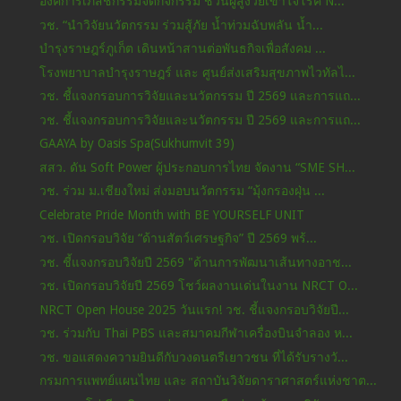
องค์การเภสัชกรรมจัดกิจกรรม ชวนผู้สูงวัยเข้าใจโรค N...
วช. “นำวิจัยนวัตกรรม ร่วมสู้ภัย น้ำท่วมฉับพลัน น้ำ...
บำรุงราษฎร์ภูเก็ต เดินหน้าสานต่อพันธกิจเพื่อสังคม ...
โรงพยาบาลบำรุงราษฎร์ และ ศูนย์ส่งเสริมสุขภาพไวทัลไ...
วช. ชี้แจงกรอบการวิจัยและนวัตกรรม ปี 2569 และการแถ...
วช. ชี้แจงกรอบการวิจัยและนวัตกรรม ปี 2569 และการแถ...
GAAYA by Oasis Spa(Sukhumvit 39)
สสว. ดัน Soft Power ผู้ประกอบการไทย จัดงาน “SME SH...
วช. ร่วม ม.เชียงใหม่ ส่งมอบนวัตกรรม “มุ้งกรองฝุ่น ...
Celebrate Pride Month with BE YOURSELF UNIT
วช. เปิดกรอบวิจัย “ด้านสัตว์เศรษฐกิจ” ปี 2569 พร้...
วช. ชี้แจงกรอบวิจัยปี 2569 "ด้านการพัฒนาเส้นทางอาช...
วช. เปิดกรอบวิจัยปี 2569 โชว์ผลงานเด่นในงาน NRCT O...
NRCT Open House 2025 วันแรก! วช. ชี้แจงกรอบวิจัยปี...
วช. ร่วมกับ Thai PBS และสมาคมกีฬาเครื่องบินจำลอง ห...
วช. ขอแสดงความยินดีกับวงดนตรีเยาวชน ที่ได้รับรางวั...
กรมการแพทย์แผนไทย และ สถาบันวิจัยดาราศาสตร์แห่งชาต...