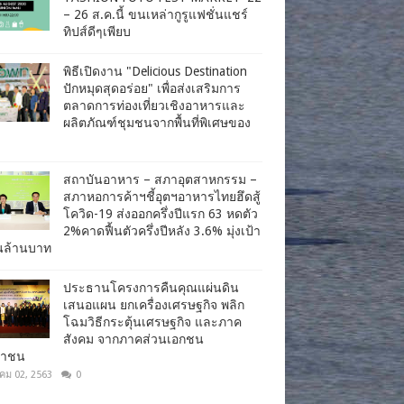
– 26 ส.ค.นี้ ขนเหล่ากูรูแฟชั่นแชร์
ทิปส์ดีๆเพียบ
พิธีเปิดงาน "Delicious Destination
ปักหมุดสุดอร่อย" เพื่อส่งเสริมการ
ตลาดการท่องเที่ยวเชิงอาหารและ
ผลิตภัณฑ์ชุมชนจากพื้นที่พิเศษของ
สถาบันอาหาร – สภาอุตสาหกรรม –
สภาหอการค้าฯชี้อุตฯอาหารไทยฮึดสู้
โควิด-19 ส่งออกครึ่งปีแรก 63 หดตัว
2%คาดฟื้นตัวครึ่งปีหลัง 3.6% มุ่งเป้า
านล้านบาท
ประธานโครงการคืนคุณแผ่นดิน
เสนอแผน ยกเครื่องเศรษฐกิจ พลิก
โฉมวิธีกระตุ้นเศรษฐกิจ และภาค
สังคม จากภาคส่วนเอกชน
ชาชน
าคม 02, 2563
0