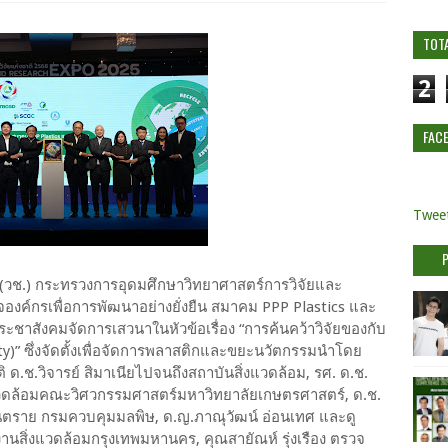
TOT
2
FAC
Tweet
าติ(วช.) กระทรวงการอุดมศึกษาวิทยาศาสตร์การวิจัยและ
จองค์กรเพื่อการพัฒนาอย่างยั่งยืน สมาคม PPP Plastics และ
ะชาสังคมจัดการเสวนาในหัวข้อเรื่อง “การค้นคว้าวิจัยของกับ
y)” ซึ่งจัดตั้งเพื่อจัดการพลาสติกและขยะนวัตกรรมนำโดย
ติ ด.ช.วิจารย์ สิมาเนียไปจนถึงสถาบันสิ่งแวดล้อม, รศ. ด.ช.
แวดล้อมคณะวิศวกรรมศาสตร์มหาวิทยาลัยเกษตรศาสตร์, ด.ช.
นตราย กรมควบคุมมลพิษ, ด.ญ.ภาณุวัฒน์ อ่อนเทศ และดู
นสิ่งแวดล้อมกรุงเทพมหานคร, คุณสายัณห์ รุ่งเรือง ตรวจ