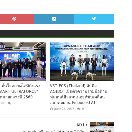
ี มั่นใจตลาดไอทียังแรง
VST ECS (Thailand) จับมือ
MMART ULTRAFORCE”
AGIBOTเปิดตัวความร่วมมือด้าน
อดขายกลางปี 2569
หุ่นยนต์ฮิวแมนนอยด์ขับเคลื่อน
อนาคตผ่าน Embodied AI
2026
0
June 26, 2026
0
NEXT
วช. พบกับเครือข่าย RUN แสดงพลังวิจัย –