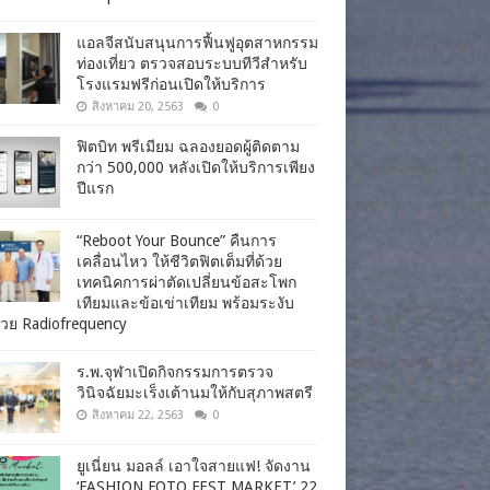
แอลจีสนับสนุนการฟื้นฟูอุตสาหกรรม
ท่องเที่ยว ตรวจสอบระบบทีวีสำหรับ
โรงแรมฟรีก่อนเปิดให้บริการ
สิงหาคม 20, 2563
0
ฟิตบิท พรีเมียม ฉลองยอดผู้ติดตาม
กว่า 500,000 หลังเปิดให้บริการเพียง
ปีแรก
“Reboot Your Bounce” คืนการ
เคลื่อนไหว ให้ชีวิตฟิตเต็มที่ด้วย
เทคนิคการผ่าตัดเปลี่ยนข้อสะโพก
เทียมและข้อเข่าเทียม พร้อมระงับ
วย Radiofrequency
ร.พ.จุฬาเปิดกิจกรรมการตรวจ
วินิจฉัยมะเร็งเต้านมให้กับสุภาพสตรี
สิงหาคม 22, 2563
0
ยูเนี่ยน มอลล์ เอาใจสายแฟ! จัดงาน
‘FASHION FOTO FEST MARKET’ 22