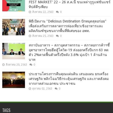
FEST MARKET’ 22 – 26 ส.ค.นี้ ขนเหล่ากูรูแฟชั่นแชร์
ทิปส์ดีๆเพียบ
สิงหาคม 22, 2563
0
พิธีเปิดงาน "Delicious Destination ปักหมุดสุดอร่อย"
เพื่อส่งเสริมการตลาดการท่องเที่ยวเชิงอาหารและ
ผลิตภัณฑ์ชุมชนจากพื้นที่พิเศษของ อพท.
สิงหาคม 25, 2563
0
สถาบันอาหาร – สภาอุตสาหกรรม – สภาหอการค้าฯชี้
อุตฯอาหารไทยฮึดสู้โควิด-19 ส่งออกครึ่งปีแรก 63 หด
ตัว 2%คาดฟื้นตัวครึ่งปีหลัง 3.6% มุ่งเป้า 1 ล้านล้าน
บาท
สิงหาคม 20, 2563
0
ประธานโครงการคืนคุณแผ่นดิน เสนอแผน ยกเครื่อง
เศรษฐกิจ พลิกโฉมวิธีกระตุ้นเศรษฐกิจ และภาคสังคม
จากภาคส่วนเอกชน ประชาชน
ตุลาคม 02, 2563
0
TAGS