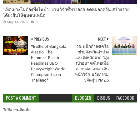
“เห็ดเผาะไม่ต้องพึ่งไฟป่า” งานวิจัยชี้ทางออก ลดหมอกควัน สร้างราย
ได้ยั่งยืนให้ชุมชนเหนือ
May 14, 2026
0
PREVIOUS
NEXT
*Battle of Bangkok:
วช. ผนึกกำลังเครือ
Alessio ‘The
ข่ายจังหวัดลำปาง
Hammer’ Bisutti
และจังหวัดตาก “มุ่ง
Headlines UBO
เป้าอนาคตไทยเพื่อ
Heavyweight World
อากาศสะอาด” เดิน
Championship in
หน้าวิจัย-นวัตกรรม
Thailand*
ขจัดฝุ่น PM2.5
POST A COMMENT
BLOGGER
DISQUS
FACEBOOK
ไม่มีความคิดเห็น