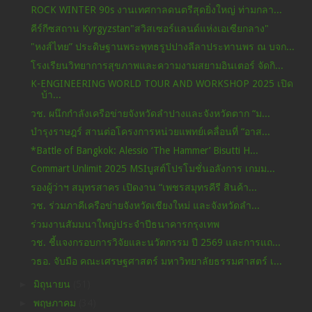
ROCK WINTER 90s งานเทศกาลดนตรีสุดยิ่งใหญ่ ท่ามกลา...
คีร์กีซสถาน Kyrgyzstan"สวิสเซอร์แลนด์แห่งเอเซียกลาง"
"หงส์ไทย” ประดิษฐานพระพุทธรูปปางลีลาประทานพร ณ บจก...
โรงเรียนวิทยาการสุขภาพและความงามสยามอินเตอร์ จัดกิ...
K-ENGINEERING WORLD TOUR AND WORKSHOP 2025 เปิด
บ้า...
วช. ผนึกกำลังเครือข่ายจังหวัดลำปางและจังหวัดตาก “ม...
บำรุงราษฎร์ สานต่อโครงการหน่วยแพทย์เคลื่อนที่ “อาส...
*Battle of Bangkok: Alessio ‘The Hammer’ Bisutti H...
Commart Unlimit 2025 MSIบูสต์โปรโมชั่นอลังการ เกมม...
รองผู้ว่าฯ สมุทรสาคร เปิดงาน “เพชรสมุทรคีรี สินค้า...
วช. ร่วมภาคีเครือข่ายจังหวัดเชียงใหม่ และจังหวัดลำ...
ร่วมงานสัมมนาใหญ่ประจำปีธนาคารกรุงเทพ
วช. ชี้แจงกรอบการวิจัยและนวัตกรรม ปี 2569 และการแถ...
วธอ. จับมือ คณะเศรษฐศาสตร์ มหาวิทยาลัยธรรมศาสตร์ เ...
►
มิถุนายน
(51)
►
พฤษภาคม
(34)