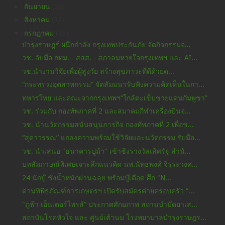
►
กันยายน
(26)
►
สิงหาคม
(32)
▼
กรกฎาคม
(45)
บำรุงราษฎร์ ผนึกกำลัง กรุงเทพประกันภัย จัดกิจกรรมจ...
วช. จับมือ กทม. - สสส. - สภาลมหายใจกรุงเทพฯ และ AI...
วช.นำงานวิจัยเพื่อผู้สูงวัย สร้างสุขภาวะที่ดีด้วยด...
“กระทรวงอุตสาหกรรม” จัดสัมมนารับฟังความคิดเห็นในกา...
ทหารไทย และคณะจากกรุงเทพฯ“ใกล้ตะเข็บชายแดนกัมพูชา”
วช. ร่วมกับ กองทัพภาคที่ 2 และสมาคมกีฬาเครื่องบินจ...
วช. นำนวัตกรรมสนับสนุนภารกิจ กองทัพภาคที่ 2 เพื่อช...
“สุดาวรรณ” แถลงความพร้อมใช้วิจัยและนวัตกรรม รับมือ...
วช. นำเสนอ "ธนาคารปูม้า" เข้าชิงรางวัลเลิศรัฐ สำนั...
บทสัมภาษณ์พิเศษเจาะลึกแนวคิด นพ.นัทธพงศ์ จิรุระวงศ...
24 นักบู๊ ชั่งน้ำหนักผ่านฉลุย พร้อมบู๊เดือด ศึก "N...
ด่วนพิพิธภัณฑ์การเกษตรฯ เปิดรับสมัครค่ายครอบครัว “...
"ภูฟ้า เอ็นเตอร์ไพรส์” ประกาศศักยภาพ สถานบำบัดยาเส...
สถาบันโรคหัวใจ และ ศูนย์เต้านม โรงพยาบาลบำรุงราษฎร...