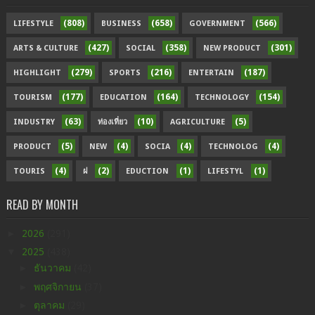
(808)
(658)
(566)
LIFESTYLE
BUSINESS
GOVERNMENT
(427)
(358)
(301)
ARTS & CULTURE
SOCIAL
NEW PRODUCT
(279)
(216)
(187)
HIGHLIGHT
SPORTS
ENTERTAIN
(177)
(164)
(154)
TOURISM
EDUCATION
TECHNOLOGY
(63)
(10)
(5)
INDUSTRY
ท่องเที่ยว
AGRICULTURE
(5)
(4)
(4)
(4)
PRODUCT
NEW
SOCIA
TECHNOLOG
(4)
(2)
(1)
(1)
TOURIS
ฝ
EDUCTION
LIFESTYL
READ BY MONTH
►
2026
(291)
▼
2025
(438)
►
ธันวาคม
(42)
►
พฤศจิกายน
(37)
►
ตุลาคม
(29)