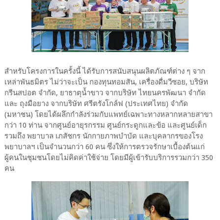
สำหรับโครงการในครั้งนี้ ได้รับการสนับสนุนผลิตภัณฑ์ต่าง ๆ จาก
เหล่าพันธมิตร ไม่ว่าจะเป็น กองทุนทอมสัน, เครื่องดื่มวีซอย, บริษัท
กรีนสปอต จำกัด, ยาธาตุน้ำขาว จากบริษัท ไทยนครพัฒนา จำกัด
และ ถุงมือยาง จากบริษัท ศรีตรังโกล์ฟ (ประเทศไทย) จำกัด
(มหาชน) โดยได้ผลึกกำลังร่วมกับแพทย์เฉพาะทางหลากหลายสาขา
กว่า 10 ท่าน จากศูนย์อายุรกรรม ศูนย์กระดูกและข้อ และศูนย์เด็ก
รวมถึง พยาบาล เภสัชกร นักกายภาพบำบัด และบุคลากรของโรง
พยาบาลฯ เป็นจำนวนกว่า 60 คน ซึ่งให้การตรวจรักษาเบื้องต้นแก่
ผู้คนในชุมชนโดยไม่คิดค่าใช้จ่าย โดยมีผู้เข้ารับบริการรวมกว่า 350
คน