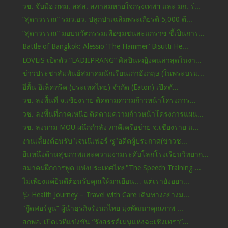
วช. จับมือ กทม. สสส. สภาลมหายใจกรุงเทพฯ และ มก. ร่...
“สุดาวรรณ” รมว.อว. ปลูกป่าเฉลิมพระเกียรติ 5,000 ต้...
“สุดาวรรณ” มอบนวัตกรรมเพื่อชุมชนสะแกราช ชี้เป็นการ...
Battle of Bangkok: Alessio ‘The Hammer’ Bisutti He...
LOVEiS เปิดตัว “LADIIPRANG” ศิลปินหญิงคนล่าสุดในงา...
ข่าวประชาสัมพันธ์สมาคมนักเรียนเก่าอังกฤษ (ในพระบรม...
อีตั้น อิเล็คทริค (ประเทศไทย) จำกัด (Eaton) เปิดตั...
วช. ลงพื้นที่ จ.เชียงราย ติดตามความก้าวหน้าโครงการ...
วช. ลงพื้นที่ภาคเหนือ ติดตามความก้าวหน้าโครงการแผน...
วช. ลงนาม MOU ผนึกกำลัง ภาคีเครือข่าย จ.เชียงราย แ...
งานเลี้ยงต้อนรับ"เจนนิเฟอร์ ซู"อดีตผู้ประกาศ(ข่าวช...
ยืนหนึ่งด้านสุขภาพและความงามระดับโลกโรงเรียนวิทยาก...
สมาคมฝึกการพูด แห่งประเทศไทย"The Speech Training ...
ไม่เพียงแค่ยินดีต้อนรับคุณให้มาเยือน… แต่เรายังอยา...
🩺 Health Journey – Travel with Care เดินทางอย่างม...
"กู๊ดฟอร์จูน” ผู้นำธุรกิจรังนกไทย มุ่งพัฒนาคุณภาพ ...
สกพอ. เปิดเวทีแข่งขัน “รังสรรค์เมนูแห่งฉะเชิงเทรา”...