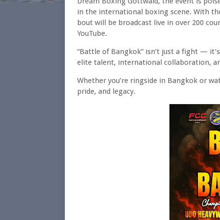
Dream Boxing Gottwald, the event is poise
in the international boxing scene. With 
bout will be broadcast live in over 200 cou
YouTube.
“Battle of Bangkok” isn’t just a fight — it
elite talent, international collaboration, 
Whether you’re ringside in Bangkok or wat
pride, and legacy.