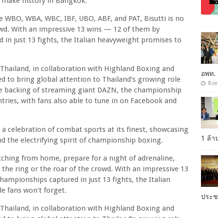
o make history in Bangkok.
e WBO, WBA, WBC, IBF, UBO, ABF, and PAT, Bisutti is no
rowd. With an impressive 13 wins — 12 of them by
n just 13 fights, the Italian heavyweight promises to
Thailand, in collaboration with Highland Boxing and
อพท.
d to bring global attention to Thailand’s growing role
สิงห
the backing of streaming giant DAZN, the championship
ntries, with fans also able to tune in on Facebook and
’s a celebration of combat sports at its finest, showcasing
1 ล้
and the electrifying spirit of championship boxing.
ching from home, prepare for a night of adrenaline,
to the ring or the roar of the crowd. With an impressive 13
mpionships captured in just 13 fights, the Italian
e fans won't forget.
ประ
Thailand, in collaboration with Highland Boxing and