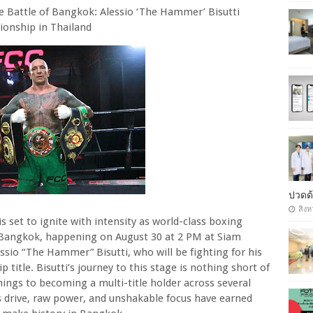
e Battle of Bangkok: Alessio ‘The Hammer’ Bisutti
onship in Thailand
ปวดด้
สิงห
et to ignite with intensity as world-class boxing
f Bangkok, happening on August 30 at 2 PM at Siam
ssio “The Hammer” Bisutti, who will be fighting for his
itle. Bisutti’s journey to this stage is nothing short of
ngs to becoming a multi-title holder across several
s drive, raw power, and unshakable focus have earned