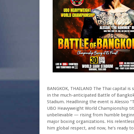
BANGKOK, THAILAND The Thai capital is set
in the much-anticipated Battle of Bangko
Stadium. Headlining the event is Alessio “T
UBO Heavyweight World Championship title.
unbelievable — rising from humble beginni
major boxing organizations. His relentles
him global respect, and now, he’s ready t