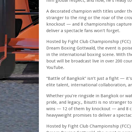
him global respect, and now, he’s ready t
A decorated champion with titles under th
stranger to the ring or the roar of the c
knockout — and 8 championships captured i
deliver a spectacle fans won't forget.
Hosted by Fight Club Championship (FCC) 
Dream Boxing Gottwald, the event is poise
in the international boxing scene. With 
bout will be broadcast live in over 200 cou
YouTube.
“Battle of Bangkok” isn’t just a fight — it
elite talent, international collaboration, 
Whether you’re ringside in Bangkok or wat
pride, and legacy., Bisutti is no stranger 
wins — 12 of them by knockout — and 8 cha
heavyweight promises to deliver a spectacl
Hosted by Fight Club Championship (FCC) 