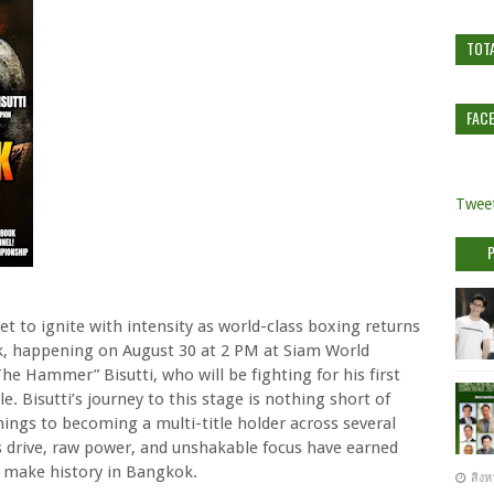
TOT
FAC
Tweet
 to ignite with intensity as world-class boxing returns
k, happening on August 30 at 2 PM at Siam World
he Hammer” Bisutti, who will be fighting for his first
 Bisutti’s journey to this stage is nothing short of
ngs to becoming a multi-title holder across several
s drive, raw power, and unshakable focus have earned
o make history in Bangkok.
สิงห