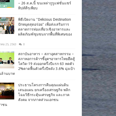
– 26 ส.ค.นี้ ขนเหล่ากูรูแฟชั่นแชร์
ทิปส์ดีๆเพียบ
พิธีเปิดงาน "Delicious Destination
ปักหมุดสุดอร่อย" เพื่อส่งเสริมการ
ตลาดการท่องเที่ยวเชิงอาหารและ
ผลิตภัณฑ์ชุมชนจากพื้นที่พิเศษของ
าคม 25, 2563
0
สถาบันอาหาร – สภาอุตสาหกรรม –
สภาหอการค้าฯชี้อุตฯอาหารไทยฮึดสู้
โควิด-19 ส่งออกครึ่งปีแรก 63 หดตัว
2%คาดฟื้นตัวครึ่งปีหลัง 3.6% มุ่งเป้า
านล้านบาท
ประธานโครงการคืนคุณแผ่นดิน
เสนอแผน ยกเครื่องเศรษฐกิจ พลิก
โฉมวิธีกระตุ้นเศรษฐกิจ และภาค
สังคม จากภาคส่วนเอกชน
ชาชน