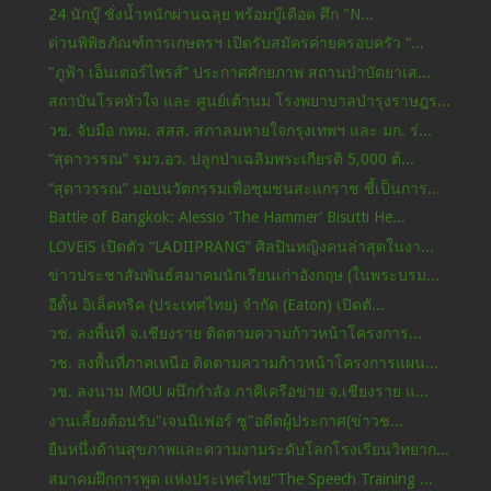
24 นักบู๊ ชั่งน้ำหนักผ่านฉลุย พร้อมบู๊เดือด ศึก "N...
ด่วนพิพิธภัณฑ์การเกษตรฯ เปิดรับสมัครค่ายครอบครัว “...
"ภูฟ้า เอ็นเตอร์ไพรส์” ประกาศศักยภาพ สถานบำบัดยาเส...
สถาบันโรคหัวใจ และ ศูนย์เต้านม โรงพยาบาลบำรุงราษฎร...
วช. จับมือ กทม. สสส. สภาลมหายใจกรุงเทพฯ และ มก. ร่...
“สุดาวรรณ” รมว.อว. ปลูกป่าเฉลิมพระเกียรติ 5,000 ต้...
“สุดาวรรณ” มอบนวัตกรรมเพื่อชุมชนสะแกราช ชี้เป็นการ...
Battle of Bangkok: Alessio ‘The Hammer’ Bisutti He...
LOVEiS เปิดตัว “LADIIPRANG” ศิลปินหญิงคนล่าสุดในงา...
ข่าวประชาสัมพันธ์สมาคมนักเรียนเก่าอังกฤษ (ในพระบรม...
อีตั้น อิเล็คทริค (ประเทศไทย) จำกัด (Eaton) เปิดตั...
วช. ลงพื้นที่ จ.เชียงราย ติดตามความก้าวหน้าโครงการ...
วช. ลงพื้นที่ภาคเหนือ ติดตามความก้าวหน้าโครงการแผน...
วช. ลงนาม MOU ผนึกกำลัง ภาคีเครือข่าย จ.เชียงราย แ...
งานเลี้ยงต้อนรับ"เจนนิเฟอร์ ซู"อดีตผู้ประกาศ(ข่าวช...
ยืนหนึ่งด้านสุขภาพและความงามระดับโลกโรงเรียนวิทยาก...
สมาคมฝึกการพูด แห่งประเทศไทย"The Speech Training ...