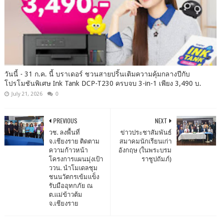
วันนี้ - 31 ก.ค. นี้ บราเดอร์ ชวนสายปริ้นเติมความคุ้มกลางปีกับ
โปรโมชันพิเศษ Ink Tank DCP-T230 ครบจบ 3-in-1 เพียง 3,490 บ.
July 21, 2026
0
PREVIOUS
NEXT
วช. ลงพื้นที่
ข่าวประชาสัมพันธ์
จ.เชียงราย ติดตาม
สมาคมนักเรียนเก่า
ความก้าวหน้า
อังกฤษ (ในพระบรม
โครงการแผนมุ่งเป้า
ราชูปถัมภ์)
ววน. นำโมเดลชุม
ชนนวัตกรเข้มแข็ง
รับมืออุทกภัย ณ
ต.แม่ข้าวต้ม
จ.เชียงราย