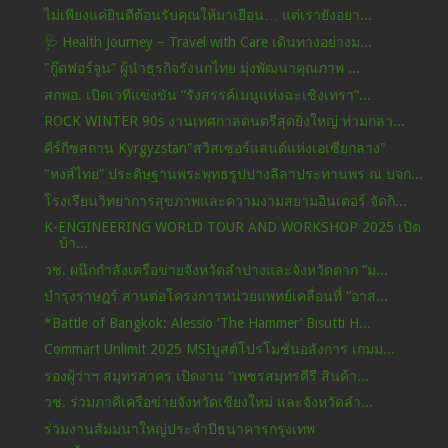
ไม่เพียงแค่ยินดีต้อนรับคุณให้มาเยือน… แต่เรายังอยา...
🩺 Health Journey – Travel with Care เดินทางอย่างม...
"กู๊ดฟอร์จูน” ผู้นำธุรกิจรังนกไทย มุ่งพัฒนาคุณภาพ ...
สกพอ. เปิดเวทีแข่งขัน “รังสรรค์เมนูแห่งฉะเชิงเทรา”...
ROCK WINTER 90s งานเทศกาลดนตรีสุดยิ่งใหญ่ ท่ามกลา...
คีร์กีซสถาน Kyrgyzstan"สวิสเซอร์แลนด์แห่งเอเซียกลาง"
"หงส์ไทย” ประดิษฐานพระพุทธรูปปางลีลาประทานพร ณ บจก...
โรงเรียนวิทยาการสุขภาพและความงามสยามอินเตอร์ จัดกิ...
K-ENGINEERING WORLD TOUR AND WORKSHOP 2025 เปิด
บ้า...
วช. ผนึกกำลังเครือข่ายจังหวัดลำปางและจังหวัดตาก “ม...
บำรุงราษฎร์ สานต่อโครงการหน่วยแพทย์เคลื่อนที่ “อาส...
*Battle of Bangkok: Alessio ‘The Hammer’ Bisutti H...
Commart Unlimit 2025 MSIบูสต์โปรโมชั่นอลังการ เกมม...
รองผู้ว่าฯ สมุทรสาคร เปิดงาน “เพชรสมุทรคีรี สินค้า...
วช. ร่วมภาคีเครือข่ายจังหวัดเชียงใหม่ และจังหวัดลำ...
ร่วมงานสัมมนาใหญ่ประจำปีธนาคารกรุงเทพ