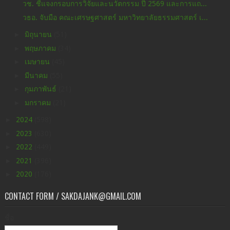
วช. ชี้แจงกรอบการวิจัยและนวัตกรรม ปี 2569 และการแถ...
วธอ. จับมือ คณะเศรษฐศาสตร์ มหาวิทยาลัยธรรมศาสตร์ เ...
►
มิถุนายน
(51)
►
พฤษภาคม
(34)
►
เมษายน
(45)
►
มีนาคม
(55)
►
กุมภาพันธ์
(21)
►
มกราคม
(21)
►
2024
(598)
►
2023
(630)
►
2022
(449)
►
2021
(396)
►
2020
(176)
CONTACT FORM / SAKDAJANK@GMAIL.COM
ชื่อ