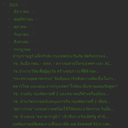
▼
2025
(438)
►
ธันวาคม
(42)
►
พฤศจิกายน
(37)
►
ตุลาคม
(29)
►
กันยายน
(26)
►
สิงหาคม
(32)
▼
กรกฎาคม
(45)
บำรุงราษฎร์ ผนึกกำลัง กรุงเทพประกันภัย จัดกิจกรรมจ...
วช. จับมือ กทม. - สสส. - สภาลมหายใจกรุงเทพฯ และ AI...
วช.นำงานวิจัยเพื่อผู้สูงวัย สร้างสุขภาวะที่ดีด้วยด...
“กระทรวงอุตสาหกรรม” จัดสัมมนารับฟังความคิดเห็นในกา...
ทหารไทย และคณะจากกรุงเทพฯ“ใกล้ตะเข็บชายแดนกัมพูชา”
วช. ร่วมกับ กองทัพภาคที่ 2 และสมาคมกีฬาเครื่องบินจ...
วช. นำนวัตกรรมสนับสนุนภารกิจ กองทัพภาคที่ 2 เพื่อช...
“สุดาวรรณ” แถลงความพร้อมใช้วิจัยและนวัตกรรม รับมือ...
วช. นำเสนอ "ธนาคารปูม้า" เข้าชิงรางวัลเลิศรัฐ สำนั...
บทสัมภาษณ์พิเศษเจาะลึกแนวคิด นพ.นัทธพงศ์ จิรุระวงศ...