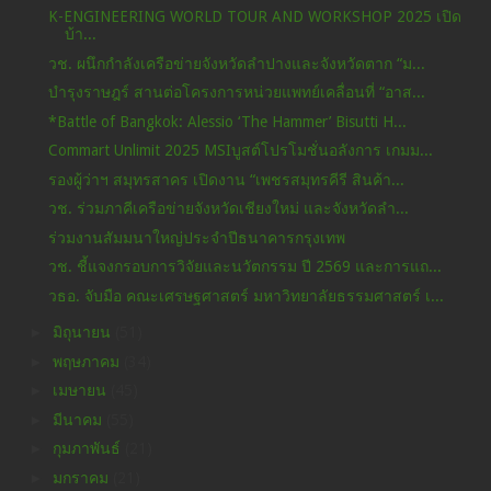
K-ENGINEERING WORLD TOUR AND WORKSHOP 2025 เปิด
บ้า...
วช. ผนึกกำลังเครือข่ายจังหวัดลำปางและจังหวัดตาก “ม...
บำรุงราษฎร์ สานต่อโครงการหน่วยแพทย์เคลื่อนที่ “อาส...
*Battle of Bangkok: Alessio ‘The Hammer’ Bisutti H...
Commart Unlimit 2025 MSIบูสต์โปรโมชั่นอลังการ เกมม...
รองผู้ว่าฯ สมุทรสาคร เปิดงาน “เพชรสมุทรคีรี สินค้า...
วช. ร่วมภาคีเครือข่ายจังหวัดเชียงใหม่ และจังหวัดลำ...
ร่วมงานสัมมนาใหญ่ประจำปีธนาคารกรุงเทพ
วช. ชี้แจงกรอบการวิจัยและนวัตกรรม ปี 2569 และการแถ...
วธอ. จับมือ คณะเศรษฐศาสตร์ มหาวิทยาลัยธรรมศาสตร์ เ...
►
มิถุนายน
(51)
►
พฤษภาคม
(34)
►
เมษายน
(45)
►
มีนาคม
(55)
►
กุมภาพันธ์
(21)
►
มกราคม
(21)