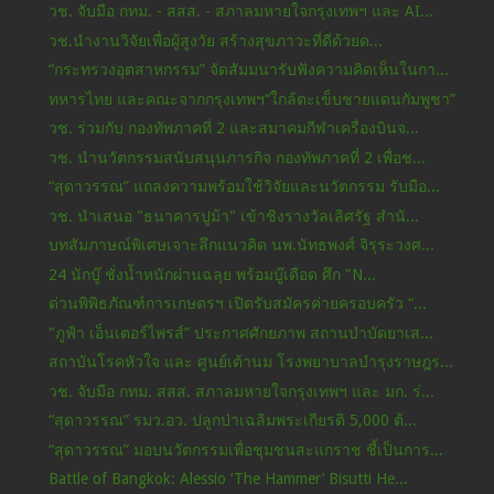
วช. จับมือ กทม. - สสส. - สภาลมหายใจกรุงเทพฯ และ AI...
วช.นำงานวิจัยเพื่อผู้สูงวัย สร้างสุขภาวะที่ดีด้วยด...
“กระทรวงอุตสาหกรรม” จัดสัมมนารับฟังความคิดเห็นในกา...
ทหารไทย และคณะจากกรุงเทพฯ“ใกล้ตะเข็บชายแดนกัมพูชา”
วช. ร่วมกับ กองทัพภาคที่ 2 และสมาคมกีฬาเครื่องบินจ...
วช. นำนวัตกรรมสนับสนุนภารกิจ กองทัพภาคที่ 2 เพื่อช...
“สุดาวรรณ” แถลงความพร้อมใช้วิจัยและนวัตกรรม รับมือ...
วช. นำเสนอ "ธนาคารปูม้า" เข้าชิงรางวัลเลิศรัฐ สำนั...
บทสัมภาษณ์พิเศษเจาะลึกแนวคิด นพ.นัทธพงศ์ จิรุระวงศ...
24 นักบู๊ ชั่งน้ำหนักผ่านฉลุย พร้อมบู๊เดือด ศึก "N...
ด่วนพิพิธภัณฑ์การเกษตรฯ เปิดรับสมัครค่ายครอบครัว “...
"ภูฟ้า เอ็นเตอร์ไพรส์” ประกาศศักยภาพ สถานบำบัดยาเส...
สถาบันโรคหัวใจ และ ศูนย์เต้านม โรงพยาบาลบำรุงราษฎร...
วช. จับมือ กทม. สสส. สภาลมหายใจกรุงเทพฯ และ มก. ร่...
“สุดาวรรณ” รมว.อว. ปลูกป่าเฉลิมพระเกียรติ 5,000 ต้...
“สุดาวรรณ” มอบนวัตกรรมเพื่อชุมชนสะแกราช ชี้เป็นการ...
Battle of Bangkok: Alessio ‘The Hammer’ Bisutti He...