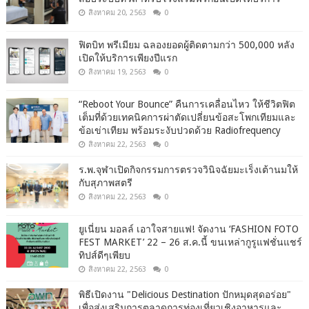
สิงหาคม 20, 2563
0
ฟิตบิท พรีเมียม ฉลองยอดผู้ติดตามกว่า 500,000 หลัง
เปิดให้บริการเพียงปีแรก
สิงหาคม 19, 2563
0
“Reboot Your Bounce” คืนการเคลื่อนไหว ให้ชีวิตฟิต
เต็มที่ด้วยเทคนิคการผ่าตัดเปลี่ยนข้อสะโพกเทียมและ
ข้อเข่าเทียม พร้อมระงับปวดด้วย Radiofrequency
สิงหาคม 22, 2563
0
ร.พ.จุฬาเปิดกิจกรรมการตรวจวินิจฉัยมะเร็งเต้านมให้
กับสุภาพสตรี
สิงหาคม 22, 2563
0
ยูเนี่ยน มอลล์ เอาใจสายแฟ! จัดงาน ‘FASHION FOTO
FEST MARKET’ 22 – 26 ส.ค.นี้ ขนเหล่ากูรูแฟชั่นแชร์
ทิปส์ดีๆเพียบ
สิงหาคม 22, 2563
0
พิธีเปิดงาน "Delicious Destination ปักหมุดสุดอร่อย"
เพื่อส่งเสริมการตลาดการท่องเที่ยวเชิงอาหารและ