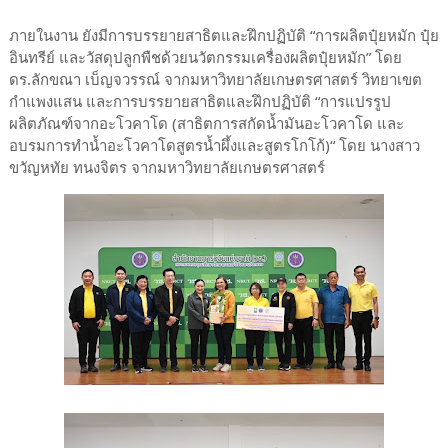
ภายในงาน ยังมีการบรรยายสาธิตและฝึกปฏิบัติ “การผลิตปุ๋ยหมัก ปุ๋ย
อินทรีย์ และวัสดุปลูกพืชด้วยนวัตกรรมเครื่องผลิตปุ๋ยหมัก” โดย
ดร.ลักขณา เบ็ญจวรรณ์ จากมหาวิทยาลัยเกษตรศาสตร์ วิทยาเขต
กำแพงแสน และการบรรยายสาธิตและฝึกปฏิบัติ “การแปรรูป
ผลิตภัณฑ์จากอะโวคาโด (สาธิตการสกัดน้ำมันอะโวคาโด และ
อบรมการทำน้ำอะโวคาโดสูตรน้ำผึ้งและสูตรโกโก้)“ โดย นางสาว
ขวัญหทัย ทนงจิตร จากมหาวิทยาลัยเกษตรศาสตร์