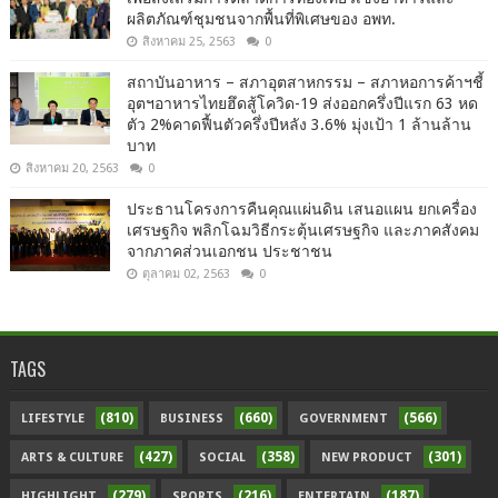
ผลิตภัณฑ์ชุมชนจากพื้นที่พิเศษของ อพท.
สิงหาคม 25, 2563
0
สถาบันอาหาร – สภาอุตสาหกรรม – สภาหอการค้าฯชี้
อุตฯอาหารไทยฮึดสู้โควิด-19 ส่งออกครึ่งปีแรก 63 หด
ตัว 2%คาดฟื้นตัวครึ่งปีหลัง 3.6% มุ่งเป้า 1 ล้านล้าน
บาท
สิงหาคม 20, 2563
0
ประธานโครงการคืนคุณแผ่นดิน เสนอแผน ยกเครื่อง
เศรษฐกิจ พลิกโฉมวิธีกระตุ้นเศรษฐกิจ และภาคสังคม
จากภาคส่วนเอกชน ประชาชน
ตุลาคม 02, 2563
0
TAGS
(810)
(660)
(566)
LIFESTYLE
BUSINESS
GOVERNMENT
(427)
(358)
(301)
ARTS & CULTURE
SOCIAL
NEW PRODUCT
(279)
(216)
(187)
HIGHLIGHT
SPORTS
ENTERTAIN