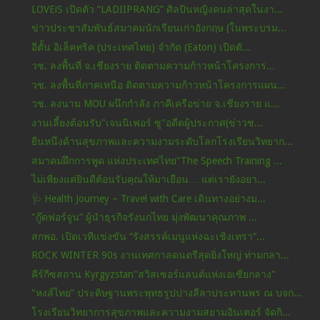
LOVEiS เปิดตัว “LADIIPRANG” ศิลปินหญิงคนล่าสุดในงา...
ข่าวประชาสัมพันธ์สมาคมนักเรียนเก่าอังกฤษ (ในพระบรม...
อีตั้น อิเล็คทริค (ประเทศไทย) จำกัด (Eaton) เปิดตั...
วช. ลงพื้นที่ จ.เชียงราย ติดตามความก้าวหน้าโครงการ...
วช. ลงพื้นที่ภาคเหนือ ติดตามความก้าวหน้าโครงการแผน...
วช. ลงนาม MOU ผนึกกำลัง ภาคีเครือข่าย จ.เชียงราย แ...
งานเลี้ยงต้อนรับ"เจนนิเฟอร์ ซู"อดีตผู้ประกาศ(ข่าวช...
ยืนหนึ่งด้านสุขภาพและความงามระดับโลกโรงเรียนวิทยาก...
สมาคมฝึกการพูด แห่งประเทศไทย"The Speech Training ...
ไม่เพียงแค่ยินดีต้อนรับคุณให้มาเยือน… แต่เรายังอยา...
🩺 Health Journey – Travel with Care เดินทางอย่างม...
"กู๊ดฟอร์จูน” ผู้นำธุรกิจรังนกไทย มุ่งพัฒนาคุณภาพ ...
สกพอ. เปิดเวทีแข่งขัน “รังสรรค์เมนูแห่งฉะเชิงเทรา”...
ROCK WINTER 90s งานเทศกาลดนตรีสุดยิ่งใหญ่ ท่ามกลา...
คีร์กีซสถาน Kyrgyzstan"สวิสเซอร์แลนด์แห่งเอเซียกลาง"
"หงส์ไทย” ประดิษฐานพระพุทธรูปปางลีลาประทานพร ณ บจก...
โรงเรียนวิทยาการสุขภาพและความงามสยามอินเตอร์ จัดกิ...