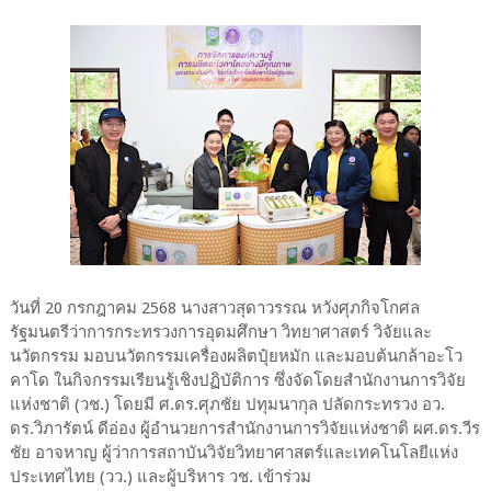
วันที่ 20 กรกฎาคม 2568 นางสาวสุดาวรรณ หวังศุภกิจโกศล
รัฐมนตรีว่าการกระทรวงการอุดมศึกษา วิทยาศาสตร์ วิจัยและ
นวัตกรรม มอบนวัตกรรมเครื่องผลิตปุ๋ยหมัก และมอบต้นกล้าอะโว
คาโด ในกิจกรรมเรียนรู้เชิงปฏิบัติการ ซึ่งจัดโดยสำนักงานการวิจัย
แห่งชาติ (วช.) โดยมี ศ.ดร.ศุภชัย ปทุมนากุล ปลัดกระทรวง อว.
ดร.วิภารัตน์ ดีอ่อง ผู้อำนวยการสำนักงานการวิจัยแห่งชาติ ผศ.ดร.วีร
ชัย อาจหาญ ผู้ว่าการสถาบันวิจัยวิทยาศาสตร์และเทคโนโลยีแห่ง
ประเทศไทย (วว.) และผู้บริหาร วช. เข้าร่วม