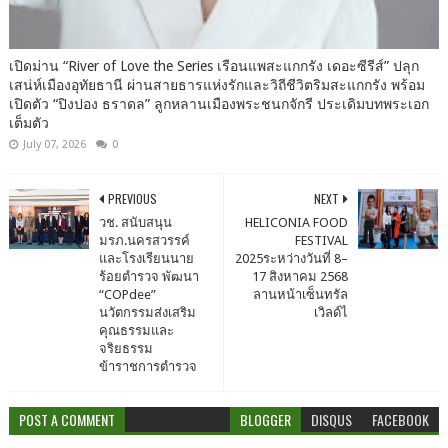
เปิดม่าน “River of Love the Series เรือนแพสะแกกรัง เดอะซีรีส์” ปลุก
เสน่ห์เมืองอุทัยธานี ผ่านสายธารแห่งรักและวิถีชีวิตริมสะแกกรัง พร้อม
เปิดตัว “ปิงปอง ธราดล” ลูกหลานเมืองพระชนกจักรี ประเดิมบทพระเอก
เต็มตัว
July 07, 2026
0
PREVIOUS
NEXT
วช. สนับสนุน
HELICONIA FOOD
มรภ.นครสวรรค์
FESTIVAL
และโรงเรียนนาย
2025ระหว่างวันที่ 8–
ร้อยตำรวจ พัฒนา
17 สิงหาคม 2568
“COPdee”
ลานหน้าเซ็นทรัล
นวัตกรรมส่งเสริม
เวิลด์ไ
คุณธรรมและ
จริยธรรม
ข้าราชการตำรวจ
POST A COMMENT
BLOGGER
DISQUS
FACEBOOK