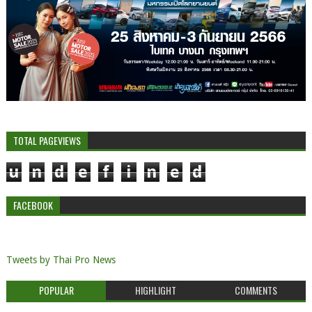
TOTAL PAGEVIEWS
u
n
d
e
f
i
n
e
d
FACEBOOK
Tweets by Thai Pro News
POPULAR
HIGHLIGHT
COMMENTS