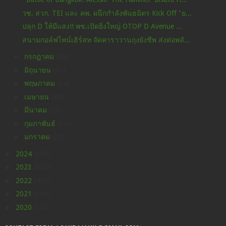
วช. สวก. TEI และ คพ. ผนึกกำลังพันธมิตร Kick Off "ย...
ปลุก D ให้มีแสง!! พช.เปิดยิ่งใหญ่ OTOP D Avenue ...
สนามกอล์ฟไพน์เฮิร์สท จัดคาราวานถุงยังชีพ ส่งต่อพลั...
►
กรกฎาคม
(45)
►
มิถุนายน
(51)
►
พฤษภาคม
(34)
►
เมษายน
(45)
►
มีนาคม
(55)
►
กุมภาพันธ์
(21)
►
มกราคม
(21)
►
2024
(598)
►
2023
(630)
►
2022
(449)
►
2021
(396)
►
2020
(176)