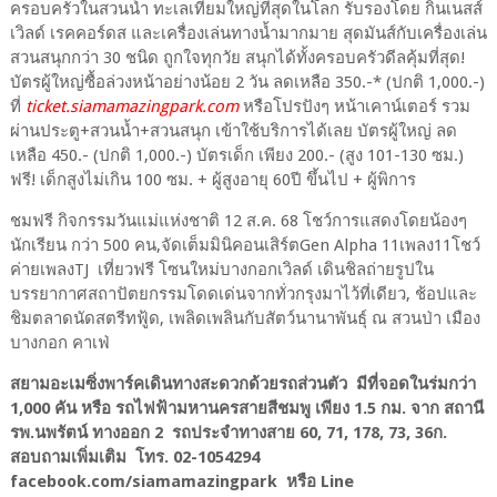
ครอบครัวในสวนน้ำ ทะเลเทียมใหญ่ที่สุดในโลก รับรองโดย กินเนสส์
เวิลด์ เรคคอร์ดส และเครื่องเล่นทางน้ำมากมาย สุดมันส์กับเครื่องเล่น
สวนสนุกกว่า 30 ชนิด ถูกใจทุกวัย สนุกได้ทั้งครอบครัวดีลคุ้มที่สุด!
บัตรผู้ใหญ่ซื้อล่วงหน้าอย่างน้อย 2 วัน ลดเหลือ 350.-* (ปกติ 1,000.-)
ที่
ticket.siamamazingpark.com
หรือโปรปังๆ หน้าเคาน์เตอร์ รวม
ผ่านประตู+สวนน้ำ+สวนสนุก เข้าใช้บริการได้เลย บัตรผู้ใหญ่ ลด
เหลือ 450.- (ปกติ 1,000.-) บัตรเด็ก เพียง 200.- (สูง 101-130 ซม.)
ฟรี! เด็กสูงไม่เกิน 100 ซม. + ผู้สูงอายุ 60ปี ขึ้นไป + ผู้พิการ
ชมฟรี กิจกรรมวันแม่แห่งชาติ 12 ส.ค. 68 โชว์การแสดงโดยน้องๆ
นักเรียน กว่า 500 คน,จัดเต็มมินิคอนเสิร์ตGen Alpha 11เพลง11โชว์
ค่ายเพลงTJ เที่ยวฟรี โซนใหม่บางกอกเวิลด์ เดินชิลถ่ายรูปใน
บรรยากาศสถาปัตยกรรมโดดเด่นจากทั่วกรุงมาไว้ที่เดียว, ช้อปและ
ชิมตลาดนัดสตรีทฟู้ด, เพลิดเพลินกับสัตว์นานาพันธุ์ ณ สวนป่า เมือง
บางกอก คาเฟ่
สยามอะเมซิ่งพาร์คเดินทางสะดวกด้วยรถส่วนตัว มีที่จอดในร่มกว่า
1,000 คัน หรือ รถไฟฟ้ามหานครสายสีชมพู เพียง 1.5 กม. จาก สถานี
รพ.นพรัตน์ ทางออก 2 รถประจำทางสาย 60, 71, 178, 73, 36ก.
สอบถามเพิ่มเติม โทร. 02-1054294
facebook.com/siamamazingpark หรือ Line