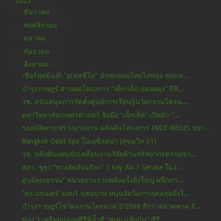
▼
2025
(438)
►
ธันวาคม
(42)
►
พฤศจิกายน
(37)
►
ตุลาคม
(29)
►
กันยายน
(26)
▼
สิงหาคม
(32)
เชียร์สุดมันส์! "อเลสซิโอ" นักชกจอมโหดไล่ทลุง ชนะค...
บำรุงราษฎร์ สานต่อโครงการ “เด็ก-เด็ก ปลอดยุง” ปีที...
วช. สนับสนุนการจัดตั้งศูนย์การเรียนรู้นวัตกรรมโดรน...
มหาวิทยาลัยเกษตรศาสตร์ จับมือ “เม็กเท็ค” เปิดตัว “...
รองปลัดกระทรวงแรงงาน ผลักดันโครงการ INDE-REGIS ขยา...
Bangkok Oasis Spa โอเอซิสสปา (สุขุมวิท 31)
วช. ผลักดันแผนขับเคลื่อนงานวิจัยด้านทรัพยากรธรรมชา...
สสว. ชูธง “ทางลัดอัจฉริยะ” 7 Key ลัด 7 Service ในง...
ศูนย์คุณธรรม” หน่วยงานรวมพลังครั้งยิ่งใหญ่ ผนึกภา...
"ดร.ปรเมศร์"มอบ1 แสนบาท หนุนจัดวิ่งการกุศลสุดยิ่งใ...
บำรุงราษฎร์โชว์ผลงานไตรมาส 2/2568 ดีกว่าตลาดคาด รั...
ช่อง 3 เตรียมปล่อยซีรีส์น้ำดี “คู่เตะแข้งบิน” ซีรี...