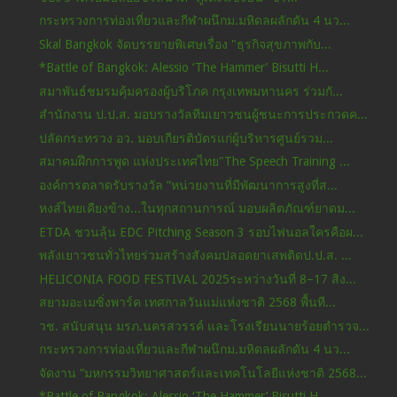
กระทรวงการท่องเที่ยวและกีฬาผนึกม.มหิดลผลักดัน 4 นว...
Skal Bangkok จัดบรรยายพิเศษเรื่อง "ธุรกิจสุขภาพกับ...
*Battle of Bangkok: Alessio ‘The Hammer’ Bisutti H...
สมาพันธ์ชมรมคุ้มครองผู้บริโภค กรุงเทพมหานคร ร่วมกั...
สำนักงาน ป.ป.ส. มอบรางวัลทีมเยาวชนผู้ชนะการประกวดค...
ปลัดกระทรวง อว. มอบเกียรติบัตรแก่ผู้บริหารศูนย์รวม...
สมาคมฝึกการพูด แห่งประเทศไทย"The Speech Training ...
องค์การตลาดรับรางวัล “หน่วยงานที่มีพัฒนาการสูงที่ส...
หงส์ไทยเคียงข้าง...ในทุกสถานการณ์ มอบผลิตภัณฑ์ยาดม...
ETDA ชวนลุ้น EDC Pitching Season 3 รอบไฟนอลใครคือผ...
พลังเยาวชนทั่วไทยร่วมสร้างสังคมปลอดยาเสพติดป.ป.ส. ...
HELICONIA FOOD FESTIVAL 2025ระหว่างวันที่ 8–17 สิง...
สยามอะเมซิ่งพาร์ค เทศกาลวันแม่แห่งชาติ 2568 พื้นที...
วช. สนับสนุน มรภ.นครสวรรค์ และโรงเรียนนายร้อยตำรวจ...
กระทรวงการท่องเที่ยวและกีฬาผนึกม.มหิดลผลักดัน 4 นว...
จัดงาน “มหกรรมวิทยาศาสตร์และเทคโนโลยีแห่งชาติ 2568...
*Battle of Bangkok: Alessio ‘The Hammer’ Bisutti H...