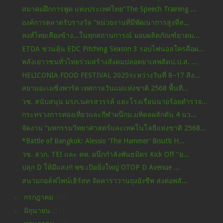
สมาคมฝึกการพูด แห่งประเทศไทย"The Speech Training ...
องค์การตลาดรับรางวัล “หน่วยงานที่มีพัฒนาการสูงที่ส...
หงส์ไทยเคียงข้าง...ในทุกสถานการณ์ มอบผลิตภัณฑ์ยาดม...
ETDA ชวนลุ้น EDC Pitching Season 3 รอบไฟนอลใครคือผ...
พลังเยาวชนทั่วไทยร่วมสร้างสังคมปลอดยาเสพติดป.ป.ส. ...
HELICONIA FOOD FESTIVAL 2025ระหว่างวันที่ 8–17 สิง...
สยามอะเมซิ่งพาร์ค เทศกาลวันแม่แห่งชาติ 2568 พื้นที...
วช. สนับสนุน มรภ.นครสวรรค์ และโรงเรียนนายร้อยตำรวจ...
กระทรวงการท่องเที่ยวและกีฬาผนึกม.มหิดลผลักดัน 4 นว...
จัดงาน “มหกรรมวิทยาศาสตร์และเทคโนโลยีแห่งชาติ 2568...
*Battle of Bangkok: Alessio ‘The Hammer’ Bisutti H...
วช. สวก. TEI และ คพ. ผนึกกำลังพันธมิตร Kick Off "ย...
ปลุก D ให้มีแสง!! พช.เปิดยิ่งใหญ่ OTOP D Avenue ...
สนามกอล์ฟไพน์เฮิร์สท จัดคาราวานถุงยังชีพ ส่งต่อพลั...
►
กรกฎาคม
(45)
►
มิถุนายน
(51)