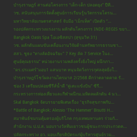
บำรุงราษฎร์ สานต่อโครงการ “เด็ก-เด็ก ปลอดยุง” ปีที...
วช. สนับสนุนการจัดตั้งศูนย์การเรียนรู้นวัตกรรมโดรน...
มหาวิทยาลัยเกษตรศาสตร์ จับมือ “เม็กเท็ค” เปิดตัว “...
รองปลัดกระทรวงแรงงาน ผลักดันโครงการ INDE-REGIS ขยา...
Bangkok Oasis Spa โอเอซิสสปา (สุขุมวิท 31)
วช. ผลักดันแผนขับเคลื่อนงานวิจัยด้านทรัพยากรธรรมชา...
สสว. ชูธง “ทางลัดอัจฉริยะ” 7 Key ลัด 7 Service ในง...
ศูนย์คุณธรรม” หน่วยงานรวมพลังครั้งยิ่งใหญ่ ผนึกภา...
"ดร.ปรเมศร์"มอบ1 แสนบาท หนุนจัดวิ่งการกุศลสุดยิ่งใ...
บำรุงราษฎร์โชว์ผลงานไตรมาส 2/2568 ดีกว่าตลาดคาด รั...
ช่อง 3 เตรียมปล่อยซีรีส์น้ำดี “คู่เตะแข้งบิน” ซีรี...
กระทรวงการท่องเที่ยวและกีฬาผนึกม.มหิดลผลักดัน 4 นว...
Skal Bangkok จัดบรรยายพิเศษเรื่อง "ธุรกิจสุขภาพกับ...
*Battle of Bangkok: Alessio ‘The Hammer’ Bisutti H...
สมาพันธ์ชมรมคุ้มครองผู้บริโภค กรุงเทพมหานคร ร่วมกั...
สำนักงาน ป.ป.ส. มอบรางวัลทีมเยาวชนผู้ชนะการประกวดค...
ปลัดกระทรวง อว. มอบเกียรติบัตรแก่ผู้บริหารศูนย์รวม...