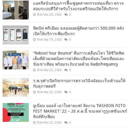
แอลจีสนับสนุนการฟื้นฟูอุตสาหกรรมท่องเที่ยว ตรวจ
สอบระบบทีวีสำหรับโรงแรมฟรีก่อนเปิดให้บริการ
สิงหาคม 20, 2563
0
ฟิตบิท พรีเมียม ฉลองยอดผู้ติดตามกว่า 500,000 หลัง
เปิดให้บริการเพียงปีแรก
สิงหาคม 19, 2563
0
“Reboot Your Bounce” คืนการเคลื่อนไหว ให้ชีวิตฟิต
เต็มที่ด้วยเทคนิคการผ่าตัดเปลี่ยนข้อสะโพกเทียมและ
ข้อเข่าเทียม พร้อมระงับปวดด้วย Radiofrequency
สิงหาคม 22, 2563
0
ร.พ.จุฬาเปิดกิจกรรมการตรวจวินิจฉัยมะเร็งเต้านมให้
กับสุภาพสตรี
สิงหาคม 22, 2563
0
ยูเนี่ยน มอลล์ เอาใจสายแฟ! จัดงาน ‘FASHION FOTO
FEST MARKET’ 22 – 26 ส.ค.นี้ ขนเหล่ากูรูแฟชั่นแชร์
ทิปส์ดีๆเพียบ
สิงหาคม 22, 2563
0