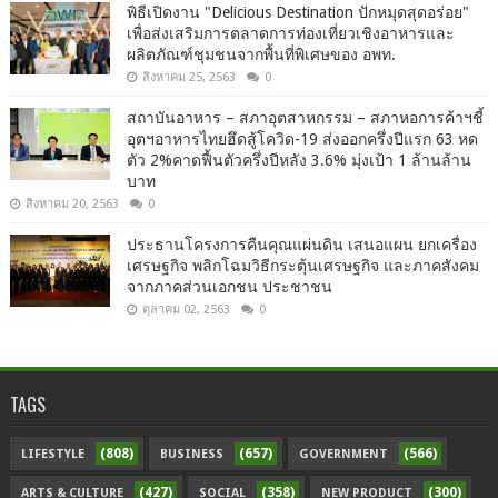
พิธีเปิดงาน "Delicious Destination ปักหมุดสุดอร่อย"
เพื่อส่งเสริมการตลาดการท่องเที่ยวเชิงอาหารและ
ผลิตภัณฑ์ชุมชนจากพื้นที่พิเศษของ อพท.
สิงหาคม 25, 2563
0
สถาบันอาหาร – สภาอุตสาหกรรม – สภาหอการค้าฯชี้
อุตฯอาหารไทยฮึดสู้โควิด-19 ส่งออกครึ่งปีแรก 63 หด
ตัว 2%คาดฟื้นตัวครึ่งปีหลัง 3.6% มุ่งเป้า 1 ล้านล้าน
บาท
สิงหาคม 20, 2563
0
ประธานโครงการคืนคุณแผ่นดิน เสนอแผน ยกเครื่อง
เศรษฐกิจ พลิกโฉมวิธีกระตุ้นเศรษฐกิจ และภาคสังคม
จากภาคส่วนเอกชน ประชาชน
ตุลาคม 02, 2563
0
TAGS
(808)
(657)
(566)
LIFESTYLE
BUSINESS
GOVERNMENT
(427)
(358)
(300)
ARTS & CULTURE
SOCIAL
NEW PRODUCT