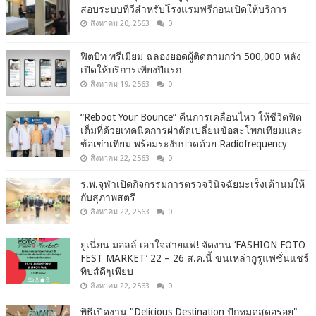
สอบระบบทีวีสำหรับโรงแรมฟรีก่อนเปิดให้บริการ
สิงหาคม 20, 2563
0
ฟิตบิท พรีเมียม ฉลองยอดผู้ติดตามกว่า 500,000 หลัง
เปิดให้บริการเพียงปีแรก
สิงหาคม 19, 2563
0
“Reboot Your Bounce” คืนการเคลื่อนไหว ให้ชีวิตฟิต
เต็มที่ด้วยเทคนิคการผ่าตัดเปลี่ยนข้อสะโพกเทียมและ
ข้อเข่าเทียม พร้อมระงับปวดด้วย Radiofrequency
สิงหาคม 22, 2563
0
ร.พ.จุฬาเปิดกิจกรรมการตรวจวินิจฉัยมะเร็งเต้านมให้
กับสุภาพสตรี
สิงหาคม 22, 2563
0
ยูเนี่ยน มอลล์ เอาใจสายแฟ! จัดงาน ‘FASHION FOTO
FEST MARKET’ 22 – 26 ส.ค.นี้ ขนเหล่ากูรูแฟชั่นแชร์
ทิปส์ดีๆเพียบ
สิงหาคม 22, 2563
0
พิธีเปิดงาน "Delicious Destination ปักหมุดสุดอร่อย"