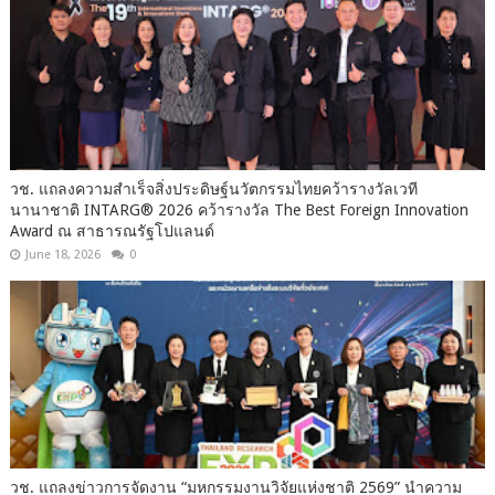
วช. แถลงความสำเร็จสิ่งประดิษฐ์นวัตกรรมไทยคว้ารางวัลเวที
นานาชาติ INTARG® 2026 คว้ารางวัล The Best Foreign Innovation
Award ณ สาธารณรัฐโปแลนด์
June 18, 2026
0
วช. แถลงข่าวการจัดงาน “มหกรรมงานวิจัยแห่งชาติ 2569” นำความ