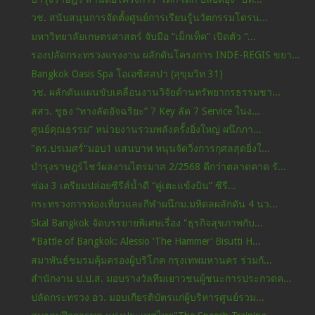
วช. สนับสนุนการจัดตั้งศูนย์การเรียนรู้นวัตกรรมโดรน...
มหาวิทยาลัยเกษตรศาสตร์ จับมือ “เม็กเท็ค” เปิดตัว “...
รองปลัดกระทรวงแรงงาน ผลักดันโครงการ INDE-REGIS ขยา...
Bangkok Oasis Spa โอเอซิสสปา (สุขุมวิท 31)
วช. ผลักดันแผนขับเคลื่อนงานวิจัยด้านทรัพยากรธรรมชา...
สสว. ชูธง “ทางลัดอัจฉริยะ” 7 Key ลัด 7 Service ในง...
ศูนย์คุณธรรม” หน่วยงานรวมพลังครั้งยิ่งใหญ่ ผนึกภา...
"ดร.ปรเมศร์"มอบ1 แสนบาท หนุนจัดวิ่งการกุศลสุดยิ่งใ...
บำรุงราษฎร์โชว์ผลงานไตรมาส 2/2568 ดีกว่าตลาดคาด รั...
ช่อง 3 เตรียมปล่อยซีรีส์น้ำดี “คู่เตะแข้งบิน” ซีรี...
กระทรวงการท่องเที่ยวและกีฬาผนึกม.มหิดลผลักดัน 4 นว...
Skal Bangkok จัดบรรยายพิเศษเรื่อง "ธุรกิจสุขภาพกับ...
*Battle of Bangkok: Alessio ‘The Hammer’ Bisutti H...
สมาพันธ์ชมรมคุ้มครองผู้บริโภค กรุงเทพมหานคร ร่วมกั...
สำนักงาน ป.ป.ส. มอบรางวัลทีมเยาวชนผู้ชนะการประกวดค...
ปลัดกระทรวง อว. มอบเกียรติบัตรแก่ผู้บริหารศูนย์รวม...