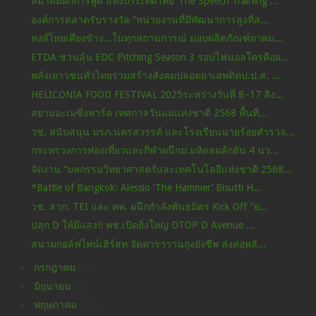
สมาคมฝึกการพูด แห่งประเทศไทย"The Speech Training ...
องค์การตลาดรับรางวัล “หน่วยงานที่มีพัฒนาการสูงที่ส...
หงส์ไทยเคียงข้าง...ในทุกสถานการณ์ มอบผลิตภัณฑ์ยาดม...
ETDA ชวนลุ้น EDC Pitching Season 3 รอบไฟนอลใครคือผ...
พลังเยาวชนทั่วไทยร่วมสร้างสังคมปลอดยาเสพติดป.ป.ส. ...
HELICONIA FOOD FESTIVAL 2025ระหว่างวันที่ 8–17 สิง...
สยามอะเมซิ่งพาร์ค เทศกาลวันแม่แห่งชาติ 2568 พื้นที...
วช. สนับสนุน มรภ.นครสวรรค์ และโรงเรียนนายร้อยตำรวจ...
กระทรวงการท่องเที่ยวและกีฬาผนึกม.มหิดลผลักดัน 4 นว...
จัดงาน “มหกรรมวิทยาศาสตร์และเทคโนโลยีแห่งชาติ 2568...
*Battle of Bangkok: Alessio ‘The Hammer’ Bisutti H...
วช. สวก. TEI และ คพ. ผนึกกำลังพันธมิตร Kick Off "ย...
ปลุก D ให้มีแสง!! พช.เปิดยิ่งใหญ่ OTOP D Avenue ...
สนามกอล์ฟไพน์เฮิร์สท จัดคาราวานถุงยังชีพ ส่งต่อพลั...
►
กรกฎาคม
(45)
►
มิถุนายน
(51)
►
พฤษภาคม
(34)