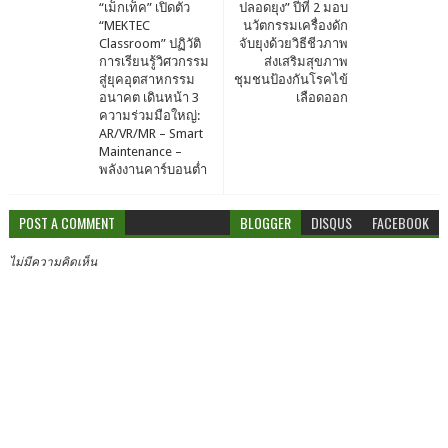
“เม็กเท็ค” เปิดตัว
ปลอดยุง” ปีที่ 2 มอบ
“MEKTEC
นวัตกรรมเครื่องดัก
Classroom” ปฏิวัติ
จับยุงด้วยวิธีชีวภาพ
การเรียนรู้วิศวกรรม
ส่งเสริมสุขภาพ
สู่ยุคอุตสาหกรรม
ชุมชนป้องกันโรคไข้
อนาคต เดินหน้า 3
เลือดออก
ความร่วมมือใหญ่:
AR/VR/MR – Smart
Maintenance –
พลังงานคาร์บอนต่ำ
POST A COMMENT
BLOGGER
DISQUS
FACEBOOK
ไม่มีความคิดเห็น