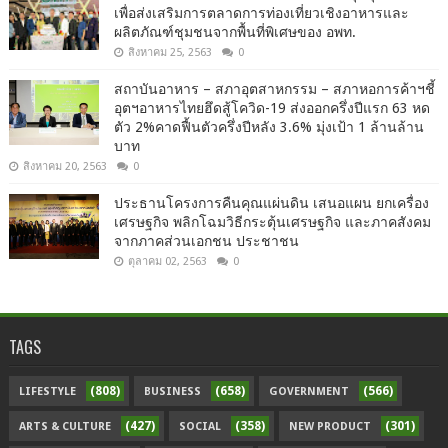
เพื่อส่งเสริมการตลาดการท่องเที่ยวเชิงอาหารและ
ผลิตภัณฑ์ชุมชนจากพื้นที่พิเศษของ อพท.
สิงหาคม 25, 2563
0
สถาบันอาหาร – สภาอุตสาหกรรม – สภาหอการค้าฯชี้
อุตฯอาหารไทยฮึดสู้โควิด-19 ส่งออกครึ่งปีแรก 63 หด
ตัว 2%คาดฟื้นตัวครึ่งปีหลัง 3.6% มุ่งเป้า 1 ล้านล้าน
บาท
สิงหาคม 20, 2563
0
ประธานโครงการคืนคุณแผ่นดิน เสนอแผน ยกเครื่อง
เศรษฐกิจ พลิกโฉมวิธีกระตุ้นเศรษฐกิจ และภาคสังคม
จากภาคส่วนเอกชน ประชาชน
ตุลาคม 02, 2563
0
TAGS
(808)
(658)
(566)
LIFESTYLE
BUSINESS
GOVERNMENT
(427)
(358)
(301)
ARTS & CULTURE
SOCIAL
NEW PRODUCT