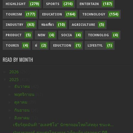
(279)
(216)
(187)
HIGHLIGHT
SPORTS
ENTERTAIN
(177)
(164)
(154)
TOURISM
EDUCATION
TECHNOLOGY
(63)
(10)
(5)
INDUSTRY
ท่องเที่ยว
AGRICULTURE
(5)
(4)
(4)
(4)
PRODUCT
NEW
SOCIA
TECHNOLOG
(4)
(2)
(1)
(1)
TOURIS
ฝ
EDUCTION
LIFESTYL
READ BY MONTH
►
2026
(291)
▼
2025
(438)
►
ธันวาคม
(42)
►
พฤศจิกายน
(37)
►
ตุลาคม
(29)
►
กันยายน
(26)
▼
สิงหาคม
(32)
เชียร์สุดมันส์! "อเลสซิโอ" นักชกจอมโหดไล่ทลุง ชนะค...
บำรุงราษฎร์ สานต่อโครงการ “เด็ก-เด็ก ปลอดยุง” ปีที...