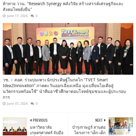
ท้าทาย ววน. “Research Synergy พลังวิจัย สร้างสรรค์เศรษฐกิจและ
สังคมไทยยั่งยืน"
June 17, 2026
0
วช. – สอศ. ร่วมบ่มเพาะนักประดิษฐ์ในกลไก “TVET Smart
Idea2Innovation” ภาคตะวันออกเฉียงเหนือ มุ่งเปลี่ยนไอเดียสู่
นวัตกรรมพร้อมใช้” นำทีมอาชีวศึกษาตอบโจทย์ชุมชนและผู้ประกอบ
การ
June 07, 2026
0
PREVIOUS
NEXT
มหาวิทยาลัย
บำรุงราษฎร์ สานต่อ
เกษตรศาสตร์ จับมือ
โครงการ “เด็ก-เด็ก