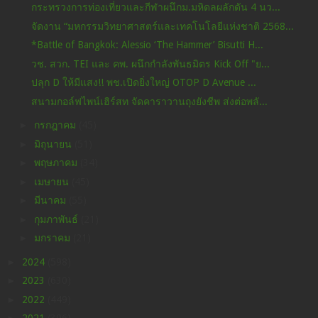
กระทรวงการท่องเที่ยวและกีฬาผนึกม.มหิดลผลักดัน 4 นว...
จัดงาน “มหกรรมวิทยาศาสตร์และเทคโนโลยีแห่งชาติ 2568...
*Battle of Bangkok: Alessio ‘The Hammer’ Bisutti H...
วช. สวก. TEI และ คพ. ผนึกกำลังพันธมิตร Kick Off "ย...
ปลุก D ให้มีแสง!! พช.เปิดยิ่งใหญ่ OTOP D Avenue ...
สนามกอล์ฟไพน์เฮิร์สท จัดคาราวานถุงยังชีพ ส่งต่อพลั...
►
กรกฎาคม
(45)
►
มิถุนายน
(51)
►
พฤษภาคม
(34)
►
เมษายน
(45)
►
มีนาคม
(55)
►
กุมภาพันธ์
(21)
►
มกราคม
(21)
►
2024
(598)
►
2023
(630)
►
2022
(449)