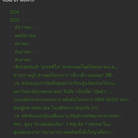
►
2026
(291)
▼
2025
(438)
►
ธันวาคม
(42)
►
พฤศจิกายน
(37)
►
ตุลาคม
(29)
►
กันยายน
(26)
▼
สิงหาคม
(32)
เชียร์สุดมันส์! "อเลสซิโอ" นักชกจอมโหดไล่ทลุง ชนะค...
บำรุงราษฎร์ สานต่อโครงการ “เด็ก-เด็ก ปลอดยุง” ปีที...
วช. สนับสนุนการจัดตั้งศูนย์การเรียนรู้นวัตกรรมโดรน...
มหาวิทยาลัยเกษตรศาสตร์ จับมือ “เม็กเท็ค” เปิดตัว “...
รองปลัดกระทรวงแรงงาน ผลักดันโครงการ INDE-REGIS ขยา...
Bangkok Oasis Spa โอเอซิสสปา (สุขุมวิท 31)
วช. ผลักดันแผนขับเคลื่อนงานวิจัยด้านทรัพยากรธรรมชา...
สสว. ชูธง “ทางลัดอัจฉริยะ” 7 Key ลัด 7 Service ในง...
ศูนย์คุณธรรม” หน่วยงานรวมพลังครั้งยิ่งใหญ่ ผนึกภา...