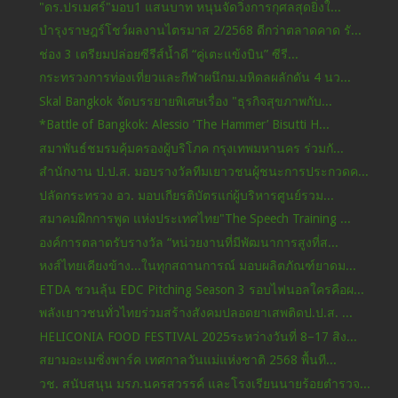
"ดร.ปรเมศร์"มอบ1 แสนบาท หนุนจัดวิ่งการกุศลสุดยิ่งใ...
บำรุงราษฎร์โชว์ผลงานไตรมาส 2/2568 ดีกว่าตลาดคาด รั...
ช่อง 3 เตรียมปล่อยซีรีส์น้ำดี “คู่เตะแข้งบิน” ซีรี...
กระทรวงการท่องเที่ยวและกีฬาผนึกม.มหิดลผลักดัน 4 นว...
Skal Bangkok จัดบรรยายพิเศษเรื่อง "ธุรกิจสุขภาพกับ...
*Battle of Bangkok: Alessio ‘The Hammer’ Bisutti H...
สมาพันธ์ชมรมคุ้มครองผู้บริโภค กรุงเทพมหานคร ร่วมกั...
สำนักงาน ป.ป.ส. มอบรางวัลทีมเยาวชนผู้ชนะการประกวดค...
ปลัดกระทรวง อว. มอบเกียรติบัตรแก่ผู้บริหารศูนย์รวม...
สมาคมฝึกการพูด แห่งประเทศไทย"The Speech Training ...
องค์การตลาดรับรางวัล “หน่วยงานที่มีพัฒนาการสูงที่ส...
หงส์ไทยเคียงข้าง...ในทุกสถานการณ์ มอบผลิตภัณฑ์ยาดม...
ETDA ชวนลุ้น EDC Pitching Season 3 รอบไฟนอลใครคือผ...
พลังเยาวชนทั่วไทยร่วมสร้างสังคมปลอดยาเสพติดป.ป.ส. ...
HELICONIA FOOD FESTIVAL 2025ระหว่างวันที่ 8–17 สิง...
สยามอะเมซิ่งพาร์ค เทศกาลวันแม่แห่งชาติ 2568 พื้นที...
วช. สนับสนุน มรภ.นครสวรรค์ และโรงเรียนนายร้อยตำรวจ...