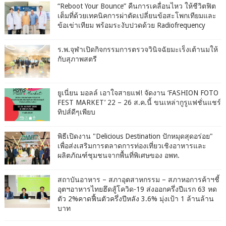
“Reboot Your Bounce” คืนการเคลื่อนไหว ให้ชีวิตฟิต
เต็มที่ด้วยเทคนิคการผ่าตัดเปลี่ยนข้อสะโพกเทียมและ
ข้อเข่าเทียม พร้อมระงับปวดด้วย Radiofrequency
ร.พ.จุฬาเปิดกิจกรรมการตรวจวินิจฉัยมะเร็งเต้านมให้
กับสุภาพสตรี
ยูเนี่ยน มอลล์ เอาใจสายแฟ! จัดงาน ‘FASHION FOTO
FEST MARKET’ 22 – 26 ส.ค.นี้ ขนเหล่ากูรูแฟชั่นแชร์
ทิปส์ดีๆเพียบ
พิธีเปิดงาน "Delicious Destination ปักหมุดสุดอร่อย"
เพื่อส่งเสริมการตลาดการท่องเที่ยวเชิงอาหารและ
ผลิตภัณฑ์ชุมชนจากพื้นที่พิเศษของ อพท.
สถาบันอาหาร – สภาอุตสาหกรรม – สภาหอการค้าฯชี้
อุตฯอาหารไทยฮึดสู้โควิด-19 ส่งออกครึ่งปีแรก 63 หด
ตัว 2%คาดฟื้นตัวครึ่งปีหลัง 3.6% มุ่งเป้า 1 ล้านล้าน
บาท