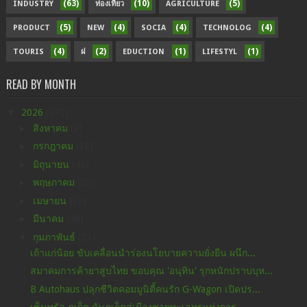
(63)
(10)
(5)
INDUSTRY
ท่องเที่ยว
AGRICULTURE
(5)
(4)
(4)
(4)
PRODUCT
NEW
SOCIA
TECHNOLOG
(4)
(2)
(1)
(1)
TOURIS
ฝ
EDUCTION
LIFESTYL
READ BY MONTH
▼
2026
(292)
►
สิงหาคม
(9)
►
กรกฎาคม
(38)
►
มิถุนายน
(40)
►
พฤษภาคม
(50)
►
เมษายน
(35)
►
มีนาคม
(50)
▼
กุมภาพันธ์
(33)
เถ้าแก่น้อย ขับเคลื่อนนำร่องนโยบายความยั่งยืน ผนึก...
สมาคมการค้ายาสูบไทย ขอบคุณ 'อนุทิน' รุกหนักปราบบุห...
B Autohaus ปลุกชีวิตคอมมูนิตี้คนรัก G-Wagon เปิดปร...