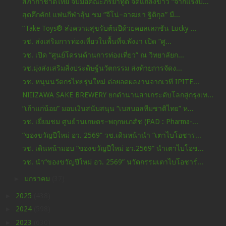
สภากาชาดไทย จับมือคณะภริยาทูต จัดแถลงข่าว “จากแรงบ...
สุดคึกคัก! แฟนกีฬาลุ้น ชม “จีโน่–อาฒยา ฐิติกุล” มื...
“Take Toys® ส่งความสุขรับต้นปีด้วยคอลเลกชัน Lucky ...
วช. ส่งเสริมการท่องเที่ยวในพื้นที่จ.พังงา เปิด “ศู...
วช. เปิด “ศูนย์โดรนด้านการท่องเที่ยว” ณ วิทยาลัยก...
วช.มุ่งส่งเสริมสิ่งประดิษฐ์นวัตกรรม ส่งท้ายการจัดง...
วช. หนุนนวัตกรไทยรุ่นใหม่ ต่อยอดผลงานจากเวที IPITE...
NIIIZAWA SAKE BREWERY ยกตำนานสาเกระดับโลกสู่กรุงเท...
“เถ้าแก่น้อย” มอบเงินสนับสนุน “เบสบอลทีมชาติไทย” ห...
วช. เยี่ยมชม ศูนย์วนเกษตร–พฤกษเภสัช (PAD : Pharma-...
“ของขวัญปีใหม่ อว. 2569” วช.เดินหน้านำ “เตาไบโอชาร...
วช. เดินหน้ามอบ “ของขวัญปีใหม่ อว.2569” นำเตาไบโอช...
วช. นำ“ของขวัญปีใหม่ อว. 2569” นวัตกรรมเตาไบโอชาร์...
►
มกราคม
(37)
►
2025
(438)
►
2024
(598)
►
2023
(630)