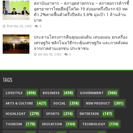
สถาบันอาหาร – สภาอุตสาหกรรม – สภาหอการค้าฯชี้
อุตฯอาหารไทยฮึดสู้โควิด-19 ส่งออกครึ่งปีแรก 63 หด
ตัว 2%คาดฟื้นตัวครึ่งปีหลัง 3.6% มุ่งเป้า 1 ล้านล้าน
บาท
สิงหาคม 20, 2563
0
ประธานโครงการคืนคุณแผ่นดิน เสนอแผน ยกเครื่อง
เศรษฐกิจ พลิกโฉมวิธีกระตุ้นเศรษฐกิจ และภาคสังคม
จากภาคส่วนเอกชน ประชาชน
ตุลาคม 02, 2563
0
TAGS
(808)
(658)
(566)
LIFESTYLE
BUSINESS
GOVERNMENT
(427)
(358)
(301)
ARTS & CULTURE
SOCIAL
NEW PRODUCT
(279)
(216)
(187)
HIGHLIGHT
SPORTS
ENTERTAIN
(178)
(164)
(154)
TOURISM
EDUCATION
TECHNOLOGY