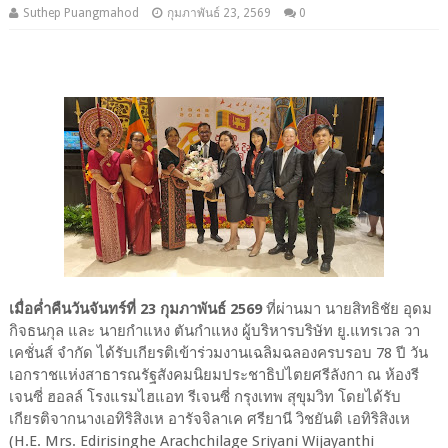
Suthep Puangmahod
กุมภาพันธ์ 23, 2569
0
เมื่อค่ำคืนวันจันทร์ที่ 23 กุมภาพันธ์ 2569
ที่ผ่านมา นายสิทธิชัย อุดม
กิจธนกุล และ นายกำแหง ตันกำแหง ผู้บริหารบริษัท ยู.แทรเวล วา
เคชั่นส์ จำกัด ได้รับเกียรติเข้าร่วมงานเฉลิมฉลองครบรอบ 78 ปี วัน
เอกราชแห่งสาธารณรัฐสังคมนิยมประชาธิปไตยศรีลังกา ณ ห้องรี
เจนซี่ ฮอลล์ โรงแรมไฮแอท รีเจนซี่ กรุงเทพ สุขุมวิท โดยได้รับ
เกียรติจากนางเอทิริสิงเห อารัจจิลาเค ศรียานี วิชยันติ เอทิริสิงเห
(H.E. Mrs. Edirisinghe Arachchilage Sriyani Wijayanthi