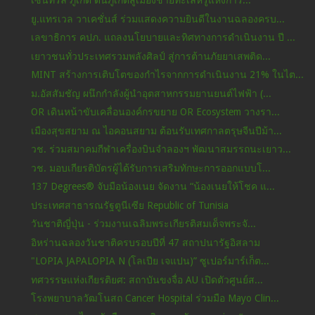
เซ็นทรัล ภูเก็ต ดันภูเก็ตสู่เมืองชายทะเลหรูแห่งการ...
ยู.แทรเวล วาเคชั่นส์ ร่วมแสดงความยินดีในงานฉลองครบ...
เลขาธิการ คปภ. แถลงนโยบายและทิศทางการดำเนินงาน ปี ...
เยาวชนทั่วประเทศรวมพลังศิลป์ สู่การต้านภัยยาเสพติด...
MINT สร้างการเติบโตของกำไรจากการดำเนินงาน 21% ในไต...
ม.อัสสัมชัญ ผนึกกำลังผู้นำอุตสาหกรรมยานยนต์ไฟฟ้า (...
OR เดินหน้าขับเคลื่อนองค์กรขยาย OR Ecosystem วางรา...
เมืองสุขสยาม ณ ไอคอนสยาม ต้อนรับเทศกาลตรุษจีนปีม้า...
วช. ร่วมสมาคมกีฬาเครื่องบินจำลองฯ พัฒนาสมรรถนะเยาว...
วช. มอบเกียรติบัตรผู้ได้รับการเสริมทักษะการออกแบบโ...
137 Degrees® จับมือน้องเนย จัดงาน “น้องเนยให้โชค แ...
ประเทศสาธารณรัฐตูนีเซีย Republic of Tunisia
วันชาติญี่ปุ่น - ร่วมงานเฉลิมพระเกียรติสมเด็จพระจั...
อิหร่านฉลองวันชาติครบรอบปีที่ 47 สถาปนารัฐอิสลาม
"LOPIA JAPALOPIA N (โลเปีย เจแปน)” ซูเปอร์มาร์เก็ต...
ทศวรรษแห่งเกียรติยศ: สถาบันขงจื่อ AU เปิดตัวศูนย์ส...
โรงพยาบาลวัฒโนสถ Cancer Hospital ร่วมมือ Mayo Clin...