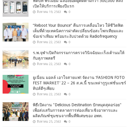
ฟิตบิท พรีเมียม ฉลองยอดผู้ติดตามกว่า 500,000 หลัง
เปิดให้บริการเพียงปีแรก
สิงหาคม 19, 2563
0
“Reboot Your Bounce” คืนการเคลื่อนไหว ให้ชีวิตฟิต
เต็มที่ด้วยเทคนิคการผ่าตัดเปลี่ยนข้อสะโพกเทียมและ
ข้อเข่าเทียม พร้อมระงับปวดด้วย Radiofrequency
สิงหาคม 22, 2563
0
ร.พ.จุฬาเปิดกิจกรรมการตรวจวินิจฉัยมะเร็งเต้านมให้
กับสุภาพสตรี
สิงหาคม 22, 2563
0
ยูเนี่ยน มอลล์ เอาใจสายแฟ! จัดงาน ‘FASHION FOTO
FEST MARKET’ 22 – 26 ส.ค.นี้ ขนเหล่ากูรูแฟชั่นแชร์
ทิปส์ดีๆเพียบ
สิงหาคม 22, 2563
0
พิธีเปิดงาน "Delicious Destination ปักหมุดสุดอร่อย"
เพื่อส่งเสริมการตลาดการท่องเที่ยวเชิงอาหารและ
ผลิตภัณฑ์ชุมชนจากพื้นที่พิเศษของ อพท.
สิงหาคม 25, 2563
0