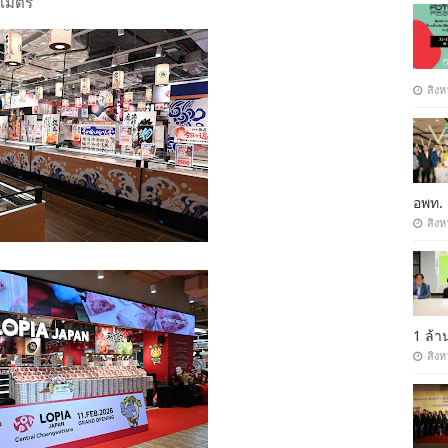
งเมตร
สิงห
อพท.
สิงห
1 ล้
สิงห