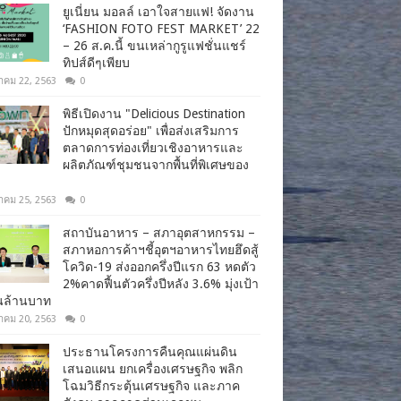
ยูเนี่ยน มอลล์ เอาใจสายแฟ! จัดงาน
‘FASHION FOTO FEST MARKET’ 22
– 26 ส.ค.นี้ ขนเหล่ากูรูแฟชั่นแชร์
ทิปส์ดีๆเพียบ
าคม 22, 2563
0
พิธีเปิดงาน "Delicious Destination
ปักหมุดสุดอร่อย" เพื่อส่งเสริมการ
ตลาดการท่องเที่ยวเชิงอาหารและ
ผลิตภัณฑ์ชุมชนจากพื้นที่พิเศษของ
าคม 25, 2563
0
สถาบันอาหาร – สภาอุตสาหกรรม –
สภาหอการค้าฯชี้อุตฯอาหารไทยฮึดสู้
โควิด-19 ส่งออกครึ่งปีแรก 63 หดตัว
2%คาดฟื้นตัวครึ่งปีหลัง 3.6% มุ่งเป้า
านล้านบาท
าคม 20, 2563
0
ประธานโครงการคืนคุณแผ่นดิน
เสนอแผน ยกเครื่องเศรษฐกิจ พลิก
โฉมวิธีกระตุ้นเศรษฐกิจ และภาค