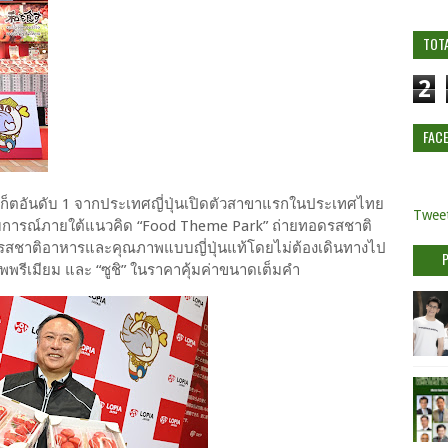
TOT
2
FAC
์เก็ตอันดับ 1 จากประเทศญี่ปุ่นเปิดตัวสาขาแรกในประเทศไทย
Tweet
การณ์ภายใต้แนวคิด “Food Theme Park” ถ่ายทอดรสชาติ
สรสชาติอาหารและคุณภาพแบบญี่ปุ่นแท้โดยไม่ต้องเดินทางไป
ณภาพพรีเมียม และ “ซูชิ” ในราคาคุ้มค่าขนาดเต็มคำ