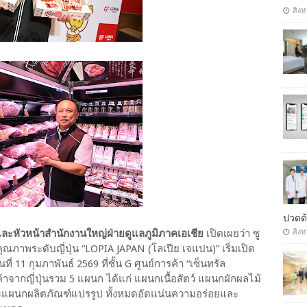
สิงห
ปวดด้
สิงห
ละหัวหน้าสำนักงานใหญ่ฝ่ายดูแลภูมิภาคเอเชีย
เปิดเผยว่า ซู
ยคุณภาพระดับญี่ปุ่น “LOPIA JAPAN (โลเปีย เจแปน)” เริ่มเปิด
่ 11 กุมภาพันธ์ 2569 ที่ชั้น G ศูนย์การค้า “เซ็นทรัล
าจากญี่ปุ่นรวม 5 แผนก ได้แก่ แผนกเนื้อสัตว์ แผนกผักผลไม้
แผนกผลิตภัณฑ์แปรรูป ทั้งหมดอัดแน่นความอร่อยและ