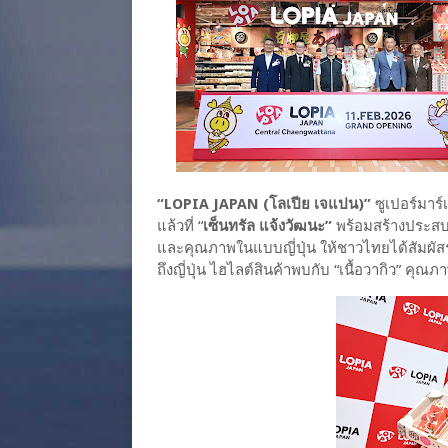
“LOPIA JAPAN (โลเปีย เจแปน)”
ซูเปอร์มาร
แล้วที่ “
เซ็นทรัล แจ้งวัฒนะ”
พร้อมสร้างประสบ
และคุณภาพในแบบญี่ปุ่น ให้ชาวไทยได้สัมผั
ถึงญี่ปุ่น ไฮไลต์สินค้าพบกับ “เนื้อวากิว” คุ