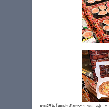
นายมิซึโมโตะ
กล่าวถึงการขยายตลาดสู่ต่างปร