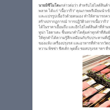
นายมิซึโมโตะ
กล่าวต่อว่า สำหรับไฮไลต์สินค้
พลาด ได้แก่ “เนื้อวากิว” คุณภาพพรีเมียมนำเข
และแปรรูปเนื้อวัวด้วยตนเอง ทำให้สามารถค
สร้างปรากฏการณ์ ‘การปฏิวัติวงการเนื้อวากิว
ได้ในราคาเอื้อมถึง และอีกไฮไลต์สินค้าที่ห้าม
ทูน่า โฮตาเตะ ชิ้นหนาคำโตคุ้มค่าทุกคำที่สัมผั
ให้ทุกคำได้ความรู้สึกเหมือนกับรับประทานที่ญ
ของแห้ง เครื่องปรุงรส และอาหารที่ทำจากวัตถุ
หวาน พิซซ่า ชีสเค้ก พุดดิ้ง ซอสปรุงรส ฯลฯ ท