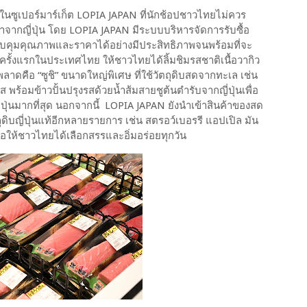
าในซูเปอร์มาร์เก็ต LOPIA JAPAN ที่นักช้อปชาวไทยไม่ควร
้าจากญี่ปุ่น โดย LOPIA JAPAN มีระบบบริหารจัดการรับซื้อ
วบคุมคุณภาพและราคาได้อย่างมีประสิทธิภาพจนพร้อมที่จะ
’ ครั้งแรกในประเทศไทย ให้ชาวไทยได้ลิ้มชิมรสชาติเนื้อวากิว
พลาดคือ “ซูชิ” ขนาดใหญ่พิเศษ ที่ใช้วัตถุดิบสดจากทะเล เช่น
ส พร้อมข้าวปั้นปรุงรสด้วยน้ำส้มสายชูต้นตำรับจากญี่ปุ่นเพื่อ
ี่ปุ่นมากที่สุด นอกจากนี้ LOPIA JAPAN ยังนำเข้าสินค้าของสด
ดิบญี่ปุ่นแท้อีกหลายรายการ เช่น สตรอว์เบอรรี แอปเปิล มัน
ี่รอให้ชาวไทยได้เลือกสรรและอิ่มอร่อยทุกวัน