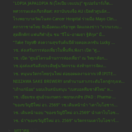
"LOPIA JAPALOPIA N (โลเปีย เจแปน)” ซูเปอร์มาร์เก็ต...
ทศวรรษแห่งเกียรติยศ: สถาบันขงจื่อ AU เปิดตัวศูนย์ส...
โรงพยาบาลวัฒโนสถ Cancer Hospital ร่วมมือ Mayo Clin...
สภากาชาดไทย จับมือคณะภริยาทูต จัดแถลงข่าว “จากแรงบ...
สุดคึกคัก! แฟนกีฬาลุ้น ชม “จีโน่–อาฒยา ฐิติกุล” มื...
“Take Toys® ส่งความสุขรับต้นปีด้วยคอลเลกชัน Lucky ...
วช. ส่งเสริมการท่องเที่ยวในพื้นที่จ.พังงา เปิด “ศู...
วช. เปิด “ศูนย์โดรนด้านการท่องเที่ยว” ณ วิทยาลัยก...
วช.มุ่งส่งเสริมสิ่งประดิษฐ์นวัตกรรม ส่งท้ายการจัดง...
วช. หนุนนวัตกรไทยรุ่นใหม่ ต่อยอดผลงานจากเวที IPITE...
NIIIZAWA SAKE BREWERY ยกตำนานสาเกระดับโลกสู่กรุงเท...
“เถ้าแก่น้อย” มอบเงินสนับสนุน “เบสบอลทีมชาติไทย” ห...
วช. เยี่ยมชม ศูนย์วนเกษตร–พฤกษเภสัช (PAD : Pharma-...
“ของขวัญปีใหม่ อว. 2569” วช.เดินหน้านำ “เตาไบโอชาร...
วช. เดินหน้ามอบ “ของขวัญปีใหม่ อว.2569” นำเตาไบโอช...
วช. นำ“ของขวัญปีใหม่ อว. 2569” นวัตกรรมเตาไบโอชาร์...
►
มกราคม
(37)