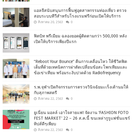
แอลจีสนับสนุนการฟื้นฟูอุตสาหกรรมท่องเที่ยว ตรวจ
สอบระบบทีวีสำหรับโรงแรมฟรีก่อนเปิดให้บริการ
สิงหาคม 20, 2563
0
ฟิตบิท พรีเมียม ฉลองยอดผู้ติดตามกว่า 500,000 หลัง
เปิดให้บริการเพียงปีแรก
“Reboot Your Bounce” คืนการเคลื่อนไหว ให้ชีวิตฟิต
เต็มที่ด้วยเทคนิคการผ่าตัดเปลี่ยนข้อสะโพกเทียมและ
ข้อเข่าเทียม พร้อมระงับปวดด้วย Radiofrequency
ร.พ.จุฬาเปิดกิจกรรมการตรวจวินิจฉัยมะเร็งเต้านมให้
กับสุภาพสตรี
สิงหาคม 22, 2563
0
ยูเนี่ยน มอลล์ เอาใจสายแฟ! จัดงาน ‘FASHION FOTO
FEST MARKET’ 22 – 26 ส.ค.นี้ ขนเหล่ากูรูแฟชั่นแชร์
ทิปส์ดีๆเพียบ
สิงหาคม 22, 2563
0