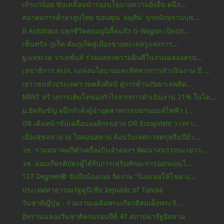
เถ้าแก่น้อย ขับเคลื่อนนำร่องนโยบายความยั่งยืน ผนึก...
สมาคมการค้ายาสูบไทย ขอบคุณ 'อนุทิน' รุกหนักปราบบุห...
B Autohaus ปลุกชีวิตคอมมูนิตี้คนรัก G-Wagon เปิดปร...
เซ็นทรัล ภูเก็ต ดันภูเก็ตสู่เมืองชายทะเลหรูแห่งการ...
ยู.แทรเวล วาเคชั่นส์ ร่วมแสดงความยินดีในงานฉลองครบ...
เลขาธิการ คปภ. แถลงนโยบายและทิศทางการดำเนินงาน ปี ...
เยาวชนทั่วประเทศรวมพลังศิลป์ สู่การต้านภัยยาเสพติด...
MINT สร้างการเติบโตของกำไรจากการดำเนินงาน 21% ในไต...
ม.อัสสัมชัญ ผนึกกำลังผู้นำอุตสาหกรรมยานยนต์ไฟฟ้า (...
OR เดินหน้าขับเคลื่อนองค์กรขยาย OR Ecosystem วางรา...
เมืองสุขสยาม ณ ไอคอนสยาม ต้อนรับเทศกาลตรุษจีนปีม้า...
วช. ร่วมสมาคมกีฬาเครื่องบินจำลองฯ พัฒนาสมรรถนะเยาว...
วช. มอบเกียรติบัตรผู้ได้รับการเสริมทักษะการออกแบบโ...
137 Degrees® จับมือน้องเนย จัดงาน “น้องเนยให้โชค แ...
ประเทศสาธารณรัฐตูนีเซีย Republic of Tunisia
วันชาติญี่ปุ่น - ร่วมงานเฉลิมพระเกียรติสมเด็จพระจั...
อิหร่านฉลองวันชาติครบรอบปีที่ 47 สถาปนารัฐอิสลาม