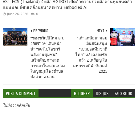
VST ECS (Thailand) จับมือ AGIBOTเปิดตัวความร่วมมือด้านหุ่นยนต์ฮิว
แมนนอยด์ขับเคลื่อนอนาคตผ่าน Embodied AI
June 26, 2026
0
PREVIOUS
NEXT
“ของขวัญปีใหม่ อว.
“เถ้าแก่น้อย” มอบ
2569” วช.เดินหน้า
เงินสนับสนุน
นำ “เตาไบโอชาร์
“เบสบอลทีมชาติ
พลังงานชุมชน”
ไทย” หลังฉลองชัย
เสริมศักยภาพลด
คว้า 2 เหรียญ ใน
การเผาในกลุ่มแปลง
มหกรรมกีฬาซีเกมส์
ใหญ่สมุนไพรตำบล
2025
บ่อสวก จ.น่าน
POST A COMMENT
BLOGGER
DISQUS
FACEBOOK
ไม่มีความคิดเห็น