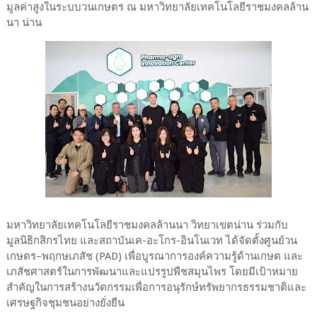
มูลค่าสูงในระบบวนเกษตร ณ มหาวิทยาลัยเทคโนโลยีราชมงคลล้าน
นา น่าน
มหาวิทยาลัยเทคโนโลยีราชมงคลล้านนา วิทยาเขตน่าน ร่วมกับ
มูลนิธิกสิกรไทย และสถาบันเค-อะโกร-อินโนเวท ได้จัดตั้งศูนย์วน
เกษตร–พฤกษเภสัช (PAD) เพื่อบูรณาการองค์ความรู้ด้านเกษต และ
เภสัชศาสตร์ในการพัฒนาและแปรรูปพืชสมุนไพร โดยมีเป้าหมาย
สำคัญในการสร้างนวัตกรรมเพื่อการอนุรักษ์ทรัพยากรธรรมชาติและ
เศรษฐกิจชุมชนอย่างยั่งยืน