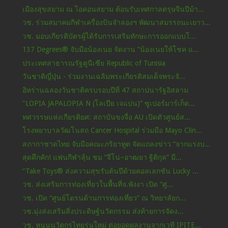
เมืองสุขสยาม ณ ไอคอนสยาม ต้อนรับเทศกาลตรุษจีนปีม้า...
วช. ร่วมสมาคมกีฬาเครื่องบินจำลองฯ พัฒนาสมรรถนะเยาว...
วช. มอบเกียรติบัตรผู้ได้รับการเสริมทักษะการออกแบบโ...
137 Degrees® จับมือน้องเนย จัดงาน “น้องเนยให้โชค แ...
ประเทศสาธารณรัฐตูนีเซีย Republic of Tunisia
วันชาติญี่ปุ่น - ร่วมงานเฉลิมพระเกียรติสมเด็จพระจั...
อิหร่านฉลองวันชาติครบรอบปีที่ 47 สถาปนารัฐอิสลาม
"LOPIA JAPALOPIA N (โลเปีย เจแปน)” ซูเปอร์มาร์เก็ต...
ทศวรรษแห่งเกียรติยศ: สถาบันขงจื่อ AU เปิดตัวศูนย์ส...
โรงพยาบาลวัฒโนสถ Cancer Hospital ร่วมมือ Mayo Clin...
สภากาชาดไทย จับมือคณะภริยาทูต จัดแถลงข่าว “จากแรงบ...
สุดคึกคัก! แฟนกีฬาลุ้น ชม “จีโน่–อาฒยา ฐิติกุล” มื...
“Take Toys® ส่งความสุขรับต้นปีด้วยคอลเลกชัน Lucky ...
วช. ส่งเสริมการท่องเที่ยวในพื้นที่จ.พังงา เปิด “ศู...
วช. เปิด “ศูนย์โดรนด้านการท่องเที่ยว” ณ วิทยาลัยก...
วช.มุ่งส่งเสริมสิ่งประดิษฐ์นวัตกรรม ส่งท้ายการจัดง...
วช. หนุนนวัตกรไทยรุ่นใหม่ ต่อยอดผลงานจากเวที IPITE...