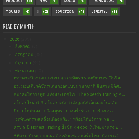
(5)
(4)
(4)
(4)
PRODUCT
NEW
SOCIA
TECHNOLOG
(4)
(2)
(1)
(1)
TOURIS
ฝ
EDUCTION
LIFESTYL
READ BY MONTH
▼
2026
(289)
►
สิงหาคม
(6)
►
กรกฎาคม
(38)
►
มิถุนายน
(40)
▼
พฤษภาคม
(50)
พุทธศาสนิกชนแน่นวัดเบญจมบพิตรฯ ร่วมตักบาตร ‘วันวิส...
อว. มอบเกียรติบัตรแก่นักออกแบบนานาชาติ สืบสานมิติศ...
สมาคมฝึกการพูด แห่งประเทศไทย"The Speech Training A...
สโมสรโรตารี 3 สโมสร ผนึกกำลังมูลนิธิเด็กอ่อนในสลัม...
นิยามใหม่ของ 'เกลือสมุทร': บางครั้งร่างกายสร้างแนว...
“รถทันตกรรมเคลื่อนที่อัจฉริยะ” พร้อมให้บริการ! วช....
ครบ 9 ปี Honest Trading ย้ำชัด K-Food ในไทยมาแรง ป...
ซีพีแรม ปักหมุดบนเดสทิเนชั่นแพลตฟอร์มใหม่ เปิดประส...