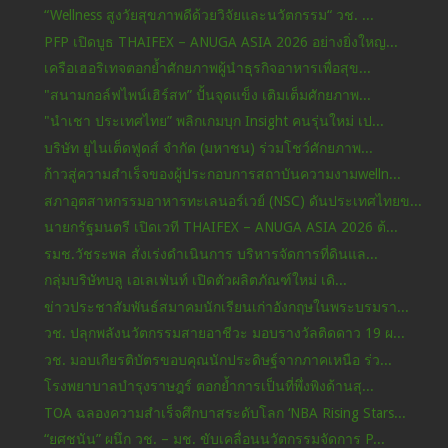
“Wellness สูงวัยสุขภาพดีด้วยวิจัยและนวัตกรรม“ วช. ...
PFP เปิดบูธ THAIFEX – ANUGA ASIA 2026 อย่างยิ่งใหญ...
เครือเฮอริเทจตอกย้ำศักยภาพผู้นำธุรกิจอาหารเพื่อสุข...
"สนามกอล์ฟไพน์เฮิร์สท” ปั้นจุดแข็ง เติมเต็มศักยภาพ...
"นำเชา ประเทศไทย” พลิกเกมบุก Insight คนรุ่นใหม่ เป...
บริษัท ยูไนเต็ดฟูดส์ จำกัด (มหาชน) ร่วมโชว์ศักยภาพ...
ก้าวสู่ความสำเร็จของผู้ประกอบการสถาบันความงามwelln...
สภาอุตสาหกรรมอาหารทะเลนอร์เวย์ (NSC) ดันประเทศไทยข...
นายกรัฐมนตรี เปิดเวที THAIFEX – ANUGA ASIA 2026 ต้...
รมช.วัชระพล สั่งเร่งดำเนินการ บริหารจัดการที่ดินแล...
กลุ่มบริษัทบลู เอเลเฟ่นท์ เปิดตัวผลิตภัณฑ์ใหม่ เดิ...
ข่าวประชาสัมพันธ์สมาคมนักเรียนเก่าอังกฤษในพระบรมรา...
วช. ปลุกพลังนวัตกรรมสายอาชีวะ มอบรางวัลติดดาว 19 ผ...
วช. มอบเกียรติบัตรขอบคุณนักประดิษฐ์จากภาคเหนือ ร่ว...
โรงพยาบาลบำรุงราษฎร์ ตอกย้ำการเป็นที่พึ่งพิงด้านสุ...
TOA ฉลองความสำเร็จศึกบาสระดับโลก ‘NBA Rising Stars...
“ยศชนัน” ผนึก วช. – มช. ขับเคลื่อนนวัตกรรมจัดการ P...