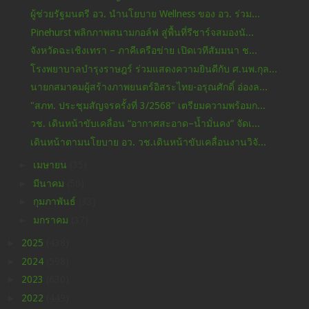
ผู้ช่วยรัฐมนตรี อว. นำนโยบาย Wellness ของ อว. ร่วม...
Pinehurst พลิกภาพสนามกอล์ฟ สู่พื้นที่รีชาร์จสมองนั...
จังหวัดฉะเชิงเทรา – ภาคีเครือข่าย เปิดเวทีสัมมนา ช...
โรงพยาบาลบำรุงราษฎร์ ร่วมแสดงความยินดีกับ ศ.นพ.กุล...
นายกสมาคมผู้สร้างภาพยนตร์อิสระไทย-อรุณศักดิ์ อ่องล...
"สภท. ประชุมสัญจรครั้งที่ 3/2568" เตรียมความพร้อมก...
วช. เดินหน้าขับเคลื่อน “อากาศสะอาด–น้ำมั่นคง” จัดเ...
เดินหน้าตามนโยบาย อว. วช.เดินหน้าขับเคลื่อนงานวิจั...
►
เมษายน
(35)
►
มีนาคม
(50)
►
กุมภาพันธ์
(33)
►
มกราคม
(37)
►
2025
(438)
►
2024
(598)
►
2023
(630)
►
2022
(449)