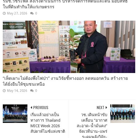
รมช.วัชระพล สั่งเร่งดำเนินการ บริหารจัดการที่ดินและดิน มอบสิทธิ
ในที่ดินทำกินให้แก่เกษตรกร
May 27, 2026
0
“เห็ดเผาะไม่ต้องพึ่งไฟป่า” งานวิจัยชี้ทางออก ลดหมอกควัน สร้างราย
ได้ยั่งยืนให้ชุมชนเหนือ
May 14, 2026
0
PREVIOUS
NEXT
เริ่มแล้วอย่างเป็น
วช. เดินหน้าขับ
ทางการ Thailand
เคลื่อน “อากาศ
MICE Week 2026
สะอาด–น้ำมั่นคง”
สัปดาห์ไมซ์แห่งชาติ
จัดเวทีน่าน–แพร่
ระดมพลังวิจัย-