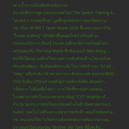
เลาะรั้วการเมืองดีลลับสลับร่าง!
สมาคมฝึกการพูด แห่งประเทศไทย"The Speech Training A...
ไฮเออร์ x กรมพลศึกษา บูมศึกลูกหนังเยาวชนเปิดสนาม “...
วช. เปิดเวที NRCT Open House 2026 ชี้แจงกรอบการวิจ...
“ใบเตย สุวพิชญ์” เสิร์ฟบิวตี้ลุคสุดโกลว์ พร้อมด้วย...
กรมส่งเสริมการเรียนรู้ กระทรวงศึกษาธิการพร้อมด้วยก...
เตรียมพบกับ The Final Match ศึกชิงแชมป์ NBA Rising...
ฟอร์ติเน็ตเผย องค์กรไทยเจอความซับซ้อนด้านไซเบอร์เพ...
เซ็นทรัลพัฒนา จับมือองค์กรระดับโลก UNDP และ EU พร้...
"สพฐ." ผนึกกำลัง 18 หน่วยงานระดับประเทศ ลงนาม MOU ...
TOA จับมือ CPN ผสานพลังผู้นำองค์กรยั่งยืน เดินหน้า...
“เห็ดเผาะไม่ต้องพึ่งไฟป่า” งานวิจัยชี้ทางออก ลดหมอ...
โรงพยาบาลหัวใจกรุงเทพ ยกระดับสู่ “CVT Hospital of ...
หัวเว่ย จุดประกายบทใหม่แห่งเทคโนโลยี เปิดตัวหลากนว...
SudoC เทคโนโลยีวิเคราะห์สุขภาพเชิงลึก ตอบโจทย์เทรน...
วช. หนุนทุนวิจัย “นวัตกรรมห้องลดฝุ่นแรงดันบวกควบคู...
บราเดอร์เปิดแคมเปญ “Brother Ink Tank ที่อิ้งค์เลือ...