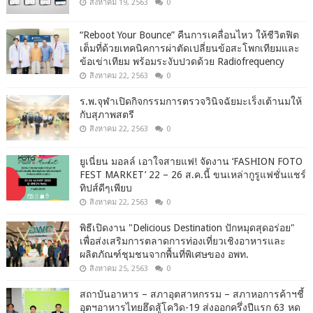
สิงหาคม 19, 2563
0
“Reboot Your Bounce” คืนการเคลื่อนไหว ให้ชีวิตฟิต
เต็มที่ด้วยเทคนิคการผ่าตัดเปลี่ยนข้อสะโพกเทียมและ
ข้อเข่าเทียม พร้อมระงับปวดด้วย Radiofrequency
สิงหาคม 22, 2563
0
ร.พ.จุฬาเปิดกิจกรรมการตรวจวินิจฉัยมะเร็งเต้านมให้
กับสุภาพสตรี
สิงหาคม 22, 2563
0
ยูเนี่ยน มอลล์ เอาใจสายแฟ! จัดงาน ‘FASHION FOTO
FEST MARKET’ 22 – 26 ส.ค.นี้ ขนเหล่ากูรูแฟชั่นแชร์
ทิปส์ดีๆเพียบ
สิงหาคม 22, 2563
0
พิธีเปิดงาน "Delicious Destination ปักหมุดสุดอร่อย"
เพื่อส่งเสริมการตลาดการท่องเที่ยวเชิงอาหารและ
ผลิตภัณฑ์ชุมชนจากพื้นที่พิเศษของ อพท.
สิงหาคม 25, 2563
0
สถาบันอาหาร – สภาอุตสาหกรรม – สภาหอการค้าฯชี้
อุตฯอาหารไทยฮึดสู้โควิด-19 ส่งออกครึ่งปีแรก 63 หด