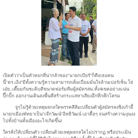
เปิดตัวว่าเป็นหัวหอกที่น่ากลัวของ"นายกเบียร์”ก็คือเธอคน
นี้"ดร.เอิง”มีทั้งความรู้ความสามารถเต็มเปี่ยมมั่นใจล้านเปอร์เซ็น โธ่
เอ๋ย..เตี๊ยมกันซะดิบดีขนาดฟอร์มทีมผู้สมัครสม.ทั้ง4เขตอย่างแน่น
ปึ๊กปั๊ก ออกงานเดินลงพื้นที่สร้างกระแสหาเสียงอึกทึกคึกโครม
จู่ๆไม่รู้ด้วยเหตุผลกลใดพรรคสีส้มเปลี่ยนตัวผู้สมัครลงชิงเก้าอี้
นายกเมืองพัทยาเป็น"เจ๊กวัฒน์”อิทธิวัฒน์ เอาดื้อๆ จนสร้างความงุนงง
ไปทั้งบ้านทั้งเมืองอะไรเกิดขึ้น!
ใครสั่งให้เปลี่ยนตัว เปลี่ยนด้วยเหตุผลกลใดไม่ปรากฏ หรือประเมิน