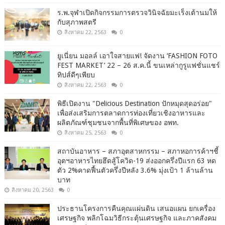
ร.พ.จุฬาเปิดกิจกรรมการตรวจวินิจฉัยมะเร็งเต้านมให้
กับสุภาพสตรี
สิงหาคม 22, 2563
0
ยูเนี่ยน มอลล์ เอาใจสายแฟ! จัดงาน ‘FASHION FOTO
FEST MARKET’ 22 – 26 ส.ค.นี้ ขนเหล่ากูรูแฟชั่นแชร์
ทิปส์ดีๆเพียบ
สิงหาคม 22, 2563
0
พิธีเปิดงาน "Delicious Destination ปักหมุดสุดอร่อย"
เพื่อส่งเสริมการตลาดการท่องเที่ยวเชิงอาหารและ
ผลิตภัณฑ์ชุมชนจากพื้นที่พิเศษของ อพท.
สิงหาคม 25, 2563
0
สถาบันอาหาร – สภาอุตสาหกรรม – สภาหอการค้าฯชี้
อุตฯอาหารไทยฮึดสู้โควิด-19 ส่งออกครึ่งปีแรก 63 หด
ตัว 2%คาดฟื้นตัวครึ่งปีหลัง 3.6% มุ่งเป้า 1 ล้านล้าน
บาท
สิงหาคม 20, 2563
0
ประธานโครงการคืนคุณแผ่นดิน เสนอแผน ยกเครื่อง
เศรษฐกิจ พลิกโฉมวิธีกระตุ้นเศรษฐกิจ และภาคสังคม