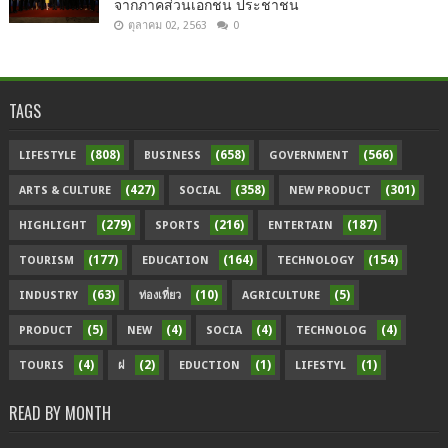
จากภาคส่วนเอกชน ประชาชน
ตุลาคม 02, 2563
0
TAGS
(808)
(658)
(566)
LIFESTYLE
BUSINESS
GOVERNMENT
(427)
(358)
(301)
ARTS & CULTURE
SOCIAL
NEW PRODUCT
(279)
(216)
(187)
HIGHLIGHT
SPORTS
ENTERTAIN
(177)
(164)
(154)
TOURISM
EDUCATION
TECHNOLOGY
(63)
(10)
(5)
INDUSTRY
ท่องเที่ยว
AGRICULTURE
(5)
(4)
(4)
(4)
PRODUCT
NEW
SOCIA
TECHNOLOG
(4)
(2)
(1)
(1)
TOURIS
ฝ
EDUCTION
LIFESTYL
READ BY MONTH