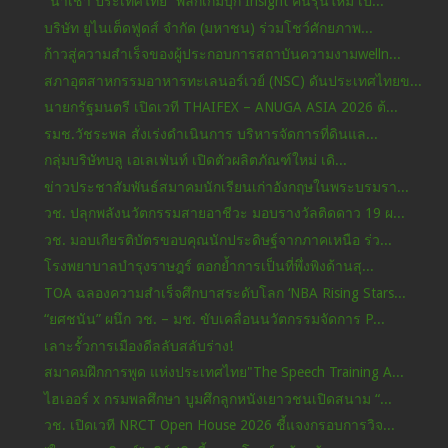
"นำเชา ประเทศไทย” พลิกเกมบุก Insight คนรุ่นใหม่ เป...
บริษัท ยูไนเต็ดฟูดส์ จำกัด (มหาชน) ร่วมโชว์ศักยภาพ...
ก้าวสู่ความสำเร็จของผู้ประกอบการสถาบันความงามwelln...
สภาอุตสาหกรรมอาหารทะเลนอร์เวย์ (NSC) ดันประเทศไทยข...
นายกรัฐมนตรี เปิดเวที THAIFEX – ANUGA ASIA 2026 ต้...
รมช.วัชระพล สั่งเร่งดำเนินการ บริหารจัดการที่ดินแล...
กลุ่มบริษัทบลู เอเลเฟ่นท์ เปิดตัวผลิตภัณฑ์ใหม่ เดิ...
ข่าวประชาสัมพันธ์สมาคมนักเรียนเก่าอังกฤษในพระบรมรา...
วช. ปลุกพลังนวัตกรรมสายอาชีวะ มอบรางวัลติดดาว 19 ผ...
วช. มอบเกียรติบัตรขอบคุณนักประดิษฐ์จากภาคเหนือ ร่ว...
โรงพยาบาลบำรุงราษฎร์ ตอกย้ำการเป็นที่พึ่งพิงด้านสุ...
TOA ฉลองความสำเร็จศึกบาสระดับโลก ‘NBA Rising Stars...
“ยศชนัน” ผนึก วช. – มช. ขับเคลื่อนนวัตกรรมจัดการ P...
เลาะรั้วการเมืองดีลลับสลับร่าง!
สมาคมฝึกการพูด แห่งประเทศไทย"The Speech Training A...
ไฮเออร์ x กรมพลศึกษา บูมศึกลูกหนังเยาวชนเปิดสนาม “...
วช. เปิดเวที NRCT Open House 2026 ชี้แจงกรอบการวิจ...