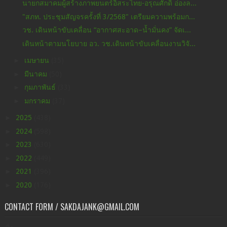
นายกสมาคมผู้สร้างภาพยนตร์อิสระไทย-อรุณศักดิ์ อ่องล...
"สภท. ประชุมสัญจรครั้งที่ 3/2568" เตรียมความพร้อมก...
วช. เดินหน้าขับเคลื่อน “อากาศสะอาด–น้ำมั่นคง” จัดเ...
เดินหน้าตามนโยบาย อว. วช.เดินหน้าขับเคลื่อนงานวิจั...
►
เมษายน
(35)
►
มีนาคม
(50)
►
กุมภาพันธ์
(33)
►
มกราคม
(37)
►
2025
(438)
►
2024
(598)
►
2023
(630)
►
2022
(449)
►
2021
(396)
►
2020
(176)
CONTACT FORM / SAKDAJANK@GMAIL.COM