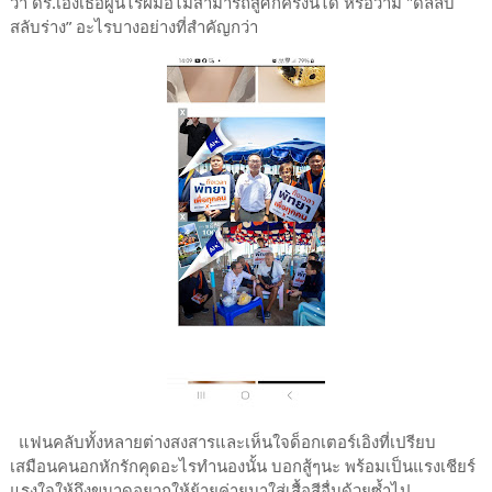
ว่า ดร.เอิงเธอผู้นี้ไร้ฝีมือไม่สามารถสู้ศึกครั้งนี้ได้ หรือว่ามี "ดีลลับ
สลับร่าง” อะไรบางอย่างที่สำคัญกว่า
แฟนคลับทั้งหลายต่างสงสารและเห็นใจด็อกเตอร์เอิงที่เปรียบ
เสมือนคนอกหักรักคุดอะไรทำนองนั้น บอกสู้ๆนะ พร้อมเป็นแรงเชียร์
แรงใจให้ถึงขนาดอยากให้ย้ายค่ายมาใส่เสื้อสีอื่นด้วยซ้ำไป