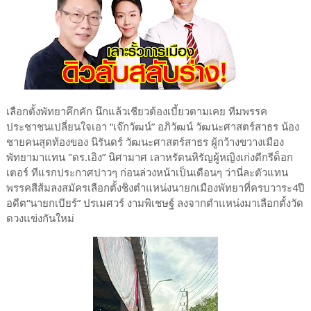
เลือกตั้งพัทยาคึกคัก นึกแล้วเชียวต้องเบี้ยวตามเคย ทีมพรรค
ประชาชนเปลี่ยนใจเอา “เจ๊กวัฒน์” อภิวัฒน์ วัฒนะศาสตร์สาธร น้อง
ชายคนสุดท้องของ นิรันดร์ วัฒนะศาสตร์สาธร ผู้กว้างขวางเมือง
พัทยามาแทน "ดร.เอิง” นิศามาศ เลาหรัตนหิรัญผู้หญิงเก่งดีกรีด็อก
เตอร์ ทีแรกประกาศปาวๆ ก่อนล่วงหน้าเป็นเดือนๆ ว่านี่ละตัวแทน
พรรคสีส้มลงสมัครเลือกตั้งชิงตำแหน่งนายกเมืองพัทยาที่ครบวาระ4ปี
อดีต“นายกเบียร์” ปรเมศวร์ งามพิเชษฐ์ ลงจากตำแหน่งมาเลือกตั้งวัด
ดวงแข่งกันใหม่