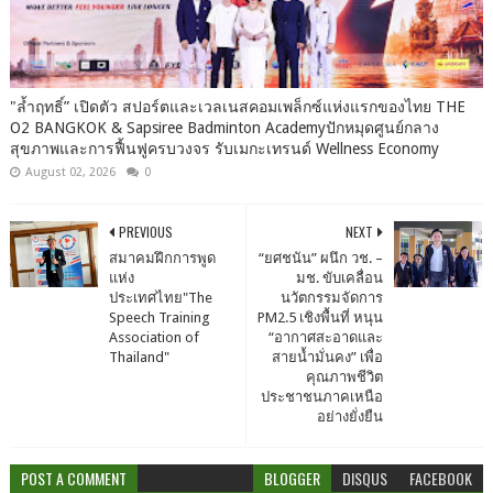
"ล้ำฤทธิ์” เปิดตัว สปอร์ตและเวลเนสคอมเพล็กซ์แห่งแรกของไทย THE
O2 BANGKOK & Sapsiree Badminton Academyปักหมุดศูนย์กลาง
สุขภาพและการฟื้นฟูครบวงจร รับเมกะเทรนด์ Wellness Economy
August 02, 2026
0
PREVIOUS
NEXT
สมาคมฝึกการพูด
“ยศชนัน” ผนึก วช. –
แห่ง
มช. ขับเคลื่อน
ประเทศไทย"The
นวัตกรรมจัดการ
Speech Training
PM2.5 เชิงพื้นที่ หนุน
Association of
“อากาศสะอาดและ
Thailand"
สายน้ำมั่นคง” เพื่อ
คุณภาพชีวิต
ประชาชนภาคเหนือ
อย่างยั่งยืน
POST A COMMENT
BLOGGER
DISQUS
FACEBOOK