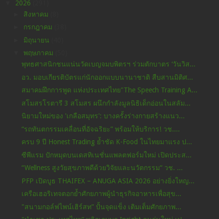
▼
2026
(291)
►
สิงหาคม
(8)
►
กรกฎาคม
(38)
►
มิถุนายน
(40)
▼
พฤษภาคม
(50)
พุทธศาสนิกชนแน่นวัดเบญจมบพิตรฯ ร่วมตักบาตร ‘วันวิส...
อว. มอบเกียรติบัตรแก่นักออกแบบนานาชาติ สืบสานมิติศ...
สมาคมฝึกการพูด แห่งประเทศไทย"The Speech Training A...
สโมสรโรตารี 3 สโมสร ผนึกกำลังมูลนิธิเด็กอ่อนในสลัม...
นิยามใหม่ของ 'เกลือสมุทร': บางครั้งร่างกายสร้างแนว...
“รถทันตกรรมเคลื่อนที่อัจฉริยะ” พร้อมให้บริการ! วช....
ครบ 9 ปี Honest Trading ย้ำชัด K-Food ในไทยมาแรง ป...
ซีพีแรม ปักหมุดบนเดสทิเนชั่นแพลตฟอร์มใหม่ เปิดประส...
“Wellness สูงวัยสุขภาพดีด้วยวิจัยและนวัตกรรม“ วช. ...
PFP เปิดบูธ THAIFEX – ANUGA ASIA 2026 อย่างยิ่งใหญ...
เครือเฮอริเทจตอกย้ำศักยภาพผู้นำธุรกิจอาหารเพื่อสุข...
"สนามกอล์ฟไพน์เฮิร์สท” ปั้นจุดแข็ง เติมเต็มศักยภาพ...