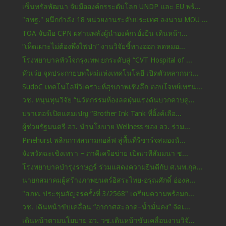
เซ็นทรัลพัฒนา จับมือองค์กรระดับโลก UNDP และ EU พร้...
"สพฐ." ผนึกกำลัง 18 หน่วยงานระดับประเทศ ลงนาม MOU ...
TOA จับมือ CPN ผสานพลังผู้นำองค์กรยั่งยืน เดินหน้า...
“เห็ดเผาะไม่ต้องพึ่งไฟป่า” งานวิจัยชี้ทางออก ลดหมอ...
โรงพยาบาลหัวใจกรุงเทพ ยกระดับสู่ “CVT Hospital of ...
หัวเว่ย จุดประกายบทใหม่แห่งเทคโนโลยี เปิดตัวหลากนว...
SudoC เทคโนโลยีวิเคราะห์สุขภาพเชิงลึก ตอบโจทย์เทรน...
วช. หนุนทุนวิจัย “นวัตกรรมห้องลดฝุ่นแรงดันบวกควบคู...
บราเดอร์เปิดแคมเปญ “Brother Ink Tank ที่อิ้งค์เลือ...
ผู้ช่วยรัฐมนตรี อว. นำนโยบาย Wellness ของ อว. ร่วม...
Pinehurst พลิกภาพสนามกอล์ฟ สู่พื้นที่รีชาร์จสมองนั...
จังหวัดฉะเชิงเทรา – ภาคีเครือข่าย เปิดเวทีสัมมนา ช...
โรงพยาบาลบำรุงราษฎร์ ร่วมแสดงความยินดีกับ ศ.นพ.กุล...
นายกสมาคมผู้สร้างภาพยนตร์อิสระไทย-อรุณศักดิ์ อ่องล...
"สภท. ประชุมสัญจรครั้งที่ 3/2568" เตรียมความพร้อมก...
วช. เดินหน้าขับเคลื่อน “อากาศสะอาด–น้ำมั่นคง” จัดเ...
เดินหน้าตามนโยบาย อว. วช.เดินหน้าขับเคลื่อนงานวิจั...