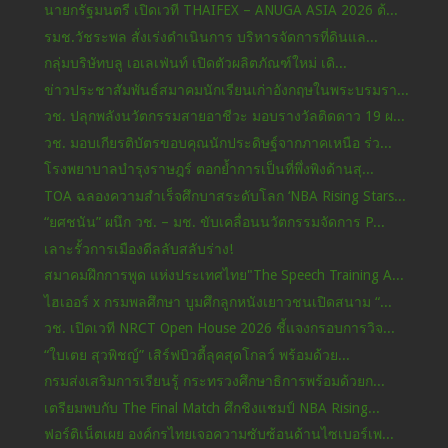
นายกรัฐมนตรี เปิดเวที THAIFEX – ANUGA ASIA 2026 ต้...
รมช.วัชระพล สั่งเร่งดำเนินการ บริหารจัดการที่ดินแล...
กลุ่มบริษัทบลู เอเลเฟ่นท์ เปิดตัวผลิตภัณฑ์ใหม่ เดิ...
ข่าวประชาสัมพันธ์สมาคมนักเรียนเก่าอังกฤษในพระบรมรา...
วช. ปลุกพลังนวัตกรรมสายอาชีวะ มอบรางวัลติดดาว 19 ผ...
วช. มอบเกียรติบัตรขอบคุณนักประดิษฐ์จากภาคเหนือ ร่ว...
โรงพยาบาลบำรุงราษฎร์ ตอกย้ำการเป็นที่พึ่งพิงด้านสุ...
TOA ฉลองความสำเร็จศึกบาสระดับโลก ‘NBA Rising Stars...
“ยศชนัน” ผนึก วช. – มช. ขับเคลื่อนนวัตกรรมจัดการ P...
เลาะรั้วการเมืองดีลลับสลับร่าง!
สมาคมฝึกการพูด แห่งประเทศไทย"The Speech Training A...
ไฮเออร์ x กรมพลศึกษา บูมศึกลูกหนังเยาวชนเปิดสนาม “...
วช. เปิดเวที NRCT Open House 2026 ชี้แจงกรอบการวิจ...
“ใบเตย สุวพิชญ์” เสิร์ฟบิวตี้ลุคสุดโกลว์ พร้อมด้วย...
กรมส่งเสริมการเรียนรู้ กระทรวงศึกษาธิการพร้อมด้วยก...
เตรียมพบกับ The Final Match ศึกชิงแชมป์ NBA Rising...
ฟอร์ติเน็ตเผย องค์กรไทยเจอความซับซ้อนด้านไซเบอร์เพ...