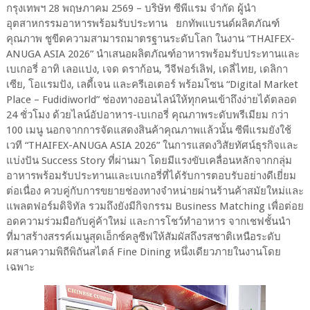
กรุงเทพฯ 28 พฤษภาคม 2569 – บริษัท ซีพีแรม จำกัด ผู้นำ
อุตสาหกรรมอาหารพร้อมรับประทาน ยกทัพแบรนด์ผลิตภัณฑ์
คุณภาพ ชูขีดความสามารถมาตรฐานระดับโลก ในงาน “THAIFEX-
ANUGA ASIA 2026” นำเสนอผลิตภัณฑ์อาหารพร้อมรับประทานและ
เบเกอรี่ อาทิ เลอแปง, เจด ดราก้อน, วีจีฟอร์เลิฟ, เดลี่ไทย, เดลิกา
เซีย, โอแรมปัง, เลดี้เจน และครีเอเตอร์ พร้อมโซน “Digital Market
Place – Fudidiworld” ช่องทางออนไลน์ให้ทุกคนเข้าถึงง่ายได้ตลอด
24 ชั่วโมง ด้วยไลน์อัปอาหาร-เบเกอรี่ คุณภาพระดับพรีเมียม กว่า
100 เมนู นอกจากการจัดแสดงสินค้าคุณภาพแล้วนั้น ซีพีแรมยังใช้
เวที “THAIFEX-ANUGA ASIA 2026” ในการแสดงวิสัยทัศน์ธุรกิจและ
แบ่งปัน Success Story ที่ผ่านมา โดยมีแรงขับเคลื่อนหลักจากกลุ่ม
อาหารพร้อมรับประทานและเบเกอรี่ที่ได้รับการตอบรับอย่างดีเยี่ยม
ต่อเนื่อง ควบคู่กับการขยายช่องทางจำหน่ายผ่านร้านค้าสมัยใหม่และ
แพลตฟอร์มดิจิทัล รวมถึงยังมีกิจกรรม Business Matching เพื่อต่อย
อดความร่วมมือกับคู่ค้าใหม่ และการโชว์ทำอาหาร จากเชฟชั้นนำ
ที่มาสร้างสรรค์เมนูสุดเอ็กซ์คลูซีฟให้สัมผัสถึงรสชาติเหนือระดับ
ผสานความพิถีพิถันสไตล์ Fine Dining หนึ่งเดียวภายในงานโดย
เฉพาะ