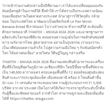
“การเข้าร่วมงานดังกล่าวเมื่อปีที่ผ่านมา เราได้แลกเปลี่ยนมุมมองกับ
พันธมิตรคู่ค้าในเกาหลีใต้ ซึ่งทำให้ เราได้ทราบถึงกระแสความนิยม
ขนมเพื่อสุขภาพในตลาดต่างประเทศ นำมาสู่การใช้วัตถุดิบ กล้วย
หอม ในประเทศไทย มาพัฒนาเป็นผลิตภัณฑ์ Le Pan Moist
Banana Bread ที่เราส่งออก ไปวางจำหน่าย ทั่วเกาหลีใต้ สะท้อนทั้ง
ศักยภาพของเวที THAIFEX – ANUGA ASIA 2026 และมาตรฐานการ
ผลิตระดับโลกของซีพีแรม ตลอดจนความมุ่งมั่นในการผลักดันซอฟต์
พาวเวอร์อาหารไทย สู่ตลาดสากล อย่างเป็นรูปธรรม เรามองว่าจะ
เป็นเวทีต่อยอดความสำเร็จ ไปสู่ความร่วมมือใหม่ ๆ กับพันธมิตรทั่ว
โลก ได้อย่างต่อเนื่อง” นายวิเศษ วิศิษฏ์วิญญู กล่าวเสริม
THAIFEX – ANUGA ASIA 2026 คืองานแสดงสินค้าอาหารและเครื่อง
ดื่มที่ยิ่งใหญ่ที่สุดในภูมิภาค เอเชียแปซิฟิก โดยปีนี้ขยายพื้นที่จัดงาน
เป็น 140,000 ตารางเมตร ครอบคลุมพื้นที่ถึง 12 ฮอลล์ของศูนย์แสดง
สินค้าและการประชุมอิมแพ็ค เมืองทองธานี พร้อม 9 โซนสินค้าชั้น
นำ และ 11 เทรนด์อาหารแห่งอนาคต รวมผู้ประกอบการกว่า 3,300
บริษัท จาก 60 ประเทศ เปิดโอกาสให้เกิดการเจรจาธุรกิจระดับบิ๊กดีล
กับผู้ซื้อและซัพพลายเออร์ จากทั่วโลก สามารถดูรายละเอียดเพิ่มเติม
ได้ที่ https://thaifex-anuga.com