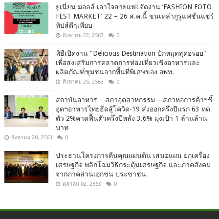
ยูเนี่ยน มอลล์ เอาใจสายแฟ! จัดงาน ‘FASHION FOTO
FEST MARKET’ 22 – 26 ส.ค.นี้ ขนเหล่ากูรูแฟชั่นแชร์
ทิปส์ดีๆเพียบ
สิงหาคม 22, 2563
0
พิธีเปิดงาน "Delicious Destination ปักหมุดสุดอร่อย"
เพื่อส่งเสริมการตลาดการท่องเที่ยวเชิงอาหารและ
ผลิตภัณฑ์ชุมชนจากพื้นที่พิเศษของ อพท.
สิงหาคม 25, 2563
0
สถาบันอาหาร – สภาอุตสาหกรรม – สภาหอการค้าฯชี้
อุตฯอาหารไทยฮึดสู้โควิด-19 ส่งออกครึ่งปีแรก 63 หด
ตัว 2%คาดฟื้นตัวครึ่งปีหลัง 3.6% มุ่งเป้า 1 ล้านล้าน
บาท
สิงหาคม 20, 2563
0
ประธานโครงการคืนคุณแผ่นดิน เสนอแผน ยกเครื่อง
เศรษฐกิจ พลิกโฉมวิธีกระตุ้นเศรษฐกิจ และภาคสังคม
จากภาคส่วนเอกชน ประชาชน
ตุลาคม 02, 2563
0