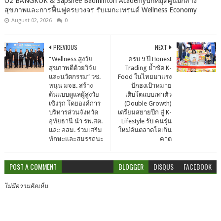
O2 BANGKOK & Sapsiree Badminton Academyปักหมุดศูนย์กลาง
สุขภาพและการฟื้นฟูครบวงจร รับเมกะเทรนด์ Wellness Economy
August 02, 2026
0
PREVIOUS
NEXT
“Wellness สูงวัย
ครบ 9 ปี Honest
สุขภาพดีด้วยวิจัย
Trading ย้ำชัด K-
และนวัตกรรม“ วช.
Food ในไทยมาแรง
หนุน มจธ. สร้าง
ปักธงเป้าหมาย
ต้นแบบดูแลผู้สูงวัย
เติบโตแบบเท่าตัว
เชิงรุก โดยองค์การ
(Double Growth)
บริหารส่วนจังหวัด
เตรียมสยายปีก สู่ K-
อุทัยธานี นำ รพ.สต.
Lifestyle รับ คนรุ่น
และ อสม. ร่วมเสริม
ใหม่ดันตลาดโตเกิน
ทักษะและสมรรถนะ
คาด
POST A COMMENT
BLOGGER
DISQUS
FACEBOOK
ไม่มีความคิดเห็น