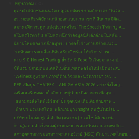
▼
พฤษภาคม
(50)
พุทธศาสนิกชนแน่นวัดเบญจมบพิตรฯ ร่วมตักบาตร ‘วันวิส...
อว. มอบเกียรติบัตรแก่นักออกแบบนานาชาติ สืบสานมิติศ...
สมาคมฝึกการพูด แห่งประเทศไทย"The Speech Training A...
สโมสรโรตารี 3 สโมสร ผนึกกำลังมูลนิธิเด็กอ่อนในสลัม...
นิยามใหม่ของ 'เกลือสมุทร': บางครั้งร่างกายสร้างแนว...
“รถทันตกรรมเคลื่อนที่อัจฉริยะ” พร้อมให้บริการ! วช....
ครบ 9 ปี Honest Trading ย้ำชัด K-Food ในไทยมาแรง ป...
ซีพีแรม ปักหมุดบนเดสทิเนชั่นแพลตฟอร์มใหม่ เปิดประส...
“Wellness สูงวัยสุขภาพดีด้วยวิจัยและนวัตกรรม“ วช. ...
PFP เปิดบูธ THAIFEX – ANUGA ASIA 2026 อย่างยิ่งใหญ...
เครือเฮอริเทจตอกย้ำศักยภาพผู้นำธุรกิจอาหารเพื่อสุข...
"สนามกอล์ฟไพน์เฮิร์สท” ปั้นจุดแข็ง เติมเต็มศักยภาพ...
"นำเชา ประเทศไทย” พลิกเกมบุก Insight คนรุ่นใหม่ เป...
บริษัท ยูไนเต็ดฟูดส์ จำกัด (มหาชน) ร่วมโชว์ศักยภาพ...
ก้าวสู่ความสำเร็จของผู้ประกอบการสถาบันความงามwelln...
สภาอุตสาหกรรมอาหารทะเลนอร์เวย์ (NSC) ดันประเทศไทยข...