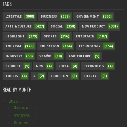
TAGS
(808)
(659)
(566)
LIFESTYLE
BUSINESS
GOVERNMENT
(427)
(358)
(301)
ARTS & CULTURE
SOCIAL
NEW PRODUCT
(279)
(216)
(187)
HIGHLIGHT
SPORTS
ENTERTAIN
(178)
(164)
(154)
TOURISM
EDUCATION
TECHNOLOGY
(63)
(10)
(5)
INDUSTRY
ท่องเที่ยว
AGRICULTURE
(5)
(4)
(4)
(4)
PRODUCT
NEW
SOCIA
TECHNOLOG
(4)
(2)
(1)
(1)
TOURIS
ฝ
EDUCTION
LIFESTYL
READ BY MONTH
▼
2026
(293)
►
สิงหาคม
(10)
►
กรกฎาคม
(38)
►
มิถุนายน
(40)