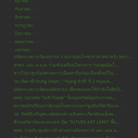
►
ตุลาคม
(71)
►
กันยายน
(47)
►
สิงหาคม
(56)
►
กรกฎาคม
(53)
►
มิถุนายน
(49)
►
พฤษภาคม
(46)
▼
เมษายน
(54)
ปลัดกระทรวงวัฒนธรรม ร่วมงานสมโภชปราสาทสายรุ้ง (พระ...
สกสว. และ ส.อ.ท. ร่วมขับเคลื่อนโครงการ ‘กองทุนอินโ...
ชาวไร่ยาสูบร้องพรรคการเมืองหารือก่อนเลือกตั้งแก้ไข...
วธ.เปิดเวที Young Smart : “Young ทำดี” ปี 2 หนุนเด...
ปลัดกระทรวงวัฒนปลัดธรรม เยี่ยมชมและให้กำลังใจศิลปิ...
ททท. ปลุกพลัง “Soft Power” ปั้นขุมทรัพย์จุดประกายต...
สมาคมนักเรียนเก่าอังกฤษในพระบรมราชูปถัมภ์จัด“ดินเน...
วธ. จัดพิธีเจริญพระพุทธมนต์ เฉลิมพระเกียรติสมเด็จพ...
ฟิวเจอร์พาร์คและสเปลล์ เปิด “FUTURE ART LAND” พื้น...
ททท. ร่วมกับ ศูนย์การค้าสามย่านมิตรทาวน์ และ ออล อ...