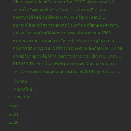
เปิดตลาดผลิตภัณฑ์วัฒนธรรมไทย CPOT สู่ห้างสรรพสินค้...
วธ.รับโล่ “องค์กรเกียรติยศ” และ “องค์กรคนดี” ด้านก...
สมัครปาร์ตี้ลิสต์ จับได้หมายเลข 49 พร้อมนั่งแคนดิเ...
สมาคมนิสิตเก่าวิศวกรรมศาสตร์ มหาวิทยาลัยเกษตรศาสตร...
สมาคมโรงแรมไทยได้จัดการประชุมเดือนเมษายน 2566
ททท. ชวนร่วมงานเทศกาล “หาบน้ำเขื่อนฮดธาตุ” พระธาตุ...
กรมการพัฒนาชุมชน เปิดโครงการพัฒนาผลิตภัณฑ์ OTOP กล...
กัลเดอร์มา ยกระดับผู้นำนวัตกรรมความงาม เชิญคณะแพทย...
DINNER-TALKดร.โสภาพิมพ์ (เศรษฐบุตร) สิมะกุลธร นายก...
วธ. จัดบรรพชาสามเณรและบวชศีลจาริณี 141 รูป/คน เฉล...
►
มีนาคม
(66)
►
กุมภาพันธ์
(45)
►
มกราคม
(25)
►
2022
(449)
►
2021
(396)
►
2020
(176)