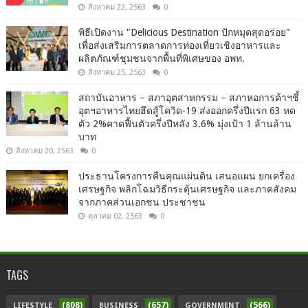
สิงหาคม 22, 2563
0
พิธีเปิดงาน "Delicious Destination ปักหมุดสุดอร่อย"
เพื่อส่งเสริมการตลาดการท่องเที่ยวเชิงอาหารและ
ผลิตภัณฑ์ชุมชนจากพื้นที่พิเศษของ อพท.
สิงหาคม 25, 2563
0
สถาบันอาหาร – สภาอุตสาหกรรม – สภาหอการค้าฯชี้
อุตฯอาหารไทยฮึดสู้โควิด-19 ส่งออกครึ่งปีแรก 63 หด
ตัว 2%คาดฟื้นตัวครึ่งปีหลัง 3.6% มุ่งเป้า 1 ล้านล้าน
บาท
สิงหาคม 20, 2563
0
ประธานโครงการคืนคุณแผ่นดิน เสนอแผน ยกเครื่อง
เศรษฐกิจ พลิกโฉมวิธีกระตุ้นเศรษฐกิจ และภาคสังคม
จากภาคส่วนเอกชน ประชาชน
ตุลาคม 02, 2563
0
TAGS
(808)
(657)
(566)
LIFESTYLE
BUSINESS
GOVERNMENT