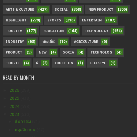
(427)
(358)
(300)
ARTS & CULTURE
SOCIAL
NEW PRODUCT
(279)
(216)
(187)
HIGHLIGHT
SPORTS
ENTERTAIN
(177)
(164)
(154)
TOURISM
EDUCATION
TECHNOLOGY
(63)
(10)
(5)
INDUSTRY
ท่องเที่ยว
AGRICULTURE
(5)
(4)
(4)
(4)
PRODUCT
NEW
SOCIA
TECHNOLOG
(4)
(2)
(1)
(1)
TOURIS
ฝ
EDUCTION
LIFESTYL
READ BY MONTH
►
2026
(289)
►
2025
(438)
►
2024
(598)
▼
2023
(630)
►
ธันวาคม
(71)
►
พฤศจิกายน
(47)