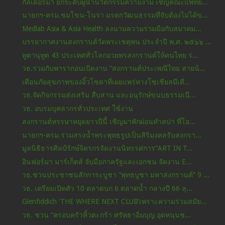
กัลเดอร์มา ยกระดับผู้นำนวัตกรรมความงาม เชิญคณะแพทย...
นายกฯ-ครม.ชมโขน-โนรา มรดกวัฒนธรรมที่จับต้องไม่ได้ข...
Medlab Asia & Asia Health ลงนามความร่วมมือกับสมาคม...
บรรยากาศงานสงกรานต์วัดพระเชตุพน ประจำปี พ.ศ. ๒๕๖๖ ...
ทูตานุทูต 43 ประเทศทั่วโลกอวยพรสงกรานต์ให้คนไทย ร่...
วธ.ร่วมกับพารากอนเปิดงาน “สงกรานต์ประเพณีไทย สายน้...
เตือนภัยสุขภาพของอิ๊วโซดาที่เผยแพร่ทางโซเชียลมีเดี...
วธ.จัดกิจกรรมส่งเสริม สืบสาน และอนุรักษ์ขนบธรรมเนี...
วธ. อบรมบุคลากรทั่วประเทศ ใช้งาน
สงกรานต์หรรษาหยุดยาวปีนี้ เชิญมาพักผ่อนทำสปา ที่โอ...
นายกฯ-ครม.ร่วมสรงน้ำพระพุทธรูปเป็นสิริมงคลรับสงกรา...
มูลนิธิธารศิลป์รักษ์จิตรกรจัดงานนิทรรศการ“ART IN T...
อินฟอร์มา มาร์เก็ตส์ จับมือภาครัฐและเอกชน จัดงาน E...
วธ.ชวนประชาชนสักการะบูชา “พุทธบูชา มหาสงกรานต์” 9 ...
วธ. เตรียมเปิดตัว 10 ตลาดบก 6 ตลาดน้ำ กลางปี 66 ลุ...
Glenfiddich ‘THE WHERE NEXT CLUB’เพราะความร่วมสมัย...
วธ. ชวน “ครอบครัวหิ้วตะกร้า ศรัทธาอิ่มบุญ อุดหนุนช...