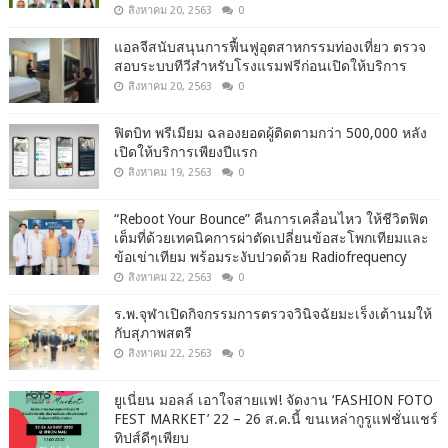
สิงหาคม 20, 2563
0
แอลจีสนับสนุนการฟื้นฟูอุตสาหกรรมท่องเที่ยว ตรวจ
สอบระบบทีวีสำหรับโรงแรมฟรีก่อนเปิดให้บริการ
สิงหาคม 20, 2563
0
ฟิตบิท พรีเมียม ฉลองยอดผู้ติดตามกว่า 500,000 หลัง
เปิดให้บริการเพียงปีแรก
สิงหาคม 19, 2563
0
“Reboot Your Bounce” คืนการเคลื่อนไหว ให้ชีวิตฟิต
เต็มที่ด้วยเทคนิคการผ่าตัดเปลี่ยนข้อสะโพกเทียมและ
ข้อเข่าเทียม พร้อมระงับปวดด้วย Radiofrequency
สิงหาคม 22, 2563
0
ร.พ.จุฬาเปิดกิจกรรมการตรวจวินิจฉัยมะเร็งเต้านมให้
กับสุภาพสตรี
สิงหาคม 22, 2563
0
ยูเนี่ยน มอลล์ เอาใจสายแฟ! จัดงาน ‘FASHION FOTO
FEST MARKET’ 22 – 26 ส.ค.นี้ ขนเหล่ากูรูแฟชั่นแชร์
ทิปส์ดีๆเพียบ