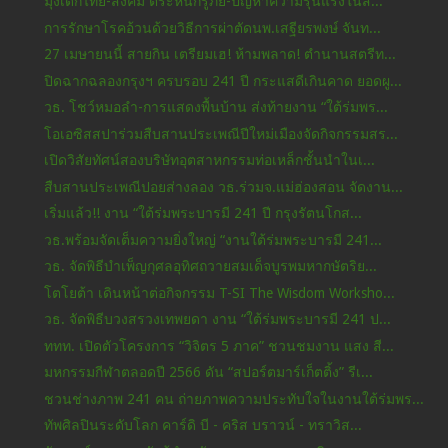
มุ่งเด็กไทย-สังคม ตระหนักรู้ภัย-ปัญหาความรุนแรงในส...
การรักษาโรคอ้วนด้วยวิธีการผ่าตัดนพ.เสฐียรพงษ์ จันท...
27 เมษายนนี้ สายกิน เตรียมเฮ! ห้ามพลาด! ตำนานสตรีท...
ปิดฉากฉลองกรุงฯ ครบรอบ 241 ปี กระแสดีเกินคาด ยอดผู...
วธ. โชว์หมอลำ-การแสดงพื้นบ้าน ส่งท้ายงาน “ใต้ร่มพร...
โอเอซิสสปาร่วมสืบสานประเพณีปีใหม่เมืองจัดกิจกรรมสร...
เปิดวิสัยทัศน์สองบริษัทอุตสาหกรรมท่อเหล็กชั้นนำในเ...
สืบสานประเพณีปอยส่างลอง วธ.ร่วมจ.แม่ฮ่องสอน จัดงาน...
เริ่มแล้ว!! งาน “ใต้ร่มพระบารมี 241 ปี กรุงรัตนโกส...
วธ.พร้อมจัดเต็มความยิ่งใหญ่ “งานใต้ร่มพระบารมี 241...
วธ. จัดพิธีบำเพ็ญกุศลอุทิศถวายสมเด็จบูรพมหากษัตริย...
โตโยต้า เดินหน้าต่อกิจกรรม T-SI The Wisdom Worksho...
วธ. จัดพิธีบวงสรวงเทพยดา งาน “ใต้ร่มพระบารมี 241 ป...
ททท. เปิดตัวโครงการ “วิจิตร 5 ภาค” ชวนชมงาน แสง สี...
มหกรรมกีฬาตลอดปี 2566 ดัน “สปอร์ตมาร์เก็ตติ้ง” รีเ...
ชวนช่างภาพ 241 คน ถ่ายภาพความประทับใจในงานใต้ร่มพร...
ทัพศิลปินระดับโลก คาร์ดิ บี - คริส บราวน์ - ทราวิส...