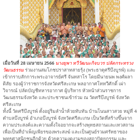
เมื่อวันที่ 28 เมษายน 2566
นางยุพา ทวีวัฒนะกิจบวร ปลัดกระทรวง
วัฒนธรรม
ร่วมงานสมโภชปราสาทสายรุ้ง (พระธาตุศรีบึงบูรพ์) และ
เข้ากราบสักการะพระอาจารย์ศรี จันทสาโร โดยมีนายนพ พงศ์ผลา
ดิสัย รองผู้ว่าราชการจังหวัดศรีสะเกษ พลอากาศโททวีศักดิ์ เผ่า
วิจารณ์ ปลัดบัญชีทหารอากาศ ผู้บริหาร หัวหน้าส่วนราชการ
วัฒนธรรมจังหวัด และประชาชนเข้าร่วม ณ วัดศรีบึงบูรพ์ จังหวัด
ศรีสะเกษ
ทั้งนี้ วัดศรีบึงบูรพ์ ตั้งอยู่ริมลำน้ำห้วยทับทัน บ้านโนนสาวสวย หมู่ที่ 4
ตำบลบึงบูรพ์ อำเภอบึงบูรพ์ จังหวัดศรีสะเกษ เป็นวัดที่สร้างขึ้นจาก
ความประสงค์และความตั้งใจอยากจะสร้างพุทธสถานและเทวสถาน
เพื่อเป็นที่บำเพ็ญเพียรของพระสงฆ์ และเป็นศูนย์รวมศรัทธาของ
พุทธศาสนิกชนอีกด้วย ด้วยความงดงามของสถาปัตยกรรม และ