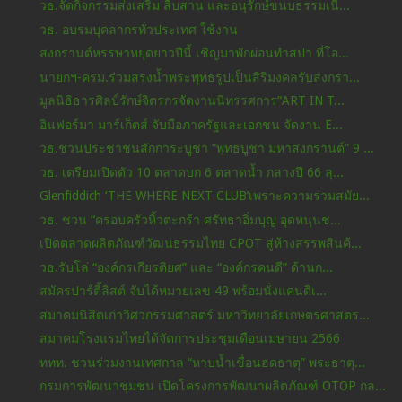
วธ.จัดกิจกรรมส่งเสริม สืบสาน และอนุรักษ์ขนบธรรมเนี...
วธ. อบรมบุคลากรทั่วประเทศ ใช้งาน
สงกรานต์หรรษาหยุดยาวปีนี้ เชิญมาพักผ่อนทำสปา ที่โอ...
นายกฯ-ครม.ร่วมสรงน้ำพระพุทธรูปเป็นสิริมงคลรับสงกรา...
มูลนิธิธารศิลป์รักษ์จิตรกรจัดงานนิทรรศการ“ART IN T...
อินฟอร์มา มาร์เก็ตส์ จับมือภาครัฐและเอกชน จัดงาน E...
วธ.ชวนประชาชนสักการะบูชา “พุทธบูชา มหาสงกรานต์” 9 ...
วธ. เตรียมเปิดตัว 10 ตลาดบก 6 ตลาดน้ำ กลางปี 66 ลุ...
Glenfiddich ‘THE WHERE NEXT CLUB’เพราะความร่วมสมัย...
วธ. ชวน “ครอบครัวหิ้วตะกร้า ศรัทธาอิ่มบุญ อุดหนุนช...
เปิดตลาดผลิตภัณฑ์วัฒนธรรมไทย CPOT สู่ห้างสรรพสินค้...
วธ.รับโล่ “องค์กรเกียรติยศ” และ “องค์กรคนดี” ด้านก...
สมัครปาร์ตี้ลิสต์ จับได้หมายเลข 49 พร้อมนั่งแคนดิเ...
สมาคมนิสิตเก่าวิศวกรรมศาสตร์ มหาวิทยาลัยเกษตรศาสตร...
สมาคมโรงแรมไทยได้จัดการประชุมเดือนเมษายน 2566
ททท. ชวนร่วมงานเทศกาล “หาบน้ำเขื่อนฮดธาตุ” พระธาตุ...
กรมการพัฒนาชุมชน เปิดโครงการพัฒนาผลิตภัณฑ์ OTOP กล...