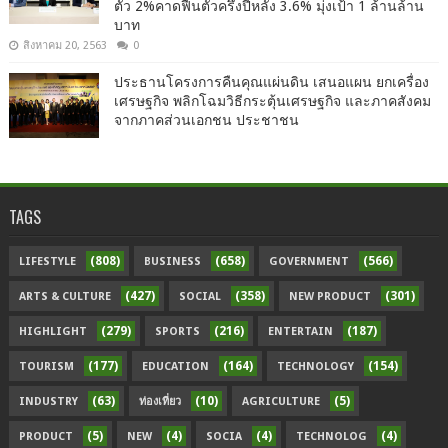
ตัว 2%คาดฟื้นตัวครึ่งปีหลัง 3.6% มุ่งเป้า 1 ล้านล้าน
บาท
สิงหาคม 20, 2563
0
ประธานโครงการคืนคุณแผ่นดิน เสนอแผน ยกเครื่อง
เศรษฐกิจ พลิกโฉมวิธีกระตุ้นเศรษฐกิจ และภาคสังคม
จากภาคส่วนเอกชน ประชาชน
TAGS
(808)
(658)
(566)
LIFESTYLE
BUSINESS
GOVERNMENT
(427)
(358)
(301)
ARTS & CULTURE
SOCIAL
NEW PRODUCT
(279)
(216)
(187)
HIGHLIGHT
SPORTS
ENTERTAIN
(177)
(164)
(154)
TOURISM
EDUCATION
TECHNOLOGY
(63)
(10)
(5)
INDUSTRY
ท่องเที่ยว
AGRICULTURE
(5)
(4)
(4)
(4)
PRODUCT
NEW
SOCIA
TECHNOLOG