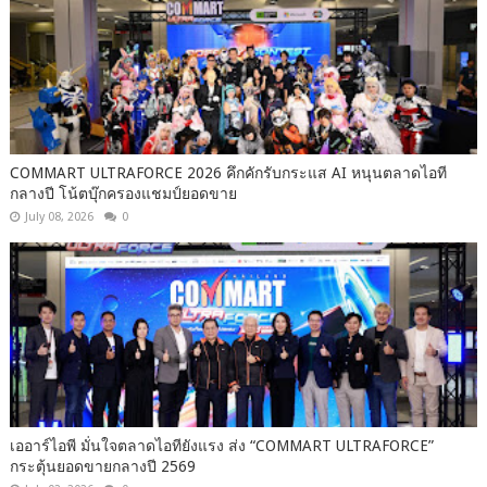
COMMART ULTRAFORCE 2026 คึกคักรับกระแส AI หนุนตลาดไอที
กลางปี โน้ตบุ๊กครองแชมป์ยอดขาย
July 08, 2026
0
เออาร์ไอพี มั่นใจตลาดไอทียังแรง ส่ง “COMMART ULTRAFORCE”
กระตุ้นยอดขายกลางปี 2569