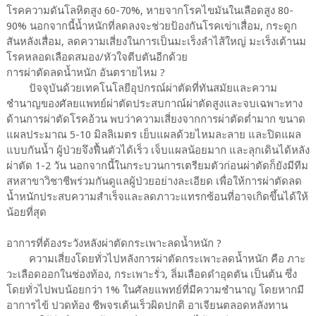
โรคความดันโลหิตสูง 60-70%, หายจากโรคไขมันในเลือดสูง 80-
90% นอกจากนี้น้ำหนักที่ลดลงจะช่วยป้องกันโรคเข่าเสื่อม, กระดูก
สันหลังเสื่อม, ลดความเสี่ยงในการเป็นมะเร็งลำไส้ใหญ่ มะเร็งเต้านม
โรคหลอดเลือดสมอง/หัวใจตีบตันอีกด้วย
การผ่าตัดลดน้ำหนัก อันตรายไหม ?
ปัจจุบันด้วยเทคโนโลยีอุปกรณ์ผ่าตัดที่ทันสมัยและความ
ชำนาญของศัลยแพทย์ผ่าตัดประสบกาณ์ผ่าตัดสูงและจบเฉพาะทาง
ด้านการผ่าตัดโรคอ้วน พบว่าความเสี่ยงจากการผ่าตัดต่ำมาก ขนาด
แผลประมาณ 5-10 มิลลิเมตร เย็บแผลด้วยไหมละลาย และปิดแผล
แบบกันน้ำ ผู้ป่วยจึงฟื้นตัวได้เร็ว เจ็บแผลน้อยมาก และลุกเดินได้หลัง
ผ่าตัด 1-2 วัน นอกจากนี้ในกระบวนการเตรียมตัวก่อนผ่าตัดก็ยังมีทีม
สหสาขาวิชาชีพร่วมกันดูแลผู้ป่วยอย่างละเอียด เพื่อให้การผ่าตัดลด
น้ำหนักประสบความสำเร็จและลดภาวะแทรกซ้อนที่อาจเกิดขึ้นได้ให้
น้อยที่สุด
อาการที่ต้องระวังหลังผ่าตัดกระเพาะลดน้ำหนัก ?
ความเสี่ยงโดยทั่วไปหลังการผ่าตัดกระเพาะลดน้ำหนัก คือ ภาะ
วะเลือดออกในช่องท้อง, กระเพาะรั่ว, ลิ่มเลือดดำอุดตัน เป็นต้น ซึ่ง
โดยทั่วไปพบน้อยกว่า 1% ในศัลยแพทย์ที่มีความชำนาญ โดยหากมี
อาการไข้ ปวดท้อง ชีพจรเต้นเร็วผิดปกติ อาเจียนตลอดหลังทาน