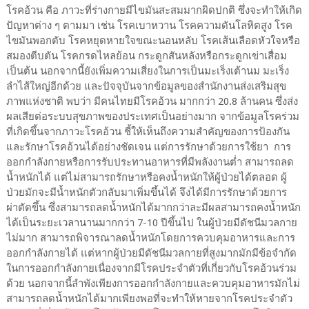
โรคอ้วน คือ ภาวะที่ร่างกายมีไขมันสะสมมากผิดปกติ ซึ่งจะทำให้เกิด
ปัญหาต่าง ๆ ตามมา เช่น โรคเบาหวาน โรคความดันโลหิตสูง โรค
ไขมันพอกตับ โรคหยุดหายใจขณะนอนหลับ โรคเส้นเลือดหัวใจหรือ
สมองตีบตัน โรคกรดไหลย้อน กระดูกสันหลังหรือกระดูกเข่าเสื่อม
เป็นต้น นอกจากนี้ยังเพิ่มความเสี่ยงในการเป็นมะเร็งเต้านม มะเร็ง
ลำไส้ใหญ่อีกด้วย และปัจจุบันจากข้อมูลของสำนักงานส่งเสริมสุข
ภาพแห่งชาติ พบว่า มีคนไทยมีโรคอ้วน มากกว่า 20.8 ล้านคน ซึ่งส่ง
ผลเสียต่อระบบสุขภาพของประเทศเป็นอย่างมาก จากข้อมูลโรคร่วม
ที่เกิดขึ้นจากภาวะโรคอ้วน ชี้ให้เห็นถึงความสำคัญของการป้องกัน
และรักษาโรคอ้วนได้อย่างชัดเจน แต่การรักษาด้วยการใช้ยา การ
ออกกำลังกายหรือการรับประทานอาหารที่มีพลังงานต่ำ สามารถลด
น้ำหนักได้ แต่ไม่สามารถรักษาหรือคงน้ำหนักให้ผู้ป่วยได้ตลอด ผู้
ป่วยมักจะมีน้ำหนักตัวกลับมาเพิ่มขึ้นได้ จึงได้มีการรักษาด้วยการ
ผ่าตัดขึ้น ซึ่งสามารถลดน้ำหนักได้มากกว่าละมีผลสามารถคงน้ำหนัก
ได้เป็นระยะเวลานานมากกว่า 7-10 ปีขึ้นไป ในผู้ป่วยมีดัชนีมวลกาย
ไม่มาก สามารถพิจารณาลดน้ำหนักโดยการควบคุมอาหารและการ
ออกกำลังกายได้ แต่หากผู้ป่วยมีดัชนีมวลกายที่สูงมากมักมีข้อจำกัด
ในการออกกำลังกายเนื่องจากมีโรคประจำตัวที่เกี่ยวกับโรคอ้วนร่วม
ด้วย นอกจากนี้ลำพังเพียงการออกกำลังกายและควบคุมอาหารมักไม่
สามารถลดน้ำหนักได้มากเพียงพอที่จะทำให้หายจากโรคประจำตัว