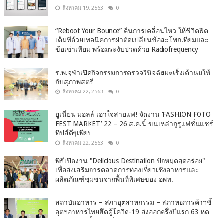
สิงหาคม 19, 2563
0
“Reboot Your Bounce” คืนการเคลื่อนไหว ให้ชีวิตฟิต
เต็มที่ด้วยเทคนิคการผ่าตัดเปลี่ยนข้อสะโพกเทียมและ
ข้อเข่าเทียม พร้อมระงับปวดด้วย Radiofrequency
ร.พ.จุฬาเปิดกิจกรรมการตรวจวินิจฉัยมะเร็งเต้านมให้
กับสุภาพสตรี
สิงหาคม 22, 2563
0
ยูเนี่ยน มอลล์ เอาใจสายแฟ! จัดงาน ‘FASHION FOTO
FEST MARKET’ 22 – 26 ส.ค.นี้ ขนเหล่ากูรูแฟชั่นแชร์
ทิปส์ดีๆเพียบ
สิงหาคม 22, 2563
0
พิธีเปิดงาน "Delicious Destination ปักหมุดสุดอร่อย"
เพื่อส่งเสริมการตลาดการท่องเที่ยวเชิงอาหารและ
ผลิตภัณฑ์ชุมชนจากพื้นที่พิเศษของ อพท.
สถาบันอาหาร – สภาอุตสาหกรรม – สภาหอการค้าฯชี้
อุตฯอาหารไทยฮึดสู้โควิด-19 ส่งออกครึ่งปีแรก 63 หด