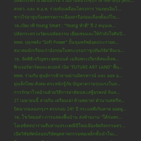
ปลัดกระทรวงวัฒนธรรม ร่วมงานสมโภชปราสาทสายรุ้ง (พระ...
สกสว. และ ส.อ.ท. ร่วมขับเคลื่อนโครงการ ‘กองทุนอินโ...
ชาวไร่ยาสูบร้องพรรคการเมืองหารือก่อนเลือกตั้งแก้ไข...
วธ.เปิดเวที Young Smart : “Young ทำดี” ปี 2 หนุนเด...
ปลัดกระทรวงวัฒนปลัดธรรม เยี่ยมชมและให้กำลังใจศิลปิ...
ททท. ปลุกพลัง “Soft Power” ปั้นขุมทรัพย์จุดประกายต...
สมาคมนักเรียนเก่าอังกฤษในพระบรมราชูปถัมภ์จัด“ดินเน...
วธ. จัดพิธีเจริญพระพุทธมนต์ เฉลิมพระเกียรติสมเด็จพ...
ฟิวเจอร์พาร์คและสเปลล์ เปิด “FUTURE ART LAND” พื้น...
ททท. ร่วมกับ ศูนย์การค้าสามย่านมิตรทาวน์ และ ออล อ...
มุ่งเด็กไทย-สังคม ตระหนักรู้ภัย-ปัญหาความรุนแรงในส...
การรักษาโรคอ้วนด้วยวิธีการผ่าตัดนพ.เสฐียรพงษ์ จันท...
27 เมษายนนี้ สายกิน เตรียมเฮ! ห้ามพลาด! ตำนานสตรีท...
ปิดฉากฉลองกรุงฯ ครบรอบ 241 ปี กระแสดีเกินคาด ยอดผู...
วธ. โชว์หมอลำ-การแสดงพื้นบ้าน ส่งท้ายงาน “ใต้ร่มพร...
โอเอซิสสปาร่วมสืบสานประเพณีปีใหม่เมืองจัดกิจกรรมสร...
เปิดวิสัยทัศน์สองบริษัทอุตสาหกรรมท่อเหล็กชั้นนำในเ...