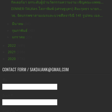
กัลเดอร์มา ยกระดับผู้นำนวัตกรรมความงาม เชิญคณะแพทย...
DINNER-TALKดร.โสภาพิมพ์ (เศรษฐบุตร) สิมะกุลธร นายก...
วธ. จัดบรรพชาสามเณรและบวชศีลจาริณี 141 รูป/คน เฉล...
►
มีนาคม
(66)
►
กุมภาพันธ์
(45)
►
มกราคม
(25)
►
2022
(449)
►
2021
(396)
►
2020
(176)
CONTACT FORM / SAKDAJANK@GMAIL.COM
ชื่อ
อีเมล
*
ข้อความ
*