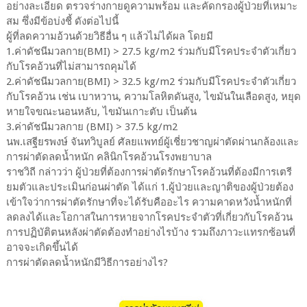
อย่างละเอียด ตรวจร่างกายดูความพร้อม และคัดกรองผู้ป่วยที่เหมาะ
สม ซึ่งมีข้อบ่งชี้ ดังต่อไปนี้
ผู้ที่ลดความอ้วนด้วยวิธีอื่น ๆ แล้วไม่ได้ผล โดยมี
1.ค่าดัชนีมวลกาย(BMI) > 27.5 kg/m2 ร่วมกับมีโรคประจำตัวเกี่ยว
กับโรคอ้วนที่ไม่สามารถคุมได้
2.ค่าดัชนีมวลกาย(BMI) > 32.5 kg/m2 ร่วมกับมีโรคประจำตัวเกี่ยว
กับโรคอ้วน เช่น เบาหวาน, ความโลหิตดันสูง, ไขมันในเลือดสูง, หยุด
หายใจขณะนอนหลับ, ไขมันเกาะตับ เป็นต้น
3.ค่าดัชนีมวลกาย (BMI) > 37.5 kg/m2
นพ.เสฐียรพงษ์ จันทวิบูลย์ ศัลยแพทย์ผู้เชี่ยวชาญผ่าตัดผ่านกล้องและ
การผ่าตัดลดน้ำหนัก คลินิกโรคอ้วนโรงพยาบาล
ราชวิถี กล่าวว่า ผู้ป่วยที่ต้องการผ่าตัดรักษาโรคอ้วนที่ต้องมีการเตรี
ยมตัวและประเมินก่อนผ่าตัด ได้แก่ 1.ผู้ป่วยและญาติของผู้ป่วยต้อง
เข้าใจว่าการผ่าตัดรักษาที่จะได้รับคืออะไร ความคาดหวังน้ำหนักที่
ลดลงได้และโอกาสในการหายจากโรคประจำตัวที่เกี่ยวกับโรคอ้วน
การปฏิบัติตนหลังผ่าตัดต้องทำอย่างไรบ้าง รวมถึงภาวะแทรกซ้อนที่
อาจจะเกิดขึ้นได้
การผ่าตัดลดน้ำหนักมีวิธีการอย่างไร?