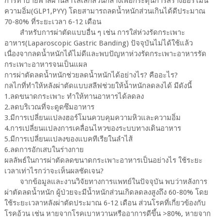
การทำบายพาสผ่านลำไส้เล็กส่วนกลางเพื่อกระตุ้นการสร้างฮอร์โมน
ความอิ่ม(GLP1,PYY) โดยสามารถลดน้ำหนักส่วนเกินได้ดีประมาณ
70-80% ที่ระยะเวลา 6-12 เดือน
สำหรับการผ่าตัดแบบอื่น ๆ เช่น การใส่ห่วงรัดกระเพาะ
อาหาร(Laparoscopic Gastric Banding) ปัจจุบันไม่ได้ใช้แล้ว
เนื่องจากลดน้ำหนักได้ไม่ดีและพบปัญหาห่วงรัดกระเพาะอาหารรัด
กระเพาะอาหารจนเป็นแผล
การผ่าตัดลดน้ำหนักช่วยลดน้ำหนักได้อย่างไร? คืออะไร?
กลไกที่ทำให้หลังผ่าตัดแบบสลีฟช่วยให้น้ำหนักลดลงได้ มีดังนี้
1.ลดขนาดกระเพาะ ทำให้ทานอาหารได้ลดลง
2.ลดบริเวณที่จะดูดซึมอาหาร
3.มีการเปลี่ยนแปลงฮอร์โมนควบคุมความหิวและความอิ่ม
4.การเปลี่ยนแปลงการเคลื่อนไหวของระบบทางเดินอาหาร
5.มีการเปลี่ยนแปลงของแบคทีเรียในลำไส้
6.ลดการอักเสบในร่างกาย
ผลลัพธ์ในการผ่าตัดลดขนาดกระเพาะอาหารเป็นอย่างไร ใช้ระยะ
เวลาเท่าไรกว่าจะเห็นผลชัดเจน?
จากข้อมูลและงานวิจัยทางการแพทย์ในปัจจุบัน พบว่าหลังการ
ผ่าตัดลดน้ำหนัก ผู้ป่วยจะมีน้ำหนักส่วนเกิดลดลงสูงถึง 60-80% โดย
ใช้ระยะเวลาหลังผ่าตัดประมาณ 6-12 เดือน ส่วนโรคที่เกี่ยวข้องกับ
โรคอ้วน เช่น หายจากโรคเบาหวานหรืออาการดีขึ้น >80%, หายจาก