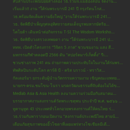
สืบสานประเพณีปอยส่างลอง วธ.ร่วมจ.แม่ฮ่องสอน จัดงาน...
เริ่มแล้ว!! งาน “ใต้ร่มพระบารมี 241 ปี กรุงรัตนโกส...
วธ.พร้อมจัดเต็มความยิ่งใหญ่ “งานใต้ร่มพระบารมี 241...
วธ. จัดพิธีบำเพ็ญกุศลอุทิศถวายสมเด็จบูรพมหากษัตริย...
โตโยต้า เดินหน้าต่อกิจกรรม T-SI The Wisdom Worksho...
วธ. จัดพิธีบวงสรวงเทพยดา งาน “ใต้ร่มพระบารมี 241 ป...
ททท. เปิดตัวโครงการ “วิจิตร 5 ภาค” ชวนชมงาน แสง สี...
มหกรรมกีฬาตลอดปี 2566 ดัน “สปอร์ตมาร์เก็ตติ้ง” รีเ...
ชวนช่างภาพ 241 คน ถ่ายภาพความประทับใจในงานใต้ร่มพร...
ทัพศิลปินระดับโลก คาร์ดิ บี - คริส บราวน์ - ทราวิส...
กัลเดอร์มา ยกระดับผู้นำนวัตกรรมความงาม เชิญคณะแพทย...
นายกฯ-ครม.ชมโขน-โนรา มรดกวัฒนธรรมที่จับต้องไม่ได้ข...
Medlab Asia & Asia Health ลงนามความร่วมมือกับสมาคม...
บรรยากาศงานสงกรานต์วัดพระเชตุพน ประจำปี พ.ศ. ๒๕๖๖ ...
ทูตานุทูต 43 ประเทศทั่วโลกอวยพรสงกรานต์ให้คนไทย ร่...
วธ.ร่วมกับพารากอนเปิดงาน “สงกรานต์ประเพณีไทย สายน้...
เตือนภัยสุขภาพของอิ๊วโซดาที่เผยแพร่ทางโซเชียลมีเดี...