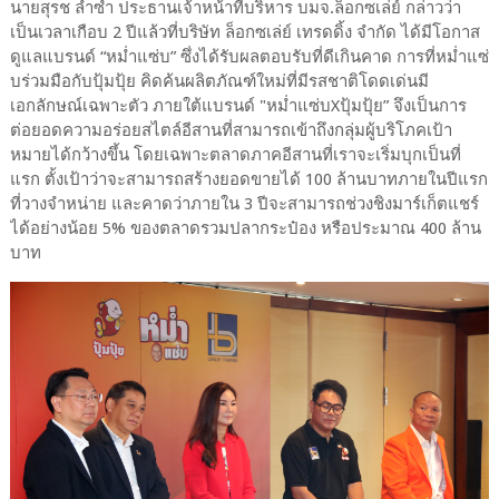
นายสุรช ล่ำซำ ประธานเจ้าหน้าที่บริหาร บมจ.ล็อกซเล่ย์ กล่าวว่า
เป็นเวลาเกือบ 2 ปีแล้วที่บริษัท ล็อกซเล่ย์ เทรดดิ้ง จำกัด ได้มีโอกาส
ดูแลแบรนด์ “หม่ำแซ่บ” ซึ่งได้รับผลตอบรับที่ดีเกินคาด การที่หม่ำแซ่
บร่วมมือกับปุ้มปุ้ย คิดค้นผลิตภัณฑ์ใหม่ที่มีรสชาติโดดเด่นมี
เอกลักษณ์เฉพาะตัว ภายใต้แบรนด์ "หม่ำแซ่บXปุ้มปุ้ย” จึงเป็นการ
ต่อยอดความอร่อยสไตล์อีสานที่สามารถเข้าถึงกลุ่มผู้บริโภคเป้า
หมายได้กว้างขึ้น โดยเฉพาะตลาดภาคอีสานที่เราจะเริ่มบุกเป็นที่
แรก ตั้งเป้าว่าจะสามารถสร้างยอดขายได้ 100 ล้านบาทภายในปีแรก
ที่วางจำหน่าย และคาดว่าภายใน 3 ปีจะสามารถช่วงชิงมาร์เก็ตแชร์
ได้อย่างน้อย 5% ของตลาดรวมปลากระป๋อง หรือประมาณ 400 ล้าน
บาท