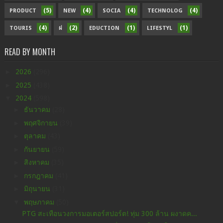
(5)
(4)
(4)
(4)
PRODUCT
NEW
SOCIA
TECHNOLOG
(4)
(2)
(1)
(1)
TOURIS
ฝ
EDUCTION
LIFESTYL
READ BY MONTH
►
2026
(296)
►
2025
(438)
▼
2024
(598)
►
ธันวาคม
(28)
►
พฤศจิกายน
(39)
►
ตุลาคม
(43)
►
กันยายน
(59)
►
สิงหาคม
(35)
►
กรกฎาคม
(41)
►
มิถุนายน
(31)
▼
พฤษภาคม
(50)
PTG สะเทือนวงการมอเตอร์สปอร์ต! ทุ่ม 300 ล้าน ผงาดค...