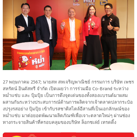
27 พฤษภาคม 2567; นายสห สหเจริญพาณิชย์ กรรมการ บริษัท เพชร
สหรัตน์ อินดัสทรี จำกัด เปิดเผยว่า การร่วมมือ Co-Brand ระหว่าง
หม่ำแซ่บ และ ปุ้มปุ้ย เป็นการดึงจุดเด่นของทั้งสองแบรนด์มาผสม
ผสานกันระหว่างประสบการณ์ด้านการผลิตจากเจ้าตลาดปลากระป๋อ
งปรุงรสอย่าง ปุ้มปุ้ย เข้ากับรสชาติสไตล์อีสานที่เป็นเอกลักษณ์ของ
หม่ำแซ่บ มาต่อยอดพัฒนาผลิตภัณฑ์เพื่อเจาะตลาดใหม่ๆ ผ่านช่อง
ทางกระจายสินค้าที่ครอบคลุมของบริษัท ล็อกซเล่ย์ เทรดดิ้ง