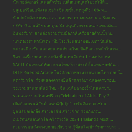
นัท วอล์คเกอร์ เสนอตัวช่วย เปลี่ยนเมนูสุดโปรดให้พิ...
บลูเบอร์รีอบแห้ง เนเจอร์ เซ็นเซชั่น ลดสูงถึง 10% ท...
หัวเว่ยจับมือกระทรวง อว. และกระทรวงแรงงาน เสริมแกร...
บริษัท ซีแอนด์จีฯ มอบทุนสนับสนุนกิจกรรมหนองแขมเดิน...
อินฟอร์มาฯ สานต่อความร่วมมือภาคีเครือข่ายด้านน้ำ พ...
“เกเตอเรด” พานักเตะ “ทีมโรงเรียนสนามชัยเขต” บินลัด...
หนังแอนิเมชัน และคอนเทนต์วายไทย ปิดดีลกระหน่ำในเทศ...
วิศวะเครื่องกลลาดกระบัง ขึ้นแท่นอันดับ 1 ของประเทศ...
SACIT ดันเทรนด์หัตถกรรมไทยสร้างสรรค์ขึ้นแท่นซอฟต์พ...
DITP จัด Food Arcade โชว์ศักยภาพอาหารอนาคตไทย ตอบโ...
สตาร์มาร์ค” ร่วมแสดงความยินดี “ศุภาลัย” ฉลองครบรอบ...
วธ.ร่วมสานสัมพันธ์ ไทย - จีน เฉลิมฉลองงิ้วไทย ครบร...
ร่วมฉลองงานวันแอฟริกา (Celebration of Africa Day 2...
เปิดตัวแบรนด์ "หม่ำแซ่บXปุ้มปุ้ย" การันตีความแซ่บน...
มูลนิธิป่อเต็กตึ๊ง สร้างอาชีพ สร้างชีวิต ร่วมกับกร...
อเมริกันสแตนดาร์ด คว้ารางวัล 2024 Thailand’s Most ...
กรมการขนส่งทางบก ขอเชิญชวนผู้ที่สนใจเข้าร่วมการประ...