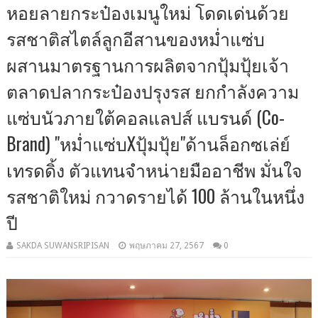
หอยลายกระป๋องเมนูใหม่ โดดเด่นด้วย
รสชาติสไตล์ลูกอีสานของหม่ำแซ่บ
ผสานมาตรฐานการผลิตจากปุ้มปุ้ยเจ้า
ตลาดปลากระป๋องปรุงรส ยกกำลังความ
แซ่บนัวภายใต้คอลแลปส์ แบรนด์ (Co-
Brand) "หม่ำแซ่บXปุ้มปุ้ย"ด้านล็อกซเล่ย์
เทรดดิ้ง ตัวแทนจำหน่ายมืออาชีพ มั่นใจ
รสชาติใหม่ กวาดรายได้ 100 ล้านในหนึ่ง
ปี
SAKDA SUWANSRIPISAN
พฤษภาคม 27, 2567
0