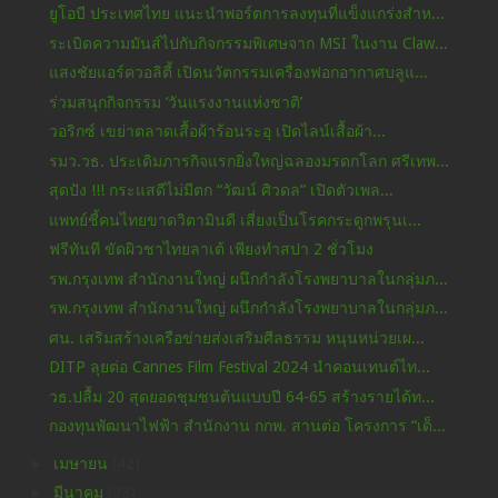
ยูโอบี ประเทศไทย แนะนำพอร์ตการลงทุนที่แข็งแกร่งสำห...
ระเบิดความมันส์ไปกับกิจกรรมพิเศษจาก MSI ในงาน Claw...
แสงชัยแอร์ควอลิตี้ เปิดนวัตกรรมเครื่องฟอกอากาศบลูแ...
ร่วมสนุกกิจกรรม ‘วันแรงงานแห่งชาติ’
วอริกซ์ เขย่าตลาดเสื้อผ้าร้อนระอุ เปิดไลน์เสื้อผ้า...
รมว.วธ. ประเดิมภารกิจแรกยิ่งใหญ่ฉลองมรดกโลก ศรีเทพ...
สุดปัง !!! กระแสดีไม่มีตก “วัฒน์ ศิวดล” เปิดตัวเพล...
แพทย์ชี้คนไทยขาดวิตามินดี เสี่ยงเป็นโรคกระดูกพรุนเ...
ฟรีทันที ขัดผิวชาไทยลาเต้ เพียงทำสปา 2 ชั่วโมง
รพ.กรุงเทพ สำนักงานใหญ่ ผนึกกำลังโรงพยาบาลในกลุ่มภ...
รพ.กรุงเทพ สำนักงานใหญ่ ผนึกกำลังโรงพยาบาลในกลุ่มภ...
ศน. เสริมสร้างเครือข่ายส่งเสริมศีลธรรม หนุนหน่วยเผ...
DITP ลุยต่อ Cannes Film Festival 2024 นำคอนเทนต์ไท...
วธ.ปลื้ม 20 สุดยอดชุมชนต้นแบบปี 64-65 สร้างรายได้ท...
กองทุนพัฒนาไฟฟ้า สำนักงาน กกพ. สานต่อ โครงการ “เด็...
►
เมษายน
(42)
►
มีนาคม
(98)