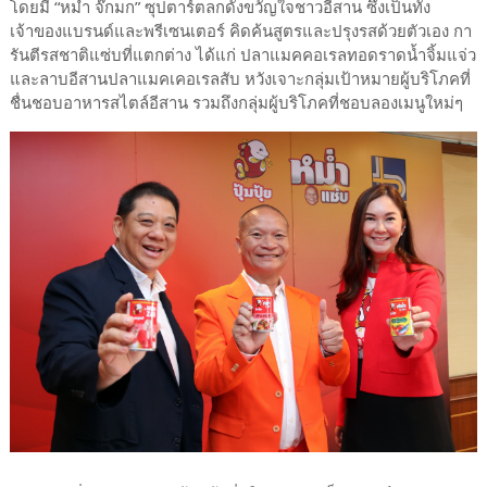
โดยมี “หม่ำ จ๊กมก” ซุปตาร์ตลกดังขวัญใจชาวอีสาน ซึ่งเป็นทั้ง
เจ้าของแบรนด์และพรีเซนเตอร์ คิดค้นสูตรและปรุงรสด้วยตัวเอง กา
รันตีรสชาติแซ่บที่แตกต่าง ได้แก่ ปลาแมคคอเรลทอดราดน้ำจิ้มแจ่ว
และลาบอีสานปลาแมคเคอเรลสับ หวังเจาะกลุ่มเป้าหมายผู้บริโภคที่
ชื่นชอบอาหารสไตล์อีสาน รวมถึงกลุ่มผู้บริโภคที่ชอบลองเมนูใหม่ๆ