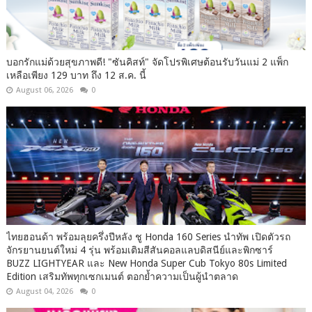
บอกรักแม่ด้วยสุขภาพดี! "ซันคิสท์" จัดโปรพิเศษต้อนรับวันแม่ 2 แพ็ก
เหลือเพียง 129 บาท ถึง 12 ส.ค. นี้
August 06, 2026
0
ไทยฮอนด้า พร้อมลุยครึ่งปีหลัง ชู Honda 160 Series นำทัพ เปิดตัวรถ
จักรยานยนต์ใหม่ 4 รุ่น พร้อมเติมสีสันคอลแลบดิสนีย์และพิกซาร์
BUZZ LIGHTYEAR และ New Honda Super Cub Tokyo 80s Limited
Edition เสริมทัพทุกเซกเมนต์ ตอกย้ำความเป็นผู้นำตลาด
August 04, 2026
0