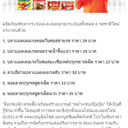
ผลิตภัณฑ์ปลากระป๋องและหอยลายกระป๋องทั้งหมด 6 รสชาติใหม่
ประกอบด้วย
1. ปลาแมคเคอเรลทอดในซอสสามรส ราคา 29 บาท
2. ปลาแมคเคอเรลทอดราดน้ำจิ้มแจ่ว ราคา 29 บาท
3. ปลาแมคเคอเรลในซอสมะเขือเทศปรุงรส รสเผ็ด ราคา 22 บาท
4. ลาบอีสานปลาแมคเคอเรลสับ ราคา 30 บาท
5. หอยลายปรุงรสสูตรเผ็ด ราคา 32 บาท
6. หอยลายปรุงรสสูตรเผ็ดมาก ราคา 35 บาท
“ล็อกซเล่ย์ เทรดดิ้ง พร้อมสร้างแบรนด์ “หม่ำแซ่บXปุ้มปุ้ย” ให้เป็นที่
รู้จักมากขึ้น โดยมุ่งทำการตลาดเชิงรุกทั้งออนไลน์และออฟไลน์
(O2O) อาทิ แคมเปญลุ้นโชค ออกบูธชิมผลิตภัณฑ์ โปรโมชั่นราคา
พิเศษ รวมถึงการจัดกิจกรรมส่งเสริมการขาย Mini Event ร่วมกับ