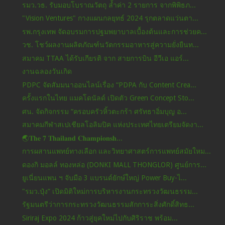
รมว.วธ. รับมอบโบราณวัตถุ ล้ำค่า 2 รายการ จากพิพิธภ...
"Vision Ventures" กางแผนกลยุทธ์ 2024 รุกตลาดแว่นตา...
รพ.กรุงเทพ จัดอบรมการปฐมพยาบาลเบื้องต้นและการช่วยค...
วช. โชว์ผลงานผลิตภัณฑ์นวัตกรรมอาหารสู่ความยั่งยืนท...
สมาคม TTAA ได้รับเกียรติ จาก สายการบิน อีวีเอ แอร์...
งานฉลองวันเกิด
PDPC จัดสัมมนาออนไลน์เรื่อง “PDPA กับ Content Crea...
ครั้งแรกในไทย แมคโดนัลด์ เปิดตัว Green Concept Sto...
ศน. จัดกิจกรรม “ครอบครัวหิ้วตะกร้า ศรัทธาอิ่มบุญ อ...
สมาคมกีฬาสเปเชียลโอลิมปิค แห่งประเทศไทยเตรียมจัดงา...
🌏𝐓𝐡𝐞 𝟕 𝐓𝐡𝐚𝐢𝐥𝐚𝐧𝐝 𝐂𝐡𝐚𝐦𝐩𝐢𝐨𝐧𝐬𝐡...
การผสานแพทย์ทางเลือก และวิทยาศาสตร์การแพทย์สมัยใหม...
ดองกิ มอลล์ ทองหล่อ (DONKI MALL THONGLOR) ศูนย์การ...
ยูเนี่ยนแพน ฯ จับมือ 3 แบรนด์ยักษ์ใหญ่ Power Buy-ไ...
"รมว.ปุ๋ง” เปิดมิติใหม่การบริหารงานกระทรวงวัฒนธรรม...
รัฐมนตรีว่าการกระทรวงวัฒนธรรมสักการะสิ่งศักดิ์สิทธ...
Siriraj Expo 2024 ก้าวสู่ยุคใหม่ไปกับศิริราช พร้อม...