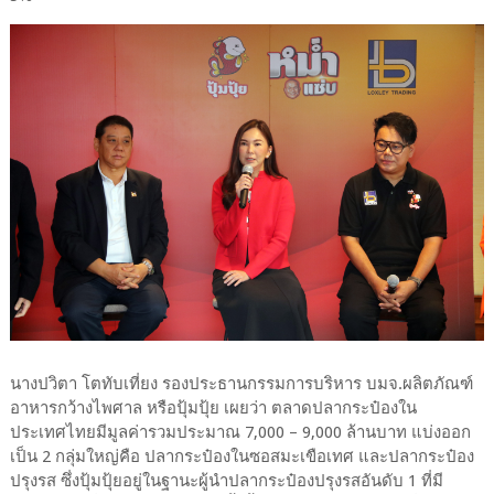
นางปวิตา โตทับเที่ยง รองประธานกรรมการบริหาร บมจ.ผลิตภัณฑ์
อาหารกว้างไพศาล หรือปุ้มปุ้ย เผยว่า ตลาดปลากระป๋องใน
ประเทศไทยมีมูลค่ารวมประมาณ 7,000 – 9,000 ล้านบาท แบ่งออก
เป็น 2 กลุ่มใหญ่คือ ปลากระป๋องในซอสมะเขือเทศ และปลากระป๋อง
ปรุงรส ซึ่งปุ้มปุ้ยอยู่ในฐานะผู้นำปลากระป๋องปรุงรสอันดับ 1 ที่มี