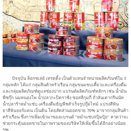
ปัจจุบัน ล็อกซเล่ย์ เทรดดิ้ง เป็นตัวแทนจำหน่ายผลิตภัณฑ์ใน 3
กลุ่มหลัก ได้แก่ กลุ่มสินค้าครัวเรือน กลุ่มขนมขบเคี้ยวและเครื่องดื่ม
และกลุ่มผลิตภัณฑ์ดูแลช่องปาก แบรนด์ผลิตภัณฑ์หลักๆ เช่น น้ำมัน
พืชกุ๊ก นมหนองโพ น้ำปลากะปิตราชั่ง ซอสลีกุมกี่ ถั่วลันเตากรีนนัท
น้ำปลาร้าหม่ำแซ่บ เครื่องดื่มธัญพืชสำเร็จรูปกู๊ดไทม์ แปรงสีฟัน
ยาสีฟันจอร์แดน เป็นต้น โดยสัดส่วนยอดขาย 70% มาจากกลุ่มสินค้า
ครัวเรือน ซึ่งการเพิ่มเข้ามาของแบรนด์ "หม่ำแซ่บXปุ้มปุ้ย" คาดว่าจะ
ช่วยกระตุ้นยอดขายในภาพรวมของบริษัทให้เพิ่มขึ้นได้อีกอย่างน้อย
5%