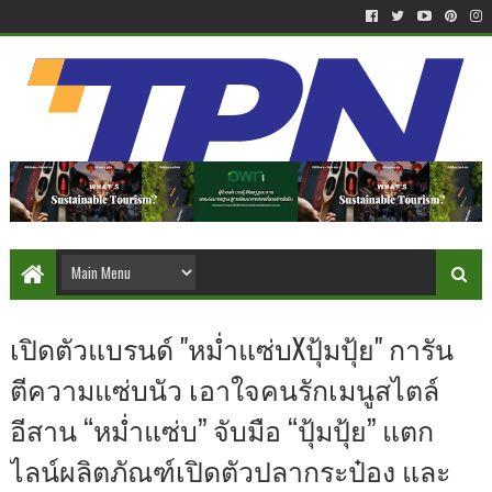
เปิดตัวแบรนด์ "หม่ำแซ่บXปุ้มปุ้ย" การัน
ตีความแซ่บนัว เอาใจคนรักเมนูสไตล์
อีสาน “หม่ำแซ่บ” จับมือ “ปุ้มปุ้ย” แตก
ไลน์ผลิตภัณฑ์เปิดตัวปลากระป๋อง และ