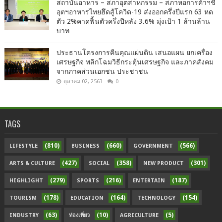
สถาบันอาหาร – สภาอุตสาหกรรม – สภาหอการค้าฯชี้
อุตฯอาหารไทยฮึดสู้โควิด-19 ส่งออกครึ่งปีแรก 63 หด
ตัว 2%คาดฟื้นตัวครึ่งปีหลัง 3.6% มุ่งเป้า 1 ล้านล้าน
บาท
ประธานโครงการคืนคุณแผ่นดิน เสนอแผน ยกเครื่อง
เศรษฐกิจ พลิกโฉมวิธีกระตุ้นเศรษฐกิจ และภาคสังคม
จากภาคส่วนเอกชน ประชาชน
ตุลาคม 02, 2563
0
TAGS
(810)
(660)
(566)
LIFESTYLE
BUSINESS
GOVERNMENT
(427)
(358)
(301)
ARTS & CULTURE
SOCIAL
NEW PRODUCT
(279)
(216)
(187)
HIGHLIGHT
SPORTS
ENTERTAIN
(178)
(164)
(154)
TOURISM
EDUCATION
TECHNOLOGY
(63)
(10)
(5)
INDUSTRY
ท่องเที่ยว
AGRICULTURE