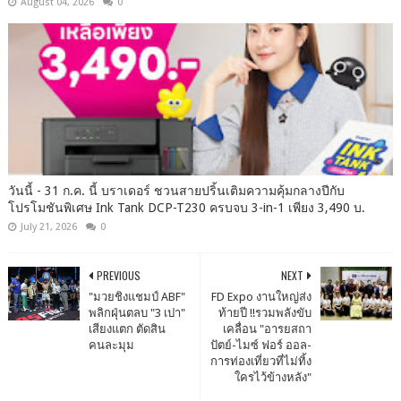
August 04, 2026
0
วันนี้ - 31 ก.ค. นี้ บราเดอร์ ชวนสายปริ้นเติมความคุ้มกลางปีกับ
โปรโมชันพิเศษ Ink Tank DCP-T230 ครบจบ 3-in-1 เพียง 3,490 บ.
July 21, 2026
0
PREVIOUS
NEXT
"มวยชิงแชมป์ ABF"
FD Expo งานใหญ่ส่ง
พลิกฝุ่นตลบ "3 เปา"
ท้ายปี !!รวมพลังขับ
เสียงแตก ตัดสิน
เคลื่อน "อารยสถา
คนละมุม
ปัตย์-ไมซ์ ฟอร์ ออล-
การท่องเที่ยวที่ไม่ทิ้ง
ใครไว้ข้างหลัง"