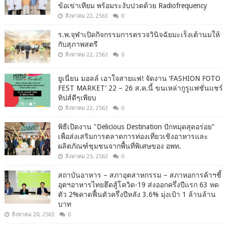
ข้อเข่าเทียม พร้อมระงับปวดด้วย Radiofrequency
สิงหาคม 22, 2563
0
ร.พ.จุฬาเปิดกิจกรรมการตรวจวินิจฉัยมะเร็งเต้านมให้
กับสุภาพสตรี
สิงหาคม 22, 2563
0
ยูเนี่ยน มอลล์ เอาใจสายแฟ! จัดงาน ‘FASHION FOTO
FEST MARKET’ 22 – 26 ส.ค.นี้ ขนเหล่ากูรูแฟชั่นแชร์
ทิปส์ดีๆเพียบ
สิงหาคม 22, 2563
0
พิธีเปิดงาน "Delicious Destination ปักหมุดสุดอร่อย"
เพื่อส่งเสริมการตลาดการท่องเที่ยวเชิงอาหารและ
ผลิตภัณฑ์ชุมชนจากพื้นที่พิเศษของ อพท.
สิงหาคม 25, 2563
0
สถาบันอาหาร – สภาอุตสาหกรรม – สภาหอการค้าฯชี้
อุตฯอาหารไทยฮึดสู้โควิด-19 ส่งออกครึ่งปีแรก 63 หด
ตัว 2%คาดฟื้นตัวครึ่งปีหลัง 3.6% มุ่งเป้า 1 ล้านล้าน
บาท
สิงหาคม 20, 2563
0