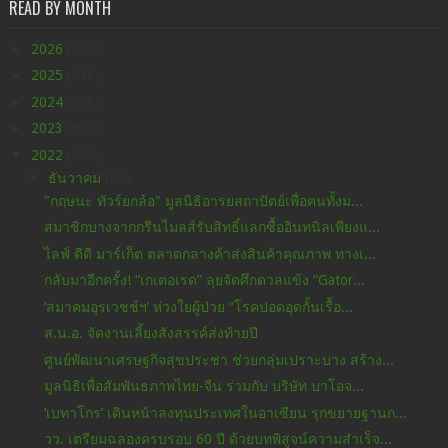
READ BY MONTH
►
2026
(296)
►
2025
(438)
►
2024
(598)
►
2023
(630)
▼
2022
(449)
▼
ธันวาคม
(20)
"กฤษนะ ทัวร์ยกล้อ" มูลนิธิอารยสถาปัตย์เพื่อคนทั้งม...
สมาชิกบางจากกรีนไมลส์รับสิทธิ์แลกซื้ออินทนิลเพียงแ...
ไลฟ์ ดีดี มาร์เก็ต ตลาดกลางค้าส่งสินค้าคุณภาพ ทางเ...
กลับมาอีกครั้ง! “เกเตอเรด” ลุยจัดศึกดวลแข้ง “Gator...
‘สมาคมอุรเวชช์ฯ’ ห่วงใยผู้ป่วย “โรคปอดอุดกั้นเรื้อ...
ส.น.อ. จัดงานเลี้ยงสังสรรค์ส่งท้ายปี
ศูนย์พัฒนาเศรษฐกิจสุขประชา ช่วยกลุ่มเปราะบาง สร้าง...
มูลนิธิเพื่อสัมพันธภาพไทย-จีน ร่วมกับ บริษัท บาโอจ...
‘เบทาโกร’ เดินหน้าลงทุนประเทศในอาเซียน รุกขยายฐานก...
วว. เตรียมฉลองครบรอบ 60 ปี ด้วยบทพิสูจน์ความสำเร็จ...