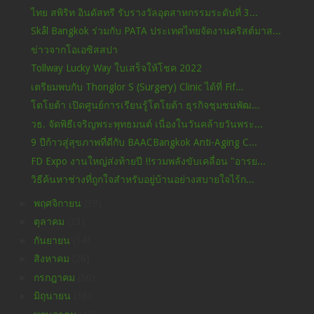
ไทย สพิริท อินดัสทรี รับรางวัลอุตสาหกรรมระดับที่ 3...
Skål Bangkok ร่วมกับ PATA ประเทศไทยจัดงานคริสต์มาส...
ข่าวจากโอเอซิสสปา
Tollway Lucky Way ใบเสร็จให้โชค 2022
เตรียมพบกับ Thonglor S (Surgery) Clinic ได้ที่ Fif...
โตโยต้า เปิดศูนย์การเรียนรู้โตโยต้า ธุรกิจชุมชนพัฒ...
วธ. จัดพิธีเจริญพระพุทธมนต์ เนื่องในวันคล้ายวันพระ...
9 ปีก้าวสู่สุขภาพที่ดีกับ BAACBangkok Anti-Aging C...
FD Expo งานใหญ่ส่งท้ายปี !!รวมพลังขับเคลื่อน "อารย...
วิธีค้นหาช่างที่ถูกใจสำหรับอยู่บ้านอย่างสบายใจไร้ก...
►
พฤศจิกายน
(38)
►
ตุลาคม
(23)
►
กันยายน
(14)
►
สิงหาคม
(26)
►
กรกฎาคม
(50)
►
มิถุนายน
(38)