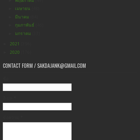
►
พฤษภาคม
(49)
►
เมษายน
(48)
►
มีนาคม
(64)
►
กุมภาพันธ์
(46)
►
มกราคม
(33)
►
2021
(396)
►
2020
(176)
CONTACT FORM / SAKDAJANK@GMAIL.COM
ชื่อ
อีเมล
*
ข้อความ
*