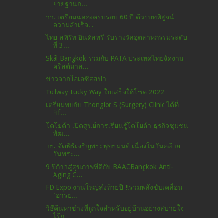
ยายฐานก...
วว. เตรียมฉลองครบรอบ 60 ปี ด้วยบทพิสูจน์
ความสำเร็จ...
ไทย สพิริท อินดัสทรี รับรางวัลอุตสาหกรรมระดับ
ที่ 3...
Skål Bangkok ร่วมกับ PATA ประเทศไทยจัดงาน
คริสต์มาส...
ข่าวจากโอเอซิสสปา
Tollway Lucky Way ใบเสร็จให้โชค 2022
เตรียมพบกับ Thonglor S (Surgery) Clinic ได้ที่
Fif...
โตโยต้า เปิดศูนย์การเรียนรู้โตโยต้า ธุรกิจชุมชน
พัฒ...
วธ. จัดพิธีเจริญพระพุทธมนต์ เนื่องในวันคล้าย
วันพระ...
9 ปีก้าวสู่สุขภาพที่ดีกับ BAACBangkok Anti-
Aging C...
FD Expo งานใหญ่ส่งท้ายปี !!รวมพลังขับเคลื่อน
"อารย...
วิธีค้นหาช่างที่ถูกใจสำหรับอยู่บ้านอย่างสบายใจ
ไร้ก...