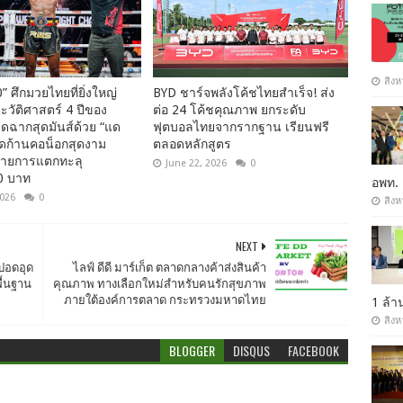
สิงห
 ศึกมวยไทยที่ยิ่งใหญ่
BYD ชาร์จพลังโค้ชไทยสำเร็จ! ส่ง
ระวัติศาสตร์ 4 ปีของ
ต่อ 24 โค้ชคุณภาพ ยกระดับ
ดฉากสุดมันส์ด้วย “แด
ฟุตบอลไทยจากรากฐาน เรียนฟรี
วดก้านคอน็อกสุดงาม
ตลอดหลักสูตร
งรายการแตกทะลุ
June 22, 2026
0
0 บาท
อพท.
2026
0
สิงห
NEXT
คปอดอุด
ไลฟ์ ดีดี มาร์เก็ต ตลาดกลางค้าส่งสินค้า
พื้นฐาน
คุณภาพ ทางเลือกใหม่สำหรับคนรักสุขภาพ
ภายใต้องค์การตลาด กระทรวงมหาดไทย
1 ล้
สิงห
BLOGGER
DISQUS
FACEBOOK