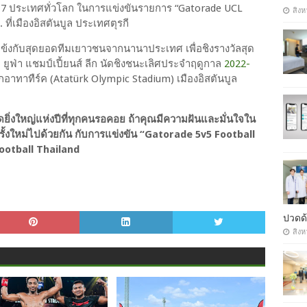
17 ประเทศทั่วโลก ในการแข่งขันรายการ “Gatorade UCL
สิงห
 ที่เมืองอิสตันบูล ประเทศตุรกี
กับสุดยอดทีมเยาวชนจากนานาประเทศ เพื่อชิงรางวัลสุด
 ยูฟ่า แชมป์เปี้ยนส์ ลีก นัดชิงชนะเลิศประจำฤดูกาล
2022-
าทืร์ค (Atatürk Olympic Stadium) เมืองอิสตันบูล
ยิ่งใหญ่แห่งปีที่ทุกคนรอคอย ถ้าคุณมีความฝันและมั่นใจใน
ครั้งใหม่ไปด้วยกัน กับการแข่งขัน “Gatorade 5v5 Football
ootball Thailand
ปวดด้
สิงห