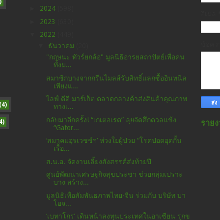
)
►
2024
(598)
อีเมล
►
2023
(630)
▼
2022
(449)
ข้อค
▼
ธันวาคม
(20)
"กฤษนะ ทัวร์ยกล้อ" มูลนิธิอารยสถาปัตย์เพื่อคน
ทั้งม...
สมาชิกบางจากกรีนไมลส์รับสิทธิ์แลกซื้ออินทนิล
เพียงแ...
ไลฟ์ ดีดี มาร์เก็ต ตลาดกลางค้าส่งสินค้าคุณภาพ
(4)
ทางเ...
กลับมาอีกครั้ง! “เกเตอเรด” ลุยจัดศึกดวลแข้ง
4)
รายง
“Gator...
‘สมาคมอุรเวชช์ฯ’ ห่วงใยผู้ป่วย “โรคปอดอุดกั้น
เรื้อ...
ส.น.อ. จัดงานเลี้ยงสังสรรค์ส่งท้ายปี
ศูนย์พัฒนาเศรษฐกิจสุขประชา ช่วยกลุ่มเปราะ
บาง สร้าง...
มูลนิธิเพื่อสัมพันธภาพไทย-จีน ร่วมกับ บริษัท บา
โอจ...
‘เบทาโกร’ เดินหน้าลงทุนประเทศในอาเซียน รุกข