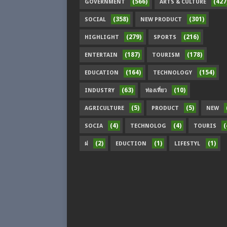
(566)
(427
GOVERNMENT
ARTS & CULTURE
(358)
(301)
SOCIAL
NEW PRODUCT
(279)
(216)
HIGHLIGHT
SPORTS
(187)
(178)
ENTERTAIN
TOURISM
(164)
(154)
EDUCATION
TECHNOLOGY
(63)
(10)
INDUSTRY
ท่องเที่ยว
(5)
(5)
AGRICULTURE
PRODUCT
NEW
(4)
(4)
(
SOCIA
TECHNOLOG
TOURIS
(2)
(1)
(1)
ฝ
EDUCTION
LIFESTYL