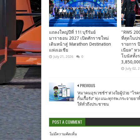
แถลงใหญ่ปีที่ 11! บุรีรัมย์
"RWS 200”
มาราธอน 2027 เปิดศักราชใหม่
ที่สุดในป
เดินหน้าสู่ Marathon Destination
รายการ ปิ
แห่งเอเชีย
เนียล” ห
โบนัสทั้
July 21, 2026
0
3,850,00
July 02, 
PREVIOUS
‘สมาคมอุรเวชช์ฯ’ ห่วงใยผู้ป่วย “โร
กั้นเรื้อรัง” พุ่ง แนะทุกรพ.กระจายยา
ให้ทั่วถึงประชาชน
POST A COMMENT
ไม่มีความคิดเห็น