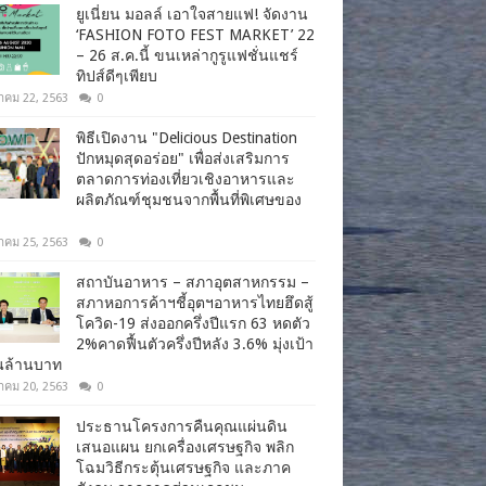
ยูเนี่ยน มอลล์ เอาใจสายแฟ! จัดงาน
‘FASHION FOTO FEST MARKET’ 22
– 26 ส.ค.นี้ ขนเหล่ากูรูแฟชั่นแชร์
ทิปส์ดีๆเพียบ
าคม 22, 2563
0
พิธีเปิดงาน "Delicious Destination
ปักหมุดสุดอร่อย" เพื่อส่งเสริมการ
ตลาดการท่องเที่ยวเชิงอาหารและ
ผลิตภัณฑ์ชุมชนจากพื้นที่พิเศษของ
าคม 25, 2563
0
สถาบันอาหาร – สภาอุตสาหกรรม –
สภาหอการค้าฯชี้อุตฯอาหารไทยฮึดสู้
โควิด-19 ส่งออกครึ่งปีแรก 63 หดตัว
2%คาดฟื้นตัวครึ่งปีหลัง 3.6% มุ่งเป้า
านล้านบาท
าคม 20, 2563
0
ประธานโครงการคืนคุณแผ่นดิน
เสนอแผน ยกเครื่องเศรษฐกิจ พลิก
โฉมวิธีกระตุ้นเศรษฐกิจ และภาค