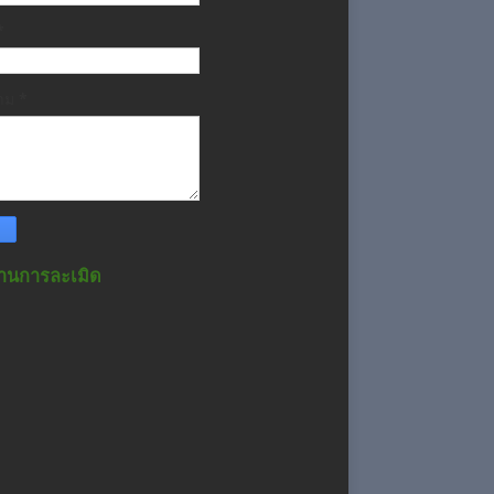
*
วาม
*
านการละเมิด