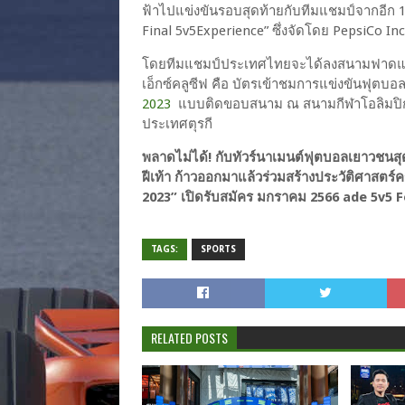
ฟ้าไปแข่งขันรอบสุดท้ายกับทีมแชมป์จากอีก 
Final 5v5Experience” ซึ่งจัดโดย PepsiCo Inc.
โดยทีมแชมป์ประเทศไทยจะได้ลงสนามฟาดแข้ง
เอ็กซ์คลูซีฟ คือ บัตรเข้าชมการแข่งขันฟุตบอล
2023
แบบติดขอบสนาม ณ สนามกีฬาโอลิมปิกอาท
ประเทศตุรกี
พลาดไม่ได้! กับทัวร์นาเมนต์ฟุตบอลเยาวชนสุด
ฝีเท้า ก้าวออกมาแล้วร่วมสร้างประวัติศาสตร์
2023” เปิดรับสมัคร มกราคม 2566 ade 5v5 F
TAGS:
SPORTS
RELATED POSTS