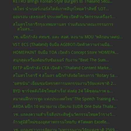
KETRO Brings Korean-Style Burgers to Thailand Secu...
เคโทร นำเบอร์เกอร์สไตล์เกาหลีบุกไทยคว้าสิทธิ์ ‘LOT...
ออมรอน เฮลธแคร์ ประเทศไทย เปิดตัวนวัตกรรมเครื่องวั...
สโมสรโรตารีกรุงเทพมหานคร ร่วมสัมมนาคณะกรรมการ
สโมสร...
วช. ผนึกกำลัง สทนช. และ สอศ. ลงนาม MOU “พลิกอนาคตป...
VST ECS (Thailand) จับมือ AGIBOTเปิดตัวความร่วมมือ...
HOMEPAINT จับมือ TOA เปิดตัว Concept Store ‘HOMEPA...
สนุกสุดเหวี่ยงต้อนรับซัมเมอร์ กับงาน “Beat The Sum...
DITP ผนึกกำลัง CEA เปิดตัว “Thailand Content Marke...
สโมสรโรตารี 4 สโมสร ผนึกกำลังจัดโครงการ “Rotary Sa...
“ยศชนัน” เยี่ยมชมนิทรรศการมหกรรมงานวิจัยแห่งชาติ 2...
BYD ชาร์จพลังโค้ชไทยสำเร็จ! ส่งต่อ 24 โค้ชคุณภาพ ย...
สมาคมฝึกการพูด แห่งประเทศไทย"The Speech Training A...
ARDA ผนึก 10 หน่วยงาน เปิดเกม EUDR One Data Thaila...
วช. แถลงความสำเร็จสิ่งประดิษฐ์นวัตกรรมไทยคว้ารางวั...
ก้าวสู่มิติใหม่ของอุตสาหกรรมไทยกับ #Taiwan Excelle...
วช. แถลงข่าวการจัดงาน “มหกรรมงานวิจัยแห่งชาติ 2569...