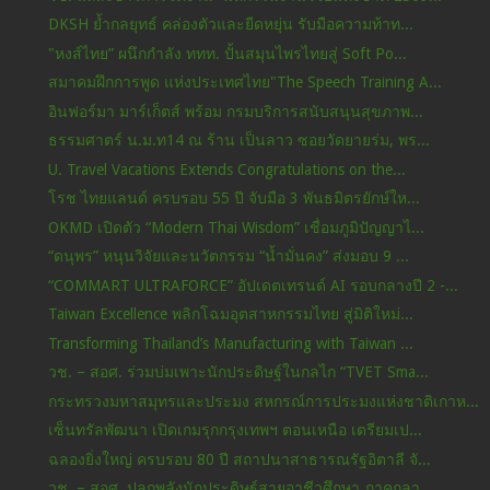
DKSH ย้ำกลยุทธ์ คล่องตัวและยืดหยุ่น รับมือความท้าท...
"หงส์ไทย” ผนึกกำลัง ททท. ปั้นสมุนไพรไทยสู่ Soft Po...
สมาคมฝึกการพูด แห่งประเทศไทย"The Speech Training A...
อินฟอร์มา มาร์เก็ตส์ พร้อม กรมบริการสนับสนุนสุขภาพ...
ธรรมศาตร์ น.ม.ท14 ณ ร้าน เป็นลาว ซอยวัดยายร่ม, พร...
U. Travel Vacations Extends Congratulations on the...
โรช ไทยแลนด์ ครบรอบ 55 ปี จับมือ 3 พันธมิตรยักษ์ให...
OKMD เปิดตัว “Modern Thai Wisdom” เชื่อมภูมิปัญญาไ...
“ดนุพร” หนุนวิจัยและนวัตกรรม “น้ำมั่นคง” ส่งมอบ 9 ...
“COMMART ULTRAFORCE” อัปเดตเทรนด์ AI รอบกลางปี 2 -...
Taiwan Excellence พลิกโฉมอุตสาหกรรมไทย สู่มิติใหม่...
Transforming Thailand’s Manufacturing with Taiwan ...
วช. – สอศ. ร่วมบ่มเพาะนักประดิษฐ์ในกลไก “TVET Sma...
กระทรวงมหาสมุทรและประมง สหกรณ์การประมงแห่งชาติเกาห...
เซ็นทรัลพัฒนา เปิดเกมรุกกรุงเทพฯ ตอนเหนือ เตรียมเป...
ฉลองยิ่งใหญ่ ครบรอบ 80 ปี สถาปนาสาธารณรัฐอิตาลี จั...
วช. – สอศ. ปลุกพลังนักประดิษฐ์สายอาชีวศึกษา ภาคกลา...