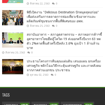
สิงหาคม 22, 2563
0
พิธีเปิดงาน "Delicious Destination ปักหมุดสุดอร่อย"
เพื่อส่งเสริมการตลาดการท่องเที่ยวเชิงอาหารและ
ผลิตภัณฑ์ชุมชนจากพื้นที่พิเศษของ อพท.
สิงหาคม 25, 2563
0
สถาบันอาหาร – สภาอุตสาหกรรม – สภาหอการค้าฯชี้
อุตฯอาหารไทยฮึดสู้โควิด-19 ส่งออกครึ่งปีแรก 63 หด
ตัว 2%คาดฟื้นตัวครึ่งปีหลัง 3.6% มุ่งเป้า 1 ล้านล้าน
บาท
สิงหาคม 20, 2563
0
ประธานโครงการคืนคุณแผ่นดิน เสนอแผน ยกเครื่อง
เศรษฐกิจ พลิกโฉมวิธีกระตุ้นเศรษฐกิจ และภาคสังคม
จากภาคส่วนเอกชน ประชาชน
ตุลาคม 02, 2563
0
TAGS