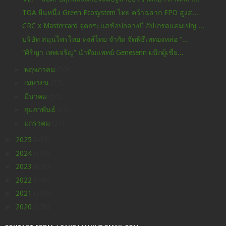
TOA ยืนหนึ่ง Green Ecosystem ไทย คว้าฉลาก EPD สูงส...
CRC x Mastercard จุดกระแสช้อปกลางปี อัปเกรดแคมเปญ ...
บริษัท สมุนไพรไทย หงส์ไทย จำกัด จัดพิธีเททองหล่อ “...
“ศิริญา เทพเจริญ” นำทีมแพทย์ Genesenn ผนึกผู้เชี่ย...
►
พฤษภาคม
(50)
►
เมษายน
(35)
►
มีนาคม
(50)
►
กุมภาพันธ์
(33)
►
มกราคม
(37)
►
2025
(438)
►
2024
(598)
►
2023
(630)
►
2022
(449)
►
2021
(396)
►
2020
(176)