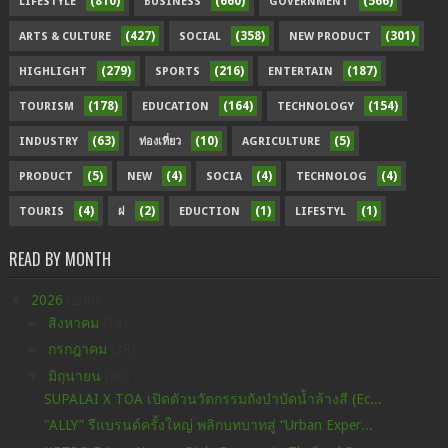
(810)
(660)
(566)
LIFESTYLE
BUSINESS
GOVERNMENT
(427)
(358)
(301)
ARTS & CULTURE
SOCIAL
NEW PRODUCT
(279)
(216)
(187)
HIGHLIGHT
SPORTS
ENTERTAIN
(178)
(164)
(154)
TOURISM
EDUCATION
TECHNOLOGY
(63)
(10)
(5)
INDUSTRY
ท่องเที่ยว
AGRICULTURE
(5)
(4)
(4)
(4)
PRODUCT
NEW
SOCIA
TECHNOLOG
(4)
(2)
(1)
(1)
TOURIS
ฝ
EDUCTION
LIFESTYL
READ BY MONTH
▼
2026
(296)
►
สิงหาคม
(13)
►
กรกฎาคม
(38)
▼
มิถุนายน
(40)
SUPALAI X TOA เปิดตัวนวัตกรรมถังบำบัดน้ำล้างสี (Ec...
"ALLY” รีแบรนด์ครั้งใหญ่ พลิกบทบาทสู่ “Urban Exper...