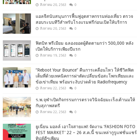
สิงหาคม 20, 2563
0
แอลจีสนับสนุนการฟื้นฟูอุตสาหกรรมท่องเที่ยว ตรวจ
สอบระบบทีวีสำหรับโรงแรมฟรีก่อนเปิดให้บริการ
สิงหาคม 20, 2563
0
ฟิตบิท พรีเมียม ฉลองยอดผู้ติดตามกว่า 500,000 หลัง
เปิดให้บริการเพียงปีแรก
สิงหาคม 19, 2563
0
“Reboot Your Bounce” คืนการเคลื่อนไหว ให้ชีวิตฟิต
เต็มที่ด้วยเทคนิคการผ่าตัดเปลี่ยนข้อสะโพกเทียมและ
ข้อเข่าเทียม พร้อมระงับปวดด้วย Radiofrequency
สิงหาคม 22, 2563
0
ร.พ.จุฬาเปิดกิจกรรมการตรวจวินิจฉัยมะเร็งเต้านมให้
กับสุภาพสตรี
สิงหาคม 22, 2563
0
ยูเนี่ยน มอลล์ เอาใจสายแฟ! จัดงาน ‘FASHION FOTO
FEST MARKET’ 22 – 26 ส.ค.นี้ ขนเหล่ากูรูแฟชั่นแชร์
ทิปส์ดีๆเพียบ