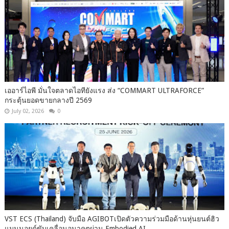
เออาร์ไอพี มั่นใจตลาดไอทียังแรง ส่ง “COMMART ULTRAFORCE”
กระตุ้นยอดขายกลางปี 2569
July 02, 2026
0
VST ECS (Thailand) จับมือ AGIBOTเปิดตัวความร่วมมือด้านหุ่นยนต์ฮิว
แมนนอยด์ขับเคลื่อนอนาคตผ่าน Embodied AI