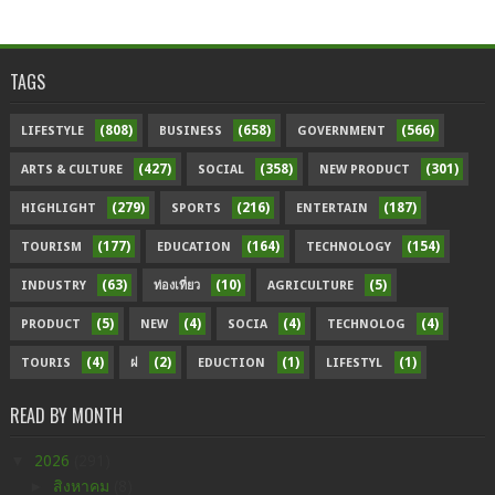
TAGS
(808)
(658)
(566)
LIFESTYLE
BUSINESS
GOVERNMENT
(427)
(358)
(301)
ARTS & CULTURE
SOCIAL
NEW PRODUCT
(279)
(216)
(187)
HIGHLIGHT
SPORTS
ENTERTAIN
(177)
(164)
(154)
TOURISM
EDUCATION
TECHNOLOGY
(63)
(10)
(5)
INDUSTRY
ท่องเที่ยว
AGRICULTURE
(5)
(4)
(4)
(4)
PRODUCT
NEW
SOCIA
TECHNOLOG
(4)
(2)
(1)
(1)
TOURIS
ฝ
EDUCTION
LIFESTYL
READ BY MONTH
▼
2026
(291)
►
สิงหาคม
(8)