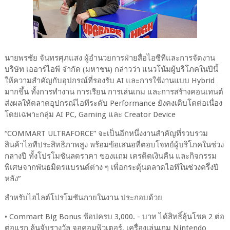
นายพรชัย จันทรศุภแสง ผู้อำนวยการฝ่ายสื่อไอซีทีและการจัดงาน
บริษัท เออาร์ไอพี จำกัด (มหาชน) กล่าวว่า แนวโน้มผู้บริโภคในปีนี้
ให้ความสำคัญกับอุปกรณ์ที่รองรับ AI และการใช้งานแบบ Hybrid
มากขึ้น ทั้งการทำงาน การเรียน การเล่นเกม และการสร้างคอนเทนต์
ส่งผลให้ตลาดอุปกรณ์ไอทีระดับ Performance ยังคงเติบโตต่อเนื่อง
โดยเฉพาะกลุ่ม AI PC, Gaming และ Creator Device
“COMMART ULTRAFORCE” จะเป็นอีกหนึ่งงานสำคัญที่รวบรวม
สินค้าไอทีประสิทธิภาพสูง พร้อมข้อเสนอที่ตอบโจทย์ผู้บริโภคในช่วง
กลางปี ทั้งโปรโมชันลดราคา ของแถม เครดิตเงินคืน และกิจกรรม
พิเศษจากพันธมิตรแบรนด์ต่าง ๆ เพื่อกระตุ้นตลาดไอทีในช่วงครึ่งปี
หลัง”
สำหรับไฮไลต์โปรโมชันภายในงาน ประกอบด้วย
•
Commart Big Bonus ช้อปครบ 3,000. - บาท ได้สิทธิ์ลุ้นโชค 2 ต่อ
ต่อแรก ลุ้นจับรางวัล จอคอมพิวเตอร์, เครื่องเล่นเกม Nintendo