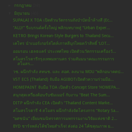
►
กรกฎาคม
(38)
▼
มิถุนายน
(40)
SUPALAI X TOA เปิดตัวนวัตกรรมถังบำบัดน้ำล้างสี (Ec...
"ALLY” รีแบรนด์ครั้งใหญ่ พลิกบทบาทสู่ “Urban Exper...
KETRO Brings Korean-Style Burgers to Thailand Secu...
เคโทร นำเบอร์เกอร์สไตล์เกาหลีบุกไทยคว้าสิทธิ์ ‘LOT...
ออมรอน เฮลธแคร์ ประเทศไทย เปิดตัวนวัตกรรมเครื่องวั...
สโมสรโรตารีกรุงเทพมหานคร ร่วมสัมมนาคณะกรรมการ
สโมสร...
วช. ผนึกกำลัง สทนช. และ สอศ. ลงนาม MOU “พลิกอนาคตป...
VST ECS (Thailand) จับมือ AGIBOTเปิดตัวความร่วมมือ...
HOMEPAINT จับมือ TOA เปิดตัว Concept Store ‘HOMEPA...
สนุกสุดเหวี่ยงต้อนรับซัมเมอร์ กับงาน “Beat The Sum...
DITP ผนึกกำลัง CEA เปิดตัว “Thailand Content Marke...
สโมสรโรตารี 4 สโมสร ผนึกกำลังจัดโครงการ “Rotary Sa...
“ยศชนัน” เยี่ยมชมนิทรรศการมหกรรมงานวิจัยแห่งชาติ 2...
BYD ชาร์จพลังโค้ชไทยสำเร็จ! ส่งต่อ 24 โค้ชคุณภาพ ย...