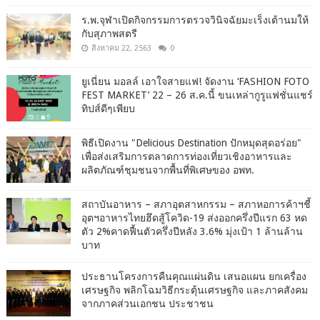
ร.พ.จุฬาเปิดกิจกรรมการตรวจวินิจฉัยมะเร็งเต้านมให้
กับสุภาพสตรี
สิงหาคม 22, 2563
0
ยูเนี่ยน มอลล์ เอาใจสายแฟ! จัดงาน ‘FASHION FOTO
FEST MARKET’ 22 – 26 ส.ค.นี้ ขนเหล่ากูรูแฟชั่นแชร์
ทิปส์ดีๆเพียบ
พิธีเปิดงาน "Delicious Destination ปักหมุดสุดอร่อย"
เพื่อส่งเสริมการตลาดการท่องเที่ยวเชิงอาหารและ
ผลิตภัณฑ์ชุมชนจากพื้นที่พิเศษของ อพท.
สถาบันอาหาร – สภาอุตสาหกรรม – สภาหอการค้าฯชี้
อุตฯอาหารไทยฮึดสู้โควิด-19 ส่งออกครึ่งปีแรก 63 หด
ตัว 2%คาดฟื้นตัวครึ่งปีหลัง 3.6% มุ่งเป้า 1 ล้านล้าน
บาท
ประธานโครงการคืนคุณแผ่นดิน เสนอแผน ยกเครื่อง
เศรษฐกิจ พลิกโฉมวิธีกระตุ้นเศรษฐกิจ และภาคสังคม
จากภาคส่วนเอกชน ประชาชน