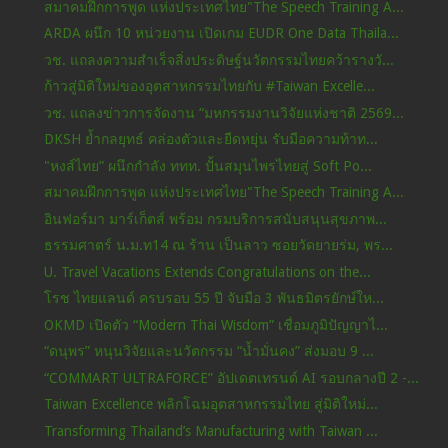
สมาคมฝึกการพูด แห่งประเทศไทย"The Speech Training A...
ARDA ผนึก 10 หน่วยงาน เปิดเกม EUDR One Data Thaila...
วช. แถลงความสำเร็จสิ่งประดิษฐ์นวัตกรรมไทยคว้ารางวั...
ก้าวสู่มิติใหม่ของอุตสาหกรรมไทยกับ #Taiwan Excelle...
วช. แถลงข่าวการจัดงาน “มหกรรมงานวิจัยแห่งชาติ 2569...
DKSH ย้ำกลยุทธ์ คล่องตัวและยืดหยุ่น รับมือความท้าท...
"หงส์ไทย” ผนึกกำลัง ททท. ปั้นสมุนไพรไทยสู่ Soft Po...
สมาคมฝึกการพูด แห่งประเทศไทย"The Speech Training A...
อินฟอร์มา มาร์เก็ตส์ พร้อม กรมบริการสนับสนุนสุขภาพ...
ธรรมศาตร์ น.ม.ท14 ณ ร้าน เป็นลาว ซอยวัดยายร่ม, พร...
U. Travel Vacations Extends Congratulations on the...
โรช ไทยแลนด์ ครบรอบ 55 ปี จับมือ 3 พันธมิตรยักษ์ให...
OKMD เปิดตัว “Modern Thai Wisdom” เชื่อมภูมิปัญญาไ...
“ดนุพร” หนุนวิจัยและนวัตกรรม “น้ำมั่นคง” ส่งมอบ 9 ...
“COMMART ULTRAFORCE” อัปเดตเทรนด์ AI รอบกลางปี 2 -...
Taiwan Excellence พลิกโฉมอุตสาหกรรมไทย สู่มิติใหม่...
Transforming Thailand’s Manufacturing with Taiwan ...