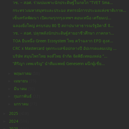
วช. – สอศ. ร่วมบ่มเพาะนักประดิษฐ์ในกลไก “TVET Sma...
กระทรวงมหาสมุทรและประมง สหกรณ์การประมงแห่งชาติเกาห...
เซ็นทรัลพัฒนา เปิดเกมรุกกรุงเทพฯ ตอนเหนือ เตรียมเป...
ฉลองยิ่งใหญ่ ครบรอบ 80 ปี สถาปนาสาธารณรัฐอิตาลี จั...
วช. – สอศ. ปลุกพลังนักประดิษฐ์สายอาชีวศึกษา ภาคกลา...
TOA ยืนหนึ่ง Green Ecosystem ไทย คว้าฉลาก EPD สูงส...
CRC x Mastercard จุดกระแสช้อปกลางปี อัปเกรดแคมเปญ ...
บริษัท สมุนไพรไทย หงส์ไทย จำกัด จัดพิธีเททองหล่อ “...
“ศิริญา เทพเจริญ” นำทีมแพทย์ Genesenn ผนึกผู้เชี่ย...
►
พฤษภาคม
(50)
►
เมษายน
(35)
►
มีนาคม
(50)
►
กุมภาพันธ์
(33)
►
มกราคม
(37)
►
2025
(438)
►
2024
(598)
►
2023
(630)