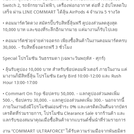
Switch 2, รถจักรยานไฟฟ้า, เครื่องฟอกอากาศ ต่อที่ 2 อัปโหลดใบ
เสร็จ ผ่าน LINE COMMART ได้ลุ้น AirPods 4 จำนวน 5 รางวัล
•
คอมมาร์ตวัดดวง สมัครปั๊บรับสิทธิ์ลุ้นฟรี คูปองส่วนลดสูงสุด
10,000 บาท และของที่ระลึกอีกมากมาย แค่มางานก็รับไปเลย
•
คอมมาร์ตช่วยจ่ายค่าจอดรถ เพียงซื้อสินค้าในงานคอมมาร์ตครบ
30,000. - รับสิทธิ์จอดรถฟรี 3 ชั่วโมง
Special โปรโมชัน วันธรรมดา (เฉพาะวันพฤหัส - ศุกร์)
•
ลุ้นรับคูปอง
10,000 บาท สำหรับช้อปคอมพิวเตอร์ ภายในงาน แค่
มางานก็มีสิทธิ์ลุ้น โปรโมชัน Early Bird 10:00-12:00 และ Rush
Hour 13:00-17:00
•
Commart On Top ช้อปครบ 50,000. - แลกคูปองส่วนลดเพิ่ม
500.-, ช้อปครบ 30,000. - แลกคูปองส่วนลดเพิ่ม 300.- นอกจากนี้
ภายในงานยังมีโปรโมชันผ่อนชำระ 0% และเครดิตเงินคืนจากบัตร
เครดิตที่ร่วมรายการ, โปรโมชัน Clearance Sale จากร้านค้า และ
แลกรับของสมนาคุณเมื่อซื้อสินค้าจากแบรนด์ชั้นนำที่ร่วมรายการ
งาน “COMMART ULTRAFORCE” ได้รับความร่วมมือจากพันธมิตร