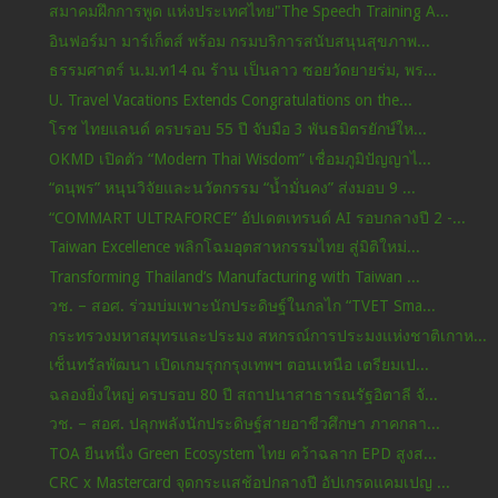
สมาคมฝึกการพูด แห่งประเทศไทย"The Speech Training A...
อินฟอร์มา มาร์เก็ตส์ พร้อม กรมบริการสนับสนุนสุขภาพ...
ธรรมศาตร์ น.ม.ท14 ณ ร้าน เป็นลาว ซอยวัดยายร่ม, พร...
U. Travel Vacations Extends Congratulations on the...
โรช ไทยแลนด์ ครบรอบ 55 ปี จับมือ 3 พันธมิตรยักษ์ให...
OKMD เปิดตัว “Modern Thai Wisdom” เชื่อมภูมิปัญญาไ...
“ดนุพร” หนุนวิจัยและนวัตกรรม “น้ำมั่นคง” ส่งมอบ 9 ...
“COMMART ULTRAFORCE” อัปเดตเทรนด์ AI รอบกลางปี 2 -...
Taiwan Excellence พลิกโฉมอุตสาหกรรมไทย สู่มิติใหม่...
Transforming Thailand’s Manufacturing with Taiwan ...
วช. – สอศ. ร่วมบ่มเพาะนักประดิษฐ์ในกลไก “TVET Sma...
กระทรวงมหาสมุทรและประมง สหกรณ์การประมงแห่งชาติเกาห...
เซ็นทรัลพัฒนา เปิดเกมรุกกรุงเทพฯ ตอนเหนือ เตรียมเป...
ฉลองยิ่งใหญ่ ครบรอบ 80 ปี สถาปนาสาธารณรัฐอิตาลี จั...
วช. – สอศ. ปลุกพลังนักประดิษฐ์สายอาชีวศึกษา ภาคกลา...
TOA ยืนหนึ่ง Green Ecosystem ไทย คว้าฉลาก EPD สูงส...
CRC x Mastercard จุดกระแสช้อปกลางปี อัปเกรดแคมเปญ ...