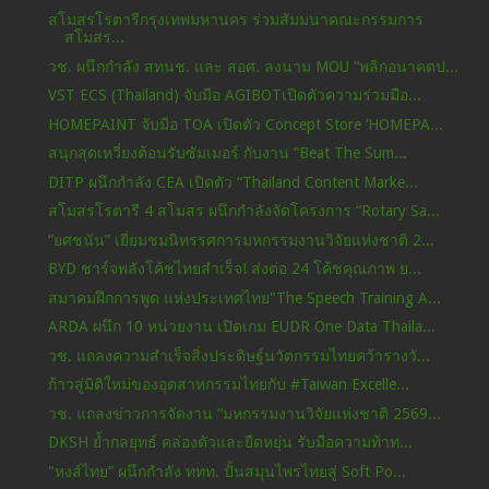
สโมสรโรตารีกรุงเทพมหานคร ร่วมสัมมนาคณะกรรมการ
สโมสร...
วช. ผนึกกำลัง สทนช. และ สอศ. ลงนาม MOU “พลิกอนาคตป...
VST ECS (Thailand) จับมือ AGIBOTเปิดตัวความร่วมมือ...
HOMEPAINT จับมือ TOA เปิดตัว Concept Store ‘HOMEPA...
สนุกสุดเหวี่ยงต้อนรับซัมเมอร์ กับงาน “Beat The Sum...
DITP ผนึกกำลัง CEA เปิดตัว “Thailand Content Marke...
สโมสรโรตารี 4 สโมสร ผนึกกำลังจัดโครงการ “Rotary Sa...
“ยศชนัน” เยี่ยมชมนิทรรศการมหกรรมงานวิจัยแห่งชาติ 2...
BYD ชาร์จพลังโค้ชไทยสำเร็จ! ส่งต่อ 24 โค้ชคุณภาพ ย...
สมาคมฝึกการพูด แห่งประเทศไทย"The Speech Training A...
ARDA ผนึก 10 หน่วยงาน เปิดเกม EUDR One Data Thaila...
วช. แถลงความสำเร็จสิ่งประดิษฐ์นวัตกรรมไทยคว้ารางวั...
ก้าวสู่มิติใหม่ของอุตสาหกรรมไทยกับ #Taiwan Excelle...
วช. แถลงข่าวการจัดงาน “มหกรรมงานวิจัยแห่งชาติ 2569...
DKSH ย้ำกลยุทธ์ คล่องตัวและยืดหยุ่น รับมือความท้าท...
"หงส์ไทย” ผนึกกำลัง ททท. ปั้นสมุนไพรไทยสู่ Soft Po...