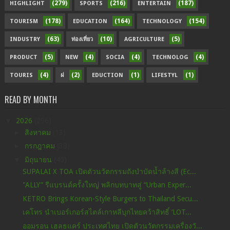
(279)
(216)
(187)
HIGHLIGHT
SPORTS
ENTERTAIN
(178)
(164)
(154)
TOURISM
EDUCATION
TECHNOLOGY
(63)
(10)
(5)
INDUSTRY
ท่องเที่ยว
AGRICULTURE
(5)
(4)
(4)
(4)
PRODUCT
NEW
SOCIA
TECHNOLOG
(4)
(2)
(1)
(1)
TOURIS
ฝ
EDUCTION
LIFESTYL
READ BY MONTH
▼
2026
(296)
►
สิงหาคม
(13)
►
กรกฎาคม
(38)
▼
มิถุนายน
(40)
SUPALAI X TOA เปิดตัวนวัตกรรมถังบำบัดน้ำล้างสี (Ec...
"ALLY” รีแบรนด์ครั้งใหญ่ พลิกบทบาทสู่ “Urban Exper...
KETRO Brings Korean-Style Burgers to Thailand Secu...
เคโทร นำเบอร์เกอร์สไตล์เกาหลีบุกไทยคว้าสิทธิ์ ‘LOT...
ออมรอน เฮลธแคร์ ประเทศไทย เปิดตัวนวัตกรรมเครื่องวั...