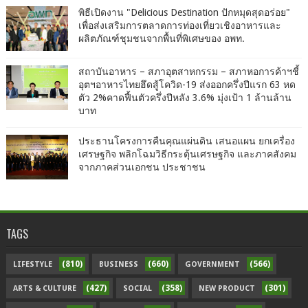
พิธีเปิดงาน "Delicious Destination ปักหมุดสุดอร่อย"
เพื่อส่งเสริมการตลาดการท่องเที่ยวเชิงอาหารและ
ผลิตภัณฑ์ชุมชนจากพื้นที่พิเศษของ อพท.
สถาบันอาหาร – สภาอุตสาหกรรม – สภาหอการค้าฯชี้
อุตฯอาหารไทยฮึดสู้โควิด-19 ส่งออกครึ่งปีแรก 63 หด
ตัว 2%คาดฟื้นตัวครึ่งปีหลัง 3.6% มุ่งเป้า 1 ล้านล้าน
บาท
ประธานโครงการคืนคุณแผ่นดิน เสนอแผน ยกเครื่อง
เศรษฐกิจ พลิกโฉมวิธีกระตุ้นเศรษฐกิจ และภาคสังคม
จากภาคส่วนเอกชน ประชาชน
TAGS
(810)
(660)
(566)
LIFESTYLE
BUSINESS
GOVERNMENT
(427)
(358)
(301)
ARTS & CULTURE
SOCIAL
NEW PRODUCT