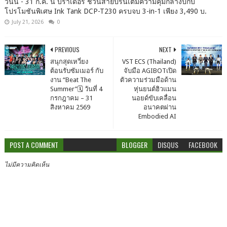
วันนี้ - 31 ก.ค. นี้ บราเดอร์ ชวนสายปริ้นเติมความคุ้มกลางปีกับ
โปรโมชันพิเศษ Ink Tank DCP-T230 ครบจบ 3-in-1 เพียง 3,490 บ.
July 21, 2026
0
PREVIOUS
NEXT
สนุกสุดเหวี่ยง
VST ECS (Thailand)
ต้อนรับซัมเมอร์ กับ
จับมือ AGIBOTเปิด
งาน “Beat The
ตัวความร่วมมือด้าน
Summer”🗓 วันที่ 4
หุ่นยนต์ฮิวแมน
กรกฎาคม – 31
นอยด์ขับเคลื่อน
สิงหาคม 2569
อนาคตผ่าน
Embodied AI
POST A COMMENT
BLOGGER
DISQUS
FACEBOOK
ไม่มีความคิดเห็น