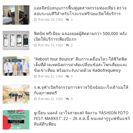
แอลจีสนับสนุนการฟื้นฟูอุตสาหกรรมท่องเที่ยว ตรวจ
สอบระบบทีวีสำหรับโรงแรมฟรีก่อนเปิดให้บริการ
สิงหาคม 20, 2563
0
ฟิตบิท พรีเมียม ฉลองยอดผู้ติดตามกว่า 500,000 หลัง
เปิดให้บริการเพียงปีแรก
สิงหาคม 19, 2563
0
“Reboot Your Bounce” คืนการเคลื่อนไหว ให้ชีวิตฟิต
เต็มที่ด้วยเทคนิคการผ่าตัดเปลี่ยนข้อสะโพกเทียมและ
ข้อเข่าเทียม พร้อมระงับปวดด้วย Radiofrequency
สิงหาคม 22, 2563
0
ร.พ.จุฬาเปิดกิจกรรมการตรวจวินิจฉัยมะเร็งเต้านมให้
กับสุภาพสตรี
สิงหาคม 22, 2563
0
ยูเนี่ยน มอลล์ เอาใจสายแฟ! จัดงาน ‘FASHION FOTO
FEST MARKET’ 22 – 26 ส.ค.นี้ ขนเหล่ากูรูแฟชั่นแชร์
ทิปส์ดีๆเพียบ