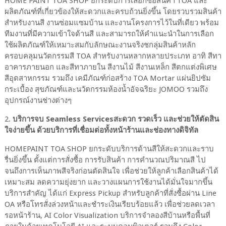
HOME PAINT TOA SHOP ยกระดับการเลือกซื้อสินค้า TOA และ
ผลิตภัณฑ์ที่เกี่ยวข้องให้สะดวกและครบถ้วนยิ่งขึ้น โดยรวบรวมสินค้า
สำหรับงานสี งานซ่อมแซมบ้าน และงานโครงการไว้ในที่เดียว พร้อม
ทีมงานที่มีความเข้าใจด้านสี และสามารถให้คำแนะนำในการเลือก
ใช้ผลิตภัณฑ์ให้เหมาะสมกับลักษณะงานจริงชกลุ่มสินค้าหลัก
ครอบคลุมนวัตกรรมสี TOA สำหรับงานหลากหลายประเภท อาทิ สีทา
อาคารภายนอก และสีทาภายใน สีงานไม้ สีงานเหล็ก สีตกแต่งพิเศษ
สีอุตสาหกรรม รวมถึง เคมีภัณฑ์ก่อสร้าง TOA Mortar แผ่นยิปซัม
กระเบื้อง สุขภัณฑ์และนวัตกรรมห้องน้ำอัจฉริยะ JOMOO รวมถึง
อุปกรณ์งานช่างต่างๆ
2.
บริการจบ Seamless Servicesสะดวก รวดเร็ว และช่วยให้ตัดสิน
ใจง่ายขึ้น ด้วยบริการที่เชื่อมต่อทั้งหน้าร้านและช่องทางดิจิทัล
HOMEPAINT TOA SHOP ยกระดับบริการด้านสีให้สะดวกและราบ
รื่นยิ่งขึ้น ตั้งแต่การสั่งซื้อ การรับสินค้า การคำนวณปริมาณสี ไป
จนถึงการเห็นภาพสีจริงก่อนตัดสินใจ เพื่อช่วยให้ลูกค้าเลือกสินค้าได้
เหมาะสม ลดความยุ่งยาก และวางแผนการใช้งานได้มั่นใจมากขึ้น
บริการสำคัญ ได้แก่ Express Pickup สำหรับลูกค้าที่สั่งซื้อผ่าน Line
OA หรือโทรสั่งล่วงหน้าและชำระเงินเรียบร้อยแล้ว เพื่อช่วยลดเวลา
รอหน้าร้าน, AI Color Visualization บริการจำลองสีบ้านหรือพื้นที่