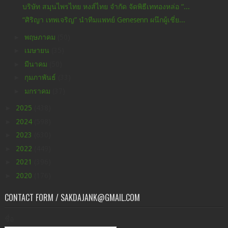
บริษัท สมุนไพรไทย หงส์ไทย จำกัด จัดพิธีเททองหล่อ “...
“ศิริญา เทพเจริญ” นำทีมแพทย์ Genesenn ผนึกผู้เชี่ย...
►
พฤษภาคม
(50)
►
เมษายน
(35)
►
มีนาคม
(50)
►
กุมภาพันธ์
(33)
►
มกราคม
(37)
►
2025
(438)
►
2024
(598)
►
2023
(630)
►
2022
(449)
►
2021
(396)
►
2020
(176)
CONTACT FORM / SAKDAJANK@GMAIL.COM
ชื่อ