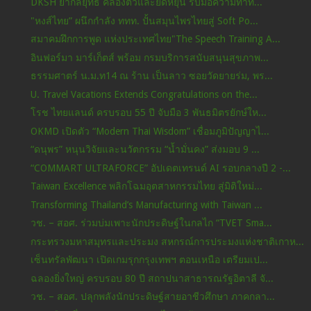
DKSH ย้ำกลยุทธ์ คล่องตัวและยืดหยุ่น รับมือความท้าท...
"หงส์ไทย” ผนึกกำลัง ททท. ปั้นสมุนไพรไทยสู่ Soft Po...
สมาคมฝึกการพูด แห่งประเทศไทย"The Speech Training A...
อินฟอร์มา มาร์เก็ตส์ พร้อม กรมบริการสนับสนุนสุขภาพ...
ธรรมศาตร์ น.ม.ท14 ณ ร้าน เป็นลาว ซอยวัดยายร่ม, พร...
U. Travel Vacations Extends Congratulations on the...
โรช ไทยแลนด์ ครบรอบ 55 ปี จับมือ 3 พันธมิตรยักษ์ให...
OKMD เปิดตัว “Modern Thai Wisdom” เชื่อมภูมิปัญญาไ...
“ดนุพร” หนุนวิจัยและนวัตกรรม “น้ำมั่นคง” ส่งมอบ 9 ...
“COMMART ULTRAFORCE” อัปเดตเทรนด์ AI รอบกลางปี 2 -...
Taiwan Excellence พลิกโฉมอุตสาหกรรมไทย สู่มิติใหม่...
Transforming Thailand’s Manufacturing with Taiwan ...
วช. – สอศ. ร่วมบ่มเพาะนักประดิษฐ์ในกลไก “TVET Sma...
กระทรวงมหาสมุทรและประมง สหกรณ์การประมงแห่งชาติเกาห...
เซ็นทรัลพัฒนา เปิดเกมรุกกรุงเทพฯ ตอนเหนือ เตรียมเป...
ฉลองยิ่งใหญ่ ครบรอบ 80 ปี สถาปนาสาธารณรัฐอิตาลี จั...
วช. – สอศ. ปลุกพลังนักประดิษฐ์สายอาชีวศึกษา ภาคกลา...