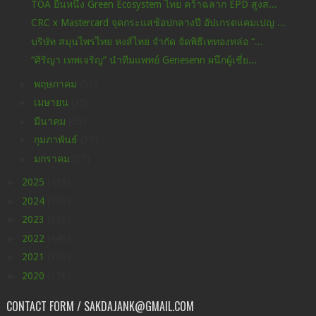
TOA ยืนหนึ่ง Green Ecosystem ไทย คว้าฉลาก EPD สูงส...
CRC x Mastercard จุดกระแสช้อปกลางปี อัปเกรดแคมเปญ ...
บริษัท สมุนไพรไทย หงส์ไทย จำกัด จัดพิธีเททองหล่อ “...
“ศิริญา เทพเจริญ” นำทีมแพทย์ Genesenn ผนึกผู้เชี่ย...
►
พฤษภาคม
(50)
►
เมษายน
(35)
►
มีนาคม
(50)
►
กุมภาพันธ์
(33)
►
มกราคม
(37)
►
2025
(438)
►
2024
(598)
►
2023
(630)
►
2022
(449)
►
2021
(396)
►
2020
(176)
CONTACT FORM / SAKDAJANK@GMAIL.COM