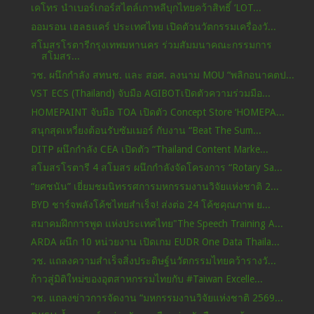
เคโทร นำเบอร์เกอร์สไตล์เกาหลีบุกไทยคว้าสิทธิ์ ‘LOT...
ออมรอน เฮลธแคร์ ประเทศไทย เปิดตัวนวัตกรรมเครื่องวั...
สโมสรโรตารีกรุงเทพมหานคร ร่วมสัมมนาคณะกรรมการ
สโมสร...
วช. ผนึกกำลัง สทนช. และ สอศ. ลงนาม MOU “พลิกอนาคตป...
VST ECS (Thailand) จับมือ AGIBOTเปิดตัวความร่วมมือ...
HOMEPAINT จับมือ TOA เปิดตัว Concept Store ‘HOMEPA...
สนุกสุดเหวี่ยงต้อนรับซัมเมอร์ กับงาน “Beat The Sum...
DITP ผนึกกำลัง CEA เปิดตัว “Thailand Content Marke...
สโมสรโรตารี 4 สโมสร ผนึกกำลังจัดโครงการ “Rotary Sa...
“ยศชนัน” เยี่ยมชมนิทรรศการมหกรรมงานวิจัยแห่งชาติ 2...
BYD ชาร์จพลังโค้ชไทยสำเร็จ! ส่งต่อ 24 โค้ชคุณภาพ ย...
สมาคมฝึกการพูด แห่งประเทศไทย"The Speech Training A...
ARDA ผนึก 10 หน่วยงาน เปิดเกม EUDR One Data Thaila...
วช. แถลงความสำเร็จสิ่งประดิษฐ์นวัตกรรมไทยคว้ารางวั...
ก้าวสู่มิติใหม่ของอุตสาหกรรมไทยกับ #Taiwan Excelle...
วช. แถลงข่าวการจัดงาน “มหกรรมงานวิจัยแห่งชาติ 2569...