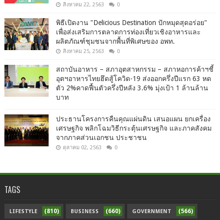
สิงหาคม 22, 2563
0
พิธีเปิดงาน "Delicious Destination ปักหมุดสุดอร่อย"
เพื่อส่งเสริมการตลาดการท่องเที่ยวเชิงอาหารและ
ผลิตภัณฑ์ชุมชนจากพื้นที่พิเศษของ อพท.
สิงหาคม 25, 2563
0
สถาบันอาหาร – สภาอุตสาหกรรม – สภาหอการค้าฯชี้
อุตฯอาหารไทยฮึดสู้โควิด-19 ส่งออกครึ่งปีแรก 63 หด
ตัว 2%คาดฟื้นตัวครึ่งปีหลัง 3.6% มุ่งเป้า 1 ล้านล้าน
บาท
ประธานโครงการคืนคุณแผ่นดิน เสนอแผน ยกเครื่อง
เศรษฐกิจ พลิกโฉมวิธีกระตุ้นเศรษฐกิจ และภาคสังคม
จากภาคส่วนเอกชน ประชาชน
ตุลาคม 02, 2563
0
TAGS
(810)
(660)
(566)
LIFESTYLE
BUSINESS
GOVERNMENT