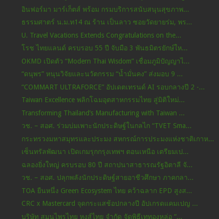
อินฟอร์มา มาร์เก็ตส์ พร้อม กรมบริการสนับสนุนสุขภาพ...
ธรรมศาตร์ น.ม.ท14 ณ ร้าน เป็นลาว ซอยวัดยายร่ม, พร...
U. Travel Vacations Extends Congratulations on the...
โรช ไทยแลนด์ ครบรอบ 55 ปี จับมือ 3 พันธมิตรยักษ์ให...
OKMD เปิดตัว “Modern Thai Wisdom” เชื่อมภูมิปัญญาไ...
“ดนุพร” หนุนวิจัยและนวัตกรรม “น้ำมั่นคง” ส่งมอบ 9 ...
“COMMART ULTRAFORCE” อัปเดตเทรนด์ AI รอบกลางปี 2 -...
Taiwan Excellence พลิกโฉมอุตสาหกรรมไทย สู่มิติใหม่...
Transforming Thailand’s Manufacturing with Taiwan ...
วช. – สอศ. ร่วมบ่มเพาะนักประดิษฐ์ในกลไก “TVET Sma...
กระทรวงมหาสมุทรและประมง สหกรณ์การประมงแห่งชาติเกาห...
เซ็นทรัลพัฒนา เปิดเกมรุกกรุงเทพฯ ตอนเหนือ เตรียมเป...
ฉลองยิ่งใหญ่ ครบรอบ 80 ปี สถาปนาสาธารณรัฐอิตาลี จั...
วช. – สอศ. ปลุกพลังนักประดิษฐ์สายอาชีวศึกษา ภาคกลา...
TOA ยืนหนึ่ง Green Ecosystem ไทย คว้าฉลาก EPD สูงส...
CRC x Mastercard จุดกระแสช้อปกลางปี อัปเกรดแคมเปญ ...
บริษัท สมุนไพรไทย หงส์ไทย จำกัด จัดพิธีเททองหล่อ “...