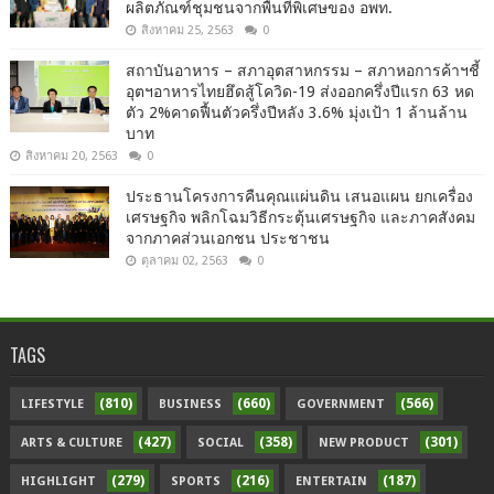
ผลิตภัณฑ์ชุมชนจากพื้นที่พิเศษของ อพท.
สิงหาคม 25, 2563
0
สถาบันอาหาร – สภาอุตสาหกรรม – สภาหอการค้าฯชี้
อุตฯอาหารไทยฮึดสู้โควิด-19 ส่งออกครึ่งปีแรก 63 หด
ตัว 2%คาดฟื้นตัวครึ่งปีหลัง 3.6% มุ่งเป้า 1 ล้านล้าน
บาท
สิงหาคม 20, 2563
0
ประธานโครงการคืนคุณแผ่นดิน เสนอแผน ยกเครื่อง
เศรษฐกิจ พลิกโฉมวิธีกระตุ้นเศรษฐกิจ และภาคสังคม
จากภาคส่วนเอกชน ประชาชน
ตุลาคม 02, 2563
0
TAGS
(810)
(660)
(566)
LIFESTYLE
BUSINESS
GOVERNMENT
(427)
(358)
(301)
ARTS & CULTURE
SOCIAL
NEW PRODUCT
(279)
(216)
(187)
HIGHLIGHT
SPORTS
ENTERTAIN