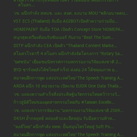
สโมสรโรตารีกรุงเทพมหานคร ร่วมสัมมนาคณะกรรมการ
สโมสร...
วช. ผนึกกำลัง สทนช. และ สอศ. ลงนาม MOU “พลิกอนาคตป...
VST ECS (Thailand) จับมือ AGIBOTเปิดตัวความร่วมมือ...
HOMEPAINT จับมือ TOA เปิดตัว Concept Store ‘HOMEPA...
สนุกสุดเหวี่ยงต้อนรับซัมเมอร์ กับงาน “Beat The Sum...
DITP ผนึกกำลัง CEA เปิดตัว “Thailand Content Marke...
สโมสรโรตารี 4 สโมสร ผนึกกำลังจัดโครงการ “Rotary Sa...
“ยศชนัน” เยี่ยมชมนิทรรศการมหกรรมงานวิจัยแห่งชาติ 2...
BYD ชาร์จพลังโค้ชไทยสำเร็จ! ส่งต่อ 24 โค้ชคุณภาพ ย...
สมาคมฝึกการพูด แห่งประเทศไทย"The Speech Training A...
ARDA ผนึก 10 หน่วยงาน เปิดเกม EUDR One Data Thaila...
วช. แถลงความสำเร็จสิ่งประดิษฐ์นวัตกรรมไทยคว้ารางวั...
ก้าวสู่มิติใหม่ของอุตสาหกรรมไทยกับ #Taiwan Excelle...
วช. แถลงข่าวการจัดงาน “มหกรรมงานวิจัยแห่งชาติ 2569...
DKSH ย้ำกลยุทธ์ คล่องตัวและยืดหยุ่น รับมือความท้าท...
"หงส์ไทย” ผนึกกำลัง ททท. ปั้นสมุนไพรไทยสู่ Soft Po...
สมาคมฝึกการพูด แห่งประเทศไทย"The Speech Training A...