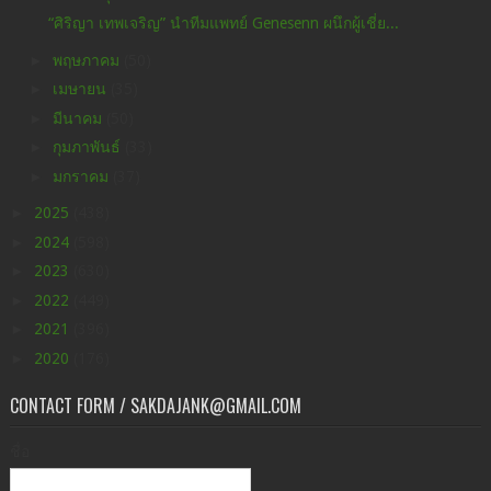
“ศิริญา เทพเจริญ” นำทีมแพทย์ Genesenn ผนึกผู้เชี่ย...
►
พฤษภาคม
(50)
►
เมษายน
(35)
►
มีนาคม
(50)
►
กุมภาพันธ์
(33)
►
มกราคม
(37)
►
2025
(438)
►
2024
(598)
►
2023
(630)
►
2022
(449)
►
2021
(396)
►
2020
(176)
CONTACT FORM / SAKDAJANK@GMAIL.COM
ชื่อ