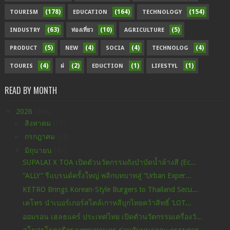
(178)
(164)
(154)
TOURISM
EDUCATION
TECHNOLOGY
(63)
(10)
(5)
INDUSTRY
ท่องเที่ยว
AGRICULTURE
(5)
(4)
(4)
(4)
PRODUCT
NEW
SOCIA
TECHNOLOG
(4)
(2)
(1)
(1)
TOURIS
ฝ
EDUCTION
LIFESTYL
READ BY MONTH
▼
2026
(296)
►
สิงหาคม
(13)
►
กรกฎาคม
(38)
▼
มิถุนายน
(40)
SUPALAI X TOA เปิดตัวนวัตกรรมถังบำบัดน้ำล้างสี (Ec...
"ALLY” รีแบรนด์ครั้งใหญ่ พลิกบทบาทสู่ “Urban Exper...
KETRO Brings Korean-Style Burgers to Thailand Secu...
เคโทร นำเบอร์เกอร์สไตล์เกาหลีบุกไทยคว้าสิทธิ์ ‘LOT...
ออมรอน เฮลธแคร์ ประเทศไทย เปิดตัวนวัตกรรมเครื่องวั...