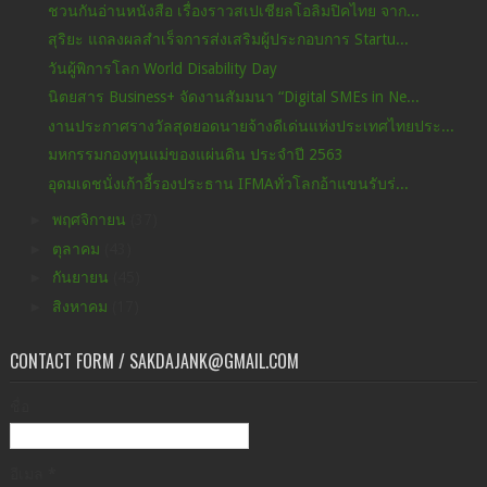
ชวนกันอ่านหนังสือ เรื่องราวสเปเชียลโอลิมปิคไทย จาก...
สุริยะ แถลงผลสําเร็จการส่งเสริมผู้ประกอบการ Startu...
วันผู้พิการโลก World Disability Day
นิตยสาร Business+ จัดงานสัมมนา “Digital SMEs in Ne...
งานประกาศรางวัลสุดยอดนายจ้างดีเด่นแห่งประเทศไทยประ...
มหกรรมกองทุนแม่ของแผ่นดิน ประจำปี 2563
อุดมเดชนั่งเก้าอี้รองประธาน IFMAทั่วโลกอ้าแขนรับร่...
►
พฤศจิกายน
(37)
►
ตุลาคม
(43)
►
กันยายน
(45)
►
สิงหาคม
(17)
CONTACT FORM / SAKDAJANK@GMAIL.COM
ชื่อ
อีเมล
*