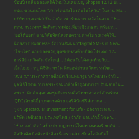
ช้อปปี้ เฉลิมฉลองสถิติใหม่ในแคมเปญ Shopee 12.12 Bi...
กฟผ. ชวนคนไทย “สปาร์คพลังใจ เติมไฟให้กัน” ในงาน Mu...
บริษัท กรุงเทพสกรีน จำกัด เข้ารับมอบรางวัลในงาน TH...
ททท. กรุงเทพฯ จัดกิจกรรมท่องเที่ยวเชิงเกษตร พร้อมท...
“ออโต้บอท” ฉายวิสัยทัศน์ส่งต่อความห่วงใย รณรงค์ให้...
นิตยสาร Business+ จัดงานสัมมนา“Digital SMEs in New...
“ไฮ-เจ็ท” มอบของขวัญสุดพิเศษส่งท้ายปีจัดโปรเด็ด 12...
ฮาร์ลีย์-เดวิดสัน จัดใหญ่…!! ต้อนรับโค้งสุดท้ายกับ...
เอ็นไอเอ - ทรู ดิจิทัล พาร์ค คิกออฟย่านนวัตกรรมไซเ...
“ส.น.ร.” ประกาศรายชื่อนักเรียนทุนรัฐบาลไทยประจำปี ...
มูลนิธิโรงพยาบาลพระจอมเกล้าเจ้าคุณทหารฯ รับมอบเงิน...
อพวช. คิดค้นสุดยอดชุดกิจกรรมสื่อวิทยาศาสตร์สำหรับท...
iQIYI (อ้ายฉีอี้) รุกตลาดด้วย ออริจินัลซีรีส์เกาหล...
“JKN Spectacular Investment for Life - อลังการเจเค...
บริษัท เลซีบอย ( ประเทศไทย ) จำกัด มอบเก้าอี้ โซฟา...
"ช้าง เมก้าฮิต" สร้างปรากฏการณ์ใหม่ทางดนตรี ยกทัพ ...
ศิลปินดังเปิดตัวหนังสือ เรื่องราวสเปเชียลโอลิมปิคไ...