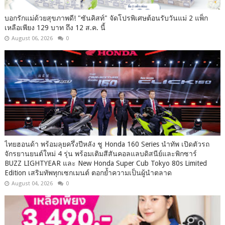
บอกรักแม่ด้วยสุขภาพดี! "ซันคิสท์" จัดโปรพิเศษต้อนรับวันแม่ 2 แพ็ก
เหลือเพียง 129 บาท ถึง 12 ส.ค. นี้
August 06, 2026
0
ไทยฮอนด้า พร้อมลุยครึ่งปีหลัง ชู Honda 160 Series นำทัพ เปิดตัวรถ
จักรยานยนต์ใหม่ 4 รุ่น พร้อมเติมสีสันคอลแลบดิสนีย์และพิกซาร์
BUZZ LIGHTYEAR และ New Honda Super Cub Tokyo 80s Limited
Edition เสริมทัพทุกเซกเมนต์ ตอกย้ำความเป็นผู้นำตลาด
August 04, 2026
0