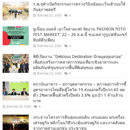
ร.พ.จุฬาเปิดกิจกรรมการตรวจวินิจฉัยมะเร็งเต้านมให้
กับสุภาพสตรี
สิงหาคม 22, 2563
0
ยูเนี่ยน มอลล์ เอาใจสายแฟ! จัดงาน ‘FASHION FOTO
FEST MARKET’ 22 – 26 ส.ค.นี้ ขนเหล่ากูรูแฟชั่นแชร์
ทิปส์ดีๆเพียบ
สิงหาคม 22, 2563
0
พิธีเปิดงาน "Delicious Destination ปักหมุดสุดอร่อย"
เพื่อส่งเสริมการตลาดการท่องเที่ยวเชิงอาหารและ
ผลิตภัณฑ์ชุมชนจากพื้นที่พิเศษของ อพท.
สิงหาคม 25, 2563
0
สถาบันอาหาร – สภาอุตสาหกรรม – สภาหอการค้าฯชี้
อุตฯอาหารไทยฮึดสู้โควิด-19 ส่งออกครึ่งปีแรก 63 หด
ตัว 2%คาดฟื้นตัวครึ่งปีหลัง 3.6% มุ่งเป้า 1 ล้านล้าน
บาท
สิงหาคม 20, 2563
0
ประธานโครงการคืนคุณแผ่นดิน เสนอแผน ยกเครื่อง
เศรษฐกิจ พลิกโฉมวิธีกระตุ้นเศรษฐกิจ และภาคสังคม
จากภาคส่วนเอกชน ประชาชน