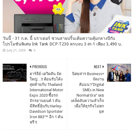
วันนี้ - 31 ก.ค. นี้ บราเดอร์ ชวนสายปริ้นเติมความคุ้มกลางปีกับ
โปรโมชันพิเศษ Ink Tank DCP-T230 ครบจบ 3-in-1 เพียง 3,490 บ.
July 21, 2026
0
PREVIOUS
NEXT
ฮาร์ลีย์-เดวิดสัน จัด
นิตยสาร Business+
ใหญ่…!! ต้อนรับโค้ง
จัดงาน
สุดท้ายกับ Thailand
สัมมนา“Digital
International Motor
SMEs in New
Expo 2020 ซื้อรถ
Normal Era” เผย
จักรยานยนต์ 1 คัน
เคล็ดลับความสำเร็จ
มีสิทธิ์ลุ้นรับ Harley-
เพื่อให้ธุรกิจไม่ตก
Davidson Sportster
ยุค
Iron 883™ อีก 1 คัน
ฟรี !!