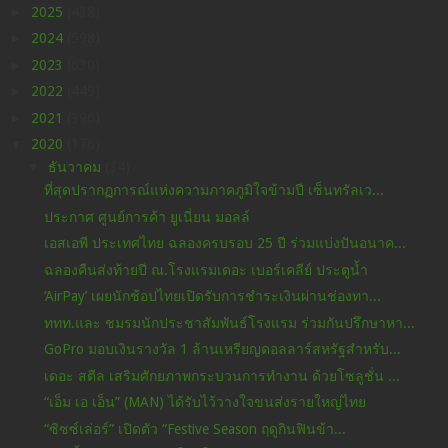
►
2025
(438)
►
2024
(598)
►
2023
(630)
►
2022
(449)
►
2021
(396)
▼
2020
(176)
▼
ธันวาคม
(34)
ที่สุดปรากฏการณ์แห่งความภาคภูมิใจข้ามปี เซ็นทรัลเว...
ประกาศ ศูนย์การค้า ยูเนี่ยน มอลล์
เอสเอพี ประเทศไทย ฉลองครบรอบ 25 ปี ร่วมแบ่งปันอนาค...
ฉลองคืนส่งท้ายปี ณ.โรงแรมเดอะ เบอร์เคลีย์ ประตูน้ำ
‘AirPay’ เผยนักช้อปไทยเปิดรับการชำระเงินผ่านช่องทา...
ททท.และ ชมรมนักประชาสัมพันธ์โรงแรม ร่วมกันปรึกษาหา...
GoPro มอบเงินรางวัล 1 ล้านเหรียญดอลลาร์สหรัฐสำหรับ...
เดอะ สตีล เสริมศักยภาพกระบวนการทำงาน ด้วยโซลูชั่น ...
“เอ็ม เอ เอ็น” (MAN) ได้รับไว้วางใจขนส่งรายใหญ่ไทย
“ซิซซ์เล่อร์” เปิดตัว “Festive Season ฤดูกินฟินข้า...