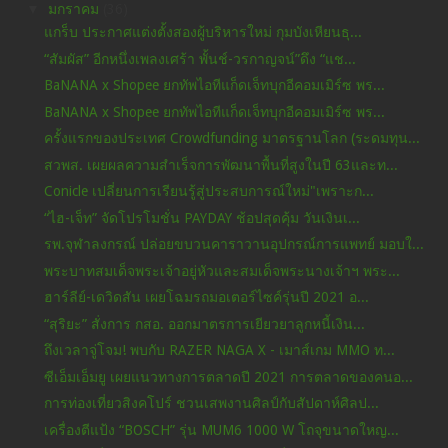
▼
มกราคม
(36)
แกร็บ ประกาศแต่งตั้งสองผู้บริหารใหม่ กุมบังเหียนธุ...
“สัมผัส” อีกหนึ่งเพลงเศร้า พั้นช์-วรกาญจน์”ดึง “แช...
BaNANA x Shopee ยกทัพไอทีแก็ดเจ็ทบุกอีคอมเมิร์ซ พร...
BaNANA x Shopee ยกทัพไอทีแก็ดเจ็ทบุกอีคอมเมิร์ซ พร...
ครั้งแรกของประเทศ Crowdfunding มาตรฐานโลก (ระดมทุน...
สวพส. เผยผลความสำเร็จการพัฒนาพื้นที่สูงในปี 63และท...
Conicle เปลี่ยนการเรียนรู้สู่ประสบการณ์ใหม่"เพราะก...
“ไฮ-เจ็ท” จัดโปรโมชั่น PAYDAY ช้อปสุดคุ้ม วันเงินเ...
รพ.จุฬาลงกรณ์ ปล่อยขบวนคาราวานอุปกรณ์การแพทย์ มอบใ...
พระบาทสมเด็จพระเจ้าอยู่หัวและสมเด็จพระนางเจ้าฯ พระ...
ฮาร์ลีย์-เดวิดสัน เผยโฉมรถมอเตอร์ไซค์รุ่นปี 2021 อ...
“สุริยะ” สั่งการ กสอ. ออกมาตรการเยียวยาลูกหนี้เงิน...
ถึงเวลาจู่โจม! พบกับ RAZER NAGA X - เมาส์เกม MMO ท...
ซีเอ็มเอ็มยู เผยแนวทางการตลาดปี 2021 การตลาดของคนอ...
การท่องเที่ยวสิงคโปร์ ชวนเสพงานศิลป์กับสัปดาห์ศิลป...
เครื่องตีแป้ง “BOSCH” รุ่น MUM6 1000 W โถจุขนาดใหญ...