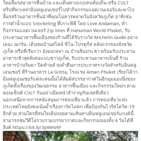
ใหม่ลิ้มรสอาหารพื้นบ้าน และเดินทางแบบคนท้องถิ่น หรือ CULT
ทริปที่พาเหล่าอินฟลูเอนเซอร์ไปทำกิจกรรมแอดเวนเจอร์และพาไป
ลิ้มรสร้านอาหารชั้นนำที่คุณไม่ควรพลาดในจังหวัดภูเก็ต อาทิเช่น
การดำน้ำแบบ Snorkeling ที่เกาะพีพี โดย Love Andaman, ทำ
กิจกรรมแอดเวนเจอร์ Zip lines ที่ Hanuman World Phuket, รับ
ประทานอาหารพื้นเมืองของร้านที่ได้รับรางวัล Michelin Guide อย่าง
เดอะ ฌาร์ม, เดินชมบ้านสไตล์ ชิโน-โปรตุกีส หลังแรกของจังหวัด
ภูเก็ต หรือที่เรียกว่า อังม่อเหลา ณ บ้านชินประชา พร้อมรับประทาน
อาหารเช้าสุดพิเศษแบบชาวภูเก็ต, รับประทานอาหารเย็นที่ ร้าน
อาหารบ้านริมผา ปิดท้ายด้วยค่ำคืนการประกาศรางวัลสำหรับอินฟลู
เอนเซอร์ ที่ร้านอาหาร La Gritta, โรงแรม Amari Phuket เรียกได้ว่า
อินฟลูเอนเซอร์แต่ละคนนั้นได้สัมผัสบรรยากาศในอีกมุมมองนึงของ
ภูเก็ตทั้งเรื่องของวัฒนธรรม อาหารพื้นเมือง และกิจกรรมใหม่ๆ ตาม
คอนเซ็ปต์ CULT กันอย่างอิ่มหนำสำราญกันเลยทีเดียว
นอกเหนือจากการสนับสนุนการท่องเที่ยวแล้ว การท่องเที่ยวแห่ง
ประเทศไทยยังคงเน้นย้ำเรื่องการ์ดไม่ตก เพื่อป้องกันไวรัสโควิด-19
อีกด้วย ส่วนใครที่สนใจเดินรอยตามเส้นทางอินฟลูเอนเซอร์แกงค์นี้
สามารถชมวีดีโอรวบรวมบรรยากาศและกิจกรรมของทั้ง 4 วันได้ที่
ลิงค์ https://bit.ly/3pWeb9F