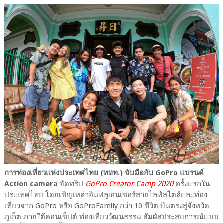
การท่องเที่ยวแห่งประเทศไทย (ททท.) จับมือกับ GoPro แบรนด์
Action camera
จัดทริป
GoPro Creator Camp 2020
ครั้งแรกใน
ประเทศไทย โดยเชิญเหล่าอินฟลูเอนเซอร์สายไลฟ์สไตล์และท่อง
เที่ยวจาก GoPro หรือ GoProFamily กว่า 10 ชีวิต บินตรงสู่จังหวัด
ภูเก็ต ภายใต้คอนเซ็ปต์ ท่องเที่ยววัฒนธรรม สัมผัสประสบการณ์แบบ