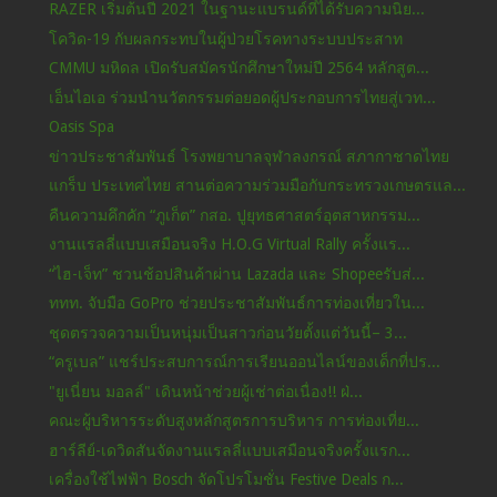
RAZER เริ่มต้นปี 2021 ในฐานะแบรนด์ที่ได้รับความนิย...
โควิด-19 กับผลกระทบในผู้ป่วยโรคทางระบบประสาท
CMMU มหิดล เปิดรับสมัครนักศึกษาใหม่ปี 2564 หลักสูต...
เอ็นไอเอ ร่วมนำนวัตกรรมต่อยอดผู้ประกอบการไทยสู่เวท...
Oasis Spa
ข่าวประชาสัมพันธ์ โรงพยาบาลจุฬาลงกรณ์ สภากาชาดไทย
แกร็บ ประเทศไทย สานต่อความร่วมมือกับกระทรวงเกษตรแล...
คืนความคึกคัก “ภูเก็ต” กสอ. ปูยุทธศาสตร์อุตสาหกรรม...
งานแรลลี่แบบเสมือนจริง H.O.G Virtual Rally ครั้งแร...
“ไฮ-เจ็ท” ชวนช้อปสินค้าผ่าน Lazada และ Shopeeรับส่...
ททท. จับมือ GoPro ช่วยประชาสัมพันธ์การท่องเที่ยวใน...
ชุดตรวจความเป็นหนุ่มเป็นสาวก่อนวัยตั้งแต่วันนี้– 3...
“ครูเบล” แชร์ประสบการณ์การเรียนออนไลน์ของเด็กที่ปร...
"ยูเนี่ยน มอลล์" เดินหน้าช่วยผู้เช่าต่อเนื่อง!! ฝ่...
คณะผู้บริหารระดับสูงหลักสูตรการบริหาร การท่องเที่ย...
ฮาร์ลีย์-เดวิดสันจัดงานแรลลี่แบบเสมือนจริงครั้งแรก...
เครื่องใช้ไฟฟ้า Bosch จัดโปรโมชั่น Festive Deals ก...