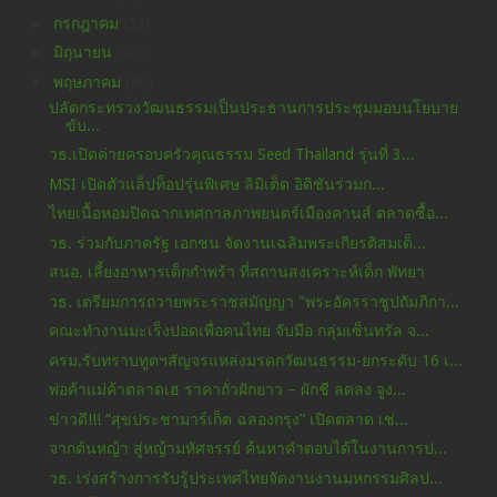
►
กรกฎาคม
(53)
►
มิถุนายน
(49)
▼
พฤษภาคม
(46)
ปลัดกระทรวงวัฒนธรรมเป็นประธานการประชุมมอบนโยบาย
ขับ...
วธ.เปิดค่ายครอบครัวคุณธรรม Seed Thailand รุ่นที่ 3...
MSI เปิดตัวแล็ปท็อปรุ่นพิเศษ ลิมิเต็ด อิดิชันร่วมก...
ไทยเนื้อหอมปิดฉากเทศกาลภาพยนตร์เมืองคานส์ ตลาดซื้อ...
วธ. ร่วมกับภาครัฐ เอกชน จัดงานเฉลิมพระเกียรติสมเด็...
สนอ. เลี้ยงอาหารเด็กกำพร้า ที่สถานสงเคราะห์เด็ก พัทยา
วธ. เตรียมการถวายพระราชสมัญญา "พระอัครราชูปถัมภิกา...
คณะทำงานมะเร็งปอดเพื่อคนไทย จับมือ กลุ่มเซ็นทรัล จ...
ครม.รับทราบทูตฯสัญจรแหล่งมรดกวัฒนธรรม-ยกระดับ 16 เ...
พ่อค้าแม่ค้าตลาดเฮ ราคาถั่วฝักยาว – ผักชี ลดลง จูง...
ข่าวดี!!! “สุขประชามาร์เก็ต ฉลองกรุง” เปิดตลาด เช่...
จากต้นหญ้า สู่หญ้ามหัศจรรย์ ค้นหาคำตอบได้ในงานการป...
วธ. เร่งสร้างการรับรู้ประเทศไทยจัดงานงานมหกรรมศิลป...