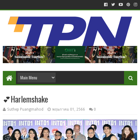
💕Harlemshake
Suthep Puangmahod
พฤษภาคม 01, 2566
0