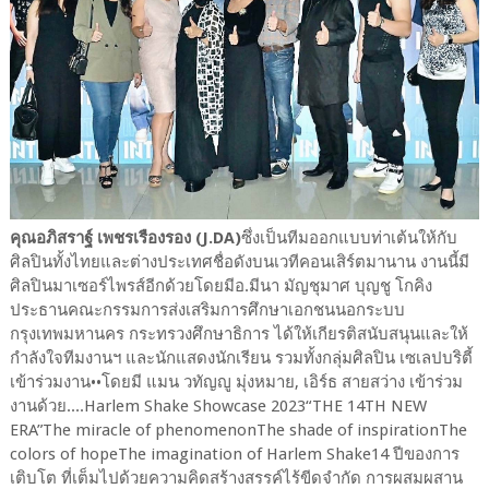
คุณอภิสราฐ์ เพชรเรืองรอง (J.DA)
ซึ่งเป็นทีมออกแบบท่าเต้นให้กับ
ศิลปินทั้งไทยและต่างประเทศชื่อดังบนเวทีคอนเสิร์ตมานาน งานนี้มี
ศิลปินมาเซอร์ไพรส์อีกด้วยโดยมีอ.มีนา มัญชุมาศ บุญชู โกคิง
ประธานคณะกรรมการส่งเสริมการศึกษาเอกชนนอกระบบ
กรุงเทพมหานคร กระทรวงศึกษาธิการ ได้ให้เกียรติสนับสนุนและให้
กำลังใจทีมงานฯ และนักแสดงนักเรียน รวมทั้งกลุ่มศิลปิน เซเลปบริตี้
เข้าร่วมงาน••โดยมี แมน วทัญญู มุ่งหมาย, เอิร์ธ สายสว่าง เข้าร่วม
งานด้วย....Harlem Shake Showcase 2023“THE 14TH NEW
ERA”The miracle of phenomenonThe shade of inspirationThe
colors of hopeThe imagination of Harlem Shake14 ปีของการ
เติบโต ที่เต็มไปด้วยความคิดสร้างสรรค์ไร้ขีดจำกัด การผสมผสาน