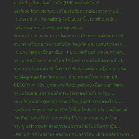
บ. ลัคกี้ ยูเนี่ยน ฟู้ดส์ จำกัด (LUF) แบรนด์ “คานิ...
Seafood from Norway เตรียมรับมือความต้องการความมั่...
150 Years In The Making ในปี 2023 นี้ Levi’s® 501®...
“ฟร้อง นรากร” บวชทดแทนคุณพ่อแม่
รัฐมนตรีว่าการกระทรวงวัฒนธรรม ศึกษาดูงานด้านการบริ...
กระทรวงวัฒนธรรมร่วมกับจังหวัดภูเก็ต และเทศบาลนครภู...
10 ประเทศสมาชิกอาเซียน+1 ประเทศติมอร์ เลสเต สร้างส...
วธ. พาหนังไทย-อาหารไทย โชว์เทศกาลหนังเมืองคานส์ เป...
สวธ.และวัดขนอน จัดโครงการพัฒนาองค์ความรู้รากทางวัฒ...
วธ.ดึงดูดท่องเที่ยววัฒนธรรม ด้วย ตลาดน้ำตลาดบก-ผลิ...
DECOR+ การประมูลผลงานศิลปะสุดพิเศษ เมื่องานอาร์ตทร...
วธ. พร้อมเผยแพร่ หนังสือประวัติศาสตร์ ฉบับการ์ตูน ...
📣 เตรียมพบกับสุดยอดความยิ่งใหญ่แห่งปี การแสดงโขน ...
เอกอัครราชทูตราชอาณาจักรโมร็อกโกประจำประเทศไทย เข้...
“พรทิพย์ วัจนะรัตน์” บทบาทใหม่ “ประธานหอการค้าไทย-...
วธ. ชู Soft Power ส่งออกวัฒนธรรมไทยในฝรั่งเศส-ญี่ป...
เลขานุการสำนักงานปลัดกระทรวงกลาโหม เข้าพบปลัดกระทร...