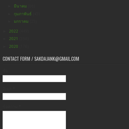
►
มีนาคม
(66)
►
กุมภาพันธ์
(45)
►
มกราคม
(25)
►
2022
(449)
►
2021
(396)
►
2020
(176)
CONTACT FORM / SAKDAJANK@GMAIL.COM
ชื่อ
อีเมล
*
ข้อความ
*