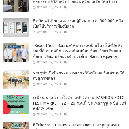
สอบระบบทีวีสำหรับโรงแรมฟรีก่อนเปิดให้บริการ
สิงหาคม 20, 2563
0
ฟิตบิท พรีเมียม ฉลองยอดผู้ติดตามกว่า 500,000 หลัง
เปิดให้บริการเพียงปีแรก
สิงหาคม 19, 2563
0
“Reboot Your Bounce” คืนการเคลื่อนไหว ให้ชีวิตฟิต
เต็มที่ด้วยเทคนิคการผ่าตัดเปลี่ยนข้อสะโพกเทียมและ
ข้อเข่าเทียม พร้อมระงับปวดด้วย Radiofrequency
สิงหาคม 22, 2563
0
ร.พ.จุฬาเปิดกิจกรรมการตรวจวินิจฉัยมะเร็งเต้านมให้
กับสุภาพสตรี
สิงหาคม 22, 2563
0
ยูเนี่ยน มอลล์ เอาใจสายแฟ! จัดงาน ‘FASHION FOTO
FEST MARKET’ 22 – 26 ส.ค.นี้ ขนเหล่ากูรูแฟชั่นแชร์
ทิปส์ดีๆเพียบ
สิงหาคม 22, 2563
0
พิธีเปิดงาน "Delicious Destination ปักหมุดสุดอร่อย"