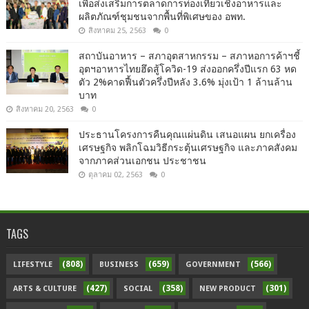
เพื่อส่งเสริมการตลาดการท่องเที่ยวเชิงอาหารและ
ผลิตภัณฑ์ชุมชนจากพื้นที่พิเศษของ อพท.
สิงหาคม 25, 2563
0
สถาบันอาหาร – สภาอุตสาหกรรม – สภาหอการค้าฯชี้
อุตฯอาหารไทยฮึดสู้โควิด-19 ส่งออกครึ่งปีแรก 63 หด
ตัว 2%คาดฟื้นตัวครึ่งปีหลัง 3.6% มุ่งเป้า 1 ล้านล้าน
บาท
สิงหาคม 20, 2563
0
ประธานโครงการคืนคุณแผ่นดิน เสนอแผน ยกเครื่อง
เศรษฐกิจ พลิกโฉมวิธีกระตุ้นเศรษฐกิจ และภาคสังคม
จากภาคส่วนเอกชน ประชาชน
ตุลาคม 02, 2563
0
TAGS
(808)
(659)
(566)
LIFESTYLE
BUSINESS
GOVERNMENT
(427)
(358)
(301)
ARTS & CULTURE
SOCIAL
NEW PRODUCT