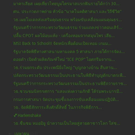
มาคาเลียส เผยเที่ยวไทยบูมไตรมาสแรกฟันรายได้กว่า 30...
ศน. ประกวดภาพถ่าย หัวข้อ “นาคในคติศาสนา และวิถีชีวิต”
วธ.เผยโมเดลส่งเสริมคุณธรรม พร้อมขับเคลื่อนแผนคุณธร...
รัฐมนตรีว่าการกระทรวงวัฒนธรรม ร่วมแถลงข่าวคอนเสิร์...
ปลื้ม CPOT ผลไม้อบแห้ง - เครื่องหอมจากสมุนไพร เสีย...
MSI Back to School!! จัดหนักเพื่อต้อนเปิดเทอม เกมม...
รัฐบาลจัดพิธีทางศาสนามหามงคล 5 ศาสนา ภายใต้การจัดง...
ดอยคำ เปิดตัวผลิตภัณฑ์ใหม่ “ICE POP” ไอศกรีมจากน...
วธ.ร่วมยกระดับ ประเพณียิ่งใหญ่ “บุญกลางบ้าน สืบสาน...
ปลัดกระทรวงวัฒนธรรมเป็นประธานในพิธีทำบุญตักบาตรเพื...
รัฐมนตรีว่าการกระทรวงวัฒนธรรมเป็นประธานพิธีถวายราช...
วธ.ชวนชมนิทรรศการ “แสงแห่งความภักดี ใต้ร่มพระบารมี...
กรมการศาสนา จัดประชุมชี้แจงการขับเคลื่อนแผนปฏิบัติ...
วธ. จัดพิธีสักการะสิ่งศักดิ์สิทธิ์ ในภารกิจพิธีการ...
💕Harlemshake
วธ.ชื่นชม หมอมิยู นำความเป็นไทยสู่สายตาชาวโลก ใส่ช...
►
เมษายน
(54)