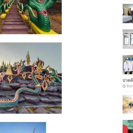
ปวดด้
สิงห