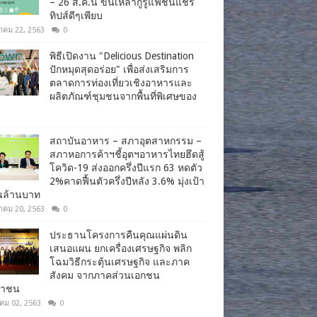
– 26 ส.ค.นี้ ขนเหล่ากูรูแฟชั่นแชร์
ทิปส์ดีๆเพียบ
าคม 22, 2563
0
พิธีเปิดงาน "Delicious Destination
ปักหมุดสุดอร่อย" เพื่อส่งเสริมการ
ตลาดการท่องเที่ยวเชิงอาหารและ
ผลิตภัณฑ์ชุมชนจากพื้นที่พิเศษของ
สถาบันอาหาร – สภาอุตสาหกรรม –
สภาหอการค้าฯชี้อุตฯอาหารไทยฮึดสู้
โควิด-19 ส่งออกครึ่งปีแรก 63 หดตัว
2%คาดฟื้นตัวครึ่งปีหลัง 3.6% มุ่งเป้า
านล้านบาท
าคม 20, 2563
0
ประธานโครงการคืนคุณแผ่นดิน
เสนอแผน ยกเครื่องเศรษฐกิจ พลิก
โฉมวิธีกระตุ้นเศรษฐกิจ และภาค
สังคม จากภาคส่วนเอกชน
ชาชน
าคม 02, 2563
0