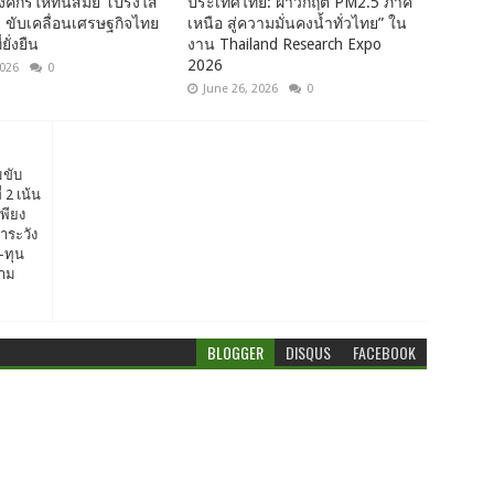
ค์กรให้ทันสมัย โปร่งใส
ประเทศไทย: ฝ่าวิกฤต PM2.5 ภาค
าย ขับเคลื่อนเศรษฐกิจไทย
เหนือ สู่ความมั่นคงน้ำทั่วไทย” ใน
ยั่งยืน
งาน Thailand Research Expo
2026
2026
0
June 26, 2026
0
มขับ
 2 เน้น
พียง
้าระวัง
น-ทุน
ตาม
BLOGGER
DISQUS
FACEBOOK