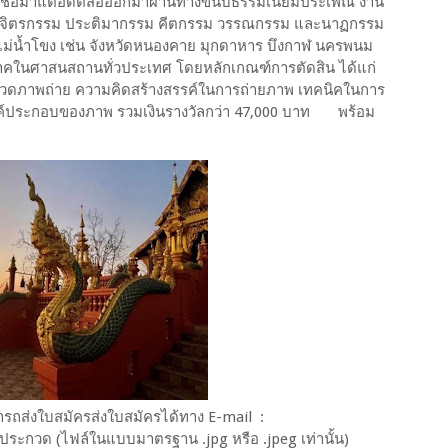
ามเชื่อมาแต่อดีตสื่อออกมาผ่านทางขนบธรรมเนียมประเพณี งาน
ม จิตรกรรม ประติมากรรม คีตกรรม วรรณกรรม และนาฏกรรม
แม่น้ำโขง เช่น จังหวัดหนองคาย มุกดาหาร บึงกาฬ นครพนม
มีนาคในศาสนสถานทั่วประเทศ โดยหลักเกณฑ์การตัดสิน ได้แก่
วดภาพถ่าย ความคิดสร้างสรรค์ในการถ่ายภาพ เทคนิคในการ
์ประกอบของภาพ รวมเงินรางวัลกว่า 47,000 บาท พร้อม
ารถส่งใบสมัครส่งใบสมัครได้ทาง E-mail :
งประกวด (ไฟล์ในแบบมาตรฐาน .jpg หรือ .jpeg เท่านั้น)