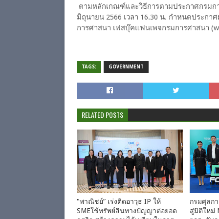
ตามหลักเกณฑ์และวิธีการตามประกาศกรมการศาส
มิถุนายน 2566 เวลา 16.30 น. กำหนดประกาศ
การศาสนา เฟสบุ๊คแฟนเพจกรมการศาสนา (w
TAGS:
GOVERNMENT
RELATED POSTS
"พาณิชย์” เร่งติดอาวุธ IP ให้
กรมศุลกาก
SMEใช้ทรัพย์สินทางปัญญาต่อยอด
สู่มิติใ