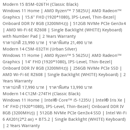
Modern 15 B5M-026TH (Classic Black)
Windows 11 Home | AMD Ryzen™ 7 5825U| AMD Radeon™
Graphics | 15.6" FHD (1920*1080), IPS-Level, Thin-Bezel|
Onboard DDR IV 8GB (3200MHz)) | 512GB NVMe PCIe Gen3x4
| AMD Wi-Fi 6E RZ608 | Single Backlight (WHITE) Keyboard)
with Number Pad | 2 Years Warranty
ราคาปกติ 23,990 บาท | ราคาพิเศษ 21,490 บาท
Modern 14 C5M-032TH (Urban Silver)
Windows 11 Home | AMD Ryzen™ 5 5625U| AMD Radeon™
Graphics | 14" FHD (1920*1080), IPS-Level, Thin-Bezel|
Onboard DDR IV 8GB (3200MHz)) | 256GB NVMe PCIe SSD |
AMD Wi-Fi 6E RZ608 | Single Backlight (WHITE) Keyboard) | 2
Years Warranty
ราคาปกติ 17,990 บาท | ราคาพิเศษ 13,990 บาท
Modern 14 C12M-274TH (Classic Black)
Windows 11 Home | Intel® Core™ i5-1235U | Intel® Iris Xe |
14" FHD (1920*1080), IPS-Level, Thin-Bezel| Onboard DDR IV
8GB (3200MHz)) | 512GB NVMe PCIe Gen3x4 SSD | Intel Wi-Fi
6 AX201(2*2 ax) + BT5.2 | Single Backlight (WHITE) Keyboard)
| 2 Years Warranty