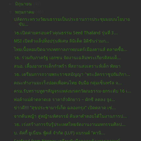
►
มิถุนายน
(49)
▼
พฤษภาคม
(46)
ปลัดกระทรวงวัฒนธรรมเป็นประธานการประชุมมอบนโยบาย
ขับ...
วธ.เปิดค่ายครอบครัวคุณธรรม Seed Thailand รุ่นที่ 3...
MSI เปิดตัวแล็ปท็อปรุ่นพิเศษ ลิมิเต็ด อิดิชันร่วมก...
ไทยเนื้อหอมปิดฉากเทศกาลภาพยนตร์เมืองคานส์ ตลาดซื้อ...
วธ. ร่วมกับภาครัฐ เอกชน จัดงานเฉลิมพระเกียรติสมเด็...
สนอ. เลี้ยงอาหารเด็กกำพร้า ที่สถานสงเคราะห์เด็ก พัทยา
วธ. เตรียมการถวายพระราชสมัญญา "พระอัครราชูปถัมภิกา...
คณะทำงานมะเร็งปอดเพื่อคนไทย จับมือ กลุ่มเซ็นทรัล จ...
ครม.รับทราบทูตฯสัญจรแหล่งมรดกวัฒนธรรม-ยกระดับ 16 เ...
พ่อค้าแม่ค้าตลาดเฮ ราคาถั่วฝักยาว – ผักชี ลดลง จูง...
ข่าวดี!!! “สุขประชามาร์เก็ต ฉลองกรุง” เปิดตลาด เช่...
จากต้นหญ้า สู่หญ้ามหัศจรรย์ ค้นหาคำตอบได้ในงานการป...
วธ. เร่งสร้างการรับรู้ประเทศไทยจัดงานงานมหกรรมศิลป...
บ. ลัคกี้ ยูเนี่ยน ฟู้ดส์ จำกัด (LUF) แบรนด์ “คานิ...