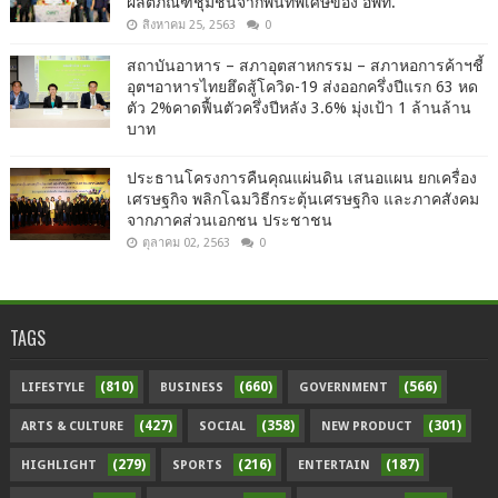
ผลิตภัณฑ์ชุมชนจากพื้นที่พิเศษของ อพท.
สิงหาคม 25, 2563
0
สถาบันอาหาร – สภาอุตสาหกรรม – สภาหอการค้าฯชี้
อุตฯอาหารไทยฮึดสู้โควิด-19 ส่งออกครึ่งปีแรก 63 หด
ตัว 2%คาดฟื้นตัวครึ่งปีหลัง 3.6% มุ่งเป้า 1 ล้านล้าน
บาท
ประธานโครงการคืนคุณแผ่นดิน เสนอแผน ยกเครื่อง
เศรษฐกิจ พลิกโฉมวิธีกระตุ้นเศรษฐกิจ และภาคสังคม
จากภาคส่วนเอกชน ประชาชน
ตุลาคม 02, 2563
0
TAGS
(810)
(660)
(566)
LIFESTYLE
BUSINESS
GOVERNMENT
(427)
(358)
(301)
ARTS & CULTURE
SOCIAL
NEW PRODUCT
(279)
(216)
(187)
HIGHLIGHT
SPORTS
ENTERTAIN