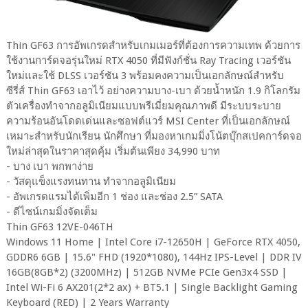
Thin GF63 การอัพเกรดสำหรับเกมเมอร์ที่ต้องการความเทพ ด้วยการ
ใช้งานการ์ดจอรุ่นใหม่ RTX 4050 ที่มีฟังก์ชั่น Ray Tracing เวอร์ชัน
ใหม่และใช้ DLSS เวอร์ชัน 3 พร้อมคงความเป็นเอกลักษณ์สำหรับ
ซีรี่ส์ Thin GF63 เอาไว้ อย่างความบาง-เบา ด้วยน้ำหนัก 1.9 กิโลกรัม
ตัวเครื่องทำจากอลูมิเนียมแบบพรีเมี่ยมคุณภาพดี มีระบบระบาย
ความร้อนอันโดดเด่นและซอฟต์แวร์ MSI Center ที่เป็นเอกลักษณ์
เหมาะสำหรับนักเรียน นักศึกษา ที่มองหาเกมมิ่งโน้ตบุ๊กสเปคการ์ดจอ
ใหม่ล่าสุดในราคาสุดคุ้ม เริ่มต้นเพียง 34,990 บาท
- บาง เบา พกพาง่าย
- วัสดุแข็งแรงทนทาน ทำจากอลูมิเนียม
- อัพเกรดแรมได้เพิ่มอีก 1 ช่อง และช่อง 2.5” SATA
- ดีไซน์เกมมิ่งจัดเต็ม
Thin GF63 12VE-046TH
Windows 11 Home | Intel Core i7-12650H | GeForce RTX 4050,
GDDR6 6GB | 15.6" FHD (1920*1080), 144Hz IPS-Level | DDR IV
16GB(8GB*2) (3200MHz) | 512GB NVMe PCIe Gen3x4 SSD |
Intel Wi-Fi 6 AX201(2*2 ax) + BT5.1 | Single Backlight Gaming
Keyboard (RED) | 2 Years Warranty