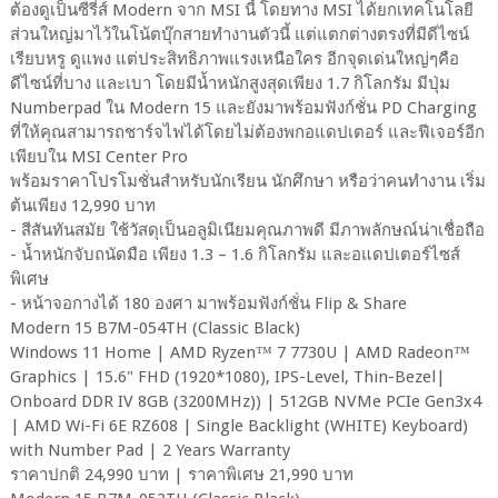
ต้องดูเป็นซีรี่ส์ Modern จาก MSI นี้ โดยทาง MSI ได้ยกเทคโนโลยี
ส่วนใหญ่มาไว้ในโน้ตบุ๊กสายทำงานตัวนี้ แต่แตกต่างตรงที่มีดีไซน์
เรียบหรู ดูแพง แต่ประสิทธิภาพแรงเหนือใคร อีกจุดเด่นใหญ่ๆคือ
ดีไซน์ที่บาง และเบา โดยมีน้ำหนักสูงสุดเพียง 1.7 กิโลกรัม มีปุ่ม
Numberpad ใน Modern 15 และยังมาพร้อมฟังก์ชั่น PD Charging
ที่ให้คุณสามารถชาร์จไฟได้โดยไม่ต้องพกอแดปเตอร์ และฟีเจอร์อีก
เพียบใน MSI Center Pro
พร้อมราคาโปรโมชั่นสำหรับนักเรียน นักศึกษา หรือว่าคนทำงาน เริ่ม
ต้นเพียง 12,990 บาท
- สีสันทันสมัย ใช้วัสดุเป็นอลูมิเนียมคุณภาพดี มีภาพลักษณ์น่าเชื่อถือ
- น้ำหนักจับถนัดมือ เพียง 1.3 – 1.6 กิโลกรัม และอแดปเตอร์ไซส์
พิเศษ
- หน้าจอกางได้ 180 องศา มาพร้อมฟังก์ชั่น Flip & Share
Modern 15 B7M-054TH (Classic Black)
Windows 11 Home | AMD Ryzen™ 7 7730U | AMD Radeon™
Graphics | 15.6" FHD (1920*1080), IPS-Level, Thin-Bezel|
Onboard DDR IV 8GB (3200MHz)) | 512GB NVMe PCIe Gen3x4
| AMD Wi-Fi 6E RZ608 | Single Backlight (WHITE) Keyboard)
with Number Pad | 2 Years Warranty
ราคาปกติ 24,990 บาท | ราคาพิเศษ 21,990 บาท