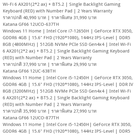
Wi-Fi 6 AX201(2*2 ax) + BT5.2 | Single Backlight Gaming
Keyboard (RED) with Number Pad | 2 Years Warranty
ราคาปกติ 40,990 บาท | ราคาพิเศษ 31,990 บาท
Katana GF66 12UCO-637TH
Windows 11 Home | Intel Core i7-12650H | GeForce RTX 3050,
GDDR6 4GB | 15.6" FHD (1920*1080), 144Hz IPS-Level | DDR5
8GB (4800MHz) | 512GB NVMe PCIe SSD Gen4x4 | Intel Wi-Fi
6 AX201(2*2 ax) + BT5.2 | Single Backlight Gaming Keyboard
(RED) with Number Pad | 2 Years Warranty
ราคาปกติ 37,990 บาท | ราคาพิเศษ 29,990 บาท
Katana GF66 12UC-638TH
Windows 11 Home | Intel Core i5-12450H | GeForce RTX 3050,
GDDR6 4GB | 15.6" FHD (1920*1080), 144Hz IPS-Level | DDR IV
8GB (3200MHz) | 512GB NVMe PCIe SSD Gen4x4 | Intel Wi-Fi
6 AX201(2*2 ax) + BT5.2 | Single Backlight Gaming Keyboard
(RED) with Number Pad | 2 Years Warranty
ราคาปกติ 35,990 บาท | ราคาพิเศษ 27,990 บาท
Katana GF66 12UCO-877TH
Windows 11 Home | Intel Core i5-12450H| GeForce RTX 3050,
GDDR6 4GB | 15.6" FHD (1920*1080), 144Hz IPS-Level | DDR5