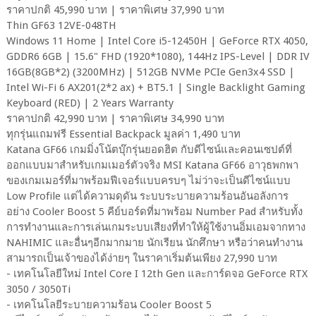
ราคาปกติ 45,990 บาท | ราคาพิเศษ 37,990 บาท
Thin GF63 12VE-048TH
Windows 11 Home | Intel Core i5-12450H | GeForce RTX 4050,
GDDR6 6GB | 15.6" FHD (1920*1080), 144Hz IPS-Level | DDR IV
16GB(8GB*2) (3200MHz) | 512GB NVMe PCIe Gen3x4 SSD |
Intel Wi-Fi 6 AX201(2*2 ax) + BT5.1 | Single Backlight Gaming
Keyboard (RED) | 2 Years Warranty
ราคาปกติ 42,990 บาท | ราคาพิเศษ 34,990 บาท
ทุกรุ่นแถมฟรี Essential Backpack มูลค่า 1,490 บาท
Katana GF66 เกมมิ่งโน้ตบุ๊กรุ่นยอดฮิต กับดีไซน์และคอนเซปต์ที่
ออกแบบมาสำหรับเกมเมอร์ตัวจริง MSI Katana GF66 อาวุธพกพา
ของเกมเมอร์ที่มาพร้อมฟีเจอร์แบบครบๆ ไม่ว่าจะเป็นดีไซน์แบบ
Low Profile แต่ได้ความดุดัน ระบบระบายความร้อนอันอลังการ
อย่าง Cooler Boost 5 คีย์บอร์ดที่มาพร้อม Number Pad สำหรับทั้ง
การทำงานและการเล่นเกมระบบเสียงที่ทำให้ผู้ใช้งานอิ่มเอมจากทาง
NAHIMIC และอื่นๆอีกมากมาย นักเรียน นักศึกษา หรือว่าคนทำงาน
สามารถเป็นเจ้าของได้ง่ายๆ ในราคาเริ่มต้นเพียง 27,990 บาท
- เทคโนโลยีใหม่ Intel Core I 12th Gen และการ์ดจอ GeForce RTX
3050 / 3050Ti
- เทคโนโลยีระบายความร้อน Cooler Boost 5