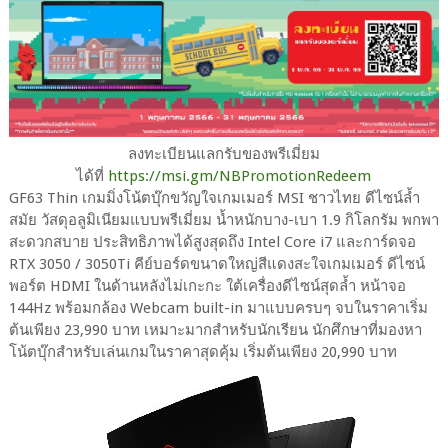
ลงทะเบียนแลกรับของพรีเมี่ยม
ได้ที่
https://msi.gm/NBPromotionRedeem
GF63 Thin เกมมิ่งโน้ตบุ๊กขวัญใจเกมเมอร์ MSI ชาวไทย ดีไซน์ล้ำ
สมัย วัสดุอลูมิเนียมแบบพรีเมี่ยม น้ำหนักบาง-เบา 1.9 กิโลกรัม พกพา
สะดวกสบาย ประสิทธิภาพได้สูงสุดถึง Intel Core i7 และการ์ดจอ
RTX 3050 / 3050Ti คีย์บอร์ดขนาดใหญ่สีแดงสะใจเกมเมอร์ ดีไซน์
พอร์ต HDMI ในด้านหลังไม่เกะกะ ใต้เครื่องดีไซน์สุดล้ำ หน้าจอ
144Hz พร้อมกล้อง Webcam built-in มาแบบครบๆ จบในราคาเริ่ม
ต้นเพียง 23,990 บาท เหมาะมากสำหรับนักเรียน นักศึกษาที่มองหา
โน้ตบุ๊กสำหรับเล่นเกมในราคาสุดคุ้ม เริ่มต้นเพียง 20,990 บาท