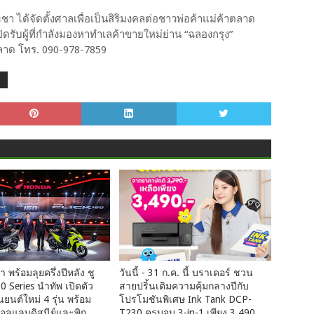
า ได้จัดตั้งศาลเพื่อเป็นสิริมงคลต่อชาวพ่อค้าแม่ค้าตลาด
ดรับผู้ที่กำลังมองหาทำเลค้าขายใหม่ย่าน “ฉลองกรุง”
รตลาด โทร. 090-978-7859
T
 พร้อมลุยครึ่งปีหลัง ชู
วันนี้ - 31 ก.ค. นี้ บราเดอร์ ชวน
 Series นำทัพ เปิดตัว
สายปริ้นเติมความคุ้มกลางปีกับ
ยนต์ใหม่ 4 รุ่น พร้อม
โปรโมชันพิเศษ Ink Tank DCP-
คอลแลบดิสนีย์และพิก
T230 ครบจบ 3-in-1 เพียง 3,490