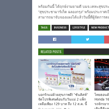
พร้อมกันนี้ ได้ฤกษ์งามยามดี บมจ.เคหะสุขประช
“สุขประชามาร์เก็ต ฉลองกรุง” พร้อมประกาศเปิ
สามารถมาจับจองแผงได้แล้ววันนี้ที่ผู้จัดกา
TAGS:
BUSINESS
LIFESTYLE
NEW PRODUC
RELATED POSTS
บอกรักแม่ด้วยสุขภาพดี! "ซันคิสท์"
ไทยฮอนด้า
จัดโปรพิเศษต้อนรับวันแม่ 2 แพ็ก
Honda 160
เหลือเพียง 129 บาท ถึง 12 ส.ค. นี้
รถจักรยาน
เติมสีสัน