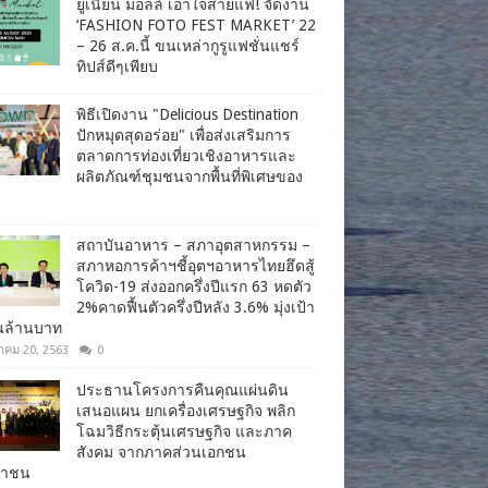
ยูเนี่ยน มอลล์ เอาใจสายแฟ! จัดงาน
‘FASHION FOTO FEST MARKET’ 22
– 26 ส.ค.นี้ ขนเหล่ากูรูแฟชั่นแชร์
ทิปส์ดีๆเพียบ
พิธีเปิดงาน "Delicious Destination
ปักหมุดสุดอร่อย" เพื่อส่งเสริมการ
ตลาดการท่องเที่ยวเชิงอาหารและ
ผลิตภัณฑ์ชุมชนจากพื้นที่พิเศษของ
สถาบันอาหาร – สภาอุตสาหกรรม –
สภาหอการค้าฯชี้อุตฯอาหารไทยฮึดสู้
โควิด-19 ส่งออกครึ่งปีแรก 63 หดตัว
2%คาดฟื้นตัวครึ่งปีหลัง 3.6% มุ่งเป้า
านล้านบาท
าคม 20, 2563
0
ประธานโครงการคืนคุณแผ่นดิน
เสนอแผน ยกเครื่องเศรษฐกิจ พลิก
โฉมวิธีกระตุ้นเศรษฐกิจ และภาค
สังคม จากภาคส่วนเอกชน
ชาชน