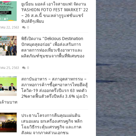
ยูเนี่ยน มอลล์ เอาใจสายแฟ! จัดงาน
‘FASHION FOTO FEST MARKET’ 22
– 26 ส.ค.นี้ ขนเหล่ากูรูแฟชั่นแชร์
ทิปส์ดีๆเพียบ
าคม 22, 2563
0
พิธีเปิดงาน "Delicious Destination
ปักหมุดสุดอร่อย" เพื่อส่งเสริมการ
ตลาดการท่องเที่ยวเชิงอาหารและ
ผลิตภัณฑ์ชุมชนจากพื้นที่พิเศษของ
าคม 25, 2563
0
สถาบันอาหาร – สภาอุตสาหกรรม –
สภาหอการค้าฯชี้อุตฯอาหารไทยฮึดสู้
โควิด-19 ส่งออกครึ่งปีแรก 63 หดตัว
2%คาดฟื้นตัวครึ่งปีหลัง 3.6% มุ่งเป้า
านล้านบาท
ประธานโครงการคืนคุณแผ่นดิน
เสนอแผน ยกเครื่องเศรษฐกิจ พลิก
โฉมวิธีกระตุ้นเศรษฐกิจ และภาค
สังคม จากภาคส่วนเอกชน