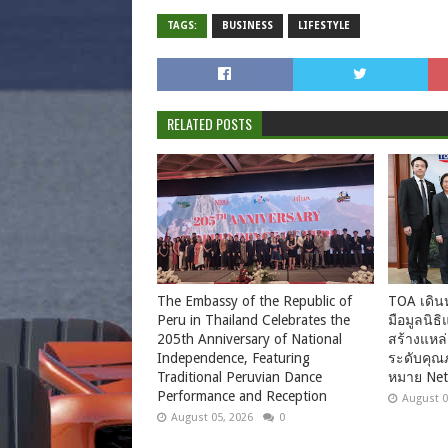
TAGS:
BUSINESS
LIFESTYLE
RELATED POSTS
The Embassy of the Republic of
TOA เดินห
Peru in Thailand Celebrates the
มือมูลนิธิ
205th Anniversary of National
สร้างแหล
Independence, Featuring
ระดับคุณภ
Traditional Peruvian Dance
หมาย Net
Performance and Reception
August 0
August 05, 2026
0