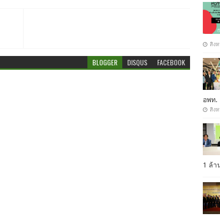
สิงห
BLOGGER
DISQUS
FACEBOOK
อพท.
สิงห
1 ล้