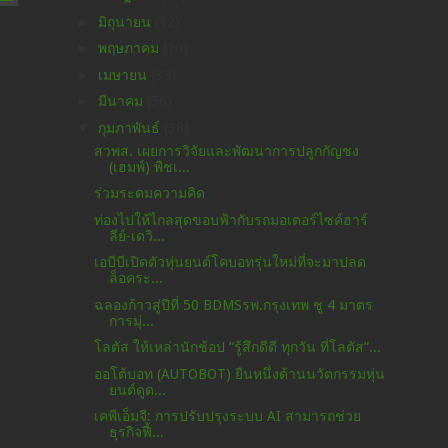
►
มิถุนายน
(12)
►
พฤษภาคม
(10)
►
เมษายน
(39)
►
มีนาคม
(56)
▼
กุมภาพันธ์
(38)
สวพส. เผยการวิจัยและพัฒนาการปลูกกัญชง
(เฮมพ์) พืชเ...
ร่วมระดมความคิด
ท่องไปให้ไกลสุดขอบฟ้ากับรถมอเตอร์ไซค์ฮาร์
ลีย์-เดวิ...
เอบีบีเปิดตัวหุ่นยนต์โคบอทรุ่นใหม่ที่จะมาปลด
ล็อคระ...
ฉลองก้าวสู่ปีที่ 50 BDMSรพ.กรุงเทพ ชู 4 มาตร
การมุ่...
โลตัส ให้เหล่านักช้อป “รู้สึกดีดี ทุกวัน ที่โลตัส”...
ออโต้บอท (AUTOBOT) ยืนหนึ่งด้านนวัตกรรมหุ่น
ยนต์ดูด...
เคพีเอ็มจี: การปรับปรุงระบบ AI สามารถช่วย
ธุรกิจฟื้...