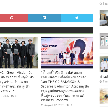
สิงห
น้า Green Mission จับ
"ล้ำฤทธิ์” เปิดตัว สปอร์ตและ
ปวดด้
แม่ฟ้าหลวงฯ ฟื้นฟูผืนป่า
เวลเนสคอมเพล็กซ์แห่งแรกของ
่งดูดซับคาร์บอน ยก
ไทย THE O2 BANGKOK &
สิงห
าพชีวิตชุมชน สู่เป้า
Sapsiree Badminton Academyปัก
 Zero 2050
หมุดศูนย์กลางสุขภาพและการ
ฟื้นฟูครบวงจร รับเมกะเทรนด์
3, 2026
0
Wellness Economy
August 02, 2026
0