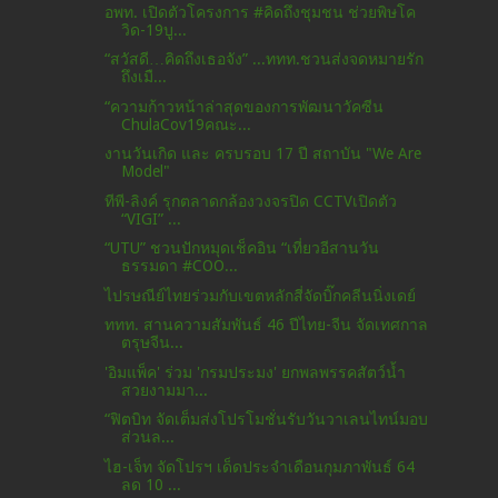
อพท. เปิดตัวโครงการ #คิดถึงชุมชน ช่วยพิษโค
วิด-19บู...
“สวัสดี…คิดถึงเธอจัง” ...ททท.ชวนส่งจดหมายรัก
ถึงเมื...
“ความก้าวหน้าล่าสุดของการพัฒนาวัคซีน
ChulaCov19คณะ...
งานวันเกิด และ ครบรอบ 17 ปี สถาบัน "We Are
Model"
ทีพี-ลิงค์ รุกตลาดกล้องวงจรปิด CCTVเปิดตัว
“VIGI” ...
“UTU” ชวนปักหมุดเช็คอิน “เที่ยวอีสานวัน
ธรรมดา #COO...
ไปรษณีย์ไทยร่วมกับเขตหลักสี่จัดบิ๊กคลีนนิ่งเดย์
ททท. สานความสัมพันธ์ 46 ปีไทย-จีน จัดเทศกาล
ตรุษจีน...
'อิมแพ็ค' ร่วม 'กรมประมง' ยกพลพรรคสัตว์น้ำ
สวยงามมา...
“ฟิตบิท จัดเต็มส่งโปรโมชั่นรับวันวาเลนไทน์มอบ
ส่วนล...
ไฮ-เจ็ท จัดโปรฯ เด็ดประจำเดือนกุมภาพันธ์ 64
ลด 10 ...