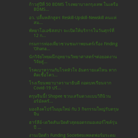
ก้าวสู่ปีที่ 50 BDMS โรงพยาบาลกรุงเทพ ในเครือ
BDMS...
อว. ปลื้มหลักสูตร Reskill-Upskill-Newskill คนแห่
สม...
พัทยาโอเอซิสสปา จะเปิดให้บริการในวันศุกร์ที่
12 ก...
กรมการท่องเที่ยวชวนชมภาพยนตร์เรื่อง Finding
‘Ohana...
นักวิจัยไทยผนึกอุทยานวิทยาศาสตร์ฯต่อยอดงาน
วิจัยสู่...
โรคเบาหวานกับโรคหัวใจ อันตรายแค่ไหน หาก
ติดเชื้อโคว...
โรงเรียนพยาบาลรามาธิบดี ถอดบทเรียนจาก
Covid-19 ปรั...
ตรุษจีนนี้! Shopee ชวนเสริมดวงแบบวิถีนิวน
อร์มัลครั...
มองสิงคโปร์ในมุมใหม่ กับ 3 กิจกรรมใหญ่รับตรุษ
จีน
ฮาร์ลีย์-เดวิดสันเปิดตัวสุดยอดรถมอเตอร์ไซค์รุ่น
ปี ...
งานเปิดตัว Funding Societiesแพลตฟอร์มระดม