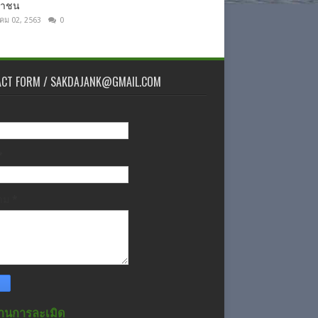
ชาชน
าคม 02, 2563
0
ACT FORM / SAKDAJANK@GMAIL.COM
*
วาม
*
านการละเมิด