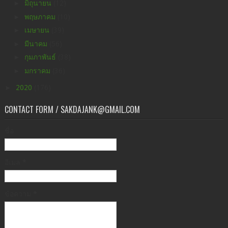
►
มิถุนายน
(12)
►
พฤษภาคม
(10)
►
เมษายน
(39)
►
มีนาคม
(56)
►
กุมภาพันธ์
(38)
►
มกราคม
(36)
►
2020
(176)
CONTACT FORM / SAKDAJANK@GMAIL.COM
ชื่อ
อีเมล
*
ข้อความ
*