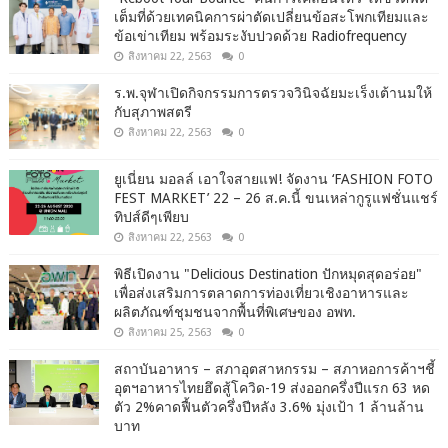
เต็มที่ด้วยเทคนิคการผ่าตัดเปลี่ยนข้อสะโพกเทียมและ
ข้อเข่าเทียม พร้อมระงับปวดด้วย Radiofrequency
สิงหาคม 22, 2563
0
ร.พ.จุฬาเปิดกิจกรรมการตรวจวินิจฉัยมะเร็งเต้านมให้
กับสุภาพสตรี
สิงหาคม 22, 2563
0
ยูเนี่ยน มอลล์ เอาใจสายแฟ! จัดงาน ‘FASHION FOTO
FEST MARKET’ 22 – 26 ส.ค.นี้ ขนเหล่ากูรูแฟชั่นแชร์
ทิปส์ดีๆเพียบ
สิงหาคม 22, 2563
0
พิธีเปิดงาน "Delicious Destination ปักหมุดสุดอร่อย"
เพื่อส่งเสริมการตลาดการท่องเที่ยวเชิงอาหารและ
ผลิตภัณฑ์ชุมชนจากพื้นที่พิเศษของ อพท.
สิงหาคม 25, 2563
0
สถาบันอาหาร – สภาอุตสาหกรรม – สภาหอการค้าฯชี้
อุตฯอาหารไทยฮึดสู้โควิด-19 ส่งออกครึ่งปีแรก 63 หด
ตัว 2%คาดฟื้นตัวครึ่งปีหลัง 3.6% มุ่งเป้า 1 ล้านล้าน
บาท