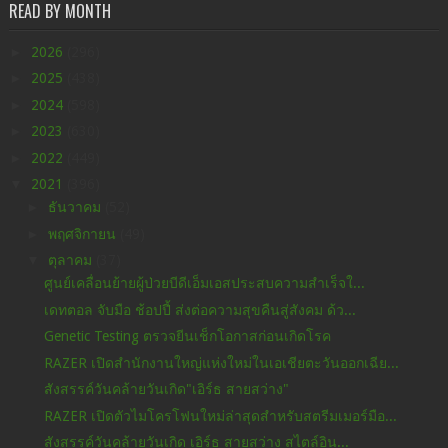
READ BY MONTH
►
2026
(296)
►
2025
(438)
►
2024
(598)
►
2023
(630)
►
2022
(449)
▼
2021
(396)
►
ธันวาคม
(52)
►
พฤศจิกายน
(49)
▼
ตุลาคม
(37)
ศูนย์เคลื่อนย้ายผู้ป่วยบีดีเอ็มเอสประสบความสำเร็จใ...
เดทตอล จับมือ ช้อปปี้ ส่งต่อความสุขคืนสู่สังคม ด้ว...
Genetic Testing ตรวจยีนเช็กโอกาสก่อนเกิดโรค
RAZER เปิดสำนักงานใหญ่แห่งใหม่ในเอเชียตะวันออกเฉีย...
สังสรรค์วันคล้ายวันเกิด"เอิร์ธ สายสว่าง"
RAZER เปิดตัวไมโครโฟนใหม่ล่าสุดสำหรับสตรีมเมอร์มือ...
สังสรรค์วันคล้ายวันเกิด เอิร์ธ สายสว่าง สไตล์อิน...