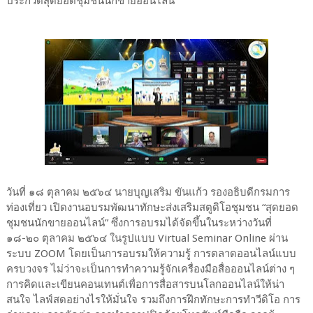
ประกวดสุดยอดชุมชนนักขายออนไลน์
วันที่ ๑๘ ตุลาคม ๒๕๖๔ นายบุญเสริม ขันแก้ว รองอธิบดีกรมการ
ท่องเที่ยว เปิดงานอบรมพัฒนาทักษะส่งเสริมสตูดิโอชุมชน “สุดยอด
ชุมชนนักขายออนไลน์” ซึ่งการอบรมได้จัดขึ้นในระหว่างวันที่
๑๘-๒๐ ตุลาคม ๒๕๖๔ ในรูปแบบ Virtual Seminar Online ผ่าน
ระบบ ZOOM โดยเป็นการอบรมให้ความรู้ การตลาดออนไลน์แบบ
ครบวงจร ไม่ว่าจะเป็นการทำความรู้จักเครื่องมือสื่อออนไลน์ต่าง ๆ
การคิดและเขียนคอนเทนต์เพื่อการสื่อสารบนโลกออนไลน์ให้น่า
สนใจ ไลฟ์สดอย่างไรให้มั่นใจ รวมถึงการฝึกทักษะการทำวีดิโอ การ