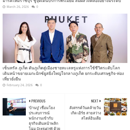
มาร์คใหม่ราชบุรี ชูจุดเด่นบริการพรีเมียม สัมผัสวิถีคลองอย่างมีระดับ
March 26, 2026
0
เซ็นทรัล ภูเก็ต ดันภูเก็ตสู่เมืองชายทะเลหรูแห่งการใช้ชีวิตระดับโลก
เดินหน้าขยายเมกะมิกซ์ยูสยิ่งใหญ่ใจกลางภูเก็ต ยกระดับเศรษฐกิจ-ท่อง
เที่ยวยั่งยืน
February 24, 2026
0
PREVIOUS
NEXT
‘บ้านปู’ เชื่อมโยง
สังสรรค์วันคล้ายวัน
ประสบการณ์
เกิด เอิร์ธ สายสว่าง
พนักงานเข้ากับ
สไตล์อินเดีย
ธุรกิจเดินหน้าพลิก
โฉม Digital HR ด้วย