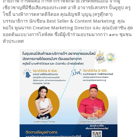
ถ่ายภาพ การตัดต่อ การทำกราฟฟิกด้วยโทรศัพท์มือถือ จากผู้
เชี่ยวชาญที่มีชื่อเสียงของประเทศ อาทิ อาจารย์เสกสรร ปั้นยูทูป ครู
โซอี้ นางฟ้าการตลาดดิจิตอล คุณอัญชลี บุญนุ (ครูตุ๊กตา)
บรรณาธิการ นักเขียน Best Seller & Content Marketing คุณ
พอใจ พูนนารถ Creative Marketing Director และ คุณบังฮาซัน สุด
ยอดต้นแบบวงการไลฟ์สด ซึ่งมีผู้เข้าร่วมอบรมมากกว่า ๑๙๐ ชุมชน
ทั่วประเทศ