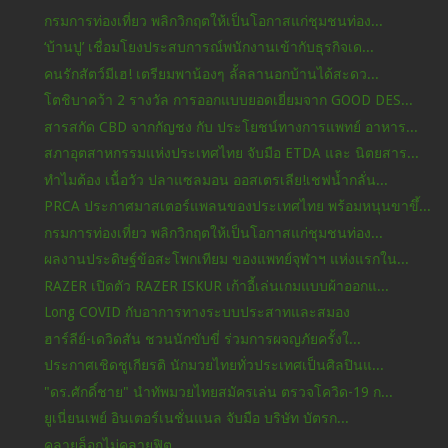
กรมการท่องเที่ยว พลิกวิกฤตให้เป็นโอกาสแก่ชุมชนท่อง...
‘บ้านปู’ เชื่อมโยงประสบการณ์พนักงานเข้ากับธุรกิจเด...
คนรักสัตว์มีเฮ! เตรียมพาน้องๆ ลั้ลลานอกบ้านได้สะดว...
โตชิบาคว้า 2 รางวัล การออกแบบยอดเยี่ยมจาก GOOD DES...
สารสกัด CBD จากกัญชง กับ ประโยชน์ทางการแพทย์ อาหาร...
สภาอุตสาหกรรมแห่งประเทศไทย จับมือ ETDA และ นิตยสาร...
ทำไมต้อง เนื้อวัว ปลาแซลมอน ออสเตรเลีย!เชฟน้ำกลั่น...
PRCA ประกาศมาสเตอร์แพลนของประเทศไทย พร้อมหนุนขาขึ้...
กรมการท่องเที่ยว พลิกวิกฤตให้เป็นโอกาสแก่ชุมชนท่อง...
ผลงานประดิษฐ์ข้อสะโพกเทียม ของแพทย์จุฬาฯ แห่งแรกใน...
RAZER เปิดตัว RAZER ISKUR เก้าอี้เล่นเกมแบบผ้าออกแ...
Long COVID กับอาการทางระบบประสาทและสมอง
ฮาร์ลีย์-เดวิดสัน ชวนนักขับขี่ ร่วมการผจญภัยครั้งใ...
ประกาศเชิดชูเกียรติ นักมวยไทยทั่วประเทศเป็นศิลปินแ...
"ดร.ศักดิ์ชาย" นำทัพมวยไทยสมัครเล่น ตรวจโควิด-19 ก...
ยูเนี่ยนเพย์ อินเตอร์เนชั่นแนล จับมือ บริษัท บัตรก...
คลายล็อกไม่คลายฟิต