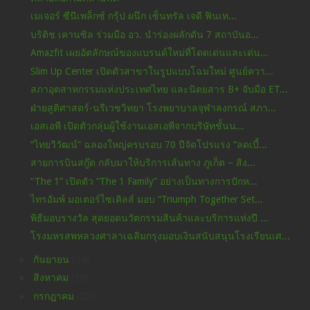
เมเจอร์ ซีนีเพล็กซ์ กรุ้ป ผนึก เซ็นทรัล เจดี ฟินเท...
บริติช เคานซิล ร่วมมือ อว. นำร่องผลักดัน 7 สถาบันอ...
Amazfit เผยอัตลักษณ์ของแบรนด์ใหม่ที่โดดเด่นและเด่น...
Slim Up Center เปิดตัวสาขาในรูปแบบโฉมใหม่ ศูนย์ควา...
สภาอุตสาหกรรมแห่งประเทศไทย และนิตยสาร B+ จับมือ ET...
ฝ่ายสูติศาสตร์-นรีเวชวิทยา โรงพยาบาลจุฬาลงกรณ์ สภา...
เอสเอพี เปิดตัวกลุ่มผู้ใช้งานเอสเอพีจากบริษัทชั้นน...
“ไทยวิวัฒน์” ฉลองใหญ่ครบรอบ 70 ปีจัดโปรแรง “ลดเบี้...
สายการบินสกู๊ต กลับมาให้บริการเส้นทาง ภูเก็ต – สิง...
“The 1” เปิดตัว “The 1 Family” อย่างเป็นทางการปักห...
ไทรอัมพ์ มอเตอร์ไซเคิลส์ มอบ “Triumph Together Set...
พิธีมอบรางวัล สุดยอดนวัตกรรมสินค้าและบริการแห่งปี ...
โรงมหรสพหลวงศาลาเฉลิมกรุงมอบเงินสนับสนุนโรงเรียนเศ...
►
กันยายน
(24)
►
สิงหาคม
(18)
►
กรกฎาคม
(25)