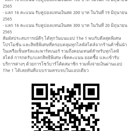
2565
· แลก 16 คะแนน รับคูปองแทนเงินสด 200 บาท ในวันที่ 19 มิถุนายน
2565
· แลก 16 คะแนน รับคูปองแทนเงินสด 300 บาท ในวันที่ 20 มิถุนายน
2565
สัมผัสประสบการณ์ดีๆ ได้ทุกวันบนแอป The 1 พบกับดีลสุดพิเศษ
โปรโมชั่น และสิทธิพิเศษที่ครอบคลุมทุกไลฟ์สไตล์จากร้านค้าชั้นนำ
ในเครือเซ็นทรัลและพาร์ทเนอร์ รวมถึงคอนเทนต์สำหรับทุกไลฟ์
สไตล์ การกดรับ/แลกสิทธิพิเศษ เช็คคะแนน ยอดซื้อ และเข้ารับ
บริการต่างๆ ด้วยการโชว์บาร์โค้ดสมาชิก รวมทั้งจ่ายเงินผ่านแอป
The 1 ได้เลยทันทีแบบรวมครบจบในแอปเดียว