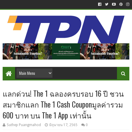
แลกด่วน! The 1 ฉลองครบรอบ 16 ปี ชวน
สมาชิกแลก The 1 Cash Couponมูลค่ารวม
600 บาท บน The 1 App เท่านั้น
Suthep Puangmahod
มิถุนายน 17, 2565
0