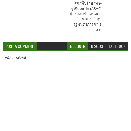
สภาที่ปรึกษาทาง
ธุรกิจเอเปค (ABAC)
ผู้ส่งมอบข้อเสนอแก่
คณะประชุม
รัฐมนตรีการค้าเอ
เปค
POST A COMMENT
BLOGGER
DISQUS
FACEBOOK
ไม่มีความคิดเห็น