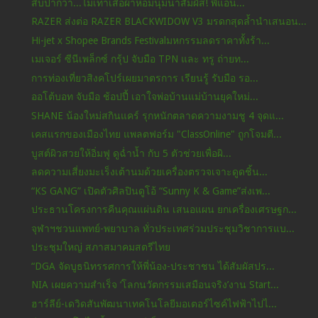
สิบปากว่า...ไม่เท่าเสื้อผ้าหอมนุ่มน่าสัมผัส! พีแอน...
RAZER ส่งต่อ RAZER BLACKWIDOW V3 มรดกสุดล้ำนำเสนอน...
Hi-jet x Shopee Brands Festivalมหกรรมลดราคาทั้งร้า...
เมเจอร์ ซีนีเพล็กซ์ กรุ้ป จับมือ TPN และ ทรู ถ่ายท...
การท่องเที่ยวสิงคโปร์เผยมาตรการ เรียนรู้ รับมือ รอ...
ออโต้บอท จับมือ ช้อปปี้ เอาใจพ่อบ้านแม่บ้านยุคใหม่...
SHANE น้องใหม่สกินแคร์ รุกหนักตลาดความงามชู 4 จุดแ...
เคสแรกของเมืองไทย แพลตฟอร์ม "ClassOnline" ถูกโจมตี...
บูสต์ผิวสวยให้อิ่มฟู ดูฉ่ำน้ำ กับ 5 ตัวช่วยเพื่อผิ...
ลดความเสี่ยงมะเร็งเต้านมด้วยเครื่องตรวจเจาะดูดชิ้น...
“KS GANG” เปิดตัวศิลปินดูโอ้ “Sunny K & Game”ส่งเพ...
ประธานโครงการคืนคุณแผ่นดิน เสนอแผน ยกเครื่องเศรษฐก...
จุฬาฯชวนแพทย์-พยาบาล ทั่วประเทศร่วมประชุมวิชาการแบ...
ประชุมใหญ่ สภาสมาคมสตรีไทย
“DGA จัดบูธนิทรรศการให้พี่น้อง-ประชาชน ได้สัมผัสปร...
NIA เผยความสำเร็จ ‘โลกนวัตกรรมเสมือนจริง’งาน Start...
ฮาร์ลีย์-เดวิดสันพัฒนาเทคโนโลยีมอเตอร์ไซค์ไฟฟ้าไปไ...