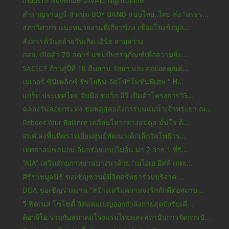
Indus13 NovemberDIVALI NightDinner
สำราญราษฎร์ 4 หนุ่ม BOY BAND แบบไทย..ไทย ส่ง “พระร...
สภาวิศวกร แนะหน่วยงานที่เกี่ยวข้อง เชื่อมโยงข้อมูล...
สังสรรค์วันคล้ายวันเกิด เอิร์ธ สายสว่าง
กสอ. เปิดตัว 79 สตาร์ แชมป์บรรจุภัณฑ์เพื่อความยั่ง...
SACICT ก้าวสู่ปีที่ 18 สืบสาน รักษา และต่อยอดคุณค่...
เมเจอร์ ซีนีเพล็กซ์ รัชโยธิน จัดโปรโมชั่นพิเศษ “ H...
แกร็บ ประเทศไทย จับมือ ซแว็ก อีวี เปิดตัวโครงการ“G...
ฉลองวันลอยกระทง ชมพลุสุดอลังการบนแม่น้ำเจ้าพระยา ณ...
Reboot Your Balance เคลื่อนไหวอย่างสมดุล มั่นใจ ด้...
สมศ.ลงพื้นที่ตรวจเยี่ยมศูนย์พัฒนาเด็กเล็กวัดโพธิวร...
เทศกาลแซลมอน อิ่มอร่อยแบบไม่อั้น มา 2 จ่าย 1 ที่ริ...
“AIA” เสริมศักยภาพย่านบางนาด้วย “เอไอเอ อีสต์ เกตเ...
ศิริราชมูลนิธิ ขอเชิญชวนผู้มีจิตศรัทธาร่วมบริจาค ...
DGA ขอเชิญร่วมงาน “สร้างเสริมความจงรักภักดีต่อสถาบ...
วี ฟิตเนส โซไซตี้ จัดแคมเปญออกกำลังกายสุดปังรับเดื...
ดิอาจิโอ ร่วมกับสมาคมโรงแรมไทยและสถาบันการจัดการปั...