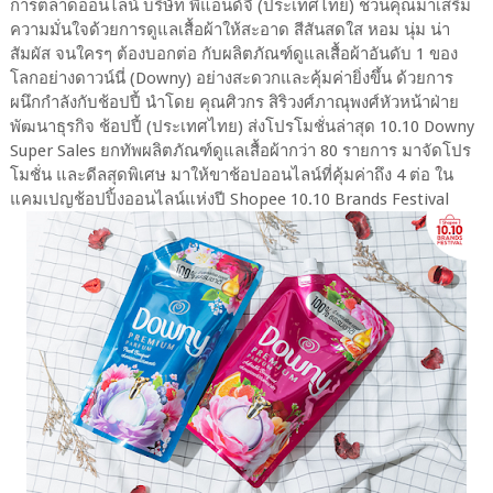
การตลาดออนไลน์ บริษัท พีแอนด์จี (ประเทศไทย) ชวนคุณมาเสริม
ความมั่นใจด้วยการดูแลเสื้อผ้าให้สะอาด สีสันสดใส หอม นุ่ม น่า
สัมผัส จนใครๆ ต้องบอกต่อ กับผลิตภัณฑ์ดูแลเสื้อผ้าอันดับ 1 ของ
โลกอย่างดาวน์นี่ (Downy) อย่างสะดวกและคุ้มค่ายิ่งขึ้น ด้วยการ
ผนึกกำลังกับช้อปปี้ นำโดย คุณศิวกร สิริวงศ์ภาณุพงศ์หัวหน้าฝ่าย
พัฒนาธุรกิจ ช้อปปี้ (ประเทศไทย) ส่งโปรโมชั่นล่าสุด 10.10 Downy
Super Sales ยกทัพผลิตภัณฑ์ดูแลเสื้อผ้ากว่า 80 รายการ มาจัดโปร
โมชั่น และดีลสุดพิเศษ มาให้ขาช้อปออนไลน์ที่คุ้มค่าถึง 4 ต่อ ใน
แคมเปญช้อปปิ้งออนไลน์แห่งปี Shopee 10.10 Brands Festival