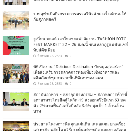
ร.พ.จุฬาเปิดกิจกรรมการตรวจวินิจฉัยมะเร็งเต้านมให้
กับสุภาพสตรี
ยูเนี่ยน มอลล์ เอาใจสายแฟ! จัดงาน ‘FASHION FOTO
FEST MARKET’ 22 – 26 ส.ค.นี้ ขนเหล่ากูรูแฟชั่นแชร์
ทิปส์ดีๆเพียบ
สิงหาคม 22, 2563
0
พิธีเปิดงาน "Delicious Destination ปักหมุดสุดอร่อย"
เพื่อส่งเสริมการตลาดการท่องเที่ยวเชิงอาหารและ
ผลิตภัณฑ์ชุมชนจากพื้นที่พิเศษของ อพท.
สิงหาคม 25, 2563
0
สถาบันอาหาร – สภาอุตสาหกรรม – สภาหอการค้าฯชี้
อุตฯอาหารไทยฮึดสู้โควิด-19 ส่งออกครึ่งปีแรก 63 หด
ตัว 2%คาดฟื้นตัวครึ่งปีหลัง 3.6% มุ่งเป้า 1 ล้านล้าน
บาท
ประธานโครงการคืนคุณแผ่นดิน เสนอแผน ยกเครื่อง
เศรษฐกิจ พลิกโฉมวิธีกระตุ้นเศรษฐกิจ และภาคสังคม