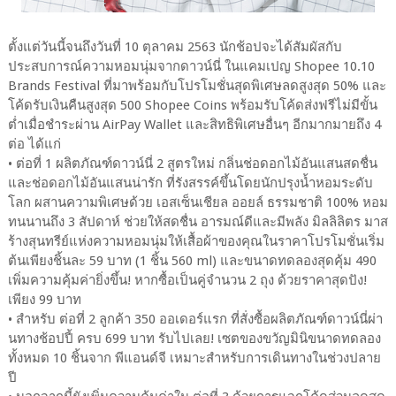
ตั้งแต่วันนี้จนถึงวันที่ 10 ตุลาคม 2563 นักช้อปจะได้สัมผัสกับ
ประสบการณ์ความหอมนุ่มจากดาวน์นี่ ในแคมเปญ Shopee 10.10
Brands Festival ที่มาพร้อมกับโปรโมชั่นสุดพิเศษลดสูงสุด 50% และ
โค้ดรับเงินคืนสูงสุด 500 Shopee Coins พร้อมรับโค้ดส่งฟรีไม่มีขั้น
ต่ำเมื่อชำระผ่าน AirPay Wallet และสิทธิพิเศษอื่นๆ อีกมากมายถึง 4
ต่อ ได้แก่
• ต่อที่ 1 ผลิตภัณฑ์ดาวน์นี่ 2 สูตรใหม่ กลิ่นช่อดอกไม้อันแสนสดชื่น
และช่อดอกไม้อันแสนน่ารัก ที่รังสรรค์ขึ้นโดยนักปรุงน้ำหอมระดับ
โลก ผสานความพิเศษด้วย เอสเซ็นเชียล ออยล์ ธรรมชาติ 100% หอม
ทนนานถึง 3 สัปดาห์ ช่วยให้สดชื่น อารมณ์ดีและมีพลัง มิลลิลิตร มาส
ร้างสุนทรีย์แห่งความหอมนุ่มให้เสื้อผ้าของคุณในราคาโปรโมชั่นเริ่ม
ต้นเพียงชิ้นละ 59 บาท (1 ชิ้น 560 ml) และขนาดทดลองสุดคุ้ม 490
เพิ่มความคุ้มค่ายิ่งขึ้น! หากซื้อเป็นคู่จำนวน 2 ถุง ด้วยราคาสุดปัง!
เพียง 99 บาท
• สำหรับ ต่อที่ 2 ลูกค้า 350 ออเดอร์แรก ที่สั่งซื้อผลิตภัณฑ์ดาวน์นี่ผ่า
นทางช้อปปี้ ครบ 699 บาท รับไปเลย! เซตของขวัญมินิขนาดทดลอง
ทั้งหมด 10 ชิ้นจาก พีแอนด์จี เหมาะสำหรับการเดินทางในช่วงปลาย
ปี