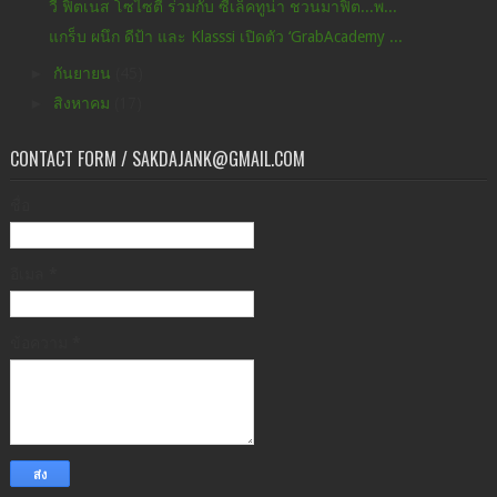
วี ฟิตเนส โซไซตี้ ร่วมกับ ซีเล็คทูน่า ชวนมาฟิต...พ...
แกร็บ ผนึก ดีป้า และ Klasssi เปิดตัว ‘GrabAcademy ...
►
กันยายน
(45)
►
สิงหาคม
(17)
CONTACT FORM / SAKDAJANK@GMAIL.COM
ชื่อ
อีเมล
*
ข้อความ
*