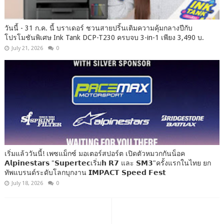
วันนี้ - 31 ก.ค. นี้ บราเดอร์ ชวนสายปริ้นเติมความคุ้มกลางปีกับ
โปรโมชันพิเศษ Ink Tank DCP-T230 ครบจบ 3-in-1 เพียง 3,490 บ.
July 21, 2026
0
เริ่มแล้ววันนี้! เพซแม็กซ์ มอเตอร์สปอร์ต เปิดตัวหมวกกันน็อค
𝗔𝗹𝗽𝗶𝗻𝗲𝘀𝘁𝗮𝗿𝘀 "𝗦𝘂𝗽𝗲𝗿𝘁𝗲𝗰เริ่ม𝗵 𝗥𝟳 และ 𝗦𝗠𝟯"ครั้งแรกในไทย ยก
ทัพแบรนด์ระดับโลกบุกงาน 𝗜𝗠𝗣𝗔𝗖𝗧 𝗦𝗽𝗲𝗲𝗱 𝗙𝗲𝘀𝘁
July 18, 2026
0