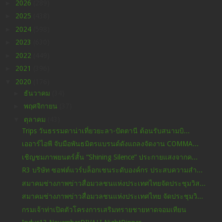
►
2026
(289)
►
2025
(438)
►
2024
(598)
►
2023
(630)
►
2022
(449)
►
2021
(396)
▼
2020
(176)
►
ธันวาคม
(34)
►
พฤศจิกายน
(37)
▼
ตุลาคม
(43)
Trips วันธรรมดาน่าเที่ยวยะลา-ปัตตานี ต้อนรับสนามบิ...
เออาร์ไอพี จับมือพันธมิตรแบรนด์ดังแถลงจัดงาน COMMA...
เชิญชมภาพยนตร์สั้น “Shining Silence” ประกายแสงจากค...
R3 บริษัท ซอฟต์แวร์บล็อกเชนระดับองค์กร ประสบความสำ...
สมาคมช่างภาพข่าวสื่อมวลชนแห่งประเทศไทยจัดประชุมวิส...
สมาคมช่างภาพข่าวสื่อมวลชนแห่งประเทศไทย จัดประชุมวิ...
กรมเจ้าท่าเปิดตัวโครงการเสริมทรายชายหาดจอมเทียน