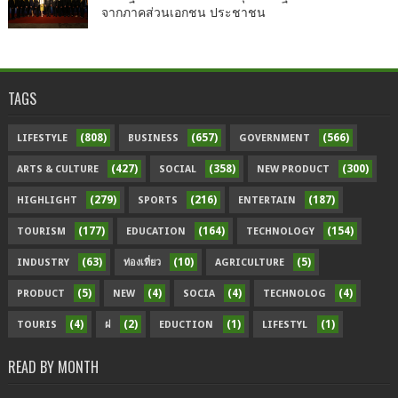
จากภาคส่วนเอกชน ประชาชน
TAGS
(808)
(657)
(566)
LIFESTYLE
BUSINESS
GOVERNMENT
(427)
(358)
(300)
ARTS & CULTURE
SOCIAL
NEW PRODUCT
(279)
(216)
(187)
HIGHLIGHT
SPORTS
ENTERTAIN
(177)
(164)
(154)
TOURISM
EDUCATION
TECHNOLOGY
(63)
(10)
(5)
INDUSTRY
ท่องเที่ยว
AGRICULTURE
(5)
(4)
(4)
(4)
PRODUCT
NEW
SOCIA
TECHNOLOG
(4)
(2)
(1)
(1)
TOURIS
ฝ
EDUCTION
LIFESTYL
READ BY MONTH